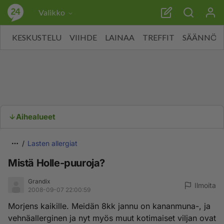
Valikko
KESKUSTELU
VIIHDE
LAINAA
TREFFIT
SÄÄNNÖT
Aihealueet
Lasten allergiat
Mistä Holle-puuroja?
Grandix
Ilmoita
2008-09-07 22:00:59
Morjens kaikille. Meidän 8kk jannu on kananmuna-, ja
vehnäallerginen ja nyt myös muut kotimaiset viljan ovat