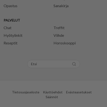
Opastus
Sanakirja
PALVELUT
Chat
Treffit
Hyötylinkit
Viihde
Reseptit
Horoskooppi
Tietosuojaseloste
Käyttöehdot
Evästeasetukset
Säännöt