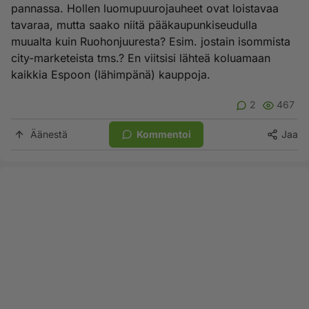
pannassa. Hollen luomupuurojauheet ovat loistavaa
tavaraa, mutta saako niitä pääkaupunkiseudulla
muualta kuin Ruohonjuuresta? Esim. jostain isommista
city-marketeista tms.? En viitsisi lähteä koluamaan
kaikkia Espoon (lähimpänä) kauppoja.
2
467
Äänestä
Kommentoi
Jaa