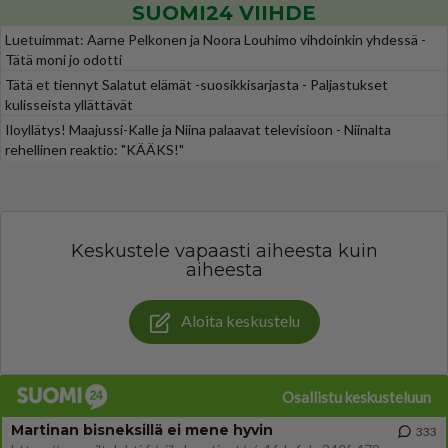
SUOMI24 VIIHDE
Luetuimmat: Aarne Pelkonen ja Noora Louhimo vihdoinkin yhdessä -
Tätä moni jo odotti
Tätä et tiennyt Salatut elämät -suosikkisarjasta - Paljastukset
kulisseista yllättävät
Iloyllätys! Maajussi-Kalle ja Niina palaavat televisioon - Niinalta
rehellinen reaktio: "KÄÄKS!"
Keskustele vapaasti aiheesta kuin
aiheesta
Aloita keskustelu
Osallistu keskusteluun
Martinan bisneksillä ei mene hyvin
333