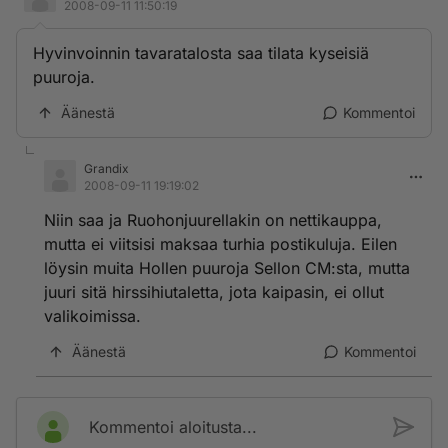
2008-09-11 11:50:19
Hyvinvoinnin tavaratalosta saa tilata kyseisiä
puuroja.
Äänestä
Kommentoi
Grandix
2008-09-11 19:19:02
Niin saa ja Ruohonjuurellakin on nettikauppa,
mutta ei viitsisi maksaa turhia postikuluja. Eilen
löysin muita Hollen puuroja Sellon CM:sta, mutta
juuri sitä hirssihiutaletta, jota kaipasin, ei ollut
valikoimissa.
Äänestä
Kommentoi
Kommentoi aloitusta...