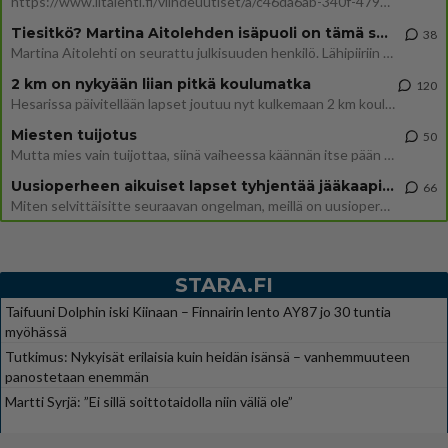
https://www.iltalehti.fi/viihdeuutiset/a/c46da6ab-340f-4790-aaa7-0865eed2336 Yrityksen konkurssihakemus on tullut kärä
Tiesitkö? Martina Aitolehden isäpuoli on tämä suosittu laulaja
38
Martina Aitolehti on seurattu julkisuuden henkilö. Lähipiiriin mahtuu muitakin tunnettuja henkilöitä. Tiesitkö, että Ma
2 km on nykyään liian pitkä koulumatka
120
Hesarissa päivitellään lapset joutuu nyt kulkemaan 2 km kouluun jösses. Ruostefillarilla tuo matka menee vaikka miten äk
Miesten tuijotus
50
Mutta mies vain tuijottaa, siinä vaiheessa käännän itse pään pois. Mikä juttu? Yleensä jos joku tuijottaa tai katsoo, hä
Uusioperheen aikuiset lapset tyhjentää jääkaapin käydessään
66
Miten selvittäisitte seuraavan ongelman, meillä on uusioperhe, minulla teini-ikäiset lapset ja puolisolla aikuiset, jotk
STARA.FI
Taifuuni Dolphin iski Kiinaan – Finnairin lento AY87 jo 30 tuntia
myöhässä
Tutkimus: Nykyisät erilaisia kuin heidän isänsä – vanhemmuuteen
panostetaan enemmän
Martti Syrjä: ”Ei sillä soittotaidolla niin väliä ole”