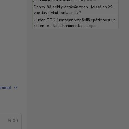
Danny, 83, teki yllättävän teon - Missä on 25-
vuotias Helmi Loukasmäki?
Uuden TTK-juontajan ympärillä epätietoisuus
sakenee - Tämä hämmentää soppaa
immat
5000