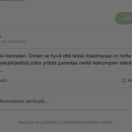
Lähe
i
-01-09 12:10:00
ki kannatan. Onhan se hyvä että tässä maailmassa on noita
ojelujärjestöjä jotka yrittää parantaa meitä heikompien eläin
..
estä
K
Kommentoi aloitusta...
Ketjusta on poistettu
0
sääntöjenvastaista viestiä.