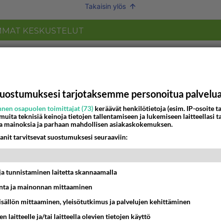
Takaisin ylös
MMAT KESKUSTELUT
IKKO
KUUKAUSI
bisneksillä ei mene hyvin
05:51
Kotimaiset julkkisjuorut
uostumuksesi tarjotaksemme personoitua palvelu
nen osapuolen toimittajat (73)
keräävät henkilötietoja (esim. IP-osoite ta
 Martina Aitolehden isäpuoli on tämä suosittu laulaja
 muita teknisiä keinoja tietojen tallentamiseen ja lukemiseen laitteellasi t
a mainoksia ja parhaan mahdollisen asiakaskokemuksen.
07:23
Kotimaiset julkkisjuorut
anit tarvitsevat suostumuksesi seuraaviin:
ei voita reilusti, persut kumoavat demokratian Suomes
t ja tunnistaminen laitetta skannaamalla
09:02
Maailman menoa
ta ja mainonnan mittaaminen
ä kaivattusi on tehnyt?
sisällön mittaaminen, yleisötutkimus ja palvelujen kehittäminen
13:25
Ikävä
n laitteelle ja/tai laitteella olevien tietojen käyttö