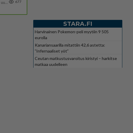
677
https://yle.fi/a/74-20239449 Perussuomalaisilla hurja- ja ylivoimaisesti suurin nousu tässä uudessa Ylen gallupissa. Kyl
STARA.FI
Harvinainen Pokemon-peli myytiin 9 505
eurolla
Kanariansaarilla mitattiin 42,6 astetta:
”Infernaaliset yöt”
Ceutan matkustusvaroitus kiristyi – harkitse
matkaa uudelleen