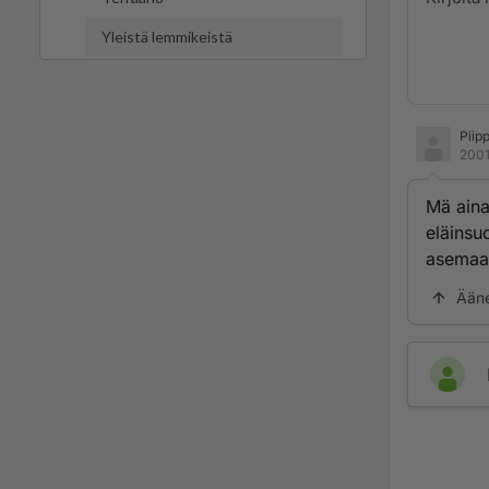
Yleistä lemmikeistä
Piipp
2001
Mä aina
eläinsu
asemaa
Ään