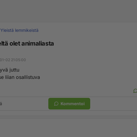
Yleistä lemmikeistä
ltä olet animaliasta
01-02 21:05:00
yvä juttu
e liian osallistuva
ä
Kommentoi