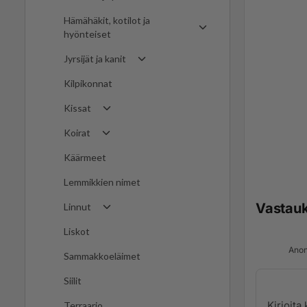
Hämähäkit, kotilot ja
hyönteiset
Jyrsijät ja kanit
Kilpikonnat
Kissat
Koirat
Käärmeet
Lemmikkien nimet
Vastau
Linnut
Liskot
Anon
Sammakkoeläimet
Siilit
Terraario