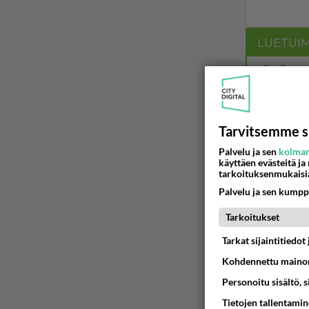
LUETUI
PÄIVÄ
VI
Martinan 
05.08.2026 
Tarvitsemme s
Palvelu ja sen
kolman
Tiesitkö?
käyttäen evästeitä ja
tarkoituksenmukaisi
05.08.2026 
Palvelu ja sen kumpp
Jos SDP 
Tarkoitukset
Tarkat sijaintitiedo
06.08.2026 
Kohdennettu mainon
Mitä töit
Personoitu sisältö, 
😅
05.08.2026 
Tietojen tallentamine