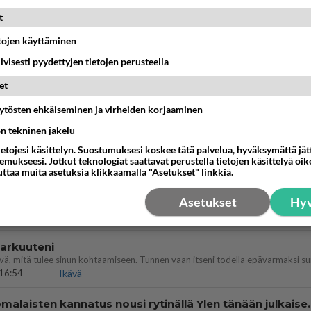
t
dän välit
antua tästä?
etojen käyttäminen
05:34
Ikävä
iivisesti pyydettyjen tietojen perusteella
enko ymmärtänyt oikein?
et
ainen suhde/molemmat ovat täysin poissuljettuja asioita? Nainen
11:40
Ikävä
äytösten ehkäiseminen ja virheiden korjaaminen
ön tekninen jakelu
vattusi
jossakin suhteessa?
ietojesi käsittelyn. Suostumuksesi koskee tätä palvelua, hyväksymättä jä
17:47
Ikävä
mukseesi. Jotkut teknologiat saattavat perustella tietojen käsittelyä oike
uttaa muita asetuksia klikkaamalla "Asetukset" linkkiä.
Asetukset
Hyv
03:21
Kitee
 arkuuteni
16:54
Ikävä
Perussuomalaisten kannatus nousi rytinäll