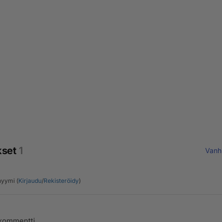
kset
1
Vanh
yymi (
Kirjaudu
/
Rekisteröidy
)