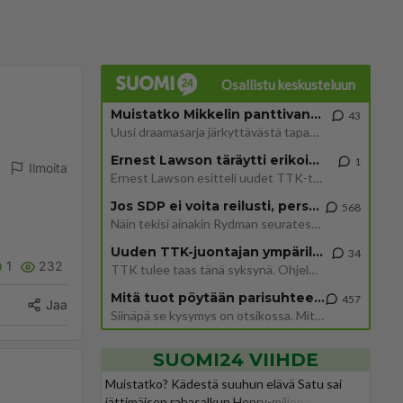
Osallistu keskusteluun
Muistatko Mikkelin panttivankidraaman?
43
Uusi draamasarja järkyttävästä tapauksesta on tulossa. Tositapahtumiin perustuva sarja ammentaa vuoden 1986 Mikkelin pan
Ernest Lawson täräytti erikoisen heiton TTK-lehdistötilaisuudessa: " Onko tässä tarkoituksena...?"
1
Ilmoita
Ernest Lawson esitteli uudet TTK-tähtioppilaat ja opettajat torstaina 6.8. lehdistölle. Tulevalla kaudella on yksi hausk
Jos SDP ei voita reilusti, persut kumoavat demokratian Suomesta
568
Näin tekisi ainakin Rydman seuratessaan idolinsa Trumpin mallia https://www.is.fi/politiikka/art-2000012187244.html
Uuden TTK-juontajan ympärillä epätietoisuus sakenee - Nyt MTV hämmentää soppaa
34
1
232
TTK tulee taas tänä syksynä. Ohjelman uudet tähtioppilaat julkistetaan torstaina 6. elokuuta klo 14 alkavassa lehdistö
Mitä tuot pöytään parisuhteessa?
457
Jaa
Siinäpä se kysymys on otsikossa. Mitäpä siis tuot/toisit pöytään parisuhteessa? Oletko mies vai nainen? Koetko sen mitä
SUOMI24 VIIHDE
Muistatko? Kädestä suuhun elävä Satu sai
jättimäisen rahasalkun Henry-miljonääriltä