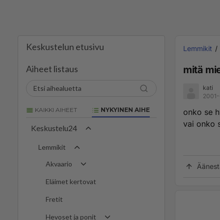
Keskustelun etusivu
Lemmikit
Aiheet listaus
mitä mie
kati
2001-
KAIKKI AIHEET
NYKYINEN AIHE
onko se h
vai onko s
Keskustelu24
Lemmikit
Akvaario
Äänest
Eläimet kertovat
Fretit
Hevoset ja ponit