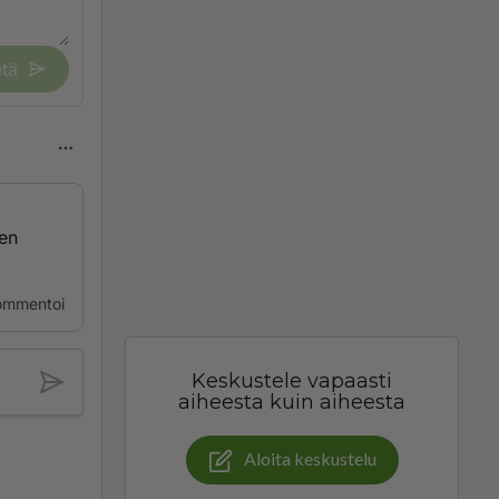
tä
ten
ommentoi
Keskustele vapaasti
aiheesta kuin aiheesta
Aloita keskustelu