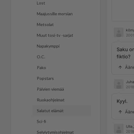
Lost
Maajussille morsian
Metsolat
köm
Muut tosi-tv -sarjat
2001
Napakymppi
Saku on
fiktio?
O.C.
Ään
Pako
Popstars
Juha
2018
Päivien viemää
Ruokaohjelmat
Kyyl.
Salatut elämät
Ään
Sci-fi
Ulla
2018
Selviytymisohjelmat