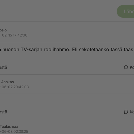
Lähe
pelö
-02-15 17:42:00
 huonon TV-sarjan roolihahmo. Eli sekotetaanko tässä taas 
estä
K
.Ahokas
-06-02 20:42:03
estä
K
_Taalasmaa
-06-03 02:38:25