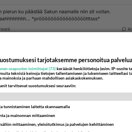
 pierun ku päästää Sakun naamalle niin sit voitan.
aahhhhhhhh... *pröööööööööööööööötttsss*
nestä
K
kareissaPierrään
-06-03 08:06:02
uostumuksesi tarjotaksemme personoitua palvelu
 vaan paras! Siis ihan paraaaas!!
nen osapuolen toimittajat (73)
keräävät henkilötietoja (esim. IP-osoite ta
estä
K
 muita teknisiä keinoja tietojen tallentamiseen ja lukemiseen laitteellasi t
a mainoksia ja parhaan mahdollisen asiakaskokemuksen.
anit tarvitsevat suostumuksesi seuraaviin:
t ja tunnistaminen laitetta skannaamalla
ta ja mainonnan mittaaminen
sisällön mittaaminen, yleisötutkimus ja palvelujen kehittäminen