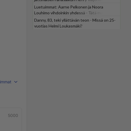
Luetuimmat: Aarne Pelkonen ja Noora
Louhimo vihdoinkin yhdessä - Tätä moni jo
odotti
Danny, 83, teki yllättävän teon - Missä on 25-
vuotias Helmi Loukasmäki?
immat
5000