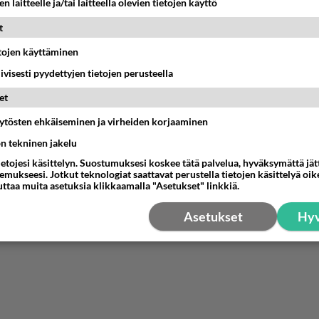
n laitteelle ja/tai laitteella olevien tietojen käyttö
t
etojen käyttäminen
iivisesti pyydettyjen tietojen perusteella
et
äytösten ehkäiseminen ja virheiden korjaaminen
ön tekninen jakelu
ietojesi käsittelyn. Suostumuksesi koskee tätä palvelua, hyväksymättä jä
mukseesi. Jotkut teknologiat saattavat perustella tietojen käsittelyä oike
uttaa muita asetuksia klikkaamalla "Asetukset" linkkiä.
Asetukset
Hyv