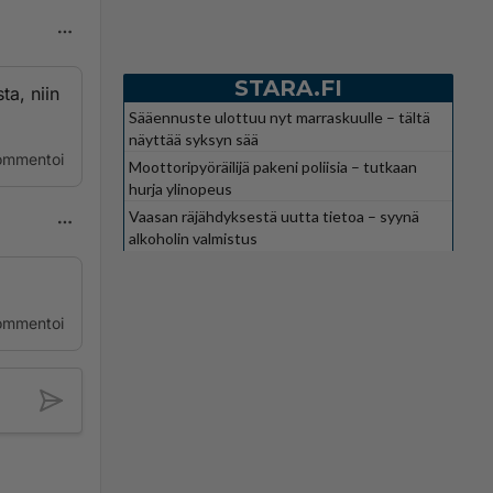
STARA.FI
ta, niin
Sääennuste ulottuu nyt marraskuulle – tältä
näyttää syksyn sää
ommentoi
Moottoripyöräilijä pakeni poliisia – tutkaan
hurja ylinopeus
Vaasan räjähdyksestä uutta tietoa – syynä
alkoholin valmistus
ommentoi