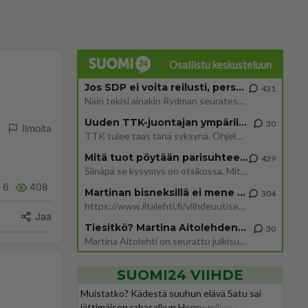
Osallistu keskusteluun
Jos SDP ei voita reilusti, persut kumoavat demokratian Suomesta
431
Näin tekisi ainakin Rydman seuratessaan idolinsa Trumpin mallia https://www.is.fi/politiikka/art-2000012187244.html
Uuden TTK-juontajan ympärillä epätietoisuus sakenee - Nyt MTV hämmentää soppaa
30
Ilmoita
TTK tulee taas tänä syksynä. Ohjelman uudet tähtioppilaat julkistetaan torstaina 6. elokuuta klo 14 alkavassa lehdistö
Mitä tuot pöytään parisuhteessa?
429
Siinäpä se kysymys on otsikossa. Mitäpä siis tuot/toisit pöytään parisuhteessa? Oletko mies vai nainen? Koetko sen mitä
6
408
Martinan bisneksillä ei mene hyvin
304
https://www.iltalehti.fi/viihdeuutiset/a/c46da6ab-340f-4790-aaa7-0865eed2336 Yrityksen konkurssihakemus on tullut kärä
Jaa
Tiesitkö? Martina Aitolehden isäpuoli on tämä suosittu laulaja
30
Martina Aitolehti on seurattu julkisuuden henkilö. Lähipiiriin mahtuu muitakin tunnettuja henkilöitä. Tiesitkö, että Ma
SUOMI24 VIIHDE
Muistatko? Kädestä suuhun elävä Satu sai
jättimäisen rahasalkun Henry-miljonääriltä