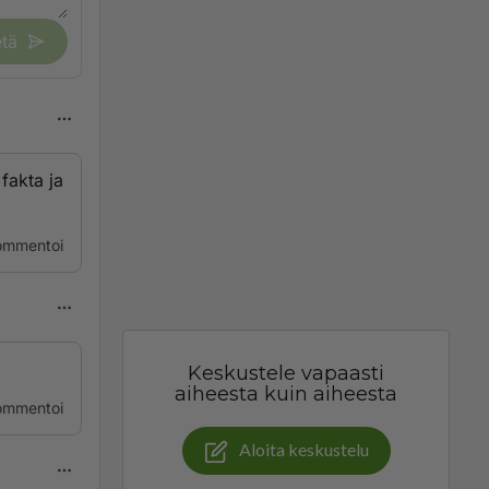
tä
fakta ja
ommentoi
Keskustele vapaasti
aiheesta kuin aiheesta
ommentoi
Aloita keskustelu