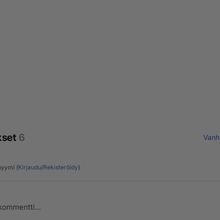
kset
6
Vanh
yymi (
Kirjaudu
/
Rekisteröidy
)