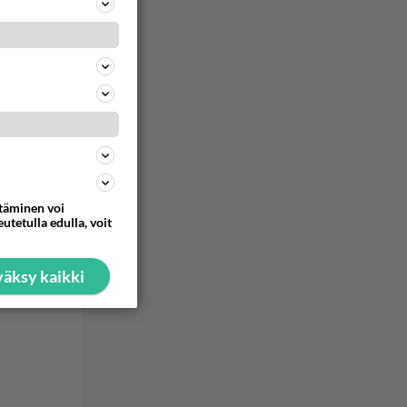
ttäminen voi
utetulla edulla, voit
äksy kaikki