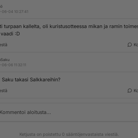
sö
-06-04 10:27:41
i turpaan kallelta, oli kuristusotteessa mikan ja ramin toimes
 vaadi :D
estä
K
uSaku
-06-06 11:32:11
 Saku takasi Salkkareihin?
estä
K
Kommentoi aloitusta...
Ketjusta on poistettu
0
sääntöjenvastaista viestiä.