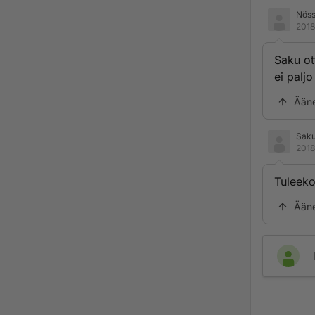
Nös
2018
Saku ott
ei paljo
Ään
Sak
2018
Tuleeko
Ään