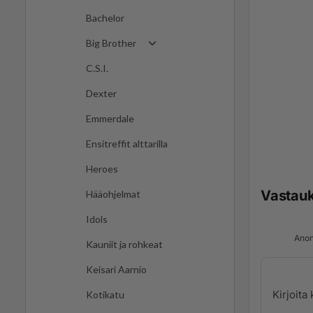
Bachelor
Big Brother
C.S.I.
Dexter
Emmerdale
Ensitreffit alttarilla
Heroes
Vastau
Hääohjelmat
Idols
Anon
Kauniit ja rohkeat
Keisari Aarnio
Kotikatu