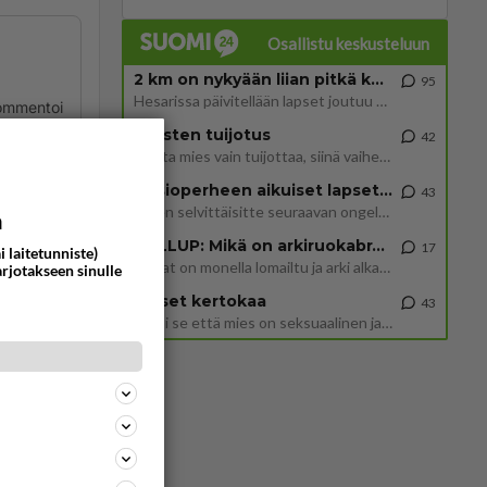
Osallistu keskusteluun
2 km on nykyään liian pitkä koulumatka
95
Hesarissa päivitellään lapset joutuu nyt kulkemaan 2 km kouluun jösses. Ruostefillarilla tuo matka menee vaikka miten äk
ommentoi
Miesten tuijotus
42
Mutta mies vain tuijottaa, siinä vaiheessa käännän itse pään pois. Mikä juttu? Yleensä jos joku tuijottaa tai katsoo, hä
Uusioperheen aikuiset lapset tyhjentää jääkaapin käydessään
43
Miten selvittäisitte seuraavan ongelman, meillä on uusioperhe, minulla teini-ikäiset lapset ja puolisolla aikuiset, jotk
a
GALLUP: Mikä on arkiruokabravuurisi?
17
i laitetunniste)
Lomat on monella lomailtu ja arki alkaa. Se voi tarkoittaa myös sitä, että grillailut on grillattu ja palataan arjen ruo
ommentoi
arjotakseen sinulle
Naiset kertokaa
43
Miksi se että mies on seksuaalinen ja haluaa seksiä ja te olette hänen mielestänne haluttava on vastenmielistä? Mikä sii