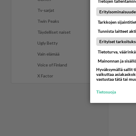
Tietojen tallentamine
Tv-sarjat
Erityisominaisuude
Twin Peaks
Tarkkojen sijaintiti
Tunnista laitteet akt
Täydelliset naiset
Erityiset tarkoituks
Ugly Betty
Tietoturva, väärink
Vain elämää
Mainonnan ja sisäll
Voice of Finland
Hyväksymällä sallit t
vaikuttaa asiakaskoke
X Factor
vastustaa tätä tai mu
Tietosuoja