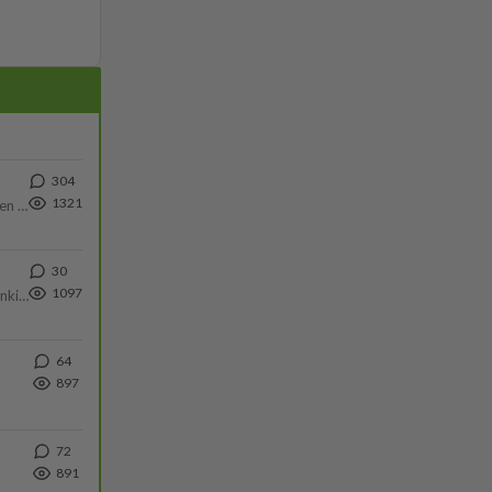
304
1321
https://www.iltalehti.fi/viihdeuutiset/a/c46da6ab-340f-4790-aaa7-0865eed2336 Yrityksen konkurssihakemus on tullut kärä
30
1097
Martina Aitolehti on seurattu julkisuuden henkilö. Lähipiiriin mahtuu muitakin tunnettuja henkilöitä. Tiesitkö, että Ma
64
897
72
891