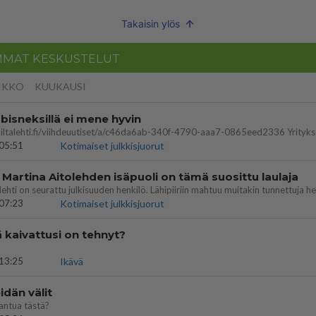
Takaisin ylös
MMAT KESKUSTELUT
IKKO
KUUKAUSI
bisneksillä ei mene hyvin
05:51
Kotimaiset julkkisjuorut
 Martina Aitolehden isäpuoli on tämä suosittu laulaja
07:23
Kotimaiset julkkisjuorut
ä kaivattusi on tehnyt?
13:25
Ikävä
dän välit
antua tästä?