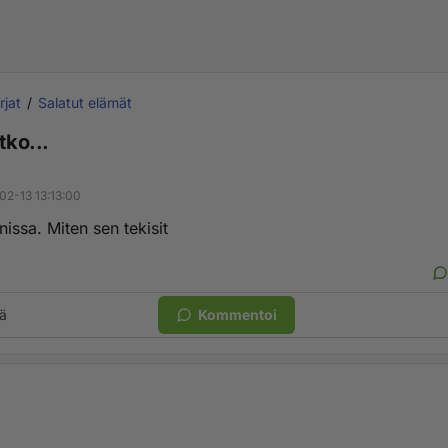
rjat
Salatut elämät
tko...
02-13 13:13:00
issa. Miten sen tekisit
ä
Kommentoi