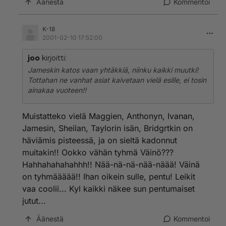
Äänestä
Kommentoi
K-18
2001-02-10 17:52:00
joo
kirjoitti:
Jameskin katos vaan yhtäkkiä, niinku kaikki muutki!
Tottahan ne vanhat asiat kaivetaan vielä esille, ei tosin
ainakaa vuoteen!!
Muistatteko vielä Maggien, Anthonyn, Ivanan,
Jamesin, Sheilan, Taylorin isän, Bridgrtkin on
häviämis pisteessä, ja on sieltä kadonnut
muitakin!! Ookko vähän tyhmä Väinö???
Hahhahahahahhh!! Nää-nä-nä-nää-näää! Väinä
on tyhmäääää!! Ihan oikein sulle, pentu! Leikit
vaa coolii... Kyl kaikki näkee sun pentumaiset
jutut...
Äänestä
Kommentoi