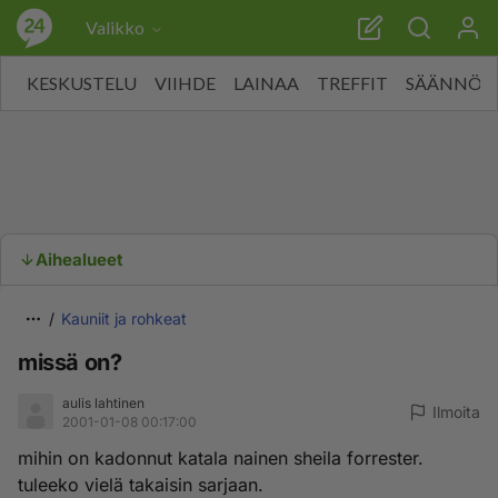
Valikko
KESKUSTELU
VIIHDE
LAINAA
TREFFIT
SÄÄNNÖT
Aihealueet
Kauniit ja rohkeat
missä on?
aulis lahtinen
Ilmoita
2001-01-08 00:17:00
mihin on kadonnut katala nainen sheila forrester.
tuleeko vielä takaisin sarjaan.