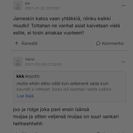
joo
2001-01-22 23:11:00
Jameskin katos vaan yhtäkkiä, niinku kaikki
muutki! Tottahan ne vanhat asiat kaivetaan vielä
esille, ei tosin ainakaa vuoteen!!
Äänestä
Kommentoi
Väinö
2001-02-08 22:33:00
kkk
kirjoitti:
mutta eihän silloo väliä kun sellainenk sarja kuin
kauniitj a rohkeat, jossa isä saattapi naida vaikka
tytöään tai sukulaiset rutsaa toisiaa, niin siinähä voi
Lue lisää
vaikka joku kuollu nousta yhtääkkiä henkiin...
joo ja ridge joka pani ensin isänsä
muijaa ja sitten veljensä muijaa on suuri sankari
hehheehhehh