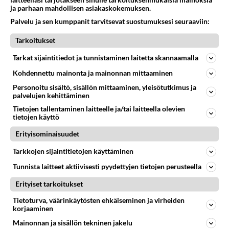
ja parhaan mahdollisen asiakaskokemuksen.
Äänestä
Kommentoi
Palvelu ja sen kumppanit tarvitsevat suostumuksesi seuraaviin:
vilja
Tarkoitukset
2001-05-22 19:17:00
Tarkat sijaintitiedot ja tunnistaminen laitetta skannaamalla
entä mihin James ja hänen kidnapattu lapsensa?
Kohdennettu mainonta ja mainonnan mittaaminen
kaikki on näköjään unohtunu ja no ei kai ne
Personoitu sisältö, sisällön mittaaminen, yleisötutkimus ja
takas tuu...
palvelujen kehittäminen
Tietojen tallentaminen laitteelle ja/tai laitteella olevien
Äänestä
Kommentoi
tietojen käyttö
Erityisominaisuudet
Kommentoi aloitusta...
Tarkkojen sijaintitietojen käyttäminen
Tunnista laitteet aktiivisesti pyydettyjen tietojen perusteella
Erityiset tarkoitukset
Ketjusta on poistettu
0
sääntöjenvastaista viestiä.
Tietoturva, väärinkäytösten ehkäiseminen ja virheiden
Takaisin ylös
korjaaminen
Mainonnan ja sisällön tekninen jakelu