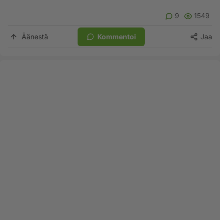
9
1549
Äänestä
Kommentoi
Jaa