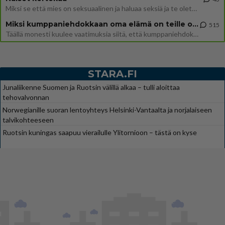
Miksi se että mies on seksuaalinen ja haluaa seksiä ja te olette hänen mielestänne haluttava on vastenmielistä? Mikä sii
Miksi kumppaniehdokkaan oma elämä on teille ongelma?
515
Täällä monesti kuulee vaatimuksia siitä, että kumppaniehdokkaalla ei saisi olla lemmikkejä, lapsia, kavereita, eksiä, su
STARA.FI
Junaliikenne Suomen ja Ruotsin välillä alkaa – tulli aloittaa
tehovalvonnan
Norwegianille suoran lentoyhteys Helsinki-Vantaalta ja norjalaiseen
talvikohteeseen
Ruotsin kuningas saapuu vierailulle Ylitornioon – tästä on kyse