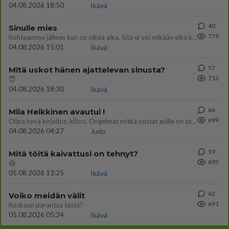
04.08.2026 18:50
Ikävä
40
Sinulle mies
779
Kohtaamme jälleen kun on oikea aika. Sitä ei voi mikään eikä kukaan estää <3 <3
04.08.2026 15:01
Ikävä
57
Mitä uskot hänen ajattelevan sinusta?
712
😇
04.08.2026 18:30
Ikävä
66
Miia Heikkinen avautui !
699
Olipa hyvä kirjoitus, kiitos. Ongelmat mitkä nostat esille on todellisia ja tämä ylimielisyys totta ja se näkyy kaikessa
04.08.2026 04:27
Judo
59
Mitä töitä kaivattusi on tehnyt?
695
😅
05.08.2026 13:25
Ikävä
62
Voiko meidän välit
691
Koskaan parantua tästä?
05.08.2026 05:34
Ikävä