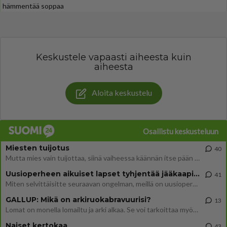
hämmentää soppaa
Keskustele vapaasti aiheesta kuin
aiheesta
Aloita keskustelu
Osallistu keskusteluun
Miesten tuijotus
40
Mutta mies vain tuijottaa, siinä vaiheessa käännän itse pään pois. Mikä juttu? Yleensä jos joku tuijottaa tai katsoo, hä
Uusioperheen aikuiset lapset tyhjentää jääkaapin käydessään
41
Miten selvittäisitte seuraavan ongelman, meillä on uusioperhe, minulla teini-ikäiset lapset ja puolisolla aikuiset, jotk
GALLUP: Mikä on arkiruokabravuurisi?
13
Lomat on monella lomailtu ja arki alkaa. Se voi tarkoittaa myös sitä, että grillailut on grillattu ja palataan arjen ruo
Naiset kertokaa
43