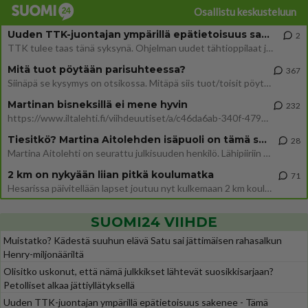
Osallistu keskusteluun
Uuden TTK-juontajan ympärillä epätietoisuus sakenee - Nyt MTV hämmentää soppaa
2
TTK tulee taas tänä syksynä. Ohjelman uudet tähtioppilaat julkistetaan torstaina 6. elokuuta klo 14 alkavassa lehdistö
Mitä tuot pöytään parisuhteessa?
367
Siinäpä se kysymys on otsikossa. Mitäpä siis tuot/toisit pöytään parisuhteessa? Oletko mies vai nainen? Koetko sen mitä
Martinan bisneksillä ei mene hyvin
232
https://www.iltalehti.fi/viihdeuutiset/a/c46da6ab-340f-4790-aaa7-0865eed2336 Yrityksen konkurssihakemus on tullut kärä
Tiesitkö? Martina Aitolehden isäpuoli on tämä suosittu laulaja
28
Martina Aitolehti on seurattu julkisuuden henkilö. Lähipiiriin mahtuu muitakin tunnettuja henkilöitä. Tiesitkö, että Ma
2 km on nykyään liian pitkä koulumatka
71
Hesarissa päivitellään lapset joutuu nyt kulkemaan 2 km kouluun jösses. Ruostefillarilla tuo matka menee vaikka miten äk
SUOMI24 VIIHDE
Muistatko? Kädestä suuhun elävä Satu sai jättimäisen rahasalkun
Henry-miljonääriltä
Olisitko uskonut, että nämä julkkikset lähtevät suosikkisarjaan?
Petolliset alkaa jättiyllätyksellä
Uuden TTK-juontajan ympärillä epätietoisuus sakenee - Tämä