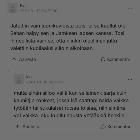
Fani
2001-01-12 00:37:00
Jätettiin vain juonikuvioista pois, ei se kuollut ole.
Sehän häipy sen ja Jamksen lapsen kanssa. Tosi
ihmeellistä vain se, että niinkin oleellinen juttu
vaiettiin kuoliaaksi silloin aikoinaan.
Äänestä
Kommentoi
kkk
2001-01-20 02:31:00
mutta eihän silloo väliä kun sellainenk sarja kuin
kauniitj a rohkeat, jossa isä saattapi naida vaikka
tytöään tai sukulaiset rutsaa toisiaa, niin siinähä
voi vaikka joku kuollu nousta yhtääkkiä henkiin...
Äänestä
Kommentoi