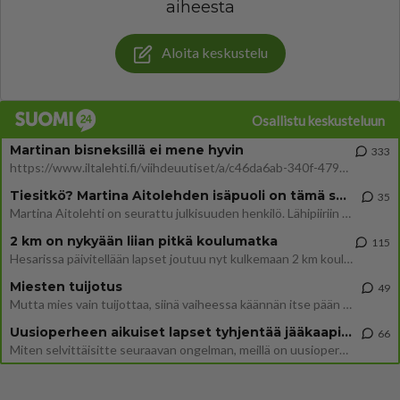
aiheesta
Aloita keskustelu
Osallistu keskusteluun
Martinan bisneksillä ei mene hyvin
333
https://www.iltalehti.fi/viihdeuutiset/a/c46da6ab-340f-4790-aaa7-0865eed2336 Yrityksen konkurssihakemus on tullut kärä
Tiesitkö? Martina Aitolehden isäpuoli on tämä suosittu laulaja
35
Martina Aitolehti on seurattu julkisuuden henkilö. Lähipiiriin mahtuu muitakin tunnettuja henkilöitä. Tiesitkö, että Ma
2 km on nykyään liian pitkä koulumatka
115
Hesarissa päivitellään lapset joutuu nyt kulkemaan 2 km kouluun jösses. Ruostefillarilla tuo matka menee vaikka miten äk
Miesten tuijotus
49
Mutta mies vain tuijottaa, siinä vaiheessa käännän itse pään pois. Mikä juttu? Yleensä jos joku tuijottaa tai katsoo, hä
Uusioperheen aikuiset lapset tyhjentää jääkaapin käydessään
66
Miten selvittäisitte seuraavan ongelman, meillä on uusioperhe, minulla teini-ikäiset lapset ja puolisolla aikuiset, jotk