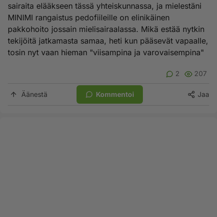
sairaita elääkseen tässä yhteiskunnassa, ja mielestäni
MINIMI rangaistus pedofiileille on elinikäinen
pakkohoito jossain mielisairaalassa. Mikä estää nytkin
tekijöitä jatkamasta samaa, heti kun pääsevät vapaalle,
tosin nyt vaan hieman "viisampina ja varovaisempina"
2
207
Äänestä
Kommentoi
Jaa