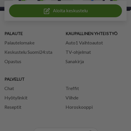
Aloita keskustelu
PALAUTE
KAUPALLINEN YHTEISTYÖ
Palautelomake
Auto1 Vaihtoautot
Keskustelu Suomi24:sta
TV-ohjelmat
Opastus
Sanakirja
PALVELUT
Chat
Treffit
Hyötylinkit
Viihde
Reseptit
Horoskooppi