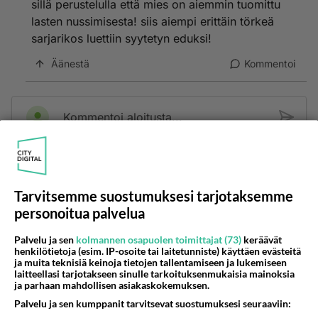
sillä perustelulla että mies on aiemmin tuomittu
lasten nussimisesta! siis aiempi erittäin törkeä
sarjarikos luettiin syytetyn eduksi!
Äänestä
Kommentoi
Kommentoi aloitusta...
Ketjusta on poistettu
0
sääntöjenvastaista viestiä.
Tarvitsemme suostumuksesi tarjotaksemme
Takaisin ylös
personoitua palvelua
LUETUIMMAT KESKUSTELUT
Palvelu ja sen
kolmannen osapuolen toimittajat (73)
keräävät
henkilötietoja (esim. IP-osoite tai laitetunniste) käyttäen evästeitä
ja muita teknisiä keinoja tietojen tallentamiseen ja lukemiseen
PÄIVÄ
VIIKKO
KUUKAUSI
laitteellasi tarjotakseen sinulle tarkoituksenmukaisia mainoksia
ja parhaan mahdollisen asiakaskokemuksen.
53
kenen näköinen
Palvelu ja sen kumppanit tarvitsevat suostumuksesi seuraaviin:
937
kaivattusi on ?