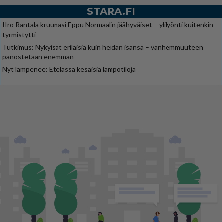
STARA.FI
IIro Rantala kruunasi Eppu Normaalin jäähyväiset – ylilyönti kuitenkin
tyrmistytti
Tutkimus: Nykyisät erilaisia kuin heidän isänsä – vanhemmuuteen
panostetaan enemmän
Nyt lämpenee: Etelässä kesäisiä lämpötiloja