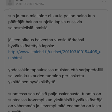
2011-03-10 17:26:57
sun ja mun mielipide ei kuule paljon paina kun
päättäjät haluaa suojella lapsia nussivia
sairasmielisiä ihmisiä
jälleen oikeus halventaa vuosia törkeästi
hyväksikäytettyjä lapsia:
http://www.iltalehti.fi/uutiset/201103100154405_u
u.shtml
yhdessäkin tapauksessa muistan että sarjapedofiili
sai vain kuukauden tuomion per laskettu
yksittäinen hyväksikäyttö
suomessa saa näistä paljousalennusta! tuomio on
suhteessa kovempi kun yksittäisiä hyväksikäyttöjä
on vähemmän ja lievempi mitä enemmän on lasta
nussittu!