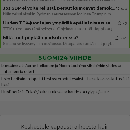
Jos SDP ei voita reilusti, persut kumoavat demokratian Suomesta
620
Näin tekisi ainakin Rydman seuratessaan idolinsa Trumpin mallia https://www.is.fi/politiikka/art-2000012187244.html
Uuden TTK-juontajan ympärillä epätietoisuus sakenee - Nyt MTV hämmentää soppaa
45
TTK tulee taas tänä syksynä. Ohjelman uudet tähtioppilaat julkistetaan torstaina 6. elokuuta klo 14 alkavassa lehdistö
Mitä tuot pöytään parisuhteessa?
481
Siinäpä se kysymys on otsikossa. Mitäpä siis tuot/toisit pöytään parisuhteessa? Oletko mies vai nainen? Koetko sen mitä
SUOMI24 VIIHDE
Luetuimmat: Aarne Pelkonen ja Noora Louhimo vihdoinkin yhdessä -
Tätä moni jo odotti
Esko Eerikäinen lopetti testosteronit kesäksi - Tämä ikävä vaikutus iski
heti
Huoli heräsi - Erikoisjoukot tulevasta kaudesta tyly paljastus
Keskustele vapaasti aiheesta kuin