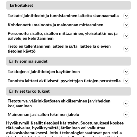
07.08.2026 16:24
Ikävä
Tarkoitukset
69
Muistatko Mikkelin panttivankidraaman?
Tarkat sijaintitiedot ja tunnistaminen laitetta skannaamalla
741
Uusi draamasarja järkyttävästä tapauksesta on tulossa. Tositapahtumiin perustuva sarja ammentaa vuoden 1986 Mikkelin pan
Kohdennettu mainonta ja mainonnan mittaaminen
07.08.2026 07:39
Maailman menoa
Personoitu sisältö, sisällön mittaaminen, yleisötutkimus ja
palvelujen kehittäminen
60
Iäkäs Jämsäläinen mies kuoli poliisiautoon matkalla Jyväskylän putkaan
726
Tietojen tallentaminen laitteelle ja/tai laitteella olevien
Iäkäs vanhus humalassa niin huonossa kunnossa, ettei pystynyt huolehtimaan itsestään niin ainoa apu sillä hetkellä oli
tietojen käyttö
07.08.2026 12:07
Jämsä
Erityisominaisuudet
55
Mitä haluaisit kysyä tänään
670
Kaivatultasi? Anna jokin tunniste itsestäni tai hänestä.
Tarkkojen sijaintitietojen käyttäminen
07.08.2026 13:15
Ikävä
Tunnista laitteet aktiivisesti pyydettyjen tietojen perusteella
47
En välitä sinusta yhtään
Erityiset tarkoitukset
634
Olet pelkkä itsestään liikoja luuleva ämmä. Kierrän sinut kaukaa nyt ja aina. Olit mulle pelkkä lelu vaan.
Tietoturva, väärinkäytösten ehkäiseminen ja virheiden
07.08.2026 17:14
Ikävä
korjaaminen
Mainonnan ja sisällön tekninen jakelu
62
Ei se nainen edes oo
603
mitenkään nätti 🤣🤣🤣🤣🤣
Hyväksymällä sallit tietojesi käsittelyn. Suostumuksesi koskee
08.08.2026 19:19
Ikävä
tätä palvelua, hyväksymättä jättäminen voi vaikuttaa
asiakaskokemukseesi. Jotkut teknologiat saattavat perustella