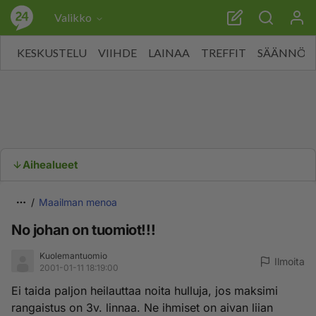
Valikko
KESKUSTELU
VIIHDE
LAINAA
TREFFIT
SÄÄNNÖT
Aihealueet
Maailman menoa
No johan on tuomiot!!!
Kuolemantuomio
Ilmoita
2001-01-11 18:19:00
Ei taida paljon heilauttaa noita hulluja, jos maksimi
rangaistus on 3v. linnaa. Ne ihmiset on aivan liian