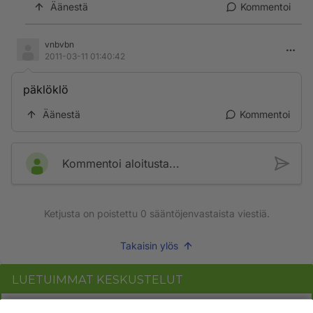
Äänestä
Kommentoi
vnbvbn
2011-03-11 01:40:42
päklöklö
Äänestä
Kommentoi
Kommentoi aloitusta...
Ketjusta on poistettu
0
sääntöjenvastaista viestiä.
Takaisin ylös
LUETUIMMAT KESKUSTELUT
PÄIVÄ
VIIKKO
KUUKAUSI