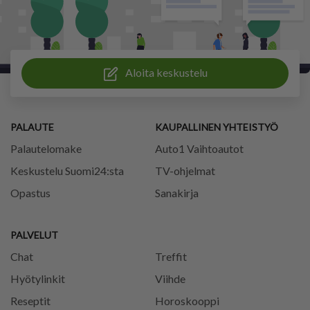
Aloita keskustelu
PALAUTE
KAUPALLINEN YHTEISTYÖ
Palautelomake
Auto1 Vaihtoautot
Keskustelu Suomi24:sta
TV-ohjelmat
Opastus
Sanakirja
PALVELUT
Chat
Treffit
Hyötylinkit
Viihde
Reseptit
Horoskooppi