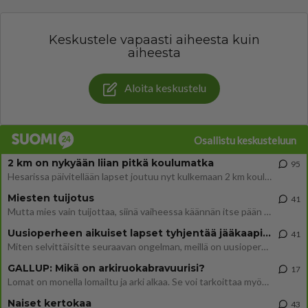
Keskustele vapaasti aiheesta kuin
aiheesta
Aloita keskustelu
Osallistu keskusteluun
2 km on nykyään liian pitkä koulumatka
95
Hesarissa päivitellään lapset joutuu nyt kulkemaan 2 km kouluun jösses. Ruostefillarilla tuo matka menee vaikka miten äk
Miesten tuijotus
41
Mutta mies vain tuijottaa, siinä vaiheessa käännän itse pään pois. Mikä juttu? Yleensä jos joku tuijottaa tai katsoo, hä
Uusioperheen aikuiset lapset tyhjentää jääkaapin käydessään
41
Miten selvittäisitte seuraavan ongelman, meillä on uusioperhe, minulla teini-ikäiset lapset ja puolisolla aikuiset, jotk
GALLUP: Mikä on arkiruokabravuurisi?
17
Lomat on monella lomailtu ja arki alkaa. Se voi tarkoittaa myös sitä, että grillailut on grillattu ja palataan arjen ruo
Naiset kertokaa
43