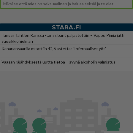
Miksi se että mies on seksuaalinen ja haluaa seksiä ja te olette hänen mielestänne haluttava on vastenmielistä? Mikä sii
STARA.FI
Tanssii Tähtien Kanssa -tanssiparit paljastettiin – Vappu Pimiä jätti
suosikkiohjelman
Kanariansaarilla mitattiin 42,6 astetta: ”Infernaaliset yöt”
Vaasan räjähdyksestä uutta tietoa – syynä alkoholin valmistus