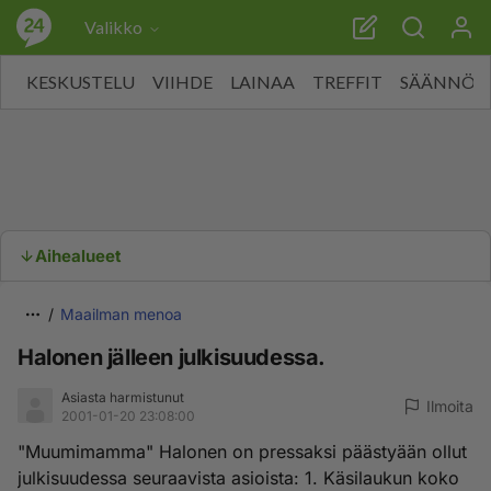
Valikko
KESKUSTELU
VIIHDE
LAINAA
TREFFIT
SÄÄNNÖT
Aihealueet
Maailman menoa
Halonen jälleen julkisuudessa.
Asiasta harmistunut
Ilmoita
2001-01-20 23:08:00
"Muumimamma" Halonen on pressaksi päästyään ollut
julkisuudessa seuraavista asioista: 1. Käsilaukun koko