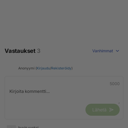
Vastaukset
3
Vanhimmat
Anonyymi (
Kirjaudu
/
Rekisteröidy
)
5000
Lähetä
huvin vuoksi