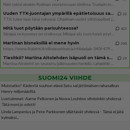
Näin tekisi ainakin Rydman seuratessaan idolinsa Trumpin mallia https://www.is.fi/politiikka/art-2000012187244.html
Uuden TTK-juontajan ympärillä epätietoisuus sakenee - Nyt MTV hämmentää soppaa
22
TTK tulee taas tänä syksynä. Ohjelman uudet tähtioppilaat julkistetaan torstaina 6. elokuuta klo 14 alkavassa lehdistö
Mitä tuot pöytään parisuhteessa?
423
Siinäpä se kysymys on otsikossa. Mitäpä siis tuot/toisit pöytään parisuhteessa? Oletko mies vai nainen? Koetko sen mitä
Martinan bisneksillä ei mene hyvin
300
https://www.iltalehti.fi/viihdeuutiset/a/c46da6ab-340f-4790-aaa7-0865eed2336 Yrityksen konkurssihakemus on tullut kärä
Tiesitkö? Martina Aitolehden isäpuoli on tämä suosittu laulaja
29
Martina Aitolehti on seurattu julkisuuden henkilö. Lähipiiriin mahtuu muitakin tunnettuja henkilöitä. Tiesitkö, että Ma
SUOMI24 VIIHDE
Muistatko? Kädestä suuhun elävä Satu sai jättimäisen rahasalkun
Henry-miljonääriltä
Luetuimmat: Aarne Pelkonen ja Noora Louhimo vihdoinkin yhdessä -
Tätä moni jo odotti
Linda Lampenius ja Pete Parkkonen yllättävät yhdessä - Tämä ei jätä
kylmäksi...