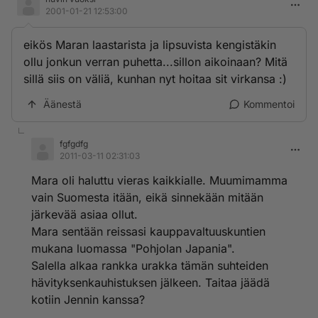
2001-01-21 12:53:00
eikös Maran laastarista ja lipsuvista kengistäkin
ollu jonkun verran puhetta...sillon aikoinaan? Mitä
sillä siis on väliä, kunhan nyt hoitaa sit virkansa :)
Äänestä
Kommentoi
fgfgdfg
2011-03-11 02:31:03
Mara oli haluttu vieras kaikkialle. Muumimamma
vain Suomesta itään, eikä sinnekään mitään
järkevää asiaa ollut.
Mara sentään reissasi kauppavaltuuskuntien
mukana luomassa "Pohjolan Japania".
Salella alkaa rankka urakka tämän suhteiden
hävityksenkauhistuksen jälkeen. Taitaa jäädä
kotiin Jennin kanssa?