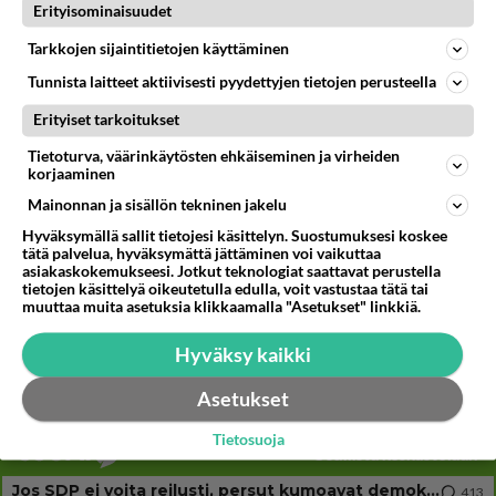
Erityisominaisuudet
906
😇
04.08.2026 18:30
Ikävä
Tarkkojen sijaintitietojen käyttäminen
Tunnista laitteet aktiivisesti pyydettyjen tietojen perusteella
47
Sinulle mies
880
Kohtaamme jälleen kun on oikea aika. Sitä ei voi mikään eikä kukaan estää <3 <3
Erityiset tarkoitukset
04.08.2026 15:01
Ikävä
Tietoturva, väärinkäytösten ehkäiseminen ja virheiden
korjaaminen
63
Mitä töitä kaivattusi on tehnyt?
840
😅
Mainonnan ja sisällön tekninen jakelu
05.08.2026 13:25
Ikävä
Hyväksymällä sallit tietojesi käsittelyn. Suostumuksesi koskee
tätä palvelua, hyväksymättä jättäminen voi vaikuttaa
75
Miia Heikkinen avautui !
asiakaskokemukseesi. Jotkut teknologiat saattavat perustella
tietojen käsittelyä oikeutetulla edulla, voit vastustaa tätä tai
817
Olipa hyvä kirjoitus, kiitos. Ongelmat mitkä nostat esille on todellisia ja tämä ylimielisyys totta ja se näkyy kaikessa
muuttaa muita asetuksia klikkaamalla "Asetukset" linkkiä.
04.08.2026 04:27
Judo
Hyväksy kaikki
68
Voiko meidän välit
814
Koskaan parantua tästä?
Asetukset
05.08.2026 05:34
Ikävä
Tietosuoja
Osallistu keskusteluun
Jos SDP ei voita reilusti, persut kumoavat demokratian Suomesta
413