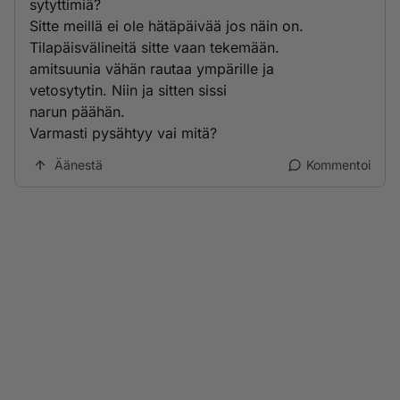
sytyttimiä?
Sitte meillä ei ole hätäpäivää jos näin on.
Tilapäisvälineitä sitte vaan tekemään.
amitsuunia vähän rautaa ympärille ja
vetosytytin. Niin ja sitten sissi
narun päähän.
Varmasti pysähtyy vai mitä?
Äänestä
Kommentoi