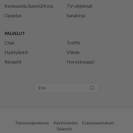
Keskustelu Suomi24:sta
TV-ohjelmat
Opastus
Sanakirja
PALVELUT
Chat
Treffit
Hyötylinkit
Viihde
Reseptit
Horoskooppi
Tietosuojaseloste
Käyttöehdot
Evästeasetukset
Säännöt