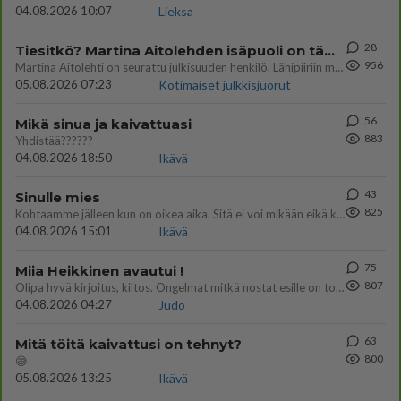
04.08.2026 10:07
Lieksa
28
Tiesitkö? Martina Aitolehden isäpuoli on tämä suosittu laulaja
956
Martina Aitolehti on seurattu julkisuuden henkilö. Lähipiiriin mahtuu muitakin tunnettuja henkilöitä. Tiesitkö, että Ma
05.08.2026 07:23
Kotimaiset julkkisjuorut
56
Mikä sinua ja kaivattuasi
883
Yhdistää??????
04.08.2026 18:50
Ikävä
43
Sinulle mies
825
Kohtaamme jälleen kun on oikea aika. Sitä ei voi mikään eikä kukaan estää <3 <3
04.08.2026 15:01
Ikävä
75
Miia Heikkinen avautui !
807
Olipa hyvä kirjoitus, kiitos. Ongelmat mitkä nostat esille on todellisia ja tämä ylimielisyys totta ja se näkyy kaikessa
04.08.2026 04:27
Judo
63
Mitä töitä kaivattusi on tehnyt?
800
😅
05.08.2026 13:25
Ikävä