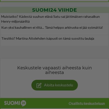
SUOMI24 VIIHDE
Muistatko? Kädestä suuhun elävä Satu sai jättimäisen rahasalkun
Henry-miljonääriltä
Kun yksi kauhallinen ei riitä... Tämä helppo arkiruoka ei jää syömättä!
Tiesitkö? Martina Aitolehden isäpuoli on tämä suosittu laulaja
Keskustele vapaasti aiheesta kuin
aiheesta
Aloita keskustelu
Osallistu keskusteluun