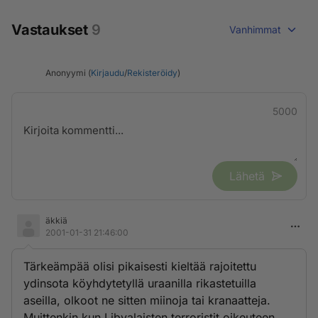
Vastaukset
9
Vanhimmat
Anonyymi (
Kirjaudu
/
Rekisteröidy
)
5000
Lähetä
äkkiä
2001-01-31 21:46:00
Tärkeämpää olisi pikaisesti kieltää rajoitettu
ydinsota köyhdytetyllä uraanilla rikastetuilla
aseilla, olkoot ne sitten miinoja tai kranaatteja.
Muittenkin kun Libyalaisten terroristit oikeuteen.