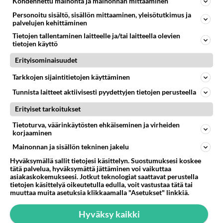
Kohdennettu mainonta ja mainonnan mittaaminen
Miinankieltoa vaativille maanpetturiryssille
Personoitu sisältö, sisällön mittaaminen, yleisötutkimus ja
annettava niskalaukaus tai karkotettava Suomesta.
palvelujen kehittäminen
Tietojen tallentaminen laitteelle ja/tai laitteella olevien
Äänestä
Kommentoi
tietojen käyttö
Erityisominaisuudet
Mlmlmlmlm
2016-12-29 06:05:17
Tarkkojen sijaintitietojen käyttäminen
Tunnista laitteet aktiivisesti pyydettyjen tietojen perusteella
Halonen poistatti jo ne miinat. Sai siitä hyvästä
ryssiltä kissan lahjaksi.
Erityiset tarkoitukset
Äänestä
Kommentoi
Tietoturva, väärinkäytösten ehkäiseminen ja virheiden
korjaaminen
Mainonnan ja sisällön tekninen jakelu
Hyväksymällä sallit tietojesi käsittelyn. Suostumuksesi koskee
tätä palvelua, hyväksymättä jättäminen voi vaikuttaa
asiakaskokemukseesi. Jotkut teknologiat saattavat perustella
tietojen käsittelyä oikeutetulla edulla, voit vastustaa tätä tai
muuttaa muita asetuksia klikkaamalla "Asetukset" linkkiä.
Hyväksy kaikki