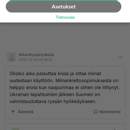
Asetukset
Tietosuoja
MilloinRyssäHyökkää
2016-12-29 06:38:55
Olisiko aika palauttaa kissa ja ottaa miinat
uudestaan käyttöön. Miinankieltosopimuksesta on
helppo erota kun naapurimaa ei siihen ole liittynyt.
Ukrainan tapahtumien jälkeen Suomen on
valmistauduttava ryssän hyökkäykseen.
Äänestä
Kommentoi