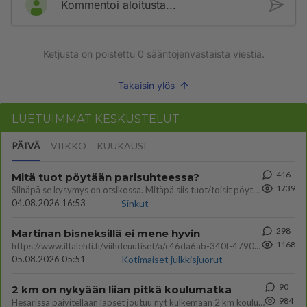
Kommentoi aloitusta...
Ketjusta on poistettu
0
sääntöjenvastaista viestiä.
Takaisin ylös
LUETUIMMAT KESKUSTELUT
PÄIVÄ
VIIKKO
KUUKAUSI
416
Mitä tuot pöytään parisuhteessa?
1739
Siinäpä se kysymys on otsikossa. Mitäpä siis tuot/toisit pöytään parisuhteessa? Oletko mies vai nainen? Koetko sen mitä
04.08.2026 16:53
Sinkut
298
Martinan bisneksillä ei mene hyvin
1168
https://www.iltalehti.fi/viihdeuutiset/a/c46da6ab-340f-4790-aaa7-0865eed2336 Yrityksen konkurssihakemus on tullut kärä
05.08.2026 05:51
Kotimaiset julkkisjuorut
90
2 km on nykyään liian pitkä koulumatka
984
Hesarissa päivitellään lapset joutuu nyt kulkemaan 2 km kouluun jösses. Ruostefillarilla tuo matka menee vaikka miten äk