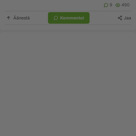
9
490
Äänestä
Kommentoi
Jaa