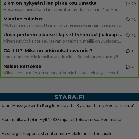
2 km on nykyään liian pitkä koulumatka
90
Hesarissa päivitellään lapset joutuu nyt kulkemaan 2 km kouluun jösses. Ruostefillarilla tuo matka menee vaikka miten äk
Miesten tuijotus
41
Mutta mies vain tuijottaa, siinä vaiheessa käännän itse pään pois. Mikä juttu? Yleensä jos joku tuijottaa tai katsoo, hä
Uusioperheen aikuiset lapset tyhjentää jääkaapin käydessään
41
Miten selvittäisitte seuraavan ongelman, meillä on uusioperhe, minulla teini-ikäiset lapset ja puolisolla aikuiset, jotk
GALLUP: Mikä on arkiruokabravuurisi?
15
Lomat on monella lomailtu ja arki alkaa. Se voi tarkoittaa myös sitä, että grillailut on grillattu ja palataan arjen ruo
Naiset kertokaa
43
Miksi se että mies on seksuaalinen ja haluaa seksiä ja te olette hänen mielestänne haluttava on vastenmielistä? Mikä sii
STARA.FI
Janni Hussi ja Sointu Borg lopettavat: ”Kyllähän tää haikeelta tuntuu”
Koulut alkavat pian – yli 1 000 vapaaehtoista turvaa kouluteitä
Hesburger luopuu lastenateriasta – tilalle uusi ateriamalli