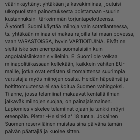
väärinkäyttänyt yhtäkään jalkaväkimiinaa, joutuisi
ulkopuolisten painostuksesta poistamaan -suurin
kustannuksin- tärkeimmän torjuntapelotteensa.
Älytöntä! Suomi käyttää miinoja vain sotatilanteessa,
ts. yhtäkään miinaa ei makaa rajoilla tai maan povessa,
vaan VARASTOISSA, hyvin VARTIOITUINA. Eivät ne
sieltä iske sen enempää suomalaisiin kuin
angolalaisiinkaan siviileihin. Ei Suomi ole velkaa
miinapolitiikassaan kellekään, kaikkein vähiten EU-
maille, jotka ovat entisten siirtomaittensa suurimpia
varustajia myös miinojen osalta. Heidän häpeänsä ja
holtittomuutensa ei saa koitua Suomen vahingoksi.
Tilanne, jossa telamiinat makaavat kentällä ilman
jalkaväkimiinojen suojaa, on painajaismainen.
Lapiomies viskelee telamiinat ojaan ja tankki möyrii
eteenpäin. Pietari-Helsinki a' 18 tuntia. Jokainen
Suomen reserviläinen muistaa sinä päivänä tämän
päivän päättäjiä ja kuolee sitten.