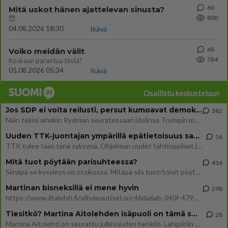
60
Mitä uskot hänen ajattelevan sinusta?
800
😇
04.08.2026 18:30
Ikävä
68
Voiko meidän välit
784
Koskaan parantua tästä?
05.08.2026 05:34
Ikävä
Osallistu keskusteluun
Jos SDP ei voita reilusti, persut kumoavat demokratian Suomesta
382
Näin tekisi ainakin Rydman seuratessaan idolinsa Trumpin mallia https://www.is.fi/politiikka/art-2000012187244.html
Uuden TTK-juontajan ympärillä epätietoisuus sakenee - Nyt MTV hämmentää soppaa
16
TTK tulee taas tänä syksynä. Ohjelman uudet tähtioppilaat julkistetaan torstaina 6. elokuuta klo 14 alkavassa lehdistö
Mitä tuot pöytään parisuhteessa?
416
Siinäpä se kysymys on otsikossa. Mitäpä siis tuot/toisit pöytään parisuhteessa? Oletko mies vai nainen? Koetko sen mitä
Martinan bisneksillä ei mene hyvin
298
https://www.iltalehti.fi/viihdeuutiset/a/c46da6ab-340f-4790-aaa7-0865eed2336 Yrityksen konkurssihakemus on tullut kärä
Tiesitkö? Martina Aitolehden isäpuoli on tämä suosittu laulaja
28
Martina Aitolehti on seurattu julkisuuden henkilö. Lähipiiriin mahtuu muitakin tunnettuja henkilöitä. Tiesitkö, että Ma