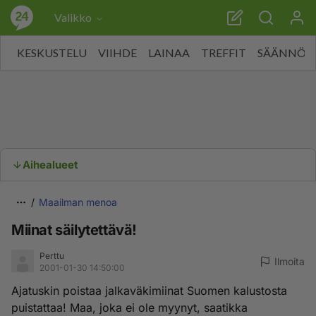
Valikko
KESKUSTELU
VIIHDE
LAINAA
TREFFIT
SÄÄNNÖT
Aihealueet
Maailman menoa
Miinat säilytettävä!
Perttu
Ilmoita
2001-01-30 14:50:00
Ajatuskin poistaa jalkaväkimiinat Suomen kalustosta
puistattaa! Maa, joka ei ole myynyt, saatikka