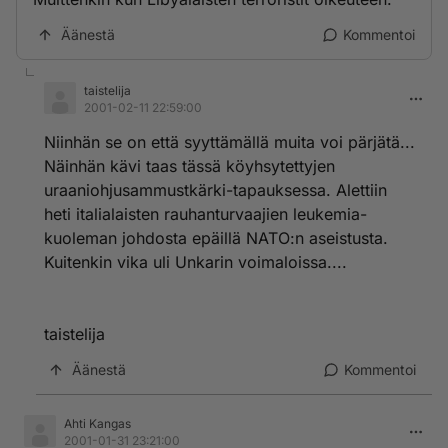
Äänestä
Kommentoi
taistelija
2001-02-11 22:59:00
Niinhän se on että syyttämällä muita voi pärjätä...
Näinhän kävi taas tässä köyhsytettyjen
uraaniohjusammustkärki-tapauksessa. Alettiin
heti italialaisten rauhanturvaajien leukemia-
kuoleman johdosta epäillä NATO:n aseistusta.
Kuitenkin vika uli Unkarin voimaloissa....
taistelija
Äänestä
Kommentoi
Ahti Kangas
2001-01-31 23:21:00