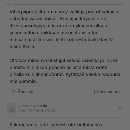
Viherpiipertäjiltä on menny vellit ja puurot sekaisin
puhuttaessa miinoista. Armeijan käyneille on
itsestäänselvyys mitä eroa on yksi kerrallaan
suunniteltuun paikkaan asennettavilla tai
massamaisesti esim. lentokoneesta levitettävillä
miinoitteilla.
Ottakaa miinanvastustajat selvää asioista ja jos ei
onnistu niin älkää puhuko asiasta mistä ootte
pihalla kuin linnunpöntöt. Kytätkää vaikka naapuria
mieluummin.
Äänestä
Kommentoi
vanhalla konstilla
2001-02-04 20:08:00
Kukaanhan ei varsinaisesti ole kieltämässä