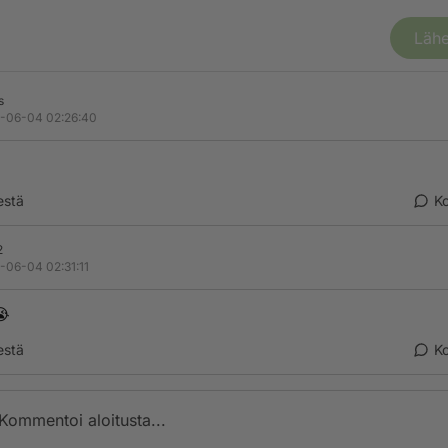
Lähe
s
-06-04 02:26:40
estä
K
2
-06-04 02:31:11
😭
estä
K
Kommentoi aloitusta...