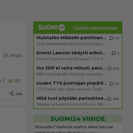
Osallistu keskusteluun
Muistatko Mikkelin panttivankidraaman?
54
Uusi draamasarja järkyttävästä tapauksesta on tulossa. Tositapahtumiin perustuva sarja ammentaa vuoden 1986 Mikkelin pan
Ernest Lawson täräytti erikoisen heiton TTK-lehdistötilaisuudessa: " Onko tässä tarkoituksena...?"
3
Ilmoita
Ernest Lawson esitteli uudet TTK-tähtioppilaat ja opettajat torstaina 6.8. lehdistölle. Tulevalla kaudella on yksi hausk
Jos SDP ei voita reilusti, persut kumoavat demokratian Suomesta
620
Näin tekisi ainakin Rydman seuratessaan idolinsa Trumpin mallia https://www.is.fi/politiikka/art-2000012187244.html
2
167
Uuden TTK-juontajan ympärillä epätietoisuus sakenee - Nyt MTV hämmentää soppaa
36
TTK tulee taas tänä syksynä. Ohjelman uudet tähtioppilaat julkistetaan torstaina 6. elokuuta klo 14 alkavassa lehdistö
Jaa
Mitä tuot pöytään parisuhteessa?
463
Siinäpä se kysymys on otsikossa. Mitäpä siis tuot/toisit pöytään parisuhteessa? Oletko mies vai nainen? Koetko sen mitä
SUOMI24 VIIHDE
Muistatko? Kädestä suuhun elävä Satu sai
jättimäisen rahasalkun Henry-miljonääriltä