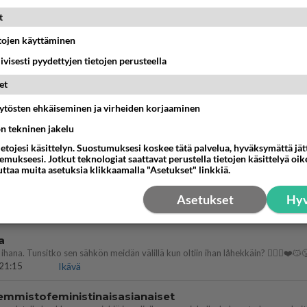
köinen
t
 ?
etojen käyttäminen
16:24
Ikävä
iivisesti pyydettyjen tietojen perusteella
llut
et
illämme?
14:44
Ikävä
äytösten ehkäiseminen ja virheiden korjaaminen
öhän vielä minusta?
ön tekninen jakelu
ietojesi käsittelyn. Suostumuksesi koskee tätä palvelua, hyväksymättä jä
07:42
Ikävä
mukseesi. Jotkut teknologiat saattavat perustella tietojen käsittelyä oike
uttaa muita asetuksia klikkaamalla "Asetukset" linkkiä.
köinen pakkaus
äköinen pakkaus nainen.
Asetukset
Hyv
13:03
Ikävä
a
ihana. Tunsitko sen sähkön meidän välillä kun oltiin ihan låhekkäin? 👩‍❤️‍👩❤️😼
21:15
Ikävä
emmistofeministinaisasianaiset