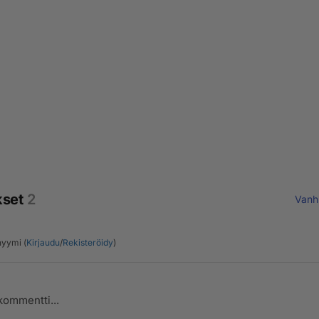
kset
2
Vanh
yymi (
Kirjaudu
/
Rekisteröidy
)