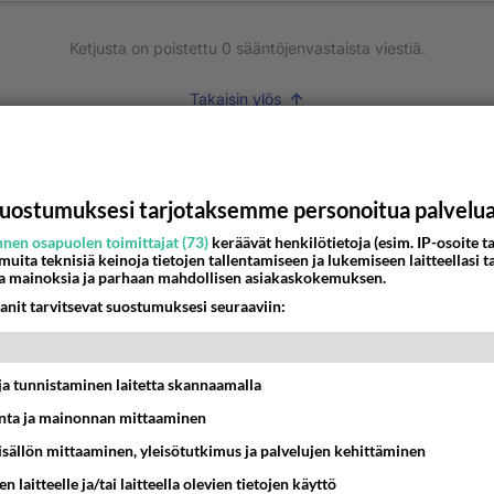
Ketjusta on poistettu
0
sääntöjenvastaista viestiä.
Takaisin ylös
MMAT KESKUSTELUT
IKKO
KUUKAUSI
uostumuksesi tarjotaksemme personoitua palvelu
nen osapuolen toimittajat (73)
keräävät henkilötietoja (esim. IP-osoite ta
 arkuuteni
 muita teknisiä keinoja tietojen tallentamiseen ja lukemiseen laitteellasi t
a mainoksia ja parhaan mahdollisen asiakaskokemuksen.
16:54
Ikävä
anit tarvitsevat suostumuksesi seuraaviin:
Perussuomalaisten kannatus nousi rytinäll
03:24
Maailman menoa
t ja tunnistaminen laitetta skannaamalla
ta ja mainonnan mittaaminen
ein täysi-ikäinen hukkui?
sisällön mittaaminen, yleisötutkimus ja palvelujen kehittäminen
20:09
Iisalmi
n laitteelle ja/tai laitteella olevien tietojen käyttö