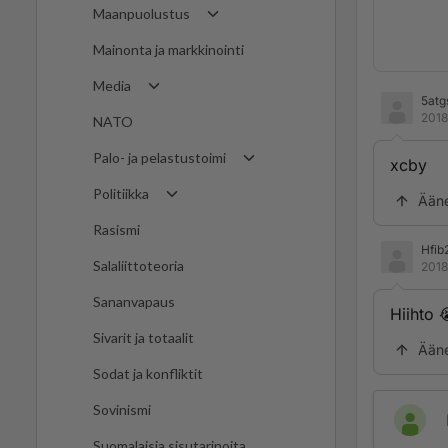
Maanpuolustus
Mainonta ja markkinointi
Media
5atg
2018
NATO
Palo- ja pelastustoimi
xcby
Politiikka
Ään
Rasismi
Hfib
Salaliittoteoria
2018
Sananvapaus
Hiihto 
Sivarit ja totaalit
Ään
Sodat ja konfliktit
Sovinismi
Suomalaisia sisutarinoita