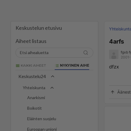
Keskustelun etusivu
Yhteiskunt
Aiheet listaus
4arfs
fgxb f
2001-
KAIKKI AIHEET
NYKYINEN AIHE
dfzx
Keskustelu24
Yhteiskunta
Äänest
Anarkismi
Boikotit
Eläinten suojelu
Euroopan unioni