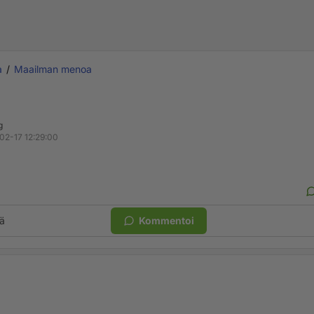
a
Maailman menoa
g
02-17 12:29:00
ä
Kommentoi