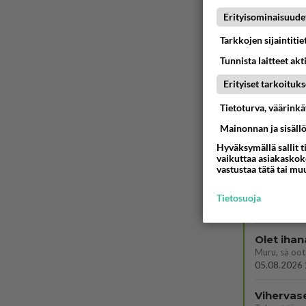
kenen nä
Erityisominaisuude
kaivattusi on
Tarkkojen sijaintiti
07.08.2026 
Tunnista laitteet akt
Mikä on o
Erityiset tarkoituks
Söpöintä väl
06.08.2026 
Tietoturva, väärink
Tykkäätk
Mainonnan ja sisäll
Hyväksymällä sallit t
06.08.2026 
vaikuttaa asiakaskoke
vastustaa tätä tai mu
Hyvännä
Olet hyvänn
Tietosuoja
06.08.2026 
Olet ihan
Muru, sä oot 
05.08.2026 
Vihervas