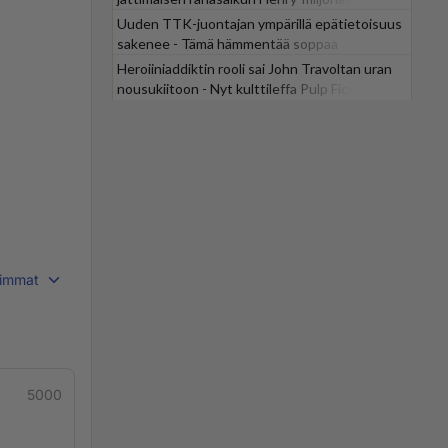
Uuden TTK-juontajan ympärillä epätietoisuus
sakenee - Tämä hämmentää soppaa
Heroiiniaddiktin rooli sai John Travoltan uran
nousukiitoon - Nyt kulttileffa Pulp Fiction
tv:stä
immat
5000