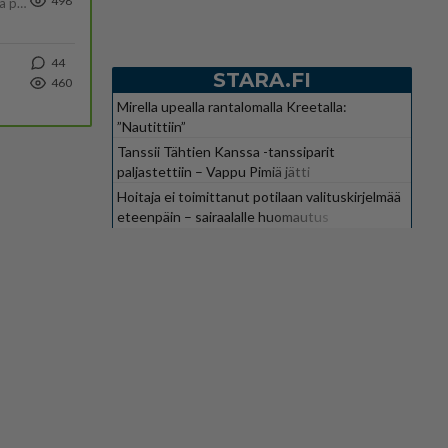
498
Tulevat tänne palstalle haukkumaan miehiä ja naljailemaan miehelle, kehuvat olevansa heitä parempia. Itse asuvat MIEHE
44
STARA.FI
460
Mirella upealla rantalomalla Kreetalla:
”Nautittiin”
Tanssii Tähtien Kanssa -tanssiparit
paljastettiin – Vappu Pimiä jätti
suosikkiohjelman
Hoitaja ei toimittanut potilaan valituskirjelmää
eteenpäin – sairaalalle huomautus