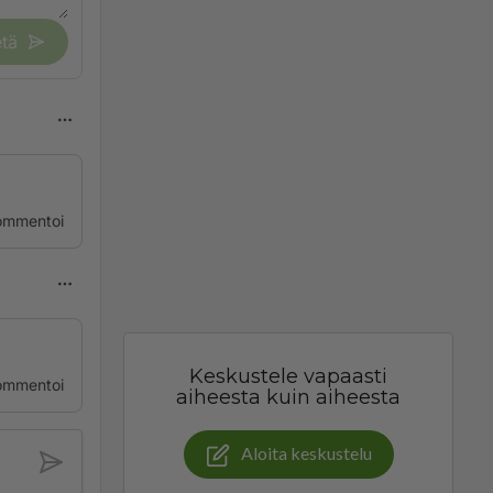
tä
ommentoi
Keskustele vapaasti
ommentoi
aiheesta kuin aiheesta
Aloita keskustelu