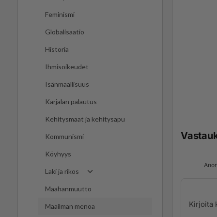
Feminismi
Globalisaatio
Historia
Ihmisoikeudet
Isänmaallisuus
Karjalan palautus
Kehitysmaat ja kehitysapu
Vastau
Kommunismi
Köyhyys
Anon
Laki ja rikos
Maahanmuutto
Maailman menoa