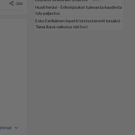
Jaa
odotti
Huoli heräsi - Erikoisjoukot tulevasta kaudesta
tyly paljastus
Esko Eerikäinen lopetti testosteronit kesäksi -
Tämä ikävä vaikutus iski heti
immat