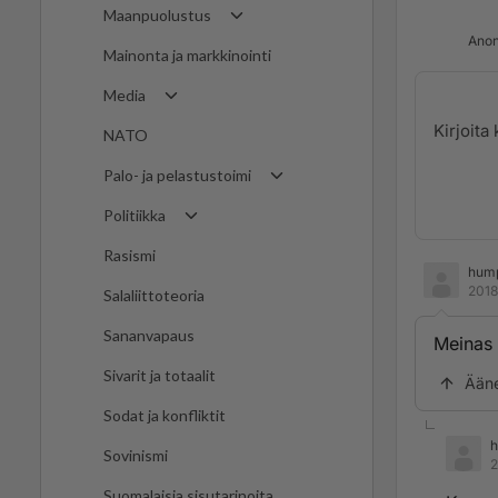
Maanpuolustus
Anon
Mainonta ja markkinointi
Media
NATO
Palo- ja pelastustoimi
Politiikka
Rasismi
hump
2018
Salaliittoteoria
Sananvapaus
Meinas 
Sivarit ja totaalit
Ään
Sodat ja konfliktit
h
Sovinismi
2
Suomalaisia sisutarinoita