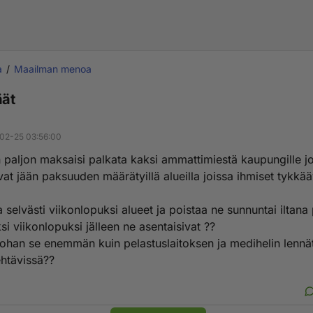
a
Maailman menoa
äät
02-25 03:56:00
 paljon maksaisi palkata kaksi ammattimiestä kaupungille j
ivat jään paksuuden määrätyillä alueilla joissa ihmiset tykkä
 selvästi viikonlopuksi alueet ja poistaa ne sunnuntai iltana 
i viikonlopuksi jälleen ne asentaisivat ??
ohan se enemmän kuin pelastuslaitoksen ja medihelin lennä
ehtävissä??