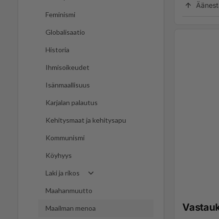
Äänest
Feminismi
Globalisaatio
Historia
Ihmisoikeudet
Isänmaallisuus
Karjalan palautus
Kehitysmaat ja kehitysapu
Kommunismi
Köyhyys
Laki ja rikos
Maahanmuutto
Vastau
Maailman menoa