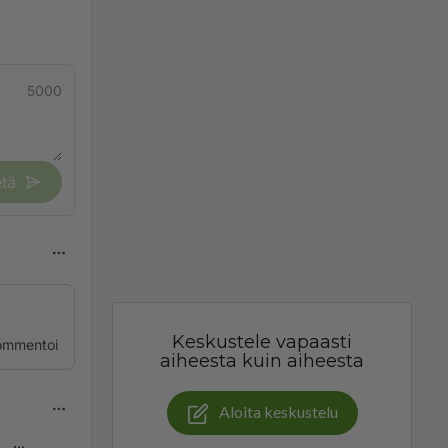
5000
tä
Keskustele vapaasti
ommentoi
aiheesta kuin aiheesta
Aloita keskustelu