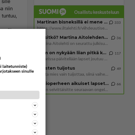
sille
a niin
Osallistu keskusteluun
 tuntuu,
Martinan bisneksillä ei mene hyvin
333
https://www.iltalehti.fi/viihdeuutiset/a/c46da6ab-340f-4790-aaa7-0865eed2336 Yrityksen konkurssihakemus on tullut kärä
eenpäin
Tiesitkö? Martina Aitolehden isäpuoli on tämä suosittu laulaja
36
Martina Aitolehti on seurattu julkisuuden henkilö. Lähipiiriin mahtuu muitakin tunnettuja henkilöitä. Tiesitkö, että Ma
ommentoi
2 km on nykyään liian pitkä koulumatka
117
a
Hesarissa päivitellään lapset joutuu nyt kulkemaan 2 km kouluun jösses. Ruostefillarilla tuo matka menee vaikka miten äk
i laitetunniste)
Miesten tuijotus
49
arjotakseen sinulle
Mutta mies vain tuijottaa, siinä vaiheessa käännän itse pään pois. Mikä juttu? Yleensä jos joku tuijottaa tai katsoo, hä
Uusioperheen aikuiset lapset tyhjentää jääkaapin käydessään
66
Miten selvittäisitte seuraavan ongelman, meillä on uusioperhe, minulla teini-ikäiset lapset ja puolisolla aikuiset, jotk