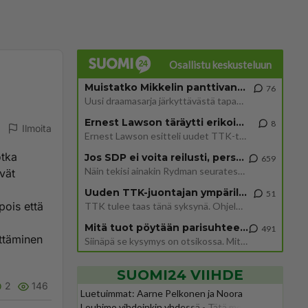
Osallistu keskusteluun
Muistatko Mikkelin panttivankidraaman?
76
Uusi draamasarja järkyttävästä tapauksesta on tulossa. Tositapahtumiin perustuva sarja ammentaa vuoden 1986 Mikkelin pan
Ernest Lawson täräytti erikoisen heiton TTK-lehdistötilaisuudessa: " Onko tässä tarkoituksena...?"
8
Ilmoita
Ernest Lawson esitteli uudet TTK-tähtioppilaat ja opettajat torstaina 6.8. lehdistölle. Tulevalla kaudella on yksi hausk
otka
Jos SDP ei voita reilusti, persut kumoavat demokratian Suomesta
659
Näin tekisi ainakin Rydman seuratessaan idolinsa Trumpin mallia https://www.is.fi/politiikka/art-2000012187244.html
ävät
Uuden TTK-juontajan ympärillä epätietoisuus sakenee - Nyt MTV hämmentää soppaa
51
pois että
TTK tulee taas tänä syksynä. Ohjelman uudet tähtioppilaat julkistetaan torstaina 6. elokuuta klo 14 alkavassa lehdistö
Mitä tuot pöytään parisuhteessa?
491
ttäminen
Siinäpä se kysymys on otsikossa. Mitäpä siis tuot/toisit pöytään parisuhteessa? Oletko mies vai nainen? Koetko sen mitä
SUOMI24 VIIHDE
2
146
Luetuimmat: Aarne Pelkonen ja Noora
Louhimo vihdoinkin yhdessä - Tätä moni jo