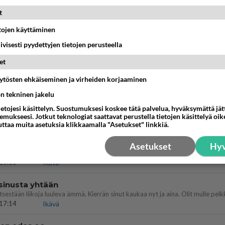
t
köinen
 ?
etojen käyttäminen
16:24
Ikävä
iivisesti pyydettyjen tietojen perusteella
o Mikkelin panttivankidraaman?
et
äytösten ehkäiseminen ja virheiden korjaaminen
07:39
Maailman menoa
ön tekninen jakelu
ietojesi käsittelyn. Suostumuksesi koskee tätä palvelua, hyväksymättä jä
mukseesi. Jotkut teknologiat saattavat perustella tietojen käsittelyä oike
12:07
Jämsä
uttaa muita asetuksia klikkaamalla "Asetukset" linkkiä.
aisit kysyä tänään
Asetukset
Hyv
 Anna jokin tunniste itsestäni tai hänestä.
13:15
Ikävä
 sinusta yhtään
17:14
Ikävä