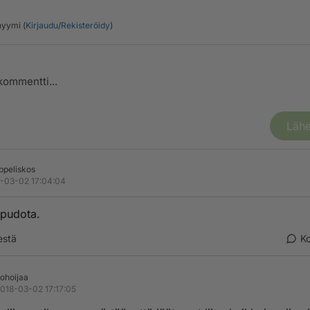
yymi (
Kirjaudu
/
Rekisteröidy
)
Lähe
peliskos
-03-02 17:04:04
pudota.
estä
K
ohoijaa
018-03-02 17:17:05