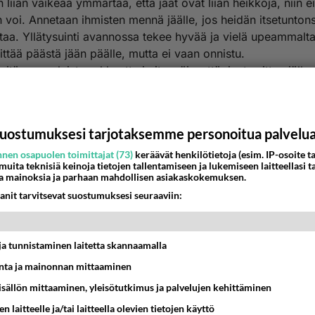
 liian vaikeaa ymmärtää, että jäät ovat liian heikkoja, niin ei 
 voi. Annetaan ihmisten mennä jäälle, jos heidän itsetuntons
taa. Yllätysuinti avannossa tekee hyvää ja vielä upeammalta
ittää päästä jään päälle, mutta ei vaan onnistu.
sitä suomalaista rohkeutta ja itsepäisyyttä, josta sitten jälk
ään kaikkia muita!
nestä
K
uostumuksesi tarjotaksemme personoitua palvelu
nen osapuolen toimittajat (73)
keräävät henkilötietoja (esim. IP-osoite ta
Kommentoi aloitusta...
 muita teknisiä keinoja tietojen tallentamiseen ja lukemiseen laitteellasi t
a mainoksia ja parhaan mahdollisen asiakaskokemuksen.
anit tarvitsevat suostumuksesi seuraaviin:
Ketjusta on poistettu
0
sääntöjenvastaista viestiä.
t ja tunnistaminen laitetta skannaamalla
Takaisin ylös
ta ja mainonnan mittaaminen
MMAT KESKUSTELUT
sisällön mittaaminen, yleisötutkimus ja palvelujen kehittäminen
n laitteelle ja/tai laitteella olevien tietojen käyttö
IKKO
KUUKAUSI