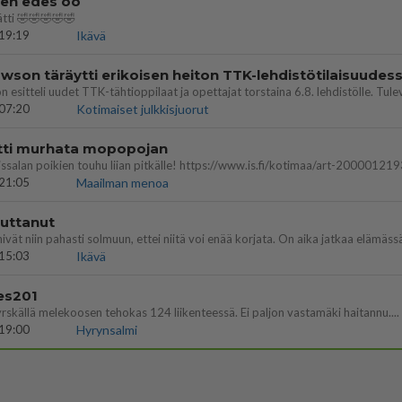
nen edes oo
tti 🤣🤣🤣🤣🤣
19:19
Ikävä
07:20
Kotimaiset julkkisjuorut
ritti murhata mopopojan
21:05
Maailman menoa
vuttanut
15:03
Ikävä
es201
yrskällä melekoosen tehokas 124 liikenteessä. Ei paljon vastamäki haitannu....
19:00
Hyrynsalmi