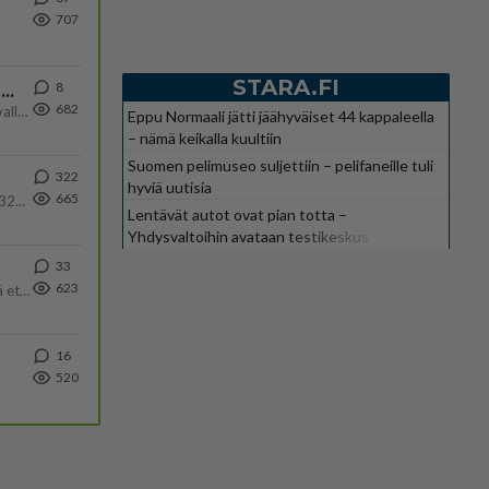
707
STARA.FI
8
Ernest Lawson täräytti erikoisen heiton TTK-lehdistötilaisuudessa: " Onko tässä tarkoituksena...?"
682
Ernest Lawson esitteli uudet TTK-tähtioppilaat ja opettajat torstaina 6.8. lehdistölle. Tulevalla kaudella on yksi hausk
Eppu Normaali jätti jäähyväiset 44 kappaleella
– nämä keikalla kuultiin
Suomen pelimuseo suljettiin – pelifaneille tuli
322
hyviä uutisia
665
Nyt menee kissalan poikien touhu liian pitkälle! https://www.is.fi/kotimaa/art-2000012193221.html Karu video mopomiiti
Lentävät autot ovat pian totta –
Yhdysvaltoihin avataan testikeskus
33
623
Välimme menivät niin pahasti solmuun, ettei niitä voi enää korjata. On aika jatkaa elämässä eteenpäin. Toivon sulle kaik
16
520