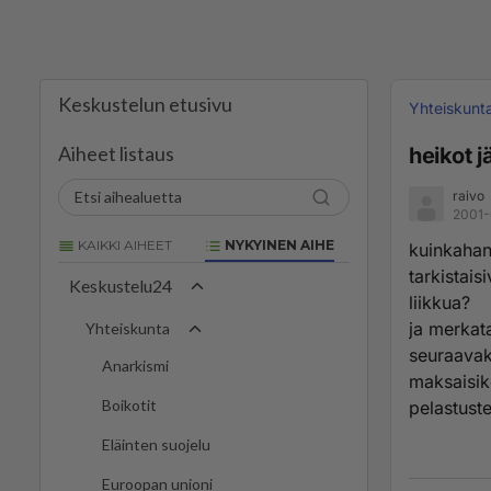
Keskustelun etusivu
Yhteiskunt
Aiheet listaus
heikot j
raivo
2001-
KAIKKI AIHEET
NYKYINEN AIHE
kuinkahan
tarkistais
Keskustelu24
liikkua?
ja merkata
Yhteiskunta
seuraavaks
Anarkismi
maksaisik
Boikotit
pelastust
Eläinten suojelu
Euroopan unioni