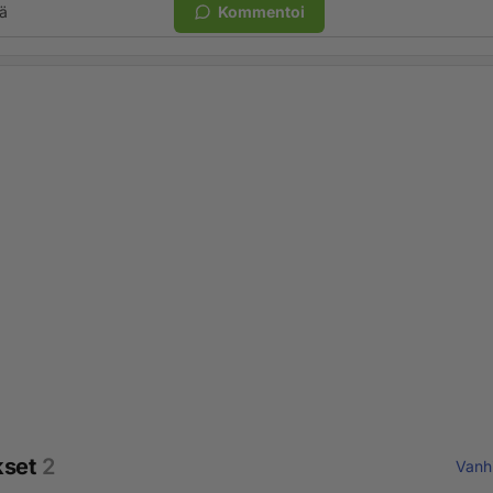
ä
Kommentoi
kset
2
Vanh