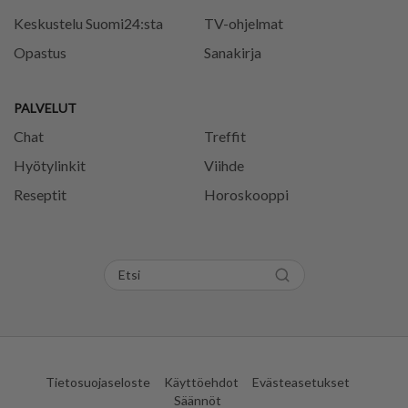
Keskustelu Suomi24:sta
TV-ohjelmat
Opastus
Sanakirja
PALVELUT
Chat
Treffit
Hyötylinkit
Viihde
Reseptit
Horoskooppi
Tietosuojaseloste
Käyttöehdot
Evästeasetukset
Säännöt