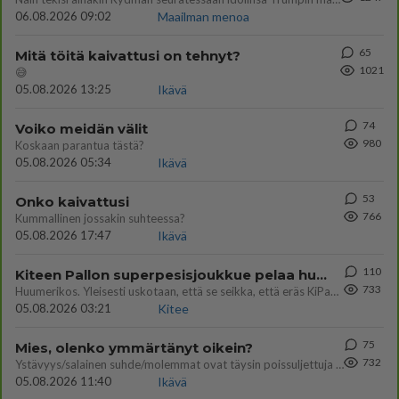
06.08.2026 09:02
Maailman menoa
65
Mitä töitä kaivattusi on tehnyt?
1021
😅
05.08.2026 13:25
Ikävä
74
Voiko meidän välit
980
Koskaan parantua tästä?
05.08.2026 05:34
Ikävä
53
Onko kaivattusi
766
Kummallinen jossakin suhteessa?
05.08.2026 17:47
Ikävä
110
Kiteen Pallon superpesisjoukkue pelaa huumeiden vaikutuksen alaisena
733
Huumerikos. Yleisesti uskotaan, että se seikka, että eräs KiPan pelaaja kärähtää huumeista, on vain jäävuoren huippu. M
05.08.2026 03:21
Kitee
75
Mies, olenko ymmärtänyt oikein?
732
Ystävyys/salainen suhde/molemmat ovat täysin poissuljettuja asioita? Nainen
05.08.2026 11:40
Ikävä