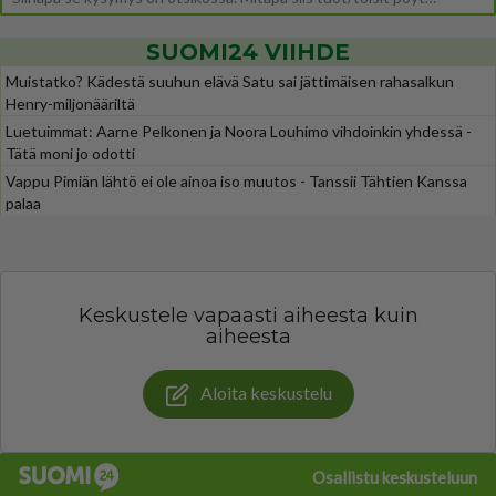
SUOMI24 VIIHDE
Muistatko? Kädestä suuhun elävä Satu sai jättimäisen rahasalkun
Henry-miljonääriltä
Luetuimmat: Aarne Pelkonen ja Noora Louhimo vihdoinkin yhdessä -
Tätä moni jo odotti
Vappu Pimiän lähtö ei ole ainoa iso muutos - Tanssii Tähtien Kanssa
palaa
Keskustele vapaasti aiheesta kuin
aiheesta
Aloita keskustelu
Osallistu keskusteluun