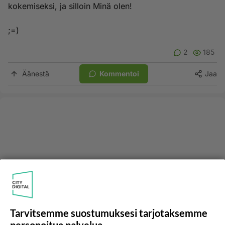
kokemiseksi, ja silloin Minä olen!
;=)
2
185
Äänestä
Kommentoi
Jaa
Tarvitsemme suostumuksesi tarjotaksemme