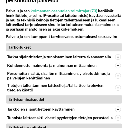
personoitua palvelua
Palvelu ja sen
kolmannen osapuolen toimittajat (73)
keräävät
henkilötietoja (esim. IP-osoite tai laitetunniste) käyttäen evästeitä
ja muita teknisiä keinoja tietojen tallentamiseen ja lukemiseen
laitteellasi tarjotakseen sinulle tarkoituksenmukaisia mainoksia
ja parhaan mahdollisen asiakaskokemuksen.
Vastaukset
2
Palvelu ja sen kumppanit tarvitsevat suostumuksesi seuraaviin:
Vanhimmat
Tarkoitukset
Anonyymi (
Kirjaudu
/
Rekisteröidy
)
Tarkat sijaintitiedot ja tunnistaminen laitetta skannaamalla
Kohdennettu mainonta ja mainonnan mittaaminen
5000
Personoitu sisältö, sisällön mittaaminen, yleisötutkimus ja
palvelujen kehittäminen
Tietojen tallentaminen laitteelle ja/tai laitteella olevien
tietojen käyttö
Lähetä
Erityisominaisuudet
Tarkkojen sijaintitietojen käyttäminen
Mittarimato
Tunnista laitteet aktiivisesti pyydettyjen tietojen perusteella
2001-01-10 13:15:00
Erityiset tarkoitukset