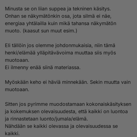
Minusta se on liian suppea ja tekninen käsitys.
Onhan se näkymätönkin osa, jota silmä ei näe,
energiaa yhtälailla kuin mikä tahansa näkymätön
muoto. (kaasut sun muut esim.)
Eli tällöin jos olemme johdonmukaisia, niin tämä
henki/elämää ylläpitävävoima muuttaa siis myös
muotoaan.
Ei ilmenny enää siinä materiassa.
Myöskään keho ei häviä minnekään. Sekin muutta vain
muotoaan.
Sitten jos pyrimme muodostamaan kokonaiskäsityksen
ja kokemuksen olevaisuudesta, että kaikki on luontoa
ja rinnastetaan luonto/jumala/elämä.
Nähdään se kaikki olevassa ja olevaisuudessa se
kaikki.