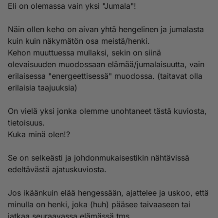
Eli on olemassa vain yksi "Jumala"!
Näin ollen keho on aivan yhtä hengelinen ja jumalasta
kuin kuin näkymätön osa meistä/henki.
Kehon muuttuessa mullaksi, sekin on siinä
olevaisuuden muodossaan elämää/jumalaisuutta, vain
erilaisessa "energeettisessä" muodossa. (taitavat olla
erilaisia taajuuksia)
On vielä yksi jonka olemme unohtaneet tästä kuviosta,
tietoisuus.
Kuka minä olen!?
Se on selkeästi ja johdonmukaisestikin nähtävissä
edeltävästä ajatuskuviosta.
Jos ikäänkuin elää hengessään, ajattelee ja uskoo, että
minulla on henki, joka (huh) pääsee taivaaseen tai
jatkaa seuraavassa elämässä tms.