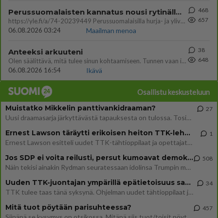
468
Perussuomalaisten kannatus nousi rytinällä Ylen tänään julkaisemassa tuoreimmassa gallup-kyselyssä.
657
https://yle.fi/a/74-20239449 Perussuomalaisilla hurja- ja ylivoimaisesti suurin nousu tässä uudessa Ylen gallupissa. Kyl
06.08.2026 03:24
Maailman menoa
38
Anteeksi arkuuteni
648
Olen säälittävä, mitä tulee sinun kohtaamiseen. Tunnen vaan itseni todella epävarmaksi sun kanssa. Jos minun olisi pitän
06.08.2026 16:54
Ikävä
Osallistu keskusteluun
Muistatko Mikkelin panttivankidraaman?
27
Uusi draamasarja järkyttävästä tapauksesta on tulossa. Tositapahtumiin perustuva sarja ammentaa vuoden 1986 Mikkelin pan
Ernest Lawson täräytti erikoisen heiton TTK-lehdistötilaisuudessa: " Onko tässä tarkoituksena...?"
1
Ernest Lawson esitteli uudet TTK-tähtioppilaat ja opettajat torstaina 6.8. lehdistölle. Tulevalla kaudella on yksi hausk
Jos SDP ei voita reilusti, persut kumoavat demokratian Suomesta
508
Näin tekisi ainakin Rydman seuratessaan idolinsa Trumpin mallia https://www.is.fi/politiikka/art-2000012187244.html
Uuden TTK-juontajan ympärillä epätietoisuus sakenee - Nyt MTV hämmentää soppaa
34
TTK tulee taas tänä syksynä. Ohjelman uudet tähtioppilaat julkistetaan torstaina 6. elokuuta klo 14 alkavassa lehdistö
Mitä tuot pöytään parisuhteessa?
457
Siinäpä se kysymys on otsikossa. Mitäpä siis tuot/toisit pöytään parisuhteessa? Oletko mies vai nainen? Koetko sen mitä