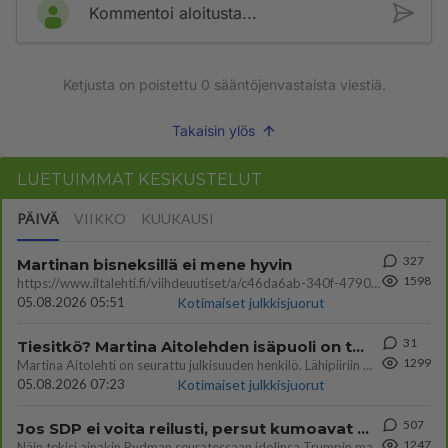
Kommentoi aloitusta...
Ketjusta on poistettu
0
sääntöjenvastaista viestiä.
Takaisin ylös
LUETUIMMAT KESKUSTELUT
PÄIVÄ
VIIKKO
KUUKAUSI
327
Martinan bisneksillä ei mene hyvin
1598
https://www.iltalehti.fi/viihdeuutiset/a/c46da6ab-340f-4790-aaa7-0865eed2336 Yrityksen konkurssihakemus on tullut kärä
05.08.2026 05:51
Kotimaiset julkkisjuorut
31
Tiesitkö? Martina Aitolehden isäpuoli on tämä suosittu laulaja
1299
Martina Aitolehti on seurattu julkisuuden henkilö. Lähipiiriin mahtuu muitakin tunnettuja henkilöitä. Tiesitkö, että Ma
05.08.2026 07:23
Kotimaiset julkkisjuorut
507
Jos SDP ei voita reilusti, persut kumoavat demokratian Suomesta
1247
Näin tekisi ainakin Rydman seuratessaan idolinsa Trumpin mallia https://www.is.fi/politiikka/art-2000012187244.html