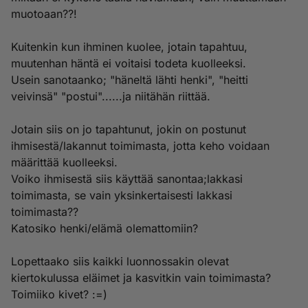
muotoaan??!
Kuitenkin kun ihminen kuolee, jotain tapahtuu,
muutenhan häntä ei voitaisi todeta kuolleeksi.
Usein sanotaanko; "häneltä lähti henki", "heitti
veivinsä" "postui"......ja niitähän riittää.
Jotain siis on jo tapahtunut, jokin on postunut
ihmisestä/lakannut toimimasta, jotta keho voidaan
määrittää kuolleeksi.
Voiko ihmisestä siis käyttää sanontaa;lakkasi
toimimasta, se vain yksinkertaisesti lakkasi
toimimasta??
Katosiko henki/elämä olemattomiin?
Lopettaako siis kaikki luonnossakin olevat
kiertokulussa eläimet ja kasvitkin vain toimimasta?
Toimiiko kivet? :=)