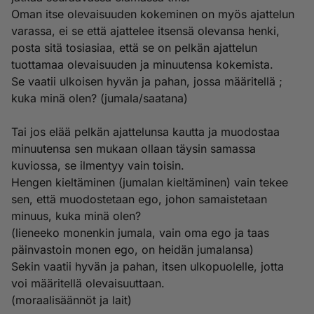
Oman itse olevaisuuden kokeminen on myös ajattelun
varassa, ei se että ajattelee itsensä olevansa henki,
posta sitä tosiasiaa, että se on pelkän ajattelun
tuottamaa olevaisuuden ja minuutensa kokemista.
Se vaatii ulkoisen hyvän ja pahan, jossa määritellä ;
kuka minä olen? (jumala/saatana)
Tai jos elää pelkän ajattelunsa kautta ja muodostaa
minuutensa sen mukaan ollaan täysin samassa
kuviossa, se ilmentyy vain toisin.
Hengen kieltäminen (jumalan kieltäminen) vain tekee
sen, että muodostetaan ego, johon samaistetaan
minuus, kuka minä olen?
(lieneeko monenkin jumala, vain oma ego ja taas
päinvastoin monen ego, on heidän jumalansa)
Sekin vaatii hyvän ja pahan, itsen ulkopuolelle, jotta
voi määritellä olevaisuuttaan.
(moraalisäännöt ja lait)