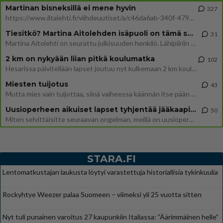
Martinan bisneksillä ei mene hyvin
327
https://www.iltalehti.fi/viihdeuutiset/a/c46da6ab-340f-4790-aaa7-0865eed2336 Yrityksen konkurssihakemus on tullut kärä
Tiesitkö? Martina Aitolehden isäpuoli on tämä suosittu laulaja
31
Martina Aitolehti on seurattu julkisuuden henkilö. Lähipiiriin mahtuu muitakin tunnettuja henkilöitä. Tiesitkö, että Ma
2 km on nykyään liian pitkä koulumatka
102
Hesarissa päivitellään lapset joutuu nyt kulkemaan 2 km kouluun jösses. Ruostefillarilla tuo matka menee vaikka miten äk
Miesten tuijotus
43
Mutta mies vain tuijottaa, siinä vaiheessa käännän itse pään pois. Mikä juttu? Yleensä jos joku tuijottaa tai katsoo, hä
Uusioperheen aikuiset lapset tyhjentää jääkaapin käydessään
50
Miten selvittäisitte seuraavan ongelman, meillä on uusioperhe, minulla teini-ikäiset lapset ja puolisolla aikuiset, jotk
STARA.FI
Lentomatkustajan laukusta löytyi varastettuja historiallisia tykinkuulia
Rockyhtye Weezer palaa Suomeen – viimeksi yli 25 vuotta sitten
Nyt tuli punainen varoitus 27 kaupunkiin Italiassa: ”Äärimmäinen helle”