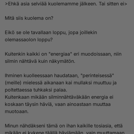
>Ehkä asia selviää kuolemamme jälkeen. Tai sitten ei>
Mitä siis kuolema on?
Eikö se ole tavallaan loppu, jopa joillekin
olemassaolon loppu?
Kuitenkin kaikki on "energiaa" eri muodoissaan, niin
silmin nähtävä kuin näkymätön.
Ihminen kuolleessaan haudataan, "perinteisessä"
(meille) mielessä aikanaan kai mullaksi muuttuu ja
poltettaessa tuhkaksi palaa.
Kuitenkaan mikään silminnähtäväkään energia ei
koskaan täysin häviä, vaan ainoastaan muuttaa
muotoaan.
Minun nähdäkseni tämä on ihan kaikille tosiasia, että
mikään ei kykene täällä häviämään, vain muuttamaan