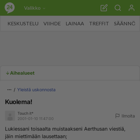
Valikko
KESKUSTELU
VIIHDE
LAINAA
TREFFIT
SÄÄNNÖT
Aihealueet
Yleistä uskonnosta
Kuolema!
Touch it*
Ilmoita
2001-01-10 11:47:00
Lukiessani toisaalta muistaakseni Aerthusan viestiä,
jäin miettimään lausettaan;