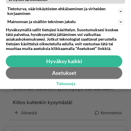
Kyllästyttää tämän saman aiheen jauhaminen, kun
Tietoturva, väärinkäytösten ehkäiseminen ja virheiden
ei siitä tule hullua hurskaamaksi.
korjaaminen
Mainonnan ja sisällön tekninen jakelu
Olet lukenut ilmeisesti pääsi niin pyörälle, että
Hyväksymällä sallit tietojesi käsittelyn. Suostumuksesi koskee
korvissa jo suhisee ja päästelet paineita täällä
tätä palvelua, hyväksymättä jättäminen voi vaikuttaa
pihalle?!
asiakaskokemukseesi. Jotkut teknologiat saattavat perustella
tietojen käsittelyä oikeutetulla edulla, voit vastustaa tätä tai
muuttaa muita asetuksia klikkaamalla "Asetukset" linkkiä.
Äänestä
Kommentoi
Hyväksy kaikki
Touch it*
2001-01-11 14:40:00
Asetukset
onhan sitä luettuakin tullut,
Tietosuoja
enemmän kuitenkin syvennyttyä itse elämään!
Kiitos kuitenkin kysymästä!
Äänestä
Kommentoi