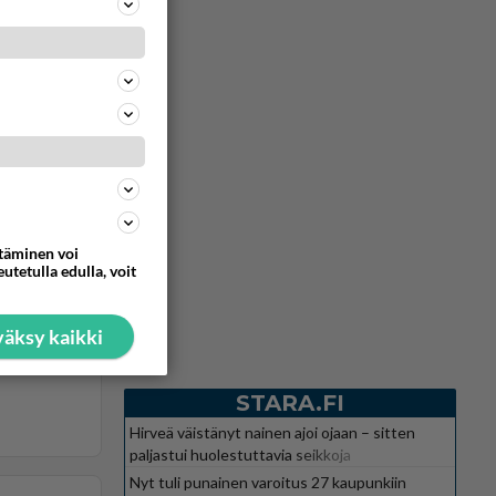
ttäminen voi
utetulla edulla, voit
äksy kaikki
STARA.FI
Hirveä väistänyt nainen ajoi ojaan – sitten
paljastui huolestuttavia seikkoja
Nyt tuli punainen varoitus 27 kaupunkiin