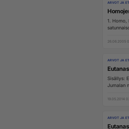
ARVOT JA ET
Homoje
1. Homo, bi- 
satunnais
26.06.2005 0
ARVOT JA ET
Eutanasi
Sisällys:
Jumalan m
19.05.2014 0
ARVOT JA ET
Eutanas