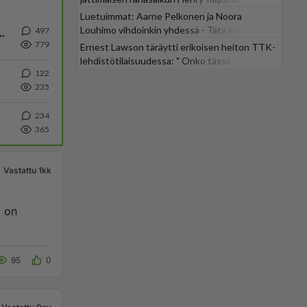
Luetuimmat: Aarne Pelkonen ja Noora
Louhimo vihdoinkin yhdessä - Tätä moni jo
497
ä Ylen tänään julkaisemassa tuoreimmassa gallup-kyselyssä.
odotti
779
Ernest Lawson täräytti erikoisen heiton TTK-
lehdistötilaisuudessa: " Onko tässä
122
tarkoituksena...?"
235
234
365
Vastattu 1kk
, on
95
0