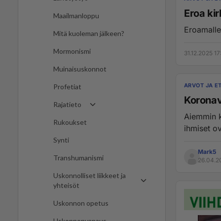
Eroa kir
Maailmanloppu
Eroamalle
Mitä kuoleman jälkeen?
Mormonismi
31.12.2025 17
Muinaisuskonnot
ARVOT JA ET
Profetiat
Koronav
Rajatieto
Aiemmin k
Rukoukset
ihmiset o
Synti
Mark5
Transhumanismi
26.04.2
Uskonnolliset liikkeet ja
yhteisöt
Uskonnon opetus
Uskonnonvapaus