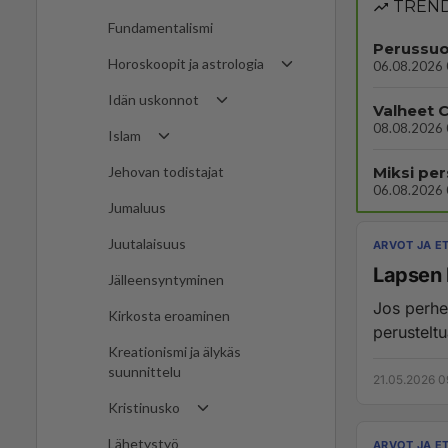
TREND
Fundamentalismi
Horoskoopit ja astrologia
06.08.2026 
Idän uskonnot
Valheet C
08.08.2026 
Islam
Miksi pe
Jehovan todistajat
06.08.2026 
Jumaluus
Juutalaisuus
ARVOT JA ET
Lapsen 
Jälleensyntyminen
Jos perhe
Kirkosta eroaminen
perusteltu
Kreationismi ja älykäs
suunnittelu
21.05.2026 0
Kristinusko
Lähetystyö
ARVOT JA ET