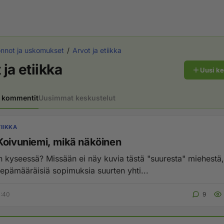
nnot ja uskomukset
Arvot ja etiikka
 ja etiikka
Uusi k
 kommentit
Uusimmat keskustelut
IIKKA
Koivuniemi, mikä näköinen
kyseessä? Missään ei näy kuvia tästä "suuresta" miehestä,
 epämääräisiä sopimuksia suurten yhti...
4:40
9