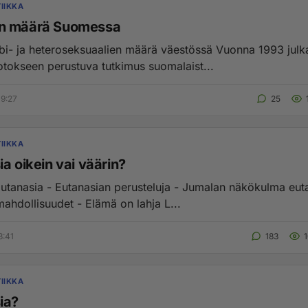
IIKKA
n määrä Suomessa
ja heteroseksuaalien määrä väestössä Vuonna 1993 julkaistu
otokseen perustuva tutkimus suomalaist...
9:27
25
IIKKA
a oikein vai väärin?
 Eutanasia - Eutanasian perusteluja - Jumalan näkökulma eut
ahdollisuudet - Elämä on lahja L...
3:41
183
IIKKA
ia?