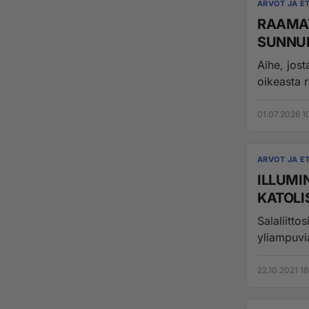
ARVOT JA ET
RAAMAT
SUNNU
Aihe, jost
oikeasta r
01.07.2026 1
ARVOT JA ET
ILLUMI
Salaliitto
yliampuvia
22.10.2021 18