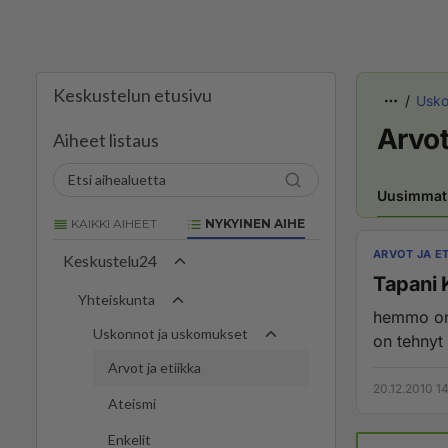
Keskustelun etusivu
Usko
Arvot
Aiheet listaus
Uusimmat
KAIKKI AIHEET
NYKYINEN AIHE
ARVOT JA ET
Keskustelu24
Tapani 
Yhteiskunta
hemmo on 
Uskonnot ja uskomukset
on tehnyt
Arvot ja etiikka
20.12.2010 1
Ateismi
Enkelit