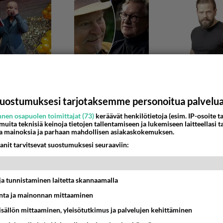
uostumuksesi tarjotaksemme personoitua palvelu
nen osapuolen toimittajat (73)
keräävät henkilötietoja (esim. IP-osoite ta
IIKKA
 muita teknisiä keinoja tietojen tallentamiseen ja lukemiseen laitteellasi t
a mainoksia ja parhaan mahdollisen asiakaskokemuksen.
ia - miksi eläimelle sallitaan armokuolema, mutt
anit tarvitsevat suostumuksesi seuraaviin:
e ei?
ään ihmetellyt yhtä asiaa Suomessa. Kun koira kärsii
tomasta sairaudesta ja kovista kivuista, eläinlä...
t ja tunnistaminen laitetta skannaamalla
ta ja mainonnan mittaaminen
99
1
26 06:31
sisällön mittaaminen, yleisötutkimus ja palvelujen kehittäminen