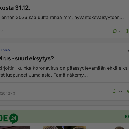
kosta 31.12.
 ennen 2026 saa uutta rahaa mm. hyväntekeväisyyteen...
:21
7
IIKKA
irus -suuri eksytys?
irjoitin, kuinka koronavirus on päässyt levämään ehkä siksi,
vat luopuneet Jumalasta. Tämä näkemy...
27
020 12:43