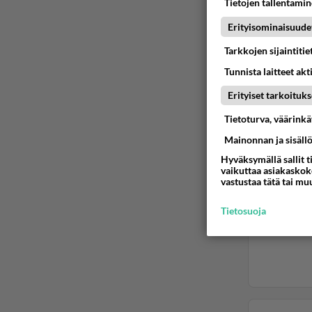
Tietojen tallentamine
Erityisominaisuude
Tarkkojen sijaintiti
Tunnista laitteet akt
Erityiset tarkoituks
Tietoturva, väärink
Mainonnan ja sisäll
Hyväksymällä sallit t
vaikuttaa asiakaskoke
vastustaa tätä tai mu
Tietosuoja