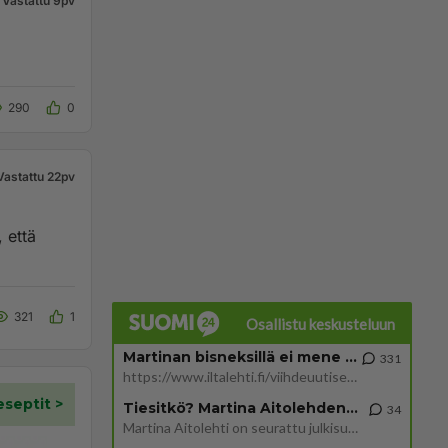
Vastattu 9pv
290
0
Vastattu 22pv
 että
321
1
Osallistu keskusteluun
Martinan bisneksillä ei mene hyvin
331
https://www.iltalehti.fi/viihdeuutiset/a/c46da6ab-340f-4790-aaa7-0865eed2336 Yrityksen konkurssihakemus on tullut kärä
Tiesitkö? Martina Aitolehden isäpuoli on tämä suosittu laulaja
34
Martina Aitolehti on seurattu julkisuuden henkilö. Lähipiiriin mahtuu muitakin tunnettuja henkilöitä. Tiesitkö, että Ma