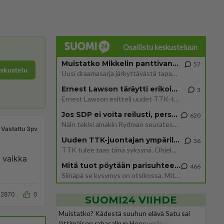
Osallistu keskusteluun
Muistatko Mikkelin panttivankidraaman?
57
eskustelu
Uusi draamasarja järkyttävästä tapauksesta on tulossa. Tositapahtumiin perustuva sarja ammentaa vuoden 1986 Mikkelin pan
Ernest Lawson täräytti erikoisen heiton TTK-lehdistötilaisuudessa: " Onko tässä tarkoituksena...?"
3
Ernest Lawson esitteli uudet TTK-tähtioppilaat ja opettajat torstaina 6.8. lehdistölle. Tulevalla kaudella on yksi hausk
Jos SDP ei voita reilusti, persut kumoavat demokratian Suomesta
620
Näin tekisi ainakin Rydman seuratessaan idolinsa Trumpin mallia https://www.is.fi/politiikka/art-2000012187244.html
Vastattu 3pv
Uuden TTK-juontajan ympärillä epätietoisuus sakenee - Nyt MTV hämmentää soppaa
36
TTK tulee taas tänä syksynä. Ohjelman uudet tähtioppilaat julkistetaan torstaina 6. elokuuta klo 14 alkavassa lehdistö
 vaikka
Mitä tuot pöytään parisuhteessa?
466
Siinäpä se kysymys on otsikossa. Mitäpä siis tuot/toisit pöytään parisuhteessa? Oletko mies vai nainen? Koetko sen mitä
2870
0
SUOMI24 VIIHDE
Muistatko? Kädestä suuhun elävä Satu sai
jättimäisen rahasalkun Henry-miljonääriltä