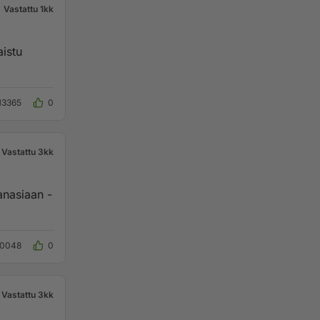
Vastattu 1kk
13365
0
Vastattu 3kk
anasiaan -
10048
0
Vastattu 3kk