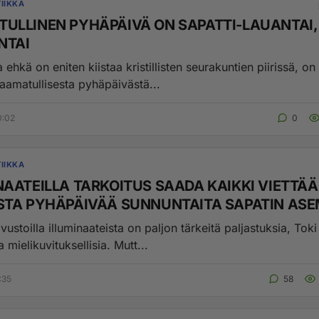
IIKKA
ULLINEN PYHÄPÄIVÄ ON SAPATTI-LAUANTAI, 
NTAI
a ehkä on eniten kiistaa kristillisten seurakuntien piirissä, 
aamatullisesta pyhäpäivästä...
0:02
0
IIKKA
NAATEILLA TARKOITUS SAADA KAIKKI VIETTÄ
KATOLISTA PYHÄPÄIVÄÄ SUNNUNTAITA 
sivustoilla illuminaateista on paljon tärkeitä paljastuksia, Tok
 mielikuvituksellisia. Mutt...
:35
58