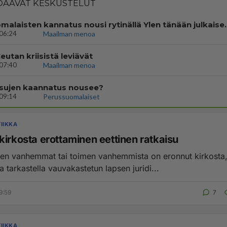
AAVAT KESKUSTELUT
Perussuomalaisten kannatus nousi rytinäll
06:24
Maailman menoa
eutan kriisistä leviävät
07:40
Maailman menoa
rsujen kaannatus nousee?
09:14
Perussuomalaiset
IIKKA
kirkosta erottaminen eettinen ratkaisu
en vanhemmat tai toimen vanhemmista on eronnut kirkosta
a tarkastella vauvakastetun lapsen juridi...
9:59
7
IIKKA