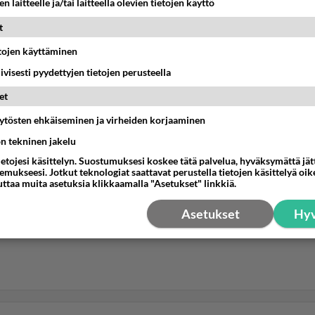
n laitteelle ja/tai laitteella olevien tietojen käyttö
t
etojen käyttäminen
iivisesti pyydettyjen tietojen perusteella
et
äytösten ehkäiseminen ja virheiden korjaaminen
ön tekninen jakelu
ietojesi käsittelyn. Suostumuksesi koskee tätä palvelua, hyväksymättä jä
mukseesi. Jotkut teknologiat saattavat perustella tietojen käsittelyä oike
uttaa muita asetuksia klikkaamalla "Asetukset" linkkiä.
Asetukset
Hyv