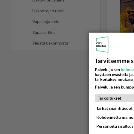
Uskontojen uhrit
Vapaa-ajattelu
Vapaakirkko
Yleistä uskonnosta
Tarvitsemme s
Palvelu ja sen
kolman
ARVOT JA ET
käyttäen evästeitä ja
tarkoituksenmukaisi
Eutanas
Palvelu ja sen kumpp
ihmisell
Tarkoitukset
Olen pitk
parantumat
Tarkat sijaintitiedo
Kohdennettu mainon
Kari_L
11.03.20
Personoitu sisältö, 