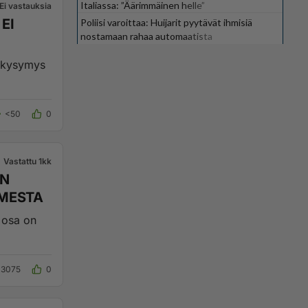
Italiassa: ”Äärimmäinen helle”
Ei vastauksia
EI
Poliisi varoittaa: Huijarit pyytävät ihmisiä
nostamaan rahaa automaatista
on kysymys
<50
0
Vastattu 1kk
ÄN
SAPATIN ASEMESTA
i osa on
3075
0