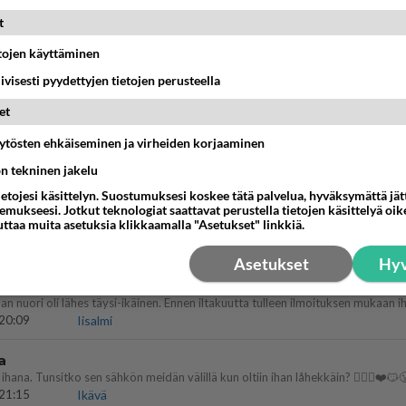
t
09:02
Maailman menoa
etojen käyttäminen
 arkuuteni
iivisesti pyydettyjen tietojen perusteella
16:54
Ikävä
et
Perussuomalaisten kannatus nousi rytinäll
äytösten ehkäiseminen ja virheiden korjaaminen
ön tekninen jakelu
03:24
Maailman menoa
ietojesi käsittelyn. Suostumuksesi koskee tätä palvelua, hyväksymättä jä
mukseesi. Jotkut teknologiat saattavat perustella tietojen käsittelyä oike
llut
uttaa muita asetuksia klikkaamalla "Asetukset" linkkiä.
illämme?
14:44
Ikävä
Asetukset
Hyv
ein täysi-ikäinen hukkui?
20:09
Iisalmi
a
ihana. Tunsitko sen sähkön meidän välillä kun oltiin ihan låhekkäin? 👩‍❤️‍👩❤️😼
21:15
Ikävä