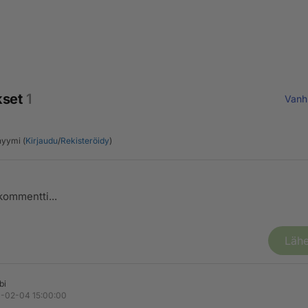
kset
1
Vanh
yymi (
Kirjaudu
/
Rekisteröidy
)
Lähe
bi
-02-04 15:00:00