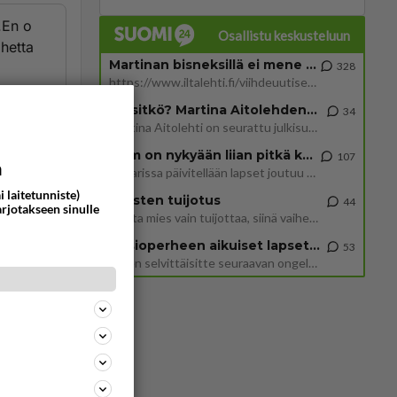
.En o
Osallistu keskusteluun
ihetta
Martinan bisneksillä ei mene hyvin
328
https://www.iltalehti.fi/viihdeuutiset/a/c46da6ab-340f-4790-aaa7-0865eed2336 Yrityksen konkurssihakemus on tullut kärä
ommentoi
Tiesitkö? Martina Aitolehden isäpuoli on tämä suosittu laulaja
34
Martina Aitolehti on seurattu julkisuuden henkilö. Lähipiiriin mahtuu muitakin tunnettuja henkilöitä. Tiesitkö, että Ma
2 km on nykyään liian pitkä koulumatka
107
a
Hesarissa päivitellään lapset joutuu nyt kulkemaan 2 km kouluun jösses. Ruostefillarilla tuo matka menee vaikka miten äk
i laitetunniste)
Miesten tuijotus
44
arjotakseen sinulle
Mutta mies vain tuijottaa, siinä vaiheessa käännän itse pään pois. Mikä juttu? Yleensä jos joku tuijottaa tai katsoo, hä
Uusioperheen aikuiset lapset tyhjentää jääkaapin käydessään
53
Miten selvittäisitte seuraavan ongelman, meillä on uusioperhe, minulla teini-ikäiset lapset ja puolisolla aikuiset, jotk
581
ta