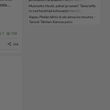
esta...
Muistatko Hyvät, pahat ja rumat? Tämä leffa
tv:ssä herättää kohusarjan henkiin
Vappu Pimiän lähtö ei ole ainoa iso muutos -
Tanssii Tähtien Kanssa palaa
1
136
Jaa