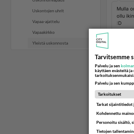
Mulla o
Uskontojen uhrit
ollu iki
Vapaa-ajattelu
:D
Vapaakirkko
Ään
Yleistä uskonnosta
Tarvitsemme s
Palvelu ja sen
kolman
käyttäen evästeitä ja
tarkoituksenmukaisi
Palvelu ja sen kumpp
Tarkoitukset
Tarkat sijaintitiedo
LUETUI
Kohdennettu mainon
PÄIVÄ
VI
Personoitu sisältö, 
Jos SDP 
Tietojen tallentamine