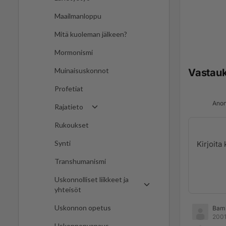
Maailmanloppu
Mitä kuoleman jälkeen?
Mormonismi
Muinaisuskonnot
Vastau
Profetiat
Anon
Rajatieto
Rukoukset
Synti
Transhumanismi
Uskonnolliset liikkeet ja
yhteisöt
Uskonnon opetus
Bam
2001
Uskonnonvapaus