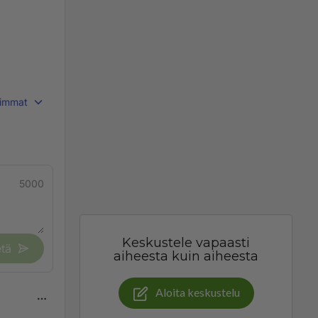
immat
5000
Keskustele vapaasti
tä
aiheesta kuin aiheesta
Aloita keskustelu