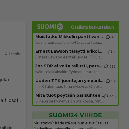
Osallistu keskusteluun
Muistatko Mikkelin panttivankidraaman?
45
Uusi draamasarja järkyttävästä tapauksesta on tulossa. Tositapahtumiin perustuva sarja ammentaa vuoden 1986 Mikkelin pan
Ernest Lawson täräytti erikoisen heiton TTK-lehdistötilaisuudessa: " Onko tässä tarkoituksena...?"
1
Ilmoita
Ernest Lawson esitteli uudet TTK-tähtioppilaat ja opettajat torstaina 6.8. lehdistölle. Tulevalla kaudella on yksi hausk
Jos SDP ei voita reilusti, persut kumoavat demokratian Suomesta
581
Näin tekisi ainakin Rydman seuratessaan idolinsa Trumpin mallia https://www.is.fi/politiikka/art-2000012187244.html
 joka
Uuden TTK-juontajan ympärillä epätietoisuus sakenee - Nyt MTV hämmentää soppaa
34
TTK tulee taas tänä syksynä. Ohjelman uudet tähtioppilaat julkistetaan torstaina 6. elokuuta klo 14 alkavassa lehdistö
Mitä tuot pöytään parisuhteessa?
458
a filosofi,
Siinäpä se kysymys on otsikossa. Mitäpä siis tuot/toisit pöytään parisuhteessa? Oletko mies vai nainen? Koetko sen mitä
SUOMI24 VIIHDE
Muistatko? Kädestä suuhun elävä Satu sai
alista,
jättimäisen rahasalkun Henry-miljonääriltä