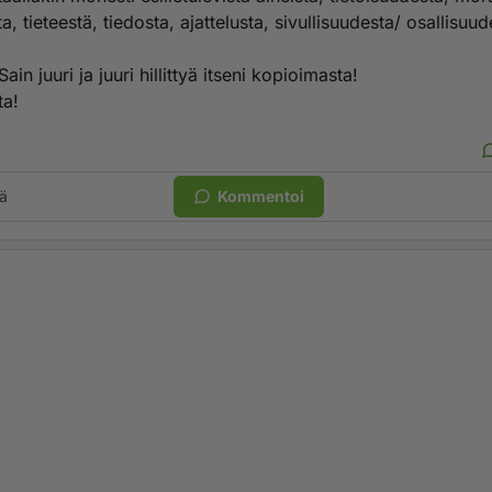
, tieteestä, tiedosta, ajattelusta, sivullisuudesta/ osallisuud
ain juuri ja juuri hillittyä itseni kopioimasta!
ta!
ä
Kommentoi