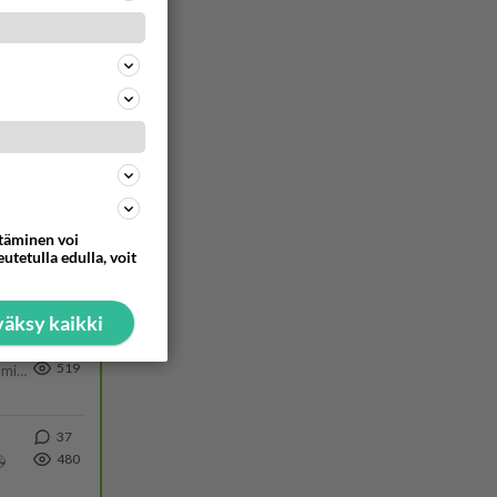
1392
Näin tekisi ainakin Rydman seuratessaan idolinsa Trumpin mallia https://www.is.fi/politiikka/art-2000012187244.html
42
753
Olen säälittävä, mitä tulee sinun kohtaamiseen. Tunnen vaan itseni todella epävarmaksi sun kanssa. Jos minun olisi pitän
470
ä Ylen tänään julkaisemassa tuoreimmassa gallup-kyselyssä.
680
https://yle.fi/a/74-20239449 Perussuomalaisilla hurja- ja ylivoimaisesti suurin nousu tässä uudessa Ylen gallupissa. Kyl
ttäminen voi
34
utetulla edulla, voit
519
äksy kaikki
5
519
Poliisin mukaan nuori oli lähes täysi-ikäinen. Ennen iltakuutta tulleen ilmoituksen mukaan ihminen oli joutunut mahdoll
37
480
