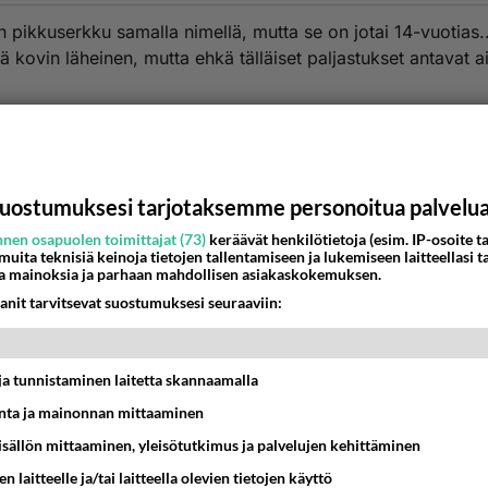
n pikkuserkku samalla nimellä, mutta se on jotai 14-vuotias.
nä kovin läheinen, mutta ehkä tälläiset paljastukset antavat a
estä
K
Kommentoi aloitusta...
uostumuksesi tarjotaksemme personoitua palvelu
nen osapuolen toimittajat (73)
keräävät henkilötietoja (esim. IP-osoite ta
 muita teknisiä keinoja tietojen tallentamiseen ja lukemiseen laitteellasi t
a mainoksia ja parhaan mahdollisen asiakaskokemuksen.
Ketjusta on poistettu
0
sääntöjenvastaista viestiä.
anit tarvitsevat suostumuksesi seuraaviin:
Takaisin ylös
t ja tunnistaminen laitetta skannaamalla
MMAT KESKUSTELUT
ta ja mainonnan mittaaminen
IKKO
KUUKAUSI
sisällön mittaaminen, yleisötutkimus ja palvelujen kehittäminen
ei voita reilusti, persut kumoavat demokratian Suomes
n laitteelle ja/tai laitteella olevien tietojen käyttö