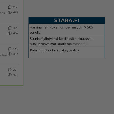
28
474
Yhtä paljon, kuin minä sinusta? Haaveissa ollaan kahdestaan, rauhassa ja lähennytään fyysisesti ja tutustutaan syvemmin
STARA.FI
Harvinainen Pokemon-peli myytiin 9 505
39
eurolla
467
Suuria räjähdyksiä Kittilässä elokuussa –
puolustusvoimat suorittaa massaräjäytyksiä
150
Kela muuttaa terapiakäytäntöä
435
Tulevat tänne palstalle haukkumaan miehiä ja naljailemaan miehelle, kehuvat olevansa heitä parempia. Itse asuvat MIEHE
22
422