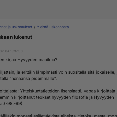
nnot ja uskomukset
Yleistä uskonnosta
kaan lukenut
02-04 13:37:00
en kirjaa Hyvyyden maailma?
iljattain, ja erittäin lämpimästi voin suositella sitä jokaiselle,
atella "nenäänsä pidemmälle".
oittajasta: Yhteiskuntatieteiden lisensiaatti, vapaa kirjoittaja j
iemmin kirjoittanut teokset hyvyyden filosofia ja Hyvyyden
ta.(-98,-99)
täälläkin monesti esilletulevista aiheista, tietoisuudesta, mora