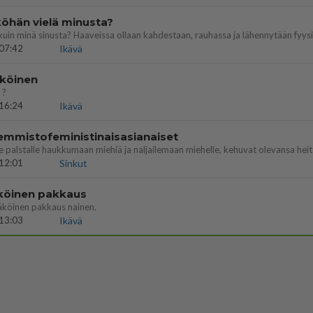
öhän vielä minusta?
07:42
Ikävä
köinen
 ?
16:24
Ikävä
emmistofeministinaisasianaiset
12:01
Sinkut
köinen pakkaus
äköinen pakkaus nainen.
13:03
Ikävä