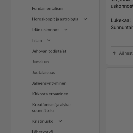
uskonnosta
Fundamentalismi
Horoskoopit ja astrologia
Lukekaa! S
Sunnuntai
Idän uskonnot
Islam
Jehovan todistajat
Äänest
Jumaluus
Juutalaisuus
Jälleensyntyminen
Kirkosta eroaminen
Kreationismi ja älykäs
suunnittelu
Kristinusko
Lähetystyö