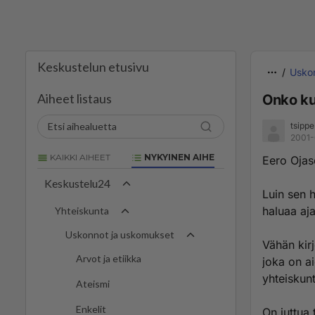
Keskustelun etusivu
Usko
Aiheet listaus
Onko ku
tsippe
2001-
KAIKKI AIHEET
NYKYINEN AIHE
Eero Ojas
Keskustelu24
Luin sen h
haluaa aj
Yhteiskunta
Uskonnot ja uskomukset
Vähän kirj
Arvot ja etiikka
joka on a
yhteiskun
Ateismi
Enkelit
On juttua 