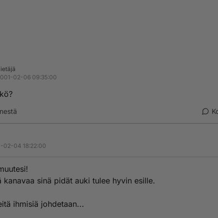
ietäjä
001-02-06 09:35:00
äkö?
nestä
K
-02-04 18:22:00
muutesi!
 kanavaa sinä pidät auki tulee hyvin esille.
itä ihmisiä johdetaan...