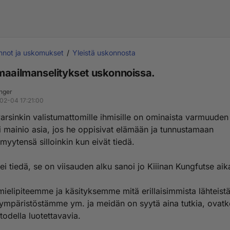
nnot ja uskomukset
Yleistä uskonnosta
maailmanselitykset uskonnoissa.
inger
02-04 17:21:00
varsinkin valistumattomille ihmisille on ominaista varmuuden
si mainio asia, jos he oppisivat elämään ja tunnustamaan
myytensä silloinkin kun eivät tiedä.
tei tiedä, se on viisauden alku sanoi jo Kiiinan Kungfutse ai
elipiteemme ja käsityksemme mitä erillaisimmista lähteistä
 ympäristöstämme ym. ja meidän on syytä aina tutkia, ovat
odella luotettavavia.