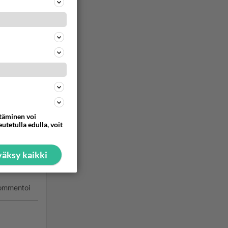
ommentoi
ttäminen voi
utetulla edulla, voit
äksy kaikki
tonta.
ommentoi