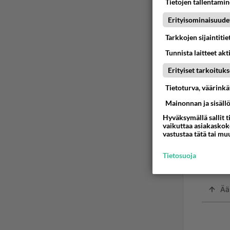
Tietojen tallentamine
Erityisominaisuude
sivu
2001
Tarkkojen sijaintiti
Tunnista laitteet akt
Tieto o
Erityiset tarkoituks
Ään
Tietoturva, väärink
Mainonnan ja sisäll
2
Hyväksymällä sallit t
vaikuttaa asiakaskoke
" Tiet
vastustaa tätä tai mu
Tietosuoja
-OK, m
Kumman
Ää