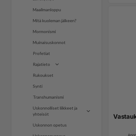
Maailmanloppu
Mitä kuoleman jälkeen?
Mormonismi
Muinaisuskonnot
Profetiat
Rajatieto
Rukoukset
Synti
Transhumanismi
Uskonnolliset liikkeet ja
yhteisöt
Vastau
Uskonnon opetus
Anon
Uskonnonvapaus