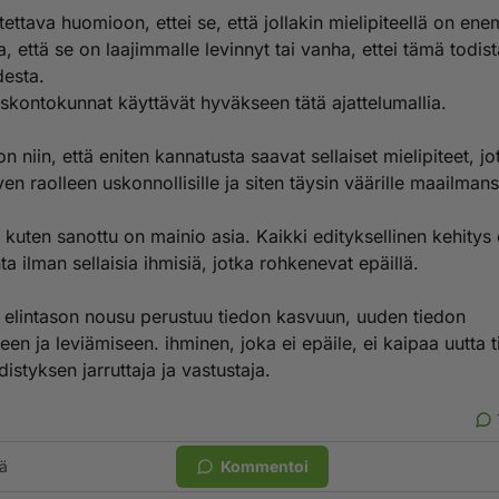
ettava huomioon, ettei se, että jollakin mielipiteellä on e
a, että se on laajimmalle levinnyt tai vanha, ettei tämä todis
desta.
uskontokunnat käyttävät hyväkseen tätä ajattelumallia.
 niin, että eniten kannatusta saavat sellaiset mielipiteet, jo
ven raolleen uskonnollisille ja siten täysin väärille maailmanse
 kuten sanottu on mainio asia. Kaikki edityksellinen kehitys
 ilman sellaisia ihmisiä, jotka rohkenevat epäillä.
ja elintason nousu perustuu tiedon kasvuun, uuden tiedon
en ja leviämiseen. ihminen, joka ei epäile, ei kaipaa uutta 
distyksen jarruttaja ja vastustaja.
ä
Kommentoi