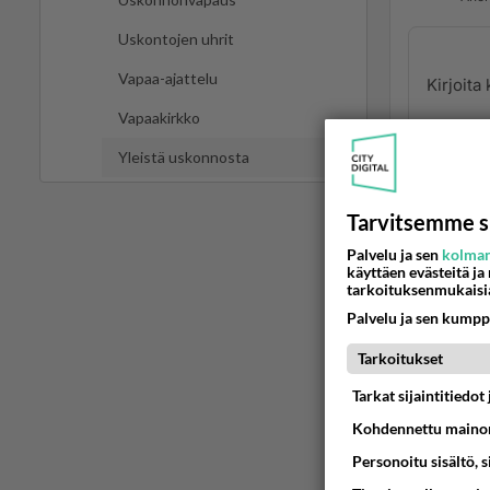
Uskontojen uhrit
Vapaa-ajattelu
Vapaakirkko
Yleistä uskonnosta
Tarvitsemme s
Hyvä 
2001
Palvelu ja sen
kolman
käyttäen evästeitä ja
tarkoituksenmukaisi
Koko jut
Palvelu ja sen kumpp
Ään
Tarkoitukset
G
Tarkat sijaintitiedo
2
Kohdennettu mainon
Eipä k
Personoitu sisältö, 
Ää