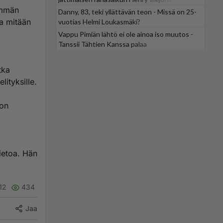
nemmän
Danny, 83, teki yllättävän teon - Missä on 25-
ta mitään
vuotias Helmi Loukasmäki?
Vappu Pimiän lähtö ei ole ainoa iso muutos -
Tanssii Tähtien Kanssa palaa
tka
lityksille.
 on
tietoa. Hän
12
434
Jaa