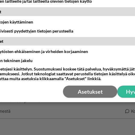
n laitteelle ja/tai laitteella olevien tietojen käyttö
t
staseuraaja
-02-04 18:14:00
etojen käyttäminen
iivisesti pyydettyjen tietojen perusteella
n vain ja ainoastaan hyvin perusteltu uskomus.
et
estä
K
äytösten ehkäiseminen ja virheiden korjaaminen
ön tekninen jakelu
Tuomas
001-02-05 12:36:00
ietojesi käsittelyn. Suostumuksesi koskee tätä palvelua, hyväksymättä jä
mukseesi. Jotkut teknologiat saattavat perustella tietojen käsittelyä oike
o on vain ja ainoastaan hyvin perusteltu uskomus"
uttaa muita asetuksia klikkaamalla "Asetukset" linkkiä.
Asetukset
Hyv
utta Raamatun meille antama "tieto" on täysin perustelema
 valitset ja miksi?
nestä
K