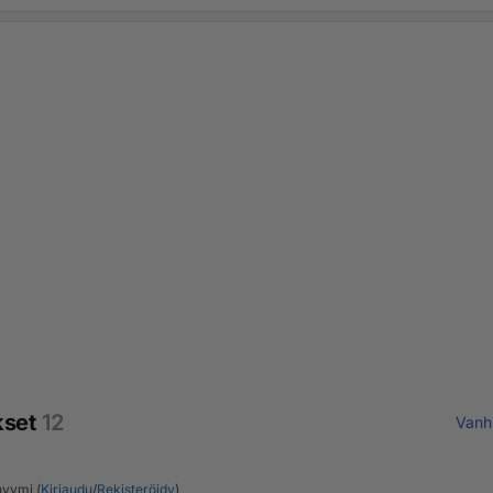
kset
12
Vanh
yymi (
Kirjaudu
/
Rekisteröidy
)