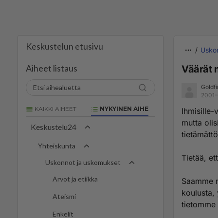
Keskustelun etusivu
Usko
Aiheet listaus
Väärät 
Goldf
2001-
KAIKKI AIHEET
NYKYINEN AIHE
Ihmisille-
mutta oli
Keskustelu24
tietämättö
Yhteiskunta
Tietää, et
Uskonnot ja uskomukset
Arvot ja etiikka
Saamme mi
koulusta,
Ateismi
tietomme t
Enkelit