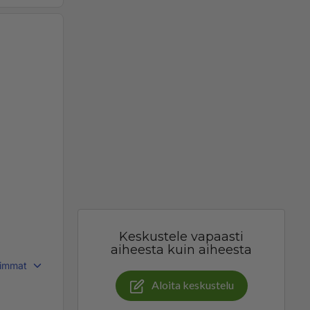
Keskustele vapaasti
aiheesta kuin aiheesta
immat
Aloita keskustelu