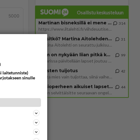
Osallistu keskusteluun
5000
Martinan bisneksillä ei mene hyvin
314
https://www.iltalehti.fi/viihdeuutiset/a/c46da6ab-340f-4790-aaa7-0865eed2336 Yrityksen konkurssihakemus on tullut kärä
Tiesitkö? Martina Aitolehden isäpuoli on tämä suosittu laulaja
31
tä
Martina Aitolehti on seurattu julkisuuden henkilö. Lähipiiriin mahtuu muitakin tunnettuja henkilöitä. Tiesitkö, että Ma
2 km on nykyään liian pitkä koulumatka
99
Hesarissa päivitellään lapset joutuu nyt kulkemaan 2 km kouluun jösses. Ruostefillarilla tuo matka menee vaikka miten äk
a
Miesten tuijotus
42
i laitetunniste)
Mutta mies vain tuijottaa, siinä vaiheessa käännän itse pään pois. Mikä juttu? Yleensä jos joku tuijottaa tai katsoo, hä
arjotakseen sinulle
Uusioperheen aikuiset lapset tyhjentää jääkaapin käydessään
44
Miten selvittäisitte seuraavan ongelman, meillä on uusioperhe, minulla teini-ikäiset lapset ja puolisolla aikuiset, jotk
ommentoi
ommentoi