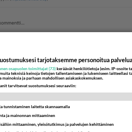
Lähe
uostumuksesi tarjotaksemme personoitua palvelu
kulta...
-02-04 17:25:00
nen osapuolen toimittajat (73)
keräävät henkilötietoja (esim. IP-osoite ta
 muita teknisiä keinoja tietojen tallentamiseen ja lukemiseen laitteellasi t
a mainoksia ja parhaan mahdollisen asiakaskokemuksen.
tusi on excellent. Kiitos
anit tarvitsevat suostumuksesi seuraaviin:
estä
K
oldfinger
t ja tunnistaminen laitetta skannaamalla
001-02-04 17:41:00
ta ja mainonnan mittaaminen
estä kultsu:)
sisällön mittaaminen, yleisötutkimus ja palvelujen kehittäminen
nestä
K