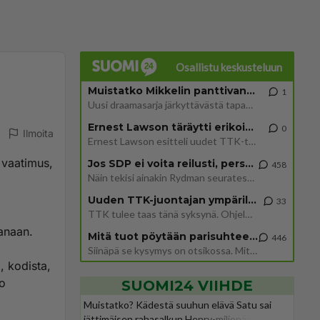
Osallistu keskusteluun
Muistatko Mikkelin panttivankidraaman?
1
Uusi draamasarja järkyttävästä tapauksesta on tulossa. Tositapahtumiin perustuva sarja ammentaa vuoden 1986 Mikkelin pan
Ernest Lawson täräytti erikoisen heiton TTK-lehdistötilaisuudessa: " Onko tässä tarkoituksena...?"
0
Ilmoita
Ernest Lawson esitteli uudet TTK-tähtioppilaat ja opettajat torstaina 6.8. lehdistölle. Tulevalla kaudella on yksi hausk
 vaatimus,
Jos SDP ei voita reilusti, persut kumoavat demokratian Suomesta
458
Näin tekisi ainakin Rydman seuratessaan idolinsa Trumpin mallia https://www.is.fi/politiikka/art-2000012187244.html
Uuden TTK-juontajan ympärillä epätietoisuus sakenee - Nyt MTV hämmentää soppaa
33
TTK tulee taas tänä syksynä. Ohjelman uudet tähtioppilaat julkistetaan torstaina 6. elokuuta klo 14 alkavassa lehdistö
kanaan.
Mitä tuot pöytään parisuhteessa?
446
Siinäpä se kysymys on otsikossa. Mitäpä siis tuot/toisit pöytään parisuhteessa? Oletko mies vai nainen? Koetko sen mitä
, kodista,
ko
SUOMI24 VIIHDE
Muistatko? Kädestä suuhun elävä Satu sai
jättimäisen rahasalkun Henry-miljonääriltä