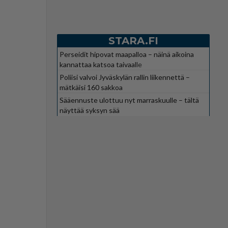
STARA.FI
Perseidit hipovat maapalloa – näinä aikoina
kannattaa katsoa taivaalle
Poliisi valvoi Jyväskylän rallin liikennettä –
mätkäisi 160 sakkoa
Sääennuste ulottuu nyt marraskuulle – tältä
näyttää syksyn sää