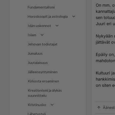
On mm. ot
Fundamentalismi
kannattaji
Horoskoopit ja astrologia
sen totuu
Juuri eri 
Idän uskonnot
Islam
Nykyään on
jättävät o
Jehovan todistajat
Jumaluus
Epäily on,
mahdotonta
Juutalaisuus
Jälleensyntyminen
Kultuuri 
hankkimise
Kirkosta eroaminen
on siten e
Kreationismi ja älykäs
suunnittelu
Kristinusko
Äänest
Lähetystyö