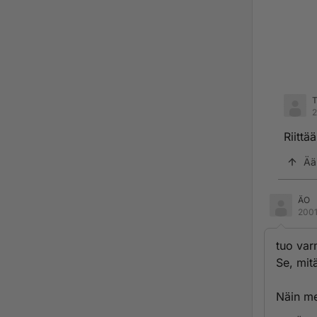
T
2
Riittä
Ää
ÄO
2001
tuo var
Se, mitä
Näin me