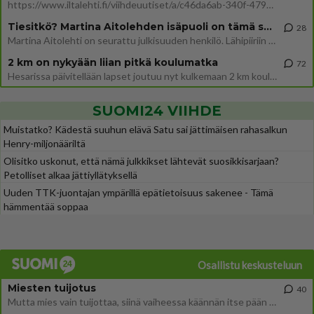
https://www.iltalehti.fi/viihdeuutiset/a/c46da6ab-340f-4790-aaa7-0865eed2336 Yrityksen konkurssihakemus on tullut kärä
Tiesitkö? Martina Aitolehden isäpuoli on tämä suosittu laulaja
28
Martina Aitolehti on seurattu julkisuuden henkilö. Lähipiiriin mahtuu muitakin tunnettuja henkilöitä. Tiesitkö, että Ma
2 km on nykyään liian pitkä koulumatka
72
Hesarissa päivitellään lapset joutuu nyt kulkemaan 2 km kouluun jösses. Ruostefillarilla tuo matka menee vaikka miten äk
SUOMI24 VIIHDE
Muistatko? Kädestä suuhun elävä Satu sai jättimäisen rahasalkun
Henry-miljonääriltä
Olisitko uskonut, että nämä julkkikset lähtevät suosikkisarjaan?
Petolliset alkaa jättiyllätyksellä
Uuden TTK-juontajan ympärillä epätietoisuus sakenee - Tämä
hämmentää soppaa
Osallistu keskusteluun
Miesten tuijotus
40
Mutta mies vain tuijottaa, siinä vaiheessa käännän itse pään pois. Mikä juttu? Yleensä jos joku tuijottaa tai katsoo, hä