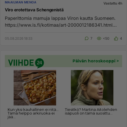
MAAILMAN MENOA
Vastattu 4h
Viro erotettava Schengenistä
Paperittomia mamuja lappaa Viron kautta Suomeen.
https://www.is.fi/kotimaa/art-2000012186341.html...
05.08.2026 18:33
7
<50
4