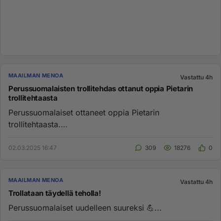
MAAILMAN MENOA
Vastattu 4h
Perussuomalaisten trollitehdas ottanut oppia Pietarin
trollitehtaasta
Perussuomalaiset ottaneet oppia Pietarin
trollitehtaasta.
https://www.iltalehti.fi/digiuutiset/a/224e6737-010d-
42ce-9ac...
02.03.2025 16:47
309
18276
0
MAAILMAN MENOA
Vastattu 4h
Trollataan täydellä teholla!
Perussuomalaiset uudelleen suureksi 💪...