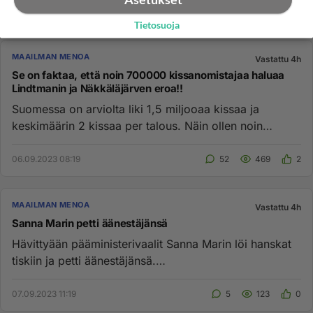
Tietosuoja
MAAILMAN MENOA
Vastattu 4h
Se on faktaa, että noin 700000 kissanomistajaa haluaa
Lindtmanin ja Näkkäläjärven eroa!!
Suomessa on arviolta liki 1,5 miljooaa kissaa ja
keskimäärin 2 kissaa per talous. Näin ollen noin
700000 kissan omi...
06.09.2023 08:19
52
469
2
MAAILMAN MENOA
Vastattu 4h
Sanna Marin petti äänestäjänsä
Hävittyään pääministerivaalit Sanna Marin löi hanskat
tiskiin ja petti äänestäjänsä.
https://www.is.fi/politiikka/art-2...
07.09.2023 11:19
5
123
0