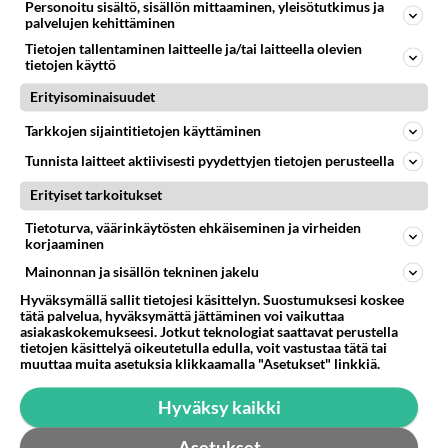
MAAILMAN MENOA
Vastattu 4h
Personoitu sisältö, sisällön mittaaminen, yleisötutkimus ja
palvelujen kehittäminen
Jumalauta! Nyt menee lujaa!
Tietojen tallentaminen laitteelle ja/tai laitteella olevien
PS-kannatus on nousussa jytinällä. Luvassa on jälleen
tietojen käyttö
jytky....
Erityisominaisuudet
06.08.2026 06:10
3
<50
0
Tarkkojen sijaintitietojen käyttäminen
Tunnista laitteet aktiivisesti pyydettyjen tietojen perusteella
Erityiset tarkoitukset
Tietoturva, väärinkäytösten ehkäiseminen ja virheiden
korjaaminen
Mainonnan ja sisällön tekninen jakelu
Hyväksymällä sallit tietojesi käsittelyn. Suostumuksesi koskee
tätä palvelua, hyväksymättä jättäminen voi vaikuttaa
asiakaskokemukseesi. Jotkut teknologiat saattavat perustella
tietojen käsittelyä oikeutetulla edulla, voit vastustaa tätä tai
muuttaa muita asetuksia klikkaamalla "Asetukset" linkkiä.
Hyväksy kaikki
Asetukset