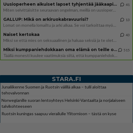
Uusioperheen aikuiset lapset tyhjentää jääkaapin käydessään
41
Miten selvittäisitte seuraavan ongelman, meillä on uusioperhe, minulla teini-ikäiset lapset ja puolisolla aikuiset, jotk
GALLUP: Mikä on arkiruokabravuurisi?
13
Lomat on monella lomailtu ja arki alkaa. Se voi tarkoittaa myös sitä, että grillailut on grillattu ja palataan arjen ruo
Naiset kertokaa
43
Miksi se että mies on seksuaalinen ja haluaa seksiä ja te olette hänen mielestänne haluttava on vastenmielistä? Mikä sii
Miksi kumppaniehdokkaan oma elämä on teille ongelma?
515
Täällä monesti kuulee vaatimuksia siitä, että kumppaniehdokkaalla ei saisi olla lemmikkejä, lapsia, kavereita, eksiä, su
STARA.FI
Junaliikenne Suomen ja Ruotsin välillä alkaa – tulli aloittaa
tehovalvonnan
Norwegianille suoran lentoyhteys Helsinki-Vantaalta ja norjalaiseen
talvikohteeseen
Ruotsin kuningas saapuu vierailulle Ylitornioon – tästä on kyse