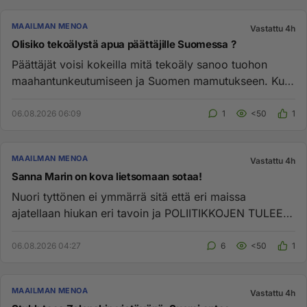
MAAILMAN MENOA
Vastattu 4h
Olisiko tekoälystä apua päättäjille Suomessa ?
Päättäjät voisi kokeilla mitä tekoäly sanoo tuohon
maahantunkeutumiseen ja Suomen mamutukseen. Kun
nyt vaik...
06.08.2026 06:09
1
<50
1
MAAILMAN MENOA
Vastattu 4h
Sanna Marin on kova lietsomaan sotaa!
Nuori tyttönen ei ymmärrä sitä että eri maissa
ajatellaan hiukan eri tavoin ja POLIITIKKOJEN TULEE
RAKENTAA YHTEISTYÖTÄ ...
06.08.2026 04:27
6
<50
1
MAAILMAN MENOA
Vastattu 4h