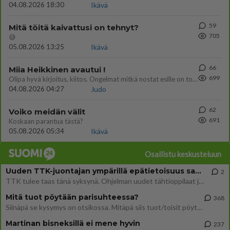
04.08.2026 18:30
Ikävä
59
Mitä töitä kaivattusi on tehnyt?
705
😅
05.08.2026 13:25
Ikävä
66
Miia Heikkinen avautui !
699
Olipa hyvä kirjoitus, kiitos. Ongelmat mitkä nostat esille on todellisia ja tämä ylimielisyys totta ja se näkyy kaikessa
04.08.2026 04:27
Judo
62
Voiko meidän välit
691
Koskaan parantua tästä?
05.08.2026 05:34
Ikävä
Osallistu keskusteluun
Uuden TTK-juontajan ympärillä epätietoisuus sakenee - Nyt MTV hämmentää soppaa
2
TTK tulee taas tänä syksynä. Ohjelman uudet tähtioppilaat julkistetaan torstaina 6. elokuuta klo 14 alkavassa lehdistö
Mitä tuot pöytään parisuhteessa?
368
Siinäpä se kysymys on otsikossa. Mitäpä siis tuot/toisit pöytään parisuhteessa? Oletko mies vai nainen? Koetko sen mitä
Martinan bisneksillä ei mene hyvin
237