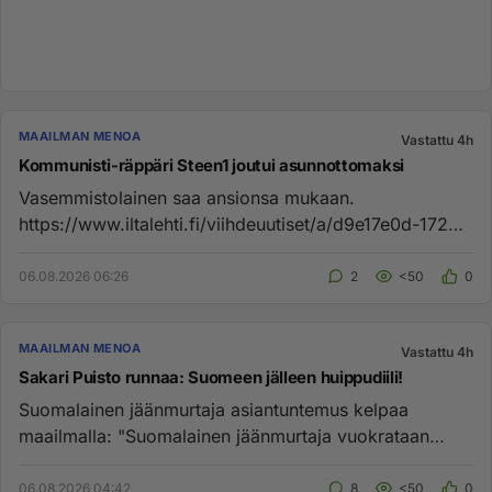
MAAILMAN MENOA
Vastattu 4h
Kommunisti-räppäri Steen1 joutui asunnottomaksi
Vasemmistolainen saa ansionsa mukaan.
https://www.iltalehti.fi/viihdeuutiset/a/d9e17e0d-1728-
4121-b151-4d303761646d...
06.08.2026 06:26
2
<50
0
MAAILMAN MENOA
Vastattu 4h
Sakari Puisto runnaa: Suomeen jälleen huippudiili!
Suomalainen jäänmurtaja asiantuntemus kelpaa
maailmalla: "Suomalainen jäänmurtaja vuokrataan
Kanadan arktiselle alueelle...
06.08.2026 04:42
8
<50
0