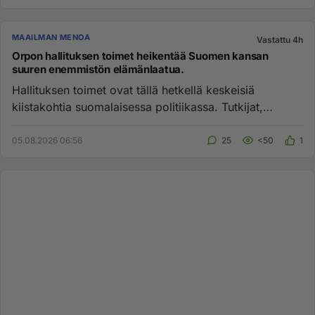
MAAILMAN MENOA
Vastattu 4h
Orpon hallituksen toimet heikentää Suomen kansan
suuren enemmistön elämänlaatua.
Hallituksen toimet ovat tällä hetkellä keskeisiä
kiistakohtia suomalaisessa politiikassa. Tutkijat,
talousasiantuntijat ...
05.08.2026 06:56
25
<50
1