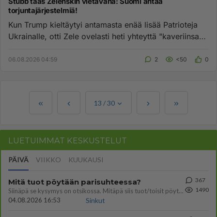
Stubb taas Zelenskin vietävänä: Suomi antaa
torjuntajärjestelmiä!
Kun Trump kieltäytyi antamasta enää lisää Patrioteja
Ukrainalle, otti Zele ovelasti heti yhteyttä "kaveriinsa"
Stubbiin ...
06.08.2026 04:59
2
<50
0
13
/
30
LUETUIMMAT KESKUSTELUT
PÄIVÄ
VIIKKO
KUUKAUSI
367
Mitä tuot pöytään parisuhteessa?
1490
Siinäpä se kysymys on otsikossa. Mitäpä siis tuot/toisit pöytään parisuhteessa? Oletko mies vai nainen? Koetko sen mitä
04.08.2026 16:53
Sinkut