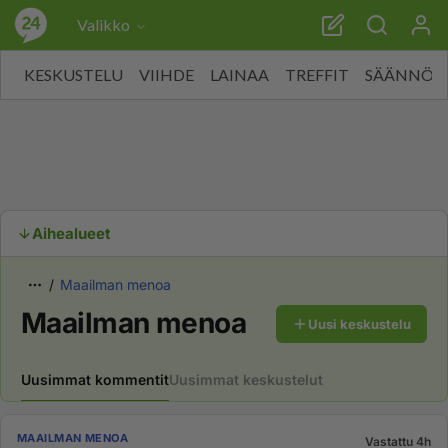
Valikko
KESKUSTELU
VIIHDE
LAINAA
TREFFIT
SÄÄNNÖT
Aihealueet
Maailman menoa
Maailman menoa
Uusi keskustelu
Uusimmat kommentit
Uusimmat keskustelut
MAAILMAN MENOA
Vastattu 4h