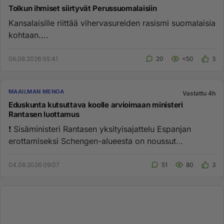
Tolkun ihmiset siirtyvät Perussuomalaisiin
Kansalaisille riittää vihervasureiden rasismi suomalaisia
kohtaan....
06.08.2026 05:41
20
<50
3
MAAILMAN MENOA
Vastattu 4h
Eduskunta kutsuttava koolle arvioimaan ministeri
Rantasen luottamus
❗️ Sisäministeri Rantasen yksityisajattelu Espanjan
erottamiseksi Schengen-alueesta on noussut
kansainväliseksi skandaa...
04.08.2026 09:07
51
80
3