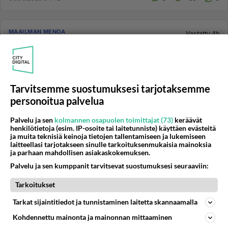
MAAILMAN MENOA
Vastattu 4h
Maailma kylässä - uutta asumiskulttuuria
IS: "– Pyykkejä varastetaan ja heitellään roskiin.
Rappuun on ulostettu toistuvasti, rapussa on heitelty
kiviä ja ammutt...
Tarvitsemme suostumuksesi tarjotaksemme
06.08.2026 04:04
3
<50
1
personoitua palvelua
Palvelu ja sen
kolmannen osapuolen toimittajat (73)
keräävät
henkilötietoja (esim. IP-osoite tai laitetunniste) käyttäen evästeitä
MAAILMAN MENOA
Vastattu 4h
ja muita teknisiä keinoja tietojen tallentamiseen ja lukemiseen
Vasemmistolaisten bisnesidea: polkupyörien valmistus!
laitteellasi tarjotakseen sinulle tarkoituksenmukaisia mainoksia
ja parhaan mahdollisen asiakaskokemuksen.
Vassarihan on käynyt kuuma Tunturin mentyä
Palvelu ja sen kumppanit tarvitsevat suostumuksesi seuraaviin:
konkurssiin 😁😁. Maailmalla jytkytellään hurjasti
tekoälyllä ja humanoidiro...
Tarkoitukset
06.08.2026 03:57
29
61
0
Tarkat sijaintitiedot ja tunnistaminen laitetta skannaamalla
Kohdennettu mainonta ja mainonnan mittaaminen