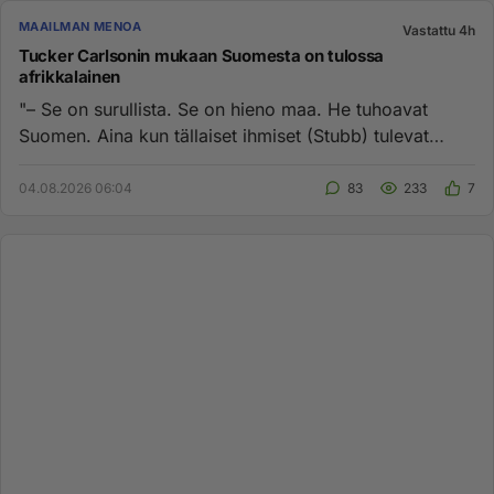
MAAILMAN MENOA
Vastattu 4h
Tucker Carlsonin mukaan Suomesta on tulossa
afrikkalainen
"– Se on surullista. Se on hieno maa. He tuhoavat
Suomen. Aina kun tällaiset ihmiset (Stubb) tulevat
mukaan kuvioihin, m...
04.08.2026 06:04
83
233
7