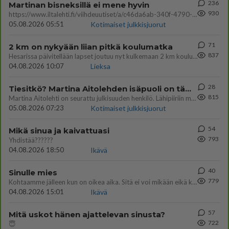
236
Martinan bisneksillä ei mene hyvin
930
https://www.iltalehti.fi/viihdeuutiset/a/c46da6ab-340f-4790-aaa7-0865eed2336 Yrityksen konkurssihakemus on tullut kärä
05.08.2026 05:51
Kotimaiset julkkisjuorut
71
2 km on nykyään liian pitkä koulumatka
837
Hesarissa päivitellään lapset joutuu nyt kulkemaan 2 km kouluun jösses. Ruostefillarilla tuo matka menee vaikka miten äk
04.08.2026 10:07
Lieksa
28
Tiesitkö? Martina Aitolehden isäpuoli on tämä suosittu laulaja
815
Martina Aitolehti on seurattu julkisuuden henkilö. Lähipiiriin mahtuu muitakin tunnettuja henkilöitä. Tiesitkö, että Ma
05.08.2026 07:23
Kotimaiset julkkisjuorut
54
Mikä sinua ja kaivattuasi
793
Yhdistää??????
04.08.2026 18:50
Ikävä
40
Sinulle mies
779
Kohtaamme jälleen kun on oikea aika. Sitä ei voi mikään eikä kukaan estää <3 <3
04.08.2026 15:01
Ikävä
57
Mitä uskot hänen ajattelevan sinusta?
722
😇