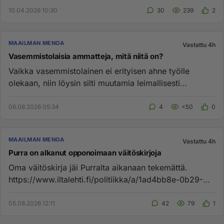
10.04.2026 10:30
30
239
2
MAAILMAN MENOA
Vastattu 4h
Vasemmistolaisia ammatteja, mitä niitä on?
Vaikka vasemmistolainen ei erityisen ahne työlle
olekaan, niin löysin silti muutamia leimallisesti
vasemmistolaisia amma...
06.08.2026 05:34
4
<50
0
MAAILMAN MENOA
Vastattu 4h
Purra on alkanut opponoimaan väitöskirjoja
Oma väitöskirja jäi Purralta aikanaan tekemättä.
https://www.iltalehti.fi/politiikka/a/1ad4bb8e-0b29-
426a-9d9c-4edabd8e...
05.08.2026 12:11
42
79
1