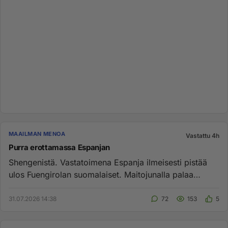
MAAILMAN MENOA
Vastattu 4h
Purra erottamassa Espanjan
Shengenistä. Vastatoimena Espanja ilmeisesti pistää
ulos Fuengirolan suomalaiset. Maitojunalla palaa
Suomeen 35.000 rap...
31.07.2026 14:38
72
153
5