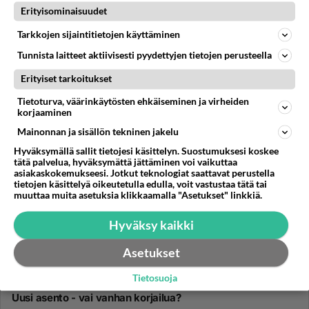
07.07.2014 19:24
0
127
0
Erityisominaisuudet
Tarkkojen sijaintitietojen käyttäminen
Tunnista laitteet aktiivisesti pyydettyjen tietojen perusteella
Erityiset tarkoitukset
Tietoturva, väärinkäytösten ehkäiseminen ja virheiden
korjaaminen
Mainonnan ja sisällön tekninen jakelu
Hyväksymällä sallit tietojesi käsittelyn. Suostumuksesi koskee
tätä palvelua, hyväksymättä jättäminen voi vaikuttaa
asiakaskokemukseesi. Jotkut teknologiat saattavat perustella
tietojen käsittelyä oikeutetulla edulla, voit vastustaa tätä tai
muuttaa muita asetuksia klikkaamalla "Asetukset" linkkiä.
Hyväksy kaikki
Asetukset
Tietosuoja
RUK
Ei vastauksia
Uusi asento - vai vanhan korjailua?