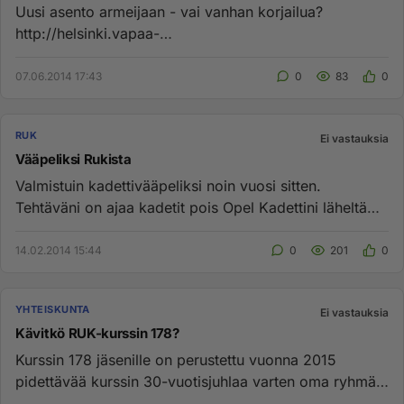
Uusi asento armeijaan - vai vanhan korjailua?
http://helsinki.vapaa-
ajattelijat.fi/uskomatonlehti/sisallys2014.php?artic...
07.06.2014 17:43
0
83
0
RUK
Ei vastauksia
Vääpeliksi Rukista
Valmistuin kadettivääpeliksi noin vuosi sitten.
Tehtäväni on ajaa kadetit pois Opel Kadettini läheltä
jkoska vedän sil...
14.02.2014 15:44
0
201
0
YHTEISKUNTA
Ei vastauksia
Kävitkö RUK-kurssin 178?
Kurssin 178 jäsenille on perustettu vuonna 2015
pidettävää kurssin 30-vuotisjuhlaa varten oma ryhmä.
Kaikki kurssin jäse...