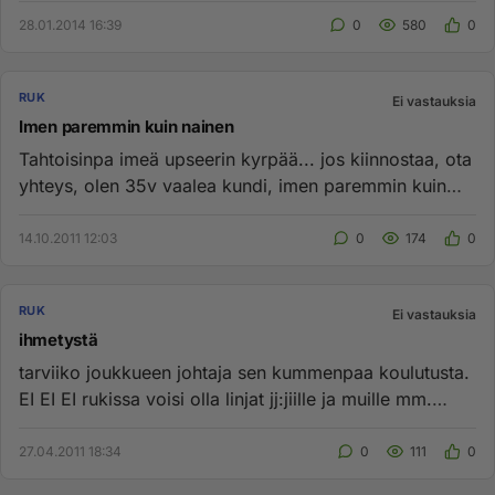
28.01.2014 16:39
0
580
0
RUK
Ei vastauksia
Imen paremmin kuin nainen
Tahtoisinpa imeä upseerin kyrpää... jos kiinnostaa, ota
yhteys, olen 35v vaalea kundi, imen paremmin kuin
nainen, loppuu...
14.10.2011 12:03
0
174
0
RUK
Ei vastauksia
ihmetystä
tarviiko joukkueen johtaja sen kummenpaa koulutusta.
EI EI EI rukissa voisi olla linjat jj:jiille ja muille mm.
tj:jiil...
27.04.2011 18:34
0
111
0