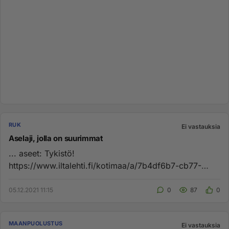
RUK
Ei vastauksia
Aselaji, jolla on suurimmat
... aseet: Tykistö!
https://www.iltalehti.fi/kotimaa/a/7b4df6b7-cb77-
4af7-bd97-80bd2c109f5b """ Ihantalassa Suomen
tyki...
05.12.2021 11:15
0
87
0
MAANPUOLUSTUS
Ei vastauksia