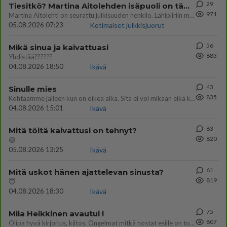
29
Tiesitkö? Martina Aitolehden isäpuoli on tämä suosittu laulaja
971
Martina Aitolehti on seurattu julkisuuden henkilö. Lähipiiriin mahtuu muitakin tunnettuja henkilöitä. Tiesitkö, että Ma
05.08.2026 07:23
Kotimaiset julkkisjuorut
56
Mikä sinua ja kaivattuasi
883
Yhdistää??????
04.08.2026 18:50
Ikävä
43
Sinulle mies
835
Kohtaamme jälleen kun on oikea aika. Sitä ei voi mikään eikä kukaan estää <3 <3
04.08.2026 15:01
Ikävä
63
Mitä töitä kaivattusi on tehnyt?
820
😅
05.08.2026 13:25
Ikävä
61
Mitä uskot hänen ajattelevan sinusta?
819
😇
04.08.2026 18:30
Ikävä
75
Miia Heikkinen avautui !
807
Olipa hyvä kirjoitus, kiitos. Ongelmat mitkä nostat esille on todellisia ja tämä ylimielisyys totta ja se näkyy kaikessa