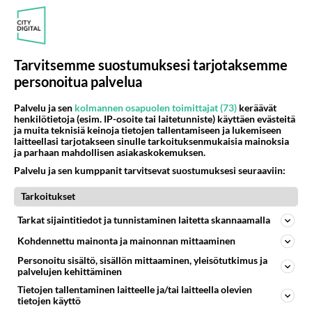
http://www.iltasanomat.fi/kotimaa/art-
1288744823883.html...
30.09.2014 11:26
0
147
0
Tarvitsemme suostumuksesi tarjotaksemme
personoitua palvelua
RUK
Ei vastauksia
Palvelu ja sen
kolmannen osapuolen toimittajat (73)
keräävät
Mitä kurssituotteita hankitte?
henkilötietoja (esim. IP-osoite tai laitetunniste) käyttäen evästeitä
Kaikilta RUK:n käyneitä kyselenkin tässä mitä
ja muita teknisiä keinoja tietojen tallentamiseen ja lukemiseen
laitteellasi tarjotakseen sinulle tarkoituksenmukaisia mainoksia
kurssituotteita olet hankkinut? Itselläni on tallessa
ja parhaan mahdollisen asiakaskokemuksen.
seuraavat: -kurssip...
Palvelu ja sen kumppanit tarvitsevat suostumuksesi seuraaviin:
25.09.2014 12:07
0
286
0
Tarkoitukset
Tarkat sijaintitiedot ja tunnistaminen laitetta skannaamalla
RUK
Ei vastauksia
Kohdennettu mainonta ja mainonnan mittaaminen
Hei reservinupseeri?
Personoitu sisältö, sisällön mittaaminen, yleisötutkimus ja
Miten isänmaallinen olet jos kuitenkin jäät
palvelujen kehittäminen
lapsettomaksi? saamatta perillistä? Harmittaisiko?
Tietojen tallentaminen laitteelle ja/tai laitteella olevien
Tunnen evp-kapiaisija jo...
tietojen käyttö