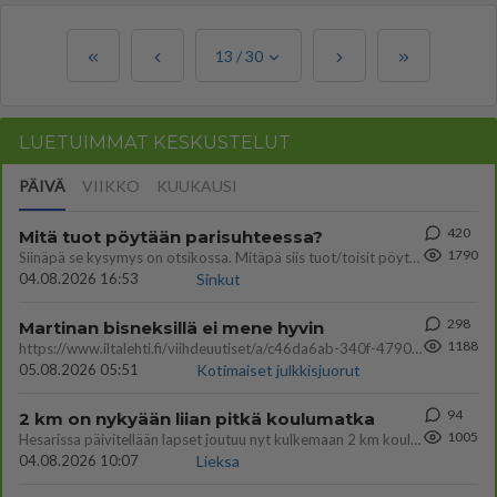
13
/
30
LUETUIMMAT KESKUSTELUT
PÄIVÄ
VIIKKO
KUUKAUSI
420
Mitä tuot pöytään parisuhteessa?
1790
Siinäpä se kysymys on otsikossa. Mitäpä siis tuot/toisit pöytään parisuhteessa? Oletko mies vai nainen? Koetko sen mitä
04.08.2026 16:53
Sinkut
298
Martinan bisneksillä ei mene hyvin
1188
https://www.iltalehti.fi/viihdeuutiset/a/c46da6ab-340f-4790-aaa7-0865eed2336 Yrityksen konkurssihakemus on tullut kärä
05.08.2026 05:51
Kotimaiset julkkisjuorut
94
2 km on nykyään liian pitkä koulumatka
1005
Hesarissa päivitellään lapset joutuu nyt kulkemaan 2 km kouluun jösses. Ruostefillarilla tuo matka menee vaikka miten äk
04.08.2026 10:07
Lieksa