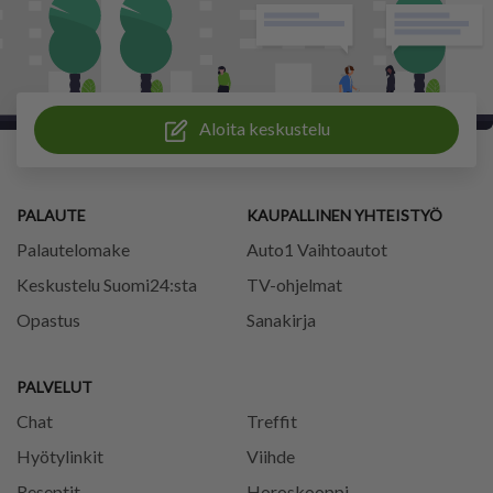
Aloita keskustelu
PALAUTE
KAUPALLINEN YHTEISTYÖ
Palautelomake
Auto1 Vaihtoautot
Keskustelu Suomi24:sta
TV-ohjelmat
Opastus
Sanakirja
PALVELUT
Chat
Treffit
Hyötylinkit
Viihde
Reseptit
Horoskooppi