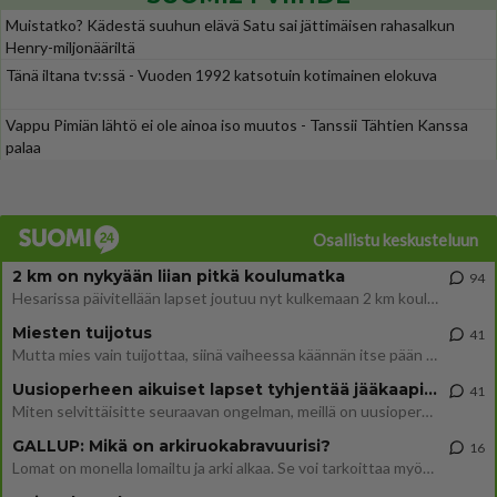
Muistatko? Kädestä suuhun elävä Satu sai jättimäisen rahasalkun
Henry-miljonääriltä
Tänä iltana tv:ssä - Vuoden 1992 katsotuin kotimainen elokuva
Vappu Pimiän lähtö ei ole ainoa iso muutos - Tanssii Tähtien Kanssa
palaa
Osallistu keskusteluun
2 km on nykyään liian pitkä koulumatka
94
Hesarissa päivitellään lapset joutuu nyt kulkemaan 2 km kouluun jösses. Ruostefillarilla tuo matka menee vaikka miten äk
Miesten tuijotus
41
Mutta mies vain tuijottaa, siinä vaiheessa käännän itse pään pois. Mikä juttu? Yleensä jos joku tuijottaa tai katsoo, hä
Uusioperheen aikuiset lapset tyhjentää jääkaapin käydessään
41
Miten selvittäisitte seuraavan ongelman, meillä on uusioperhe, minulla teini-ikäiset lapset ja puolisolla aikuiset, jotk
GALLUP: Mikä on arkiruokabravuurisi?
16
Lomat on monella lomailtu ja arki alkaa. Se voi tarkoittaa myös sitä, että grillailut on grillattu ja palataan arjen ruo