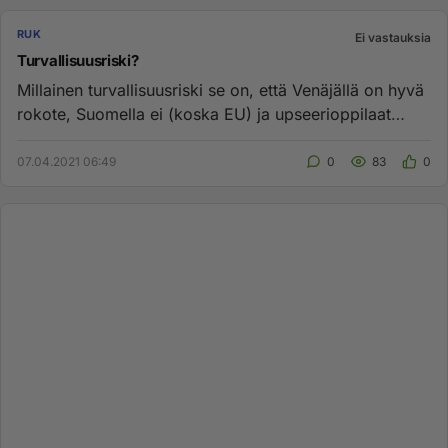
RUK
Ei vastauksia
Turvallisuusriski?
Millainen turvallisuusriski se on, että Venäjällä on hyvä
rokote, Suomella ei (koska EU) ja upseerioppilaat
sairastuvat?...
07.04.2021 06:49
0
83
0