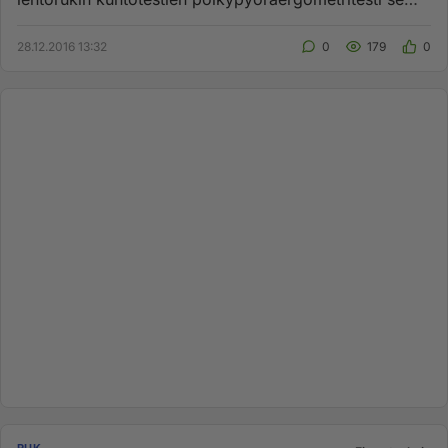
että vedetään 85% asti ...
28.12.2016 13:32
0
179
0