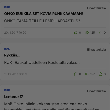
RUK
Ei vastauksia
ONKO RUKKILAISET KOVIA RUNKKAAMAAN!
ONKO TÄMÄ TEILLE LEMPIHARRASTUS?...
20.11.2017 19:20
0
125
0
RUK
Ei vastauksia
Rykkiin...
RUK=Raukat Uudelleen Koulutettavaksi...
19.10.2017 00:59
0
157
0
RUK
Ei vastauksia
Lenteruk17
Moi! Onko jollain kokemusta/tietoa että onko
lentorukin kuntotestien polkypyöräergometritesti se