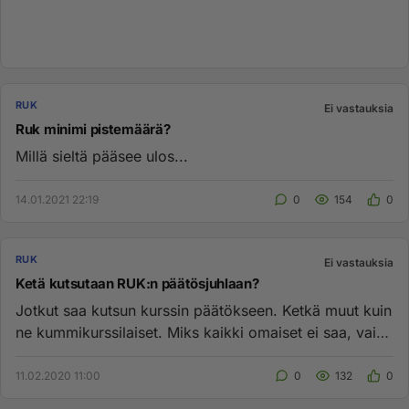
RUK
Ei vastauksia
Ruk minimi pistemäärä?
Millä sieltä pääsee ulos...
14.01.2021 22:19
0
154
0
RUK
Ei vastauksia
Ketä kutsutaan RUK:n päätösjuhlaan?
Jotkut saa kutsun kurssin päätökseen. Ketkä muut kuin
ne kummikurssilaiset. Miks kaikki omaiset ei saa, vain
muutamat?...
11.02.2020 11:00
0
132
0