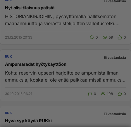
RUK
Ei vastauksia
Nyt olisi tilaisuus päästä
HISTORIANKIRJOIHIN, pysäyttämällä hallitsematon
maahanmuutto ja vierastaistelijoitten valloitusretki.
Hallitus ja ylin...
23.12.2015 20:33
0
59
0
RUK
Ei vastauksia
Ampumaradat hyötykäyttöön
Kohta reservin upseeri harjoittelee ampumista ilman
ammuksia, koska ei ole enää paikkaa missä ammuksia
voisi käyttää: h...
30.10.2015 06:21
0
108
0
RUK
Ei vastauksia
Hyvä syy käydä RUKki
"Isis maksaa lisäpalkkaa RUK:n käyneille taistelijoille"