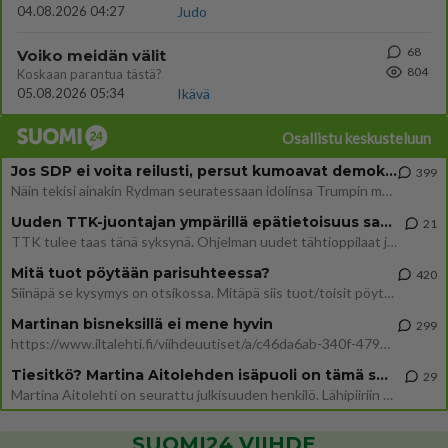
04.08.2026 04:27
Judo
68
Voiko meidän välit
804
Koskaan parantua tästä?
05.08.2026 05:34
Ikävä
Osallistu keskusteluun
Jos SDP ei voita reilusti, persut kumoavat demokratian Suomesta
399
Näin tekisi ainakin Rydman seuratessaan idolinsa Trumpin mallia https://www.is.fi/politiikka/art-2000012187244.html
Uuden TTK-juontajan ympärillä epätietoisuus sakenee - Nyt MTV hämmentää soppaa
21
TTK tulee taas tänä syksynä. Ohjelman uudet tähtioppilaat julkistetaan torstaina 6. elokuuta klo 14 alkavassa lehdistö
Mitä tuot pöytään parisuhteessa?
420
Siinäpä se kysymys on otsikossa. Mitäpä siis tuot/toisit pöytään parisuhteessa? Oletko mies vai nainen? Koetko sen mitä
Martinan bisneksillä ei mene hyvin
299
https://www.iltalehti.fi/viihdeuutiset/a/c46da6ab-340f-4790-aaa7-0865eed2336 Yrityksen konkurssihakemus on tullut kärä
Tiesitkö? Martina Aitolehden isäpuoli on tämä suosittu laulaja
29
Martina Aitolehti on seurattu julkisuuden henkilö. Lähipiiriin mahtuu muitakin tunnettuja henkilöitä. Tiesitkö, että Ma
SUOMI24 VIIHDE