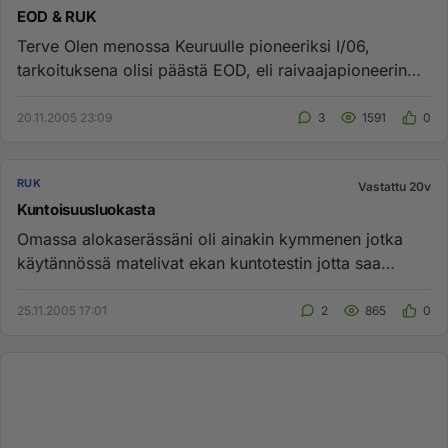
EOD & RUK
Terve Olen menossa Keuruulle pioneeriksi I/06,
tarkoituksena olisi päästä EOD, eli raivaajapioneerin
hommiin. Käsittä...
20.11.2005 23:09
3
1591
0
RUK
Vastattu 20v
Kuntoisuusluokasta
Omassa alokaserässäni oli ainakin kymmenen jotka
käytännössä matelivat ekan kuntotestin jotta saa
kuntoisuuslomaa tulost...
25.11.2005 17:01
2
865
0