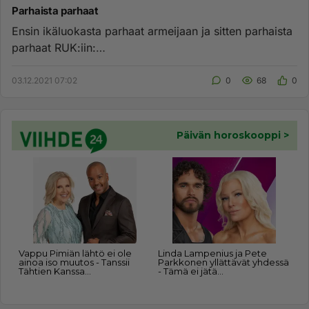
Parhaista parhaat
Ensin ikäluokasta parhaat armeijaan ja sitten parhaista
parhaat RUK:iin:
https://www.iltalehti.fi/politiikka/a/cd46674d-...
03.12.2021 07:02
0
68
0