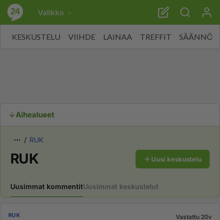
Valikko
KESKUSTELU
VIIHDE
LAINAA
TREFFIT
SÄÄNNÖT
Aihealueet
RUK
RUK
Uusi keskustelu
Uusimmat kommentit
Uusimmat keskustelut
RUK
Vastattu 20v