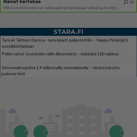
Naiset kertokaa
43
Miksi se että mies on seksuaalinen ja haluaa seksiä ja te olette hänen mielestänne haluttava on vastenmielistä? Mikä sii
STARA.FI
Tanssii Tähtien Kanssa -tanssiparit paljastettiin – Vappu Pimiä jätti
suosikkiohjelman
Poliisi valvoi Jyväskylän rallin liikennettä – mätkäisi 160 sakkoa
Veronmaksupäivä 1,9 miljoonalla suomalaisella – viivästyskorko
juoksee heti