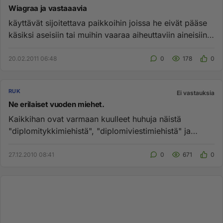
Wiagraa ja vastaaavia
käyttävät sijoitettava paikkoihin joissa he eivät pääse
käsiksi aseisiin tai muihin vaaraa aiheuttaviin aineisiin
ja kal...
20.02.2011 06:48
0
178
0
RUK
Ei vastauksia
Ne erilaiset vuoden miehet.
Kaikkihan ovat varmaan kuulleet huhuja näistä
"diplomitykkimiehistä", "diplomiviestimiehistä" ja
"diplomijääkäreistä", m...
27.12.2010 08:41
0
671
0