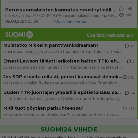
468
Perussuomalaisten kannatus nousi rytinällä Ylen tänään julkaisemassa tuoreimmassa gallup-kyselyssä.
667
https://yle.fi/a/74-20239449 Perussuomalaisilla hurja- ja ylivoimaisesti suurin nousu tässä uudessa Ylen gallupissa. Kyl
06.08.2026 03:24
Maailman menoa
Osallistu keskusteluun
Muistatko Mikkelin panttivankidraaman?
43
Uusi draamasarja järkyttävästä tapauksesta on tulossa. Tositapahtumiin perustuva sarja ammentaa vuoden 1986 Mikkelin pan
Ernest Lawson täräytti erikoisen heiton TTK-lehdistötilaisuudessa: " Onko tässä tarkoituksena...?"
1
Ernest Lawson esitteli uudet TTK-tähtioppilaat ja opettajat torstaina 6.8. lehdistölle. Tulevalla kaudella on yksi hausk
Jos SDP ei voita reilusti, persut kumoavat demokratian Suomesta
563
Näin tekisi ainakin Rydman seuratessaan idolinsa Trumpin mallia https://www.is.fi/politiikka/art-2000012187244.html
Uuden TTK-juontajan ympärillä epätietoisuus sakenee - Nyt MTV hämmentää soppaa
34
TTK tulee taas tänä syksynä. Ohjelman uudet tähtioppilaat julkistetaan torstaina 6. elokuuta klo 14 alkavassa lehdistö
Mitä tuot pöytään parisuhteessa?
457
Siinäpä se kysymys on otsikossa. Mitäpä siis tuot/toisit pöytään parisuhteessa? Oletko mies vai nainen? Koetko sen mitä
SUOMI24 VIIHDE
Muistatko? Kädestä suuhun elävä Satu sai jättimäisen rahasalkun