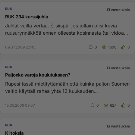
RUK
Ei vastauksia
RUK 234 kurssijuhla
Juhlat vailla vertaa. :) siispä, jos jollain olisi kuvia
ruusurynnäkköä ennen olleesta kosinnasta (tai vidoa
tai jotain)...
09.07.2009 22:45
0
1608
0
RUK
Ei vastauksia
Paljonko varoja koulutukseen?
Rupesi tässä mietityttämään että kuinka paljon Suomen
valtio käyttää rahaa yhtä 12 kuukauden
armeijakoulutuksen käynyttä...
15.05.2009 09:07
0
627
0
RUK
Ei vastauksia
Kiitoksia