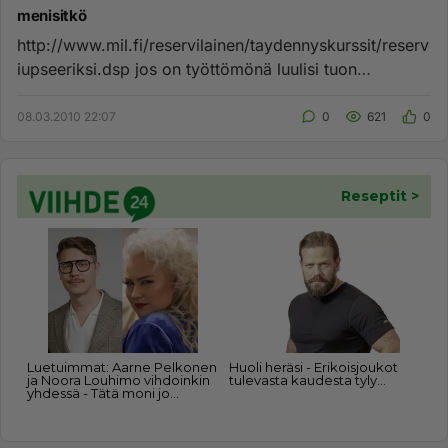
menisitkö
http://www.mil.fi/reservilainen/taydennyskurssit/reserv
iupseeriksi.dsp jos on työttömönä luulisi tuon
kiinnostavan. yks...
08.03.2010 22:07
0
621
0