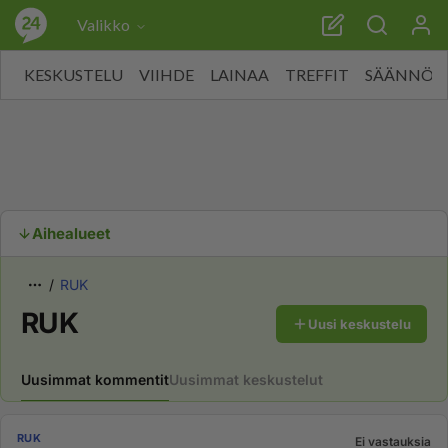
Valikko
KESKUSTELU
VIIHDE
LAINAA
TREFFIT
SÄÄNNÖT
Aihealueet
RUK
RUK
Uusi keskustelu
Uusimmat kommentit
Uusimmat keskustelut
RUK
Ei vastauksia