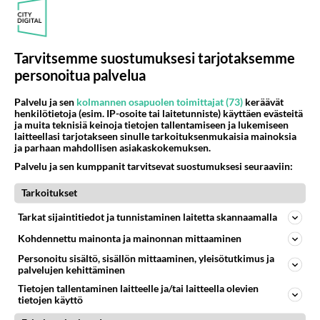
" nyt kyllä
joohan, minua puolustamaaN -.KOSKA PIISAMI ON
turkis eläin ja MINÄ KÄYTÄN PIISAMITURKKI JA
Tarvitsemme suostumuksesi tarjotaksemme
MINKKI HATTUA. ja senverran j...
personoitua palvelua
22.01.2007 08:28
0
466
0
Palvelu ja sen
kolmannen osapuolen toimittajat (73)
keräävät
henkilötietoja (esim. IP-osoite tai laitetunniste) käyttäen evästeitä
ja muita teknisiä keinoja tietojen tallentamiseen ja lukemiseen
RUK
Ei vastauksia
laitteellasi tarjotakseen sinulle tarkoituksenmukaisia mainoksia
RUK:n kurssi 158 "Veriperseet"
ja parhaan mahdollisen asiakaskokemuksen.
Palvelu ja sen kumppanit tarvitsevat suostumuksesi seuraaviin:
Taisi olla Suomen viimeinen RUK-kurssi, jossa tuleville
upseereille tehtiin anaalitarkastus! Sen jälkeenhän se
Tarkoitukset
on tehty ...
Tarkat sijaintitiedot ja tunnistaminen laitetta skannaamalla
22.12.2006 13:09
0
1754
0
Kohdennettu mainonta ja mainonnan mittaaminen
Personoitu sisältö, sisällön mittaaminen, yleisötutkimus ja
RUK
Ei vastauksia
palvelujen kehittäminen
Pommiuhka
Tietojen tallentaminen laitteelle ja/tai laitteella olevien
tietojen käyttö
tyhjensi RUK:n. Isänmaan toivot ulkoharjoituksiin....