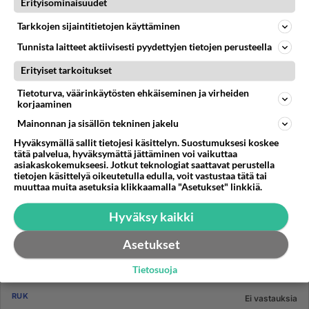
Erityisominaisuudet
25.10.2006 17:28
0
420
0
Tarkkojen sijaintitietojen käyttäminen
Tunnista laitteet aktiivisesti pyydettyjen tietojen perusteella
Erityiset tarkoitukset
Tietoturva, väärinkäytösten ehkäiseminen ja virheiden
korjaaminen
Mainonnan ja sisällön tekninen jakelu
Hyväksymällä sallit tietojesi käsittelyn. Suostumuksesi koskee
tätä palvelua, hyväksymättä jättäminen voi vaikuttaa
asiakaskokemukseesi. Jotkut teknologiat saattavat perustella
tietojen käsittelyä oikeutetulla edulla, voit vastustaa tätä tai
muuttaa muita asetuksia klikkaamalla "Asetukset" linkkiä.
Hyväksy kaikki
Asetukset
Tietosuoja
RUK
Ei vastauksia