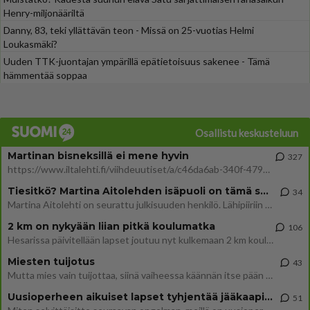
Henry-miljonääriltä
Danny, 83, teki yllättävän teon - Missä on 25-vuotias Helmi
Loukasmäki?
Uuden TTK-juontajan ympärillä epätietoisuus sakenee - Tämä
hämmentää soppaa
Osallistu keskusteluun
Martinan bisneksillä ei mene hyvin
327
https://www.iltalehti.fi/viihdeuutiset/a/c46da6ab-340f-4790-aaa7-0865eed2336 Yrityksen konkurssihakemus on tullut kärä
Tiesitkö? Martina Aitolehden isäpuoli on tämä suosittu laulaja
34
Martina Aitolehti on seurattu julkisuuden henkilö. Lähipiiriin mahtuu muitakin tunnettuja henkilöitä. Tiesitkö, että Ma
2 km on nykyään liian pitkä koulumatka
106
Hesarissa päivitellään lapset joutuu nyt kulkemaan 2 km kouluun jösses. Ruostefillarilla tuo matka menee vaikka miten äk
Miesten tuijotus
43
Mutta mies vain tuijottaa, siinä vaiheessa käännän itse pään pois. Mikä juttu? Yleensä jos joku tuijottaa tai katsoo, hä
Uusioperheen aikuiset lapset tyhjentää jääkaapin käydessään
51