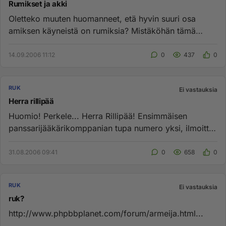
Rumikset ja akki
Oletteko muuten huomanneet, etä hyvin suuri osa
amiksen käyneistä on rumiksia? Mistäköhän tämä
sitten mahtaa johtua?...
14.09.2006 11:12
0
437
0
RUK
Ei vastauksia
Herra rillipää
Huomio! Perkele... Herra Rillipää! Ensimmäisen
panssarijääkärikomppanian tupa numero yksi, ilmoitti
panssarijääkäri Töt...
31.08.2006 09:41
0
658
0
RUK
Ei vastauksia
ruk?
http://www.phpbbplanet.com/forum/armeija.html...