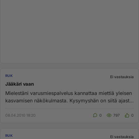
RUK
Ei vastauksia
Jääkäri vaan
Mielestäni varusmiespalvelus kannattaa miettiä yleisen
kasvamisen näkökulmasta. Kysymyshän on siitä ajasta,
miten sen ai...
08.04.2010 18:20
0
797
0
RUK
Ei vastauksia