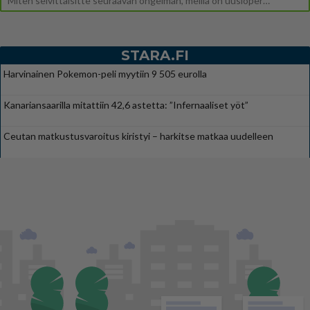
Miten selvittäisitte seuraavan ongelman, meillä on uusioperhe, minulla teini-ikäiset lapset ja puolisolla aikuiset, jotk
STARA.FI
Harvinainen Pokemon-peli myytiin 9 505 eurolla
Kanariansaarilla mitattiin 42,6 astetta: ”Infernaaliset yöt”
Ceutan matkustusvaroitus kiristyi – harkitse matkaa uudelleen