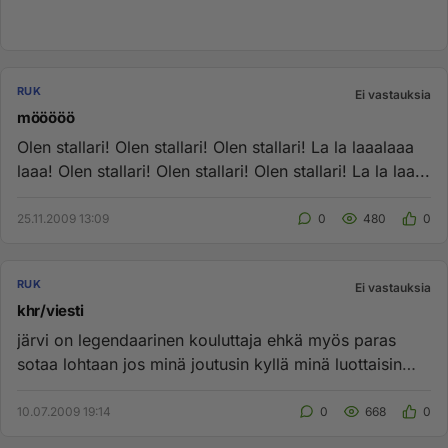
RUK
Ei vastauksia
mööööö
Olen stallari! Olen stallari! Olen stallari! La la laaalaaa
laaa! Olen stallari! Olen stallari! Olen stallari! La la laa...
25.11.2009 13:09
0
480
0
RUK
Ei vastauksia
khr/viesti
järvi on legendaarinen kouluttaja ehkä myös paras
sotaa lohtaan jos minä joutusin kyllä minä luottaisin
mielumin järveen...
10.07.2009 19:14
0
668
0