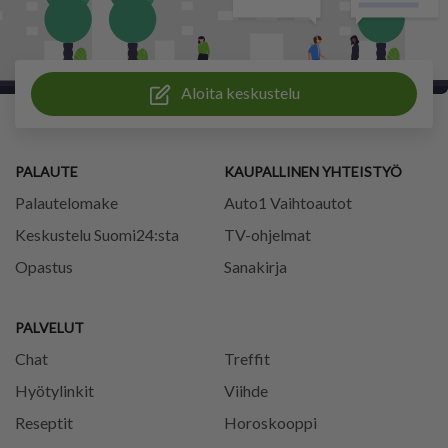
Aloita keskustelu
PALAUTE
KAUPALLINEN YHTEISTYÖ
Palautelomake
Auto1 Vaihtoautot
Keskustelu Suomi24:sta
TV-ohjelmat
Opastus
Sanakirja
PALVELUT
Chat
Treffit
Hyötylinkit
Viihde
Reseptit
Horoskooppi