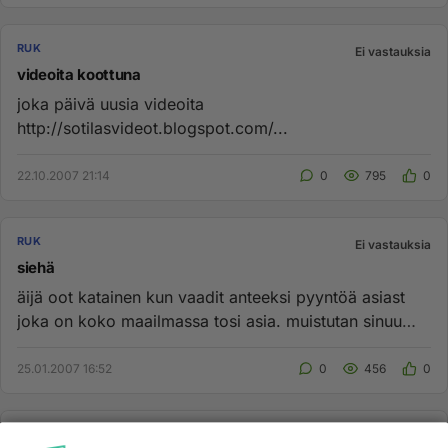
RUK
Ei vastauksia
videoita koottuna
joka päivä uusia videoita
http://sotilasvideot.blogspot.com/...
22.10.2007 21:14
0
795
0
RUK
Ei vastauksia
siehä
äijä oot katainen kun vaadit anteeksi pyyntöä asiast
joka on koko maailmassa tosi asia. muistutan sinuu
tutustumaan RANS...
25.01.2007 16:52
0
456
0
RUK
Ei vastauksia