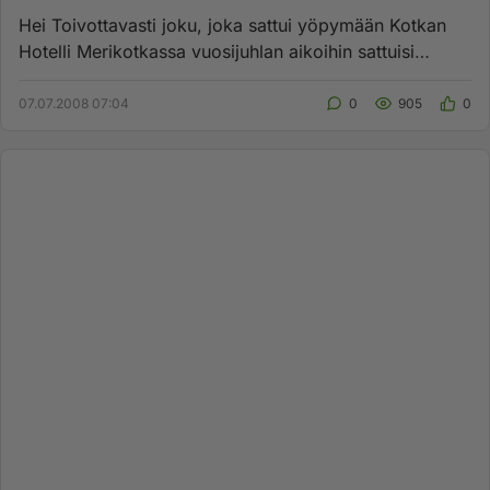
Hei Toivottavasti joku, joka sattui yöpymään Kotkan
Hotelli Merikotkassa vuosijuhlan aikoihin sattuisi
lukemaan kiitoks...
07.07.2008 07:04
0
905
0