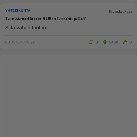
YHTEISKUNTA
Ei vastauksia
Tanssiaisetko on RUK:n tärkein juttu?
Siltä vähän tuntuu....
08.02.2010 19:22
0
2469
0