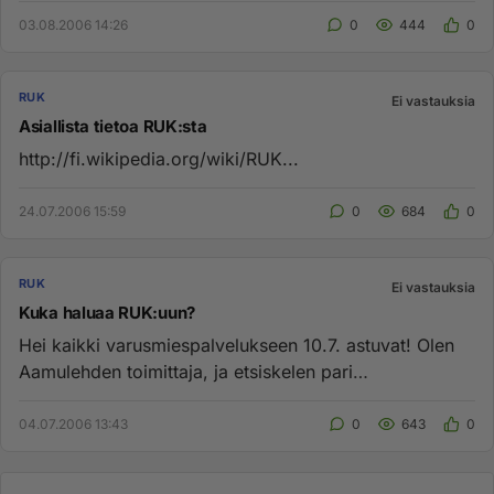
03.08.2006 14:26
0
444
0
RUK
Ei vastauksia
Asiallista tietoa RUK:sta
http://fi.wikipedia.org/wiki/RUK...
24.07.2006 15:59
0
684
0
RUK
Ei vastauksia
Kuka haluaa RUK:uun?
Hei kaikki varusmiespalvelukseen 10.7. astuvat! Olen
Aamulehden toimittaja, ja etsiskelen pari
haastateltavaa isänmaan ...
04.07.2006 13:43
0
643
0