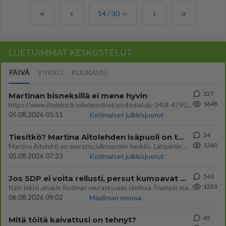
14
/
30
LUETUIMMAT KESKUSTELUT
PÄIVÄ
VIIKKO
KUUKAUSI
327
Martinan bisneksillä ei mene hyvin
1648
https://www.iltalehti.fi/viihdeuutiset/a/c46da6ab-340f-4790-aaa7-0865eed2336 Yrityksen konkurssihakemus on tullut kärä
05.08.2026 05:51
Kotimaiset julkkisjuorut
34
Tiesitkö? Martina Aitolehden isäpuoli on tämä suosittu laulaja
1360
Martina Aitolehti on seurattu julkisuuden henkilö. Lähipiiriin mahtuu muitakin tunnettuja henkilöitä. Tiesitkö, että Ma
05.08.2026 07:23
Kotimaiset julkkisjuorut
563
Jos SDP ei voita reilusti, persut kumoavat demokratian Suomesta
1353
Näin tekisi ainakin Rydman seuratessaan idolinsa Trumpin mallia https://www.is.fi/politiikka/art-2000012187244.html
06.08.2026 09:02
Maailman menoa
65
Mitä töitä kaivattusi on tehnyt?