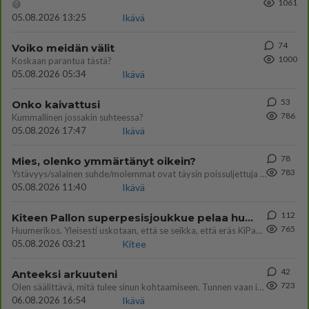
1061
😅
05.08.2026 13:25
Ikävä
74
Voiko meidän välit
1000
Koskaan parantua tästä?
05.08.2026 05:34
Ikävä
53
Onko kaivattusi
786
Kummallinen jossakin suhteessa?
05.08.2026 17:47
Ikävä
78
Mies, olenko ymmärtänyt oikein?
783
Ystävyys/salainen suhde/molemmat ovat täysin poissuljettuja asioita? Nainen
05.08.2026 11:40
Ikävä
112
Kiteen Pallon superpesisjoukkue pelaa huumeiden vaikutuksen alaisena
765
Huumerikos. Yleisesti uskotaan, että se seikka, että eräs KiPan pelaaja kärähtää huumeista, on vain jäävuoren huippu. M
05.08.2026 03:21
Kitee
42
Anteeksi arkuuteni
723
Olen säälittävä, mitä tulee sinun kohtaamiseen. Tunnen vaan itseni todella epävarmaksi sun kanssa. Jos minun olisi pitän
06.08.2026 16:54
Ikävä