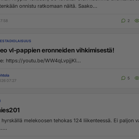
tenkään onnistu ratkomaan näitä. Saako...
7:58
2
LESTADIOLAISUUS
deo vl-pappien eronneiden vihkimisestä!
Tässäpä se: https://youtu.be/WW4qLvpjjKI...
htola
5
026 07:27
I
ies201
n hyrskällä melekoosen tehokas 124 liikenteessä. Ei paljon 
....