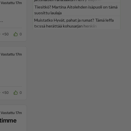
Vastattu 17m
Tiesitkö? Martina Aitolehden isäpuoli on tämä
suosittu laulaja
..
Muistatko Hyvät, pahat ja rumat? Tämä leffa
tv:ssä herättää kohusarjan henkiin
<50
0
Vastattu 17m
<50
0
Vastattu 17m
ntimme