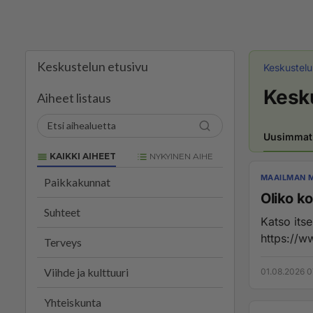
Keskustelun etusivu
Keskustel
Kesk
Aiheet listaus
Uusimmat
KAIKKI AIHEET
NYKYINEN AIHE
MAAILMAN 
Paikkakunnat
Oliko k
Suhteet
Katso its
https://
Terveys
Viihde ja kulttuuri
01.08.2026 0
Yhteiskunta