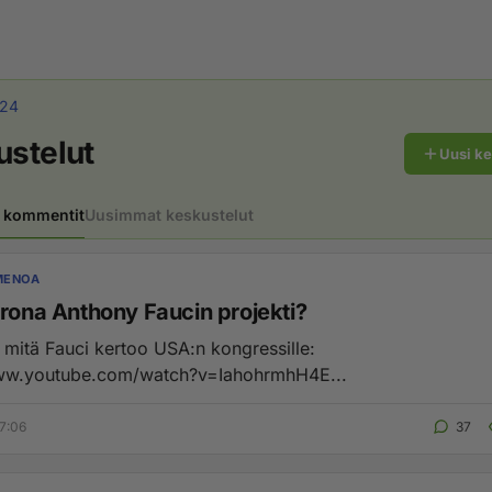
u24
ustelut
Uusi k
 kommentit
Uusimmat keskustelut
MENOA
orona Anthony Faucin projekti?
e mitä Fauci kertoo USA:n kongressille:
www.youtube.com/watch?v=IahohrmhH4E...
7:06
37