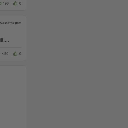
196
0
Vastattu 18m
ä....
<50
0