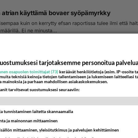
ja atrian käyttämä bovaer syöpämyrkky
lisempaa kuin on kerrytty efsan raportissa tulee ilmi että hait
a määrillä. Ei ne minusta...
4:34
1
uostumuksesi tarjotaksemme personoitua palvelu
nen osapuolen toimittajat (73)
keräävät henkilötietoja (esim. IP-osoite ta
 muita teknisiä keinoja tietojen tallentamiseen ja lukemiseen laitteellasi t
a mainoksia ja parhaan mahdollisen asiakaskokemuksen.
anit tarvitsevat suostumuksesi seuraaviin:
t ja tunnistaminen laitetta skannaamalla
ta ja mainonnan mittaaminen
sisällön mittaaminen, yleisötutkimus ja palvelujen kehittäminen