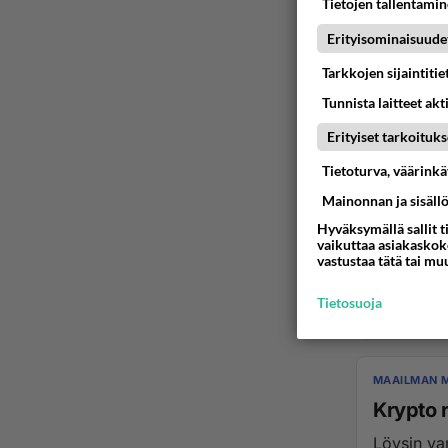
Tietojen tallentamine
Erityisominaisuude
Tarkkojen sijaintiti
Tunnista laitteet akt
Erityiset tarkoituks
Tietoturva, väärink
KOTIMAISET
Mainonnan ja sisäll
Miettik
Hyväksymällä sallit t
Siis niink
vaikuttaa asiakaskoke
vastustaa tätä tai mu
Tietosuoja
05.08.2026 2
MAAILMAN 
Krypto r
Löysin va