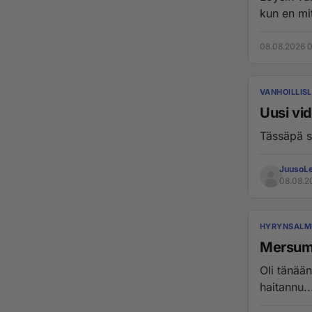
kun en mi
08.08.2026 0
VANHOILLIS
Uusi vi
JuusoLe
08.08.2
HYRYNSALM
Mersum
Oli tänää
haitannu...