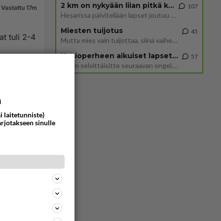
2 km on nykyään liian pitkä koulumatka
107
Vastattu 17m
Hesarissa päivitellään lapset joutuu nyt kulkemaan 2 km kouluun jösses. Ruostefillarilla tuo matka menee vaikka miten äk
Miesten tuijotus
45
at tuli 2-4
Mutta mies vain tuijottaa, siinä vaiheessa käännän itse pään pois. Mikä juttu? Yleensä jos joku tuijottaa tai katsoo, hä
Uusioperheen aikuiset lapset tyhjentää jääkaapin käydessään
57
Miten selvittäisitte seuraavan ongelman, meillä on uusioperhe, minulla teini-ikäiset lapset ja puolisolla aikuiset, jotk
<50
0
a
i laitetunniste)
arjotakseen sinulle