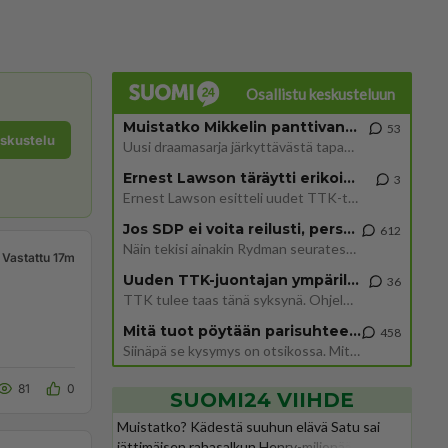
Osallistu keskusteluun
Muistatko Mikkelin panttivankidraaman?
53
eskustelu
Uusi draamasarja järkyttävästä tapauksesta on tulossa. Tositapahtumiin perustuva sarja ammentaa vuoden 1986 Mikkelin pan
Ernest Lawson täräytti erikoisen heiton TTK-lehdistötilaisuudessa: " Onko tässä tarkoituksena...?"
3
Ernest Lawson esitteli uudet TTK-tähtioppilaat ja opettajat torstaina 6.8. lehdistölle. Tulevalla kaudella on yksi hausk
Jos SDP ei voita reilusti, persut kumoavat demokratian Suomesta
612
Näin tekisi ainakin Rydman seuratessaan idolinsa Trumpin mallia https://www.is.fi/politiikka/art-2000012187244.html
Vastattu 17m
Uuden TTK-juontajan ympärillä epätietoisuus sakenee - Nyt MTV hämmentää soppaa
36
TTK tulee taas tänä syksynä. Ohjelman uudet tähtioppilaat julkistetaan torstaina 6. elokuuta klo 14 alkavassa lehdistö
Mitä tuot pöytään parisuhteessa?
458
Siinäpä se kysymys on otsikossa. Mitäpä siis tuot/toisit pöytään parisuhteessa? Oletko mies vai nainen? Koetko sen mitä
81
0
SUOMI24 VIIHDE
Muistatko? Kädestä suuhun elävä Satu sai
jättimäisen rahasalkun Henry-miljonääriltä