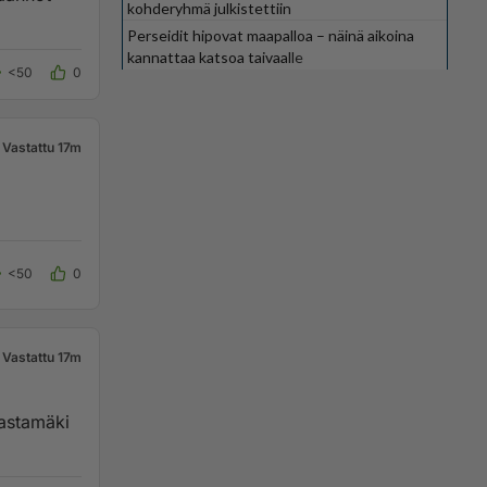
kohderyhmä julkistettiin
Perseidit hipovat maapalloa – näinä aikoina
kannattaa katsoa taivaalle
<50
0
Vastattu 17m
<50
0
Vastattu 17m
vastamäki