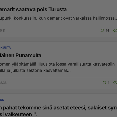
demarit saatava pois Turusta
punki konkurssiin, kun demarit ovat varkaissa hallinnossa..
5:11
14
SKUSTA
läinen Punamulta
men ylläpitämällä illuusiota jossa varallisuutta kasvatettiin
illa ja julkista sektoria kasvattamal...
8:36
1
UUS
 pahat tekomme sinä asetat eteesi, salaiset sy
si valkeuteen ".