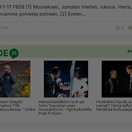
0:1-17 FB38 [1] Mooseksen, Jumalan miehen, rukous. Herra, 
rvamme polvesta polveen. [2] Ennen...
07:02
1