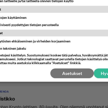
n laitteelle ja/tai laitteella olevien tietojen käyttö
t
etojen käyttäminen
iivisesti pyydettyjen tietojen perusteella
et
äytösten ehkäiseminen ja virheiden korjaaminen
 JULKKISJUORUT
ön tekninen jakelu
ää vähän
ietojesi käsittelyn. Suostumuksesi koskee tätä palvelua, hyväksymättä jä
u oikeesti, ei voi olla totta , ei voi! Menikö *munLevi*, *mun
mukseesi. Jotkut teknologiat saattavat perustella tietojen käsittelyä oike
uttaa muita asetuksia klikkaamalla "Asetukset" linkkiä.
*mun heppa* vasaran alle? *kynnet min...
Asetukset
Hyv
3:01
75
MENOA
istikko
nhan Krypto-lehtisen, 80-luvulta. Olen näemmä unohtanut s