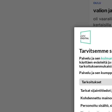
OULU
valion 
oli vaaral
kertaisill
07.08.2026 1
Tarvitsemme s
Palvelu ja sen
kolman
käyttäen evästeitä ja
tarkoituksenmukaisi
Palvelu ja sen kumpp
Tarkoitukset
Tarkat sijaintitiedo
Kohdennettu mainon
Personoitu sisältö, 