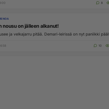
9:00
8
MENOA
 nousu on jälleen alkanut!
see ja velkajarru pitää. Demari-leirissä on nyt paniikki pääll
6:58
10