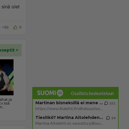
sinä olet
<50
0
Osallistu keskusteluun
Martinan bisneksillä ei mene hyvin
331
https://www.iltalehti.fi/viihdeuutiset/a/c46da6ab-340f-4790-aaa7-0865eed2336 Yrityksen konkurssihakemus on tullut kärä
Tiesitkö? Martina Aitolehden isäpuoli on tämä suosittu laulaja
34
Martina Aitolehti on seurattu julkisuuden henkilö. Lähipiiriin mahtuu muitakin tunnettuja henkilöitä. Tiesitkö, että Ma