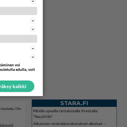
Vastattu 17m
ttäminen voi
 Porche*,
utetulla edulla, voit
äksy kaikki
427
0
STARA.FI
Vastattu 17m
Mirella upealla rantalomalla Kreetalla:
”Nautittiin”
Aikuisten vesirokkorokotukset alkoivat –
äännöt