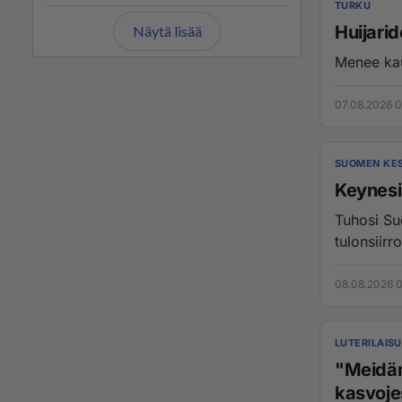
TURKU
Huijari
Näytä lisää
Menee kau
07.08.2026 0
SUOMEN KE
Keynesi
Tuhosi Suo
tulonsiirro
08.08.2026 0
LUTERILAIS
"Meidän
kasvoje