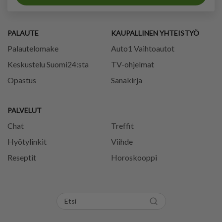
PALAUTE
KAUPALLINEN YHTEISTYÖ
Palautelomake
Auto1 Vaihtoautot
Keskustelu Suomi24:sta
TV-ohjelmat
Opastus
Sanakirja
PALVELUT
Chat
Treffit
Hyötylinkit
Viihde
Reseptit
Horoskooppi