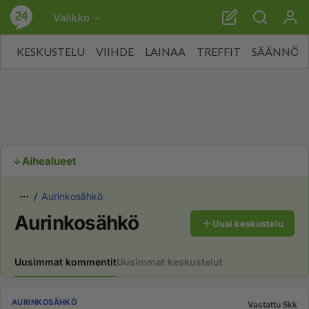
Valikko
KESKUSTELU
VIIHDE
LAINAA
TREFFIT
SÄÄNNÖT
Aihealueet
Aurinkosähkö
Aurinkosähkö
Uusi keskustelu
Uusimmat kommentit
Uusimmat keskustelut
AURINKOSÄHKÖ
Vastattu 5kk