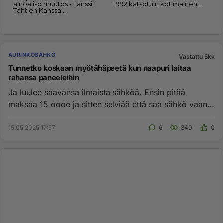
AURINKOSÄHKÖ
Vastattu 5kk
Tunnetko koskaan myötähäpeetä kun naapuri laitaa
rahansa paneeleihin
Ja luulee saavansa ilmaista sähköä. Ensin pitää
maksaa 15 oooe ja sitten selviää että saa sähkö vaan
3kk ja sitten e kk ...
15.05.2025 17:57
6
340
0