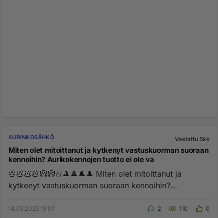
AURINKOSÄHKÖ
Vastattu 5kk
Miten olet mitoittanut ja kytkenyt vastuskuorman suoraan
kennoihin? Aurikokennojen tuotto ei ole va
💩💩💩💩🤡🤡☃️🎩🎩🎩🎩 Miten olet mitoittanut ja
kytkenyt vastuskuorman suoraan kennoihin?
Aurikokennojen tuotto ei ole...
14.05.2025 15:07
2
110
0