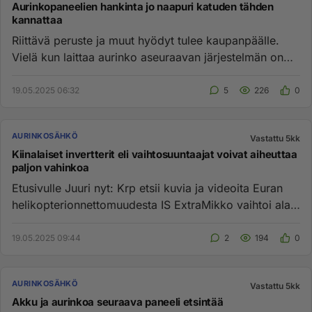
Aurinkopaneelien hankinta jo naapuri katuden tähden
kannattaa
Riittävä peruste ja muut hyödyt tulee kaupanpäälle.
Vielä kun laittaa aurinko aseuraavan järjestelmän on
hyötykin jo suu...
19.05.2025 06:32
5
226
0
AURINKOSÄHKÖ
Vastattu 5kk
Kiinalaiset invertterit eli vaihtosuuntaajat voivat aiheuttaa
paljon vahinkoa
Etusivulle Juuri nyt: Krp etsii kuvia ja videoita Euran
helikopteri­onnettomuudesta IS ExtraMikko vaihtoi alaa
ja tien...
19.05.2025 09:44
2
194
0
AURINKOSÄHKÖ
Vastattu 5kk
Akku ja aurinkoa seuraava paneeli etsintää