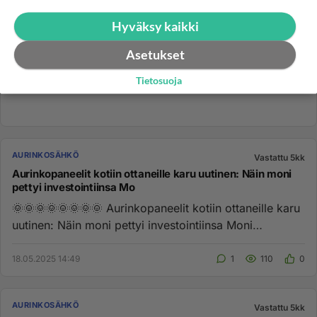
Hyväksy kaikki
Asetukset
Tietosuoja
AURINKOSÄHKÖ
Vastattu 5kk
Aurinkopaneelit kotiin ottaneille karu uutinen: Näin moni
pettyi investointiinsa Mo
🌞🌞🌞🌞🌞🌞🌞🌞 Aurinkopaneelit kotiin ottaneille karu
uutinen: Näin moni pettyi investointiinsa Moni
aurinkopaneelit k...
18.05.2025 14:49
1
110
0
AURINKOSÄHKÖ
Vastattu 5kk