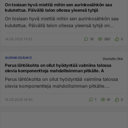
On tosiaan hyvä miettiä mihin sen aurinkosähkön saa
kulutettua. Päivällä talon ollessa yleensä tyhjä
On tosiaan hyvä miettiä mihin sen aurinkosähkön saa
kulutettua. Päivällä talon ollessa yleensä tyhjä on
kulutusta muutam...
14.05.2025 14:52
18
360
0
AURINKOSÄHKÖ
Vastattu 5kk
Perus lähtökohta on ollut hyödyntää valmiina talossa
olevia komponentteja mahdollisimman pitkälle. A
Perus lähtökohta on ollut hyödyntää valmiina talossa
olevia komponentteja mahdollisimman pitkälle.
Alkutilanteessa varaa...
14.05.2025 14:50
1
91
0