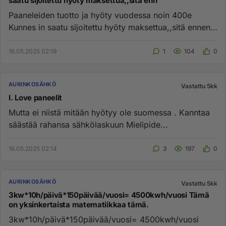
saatu sijoitettu hyöty maksettua,,sitä enn
Paaneleiden tuotto ja hyöty vuodessa noin 400e
Kunnes in saatu sijoitettu hyöty maksettua,,sitä ennen
vaan miinusta. ...
16.05.2025 02:19
1
104
0
AURINKOSÄHKÖ
Vastattu 5kk
I. Love paneelit
Mutta ei niistä mitään hyötyy ole suomessa . Kanntaa
säästää rahansa sähkölaskuun Mielipide...
16.05.2025 02:14
3
197
0
AURINKOSÄHKÖ
Vastattu 5kk
3kw*10h/päivä*150päivää/vuosi= 4500kwh/vuosi Tämä
on yksinkertaista matematiikkaa tämä.
3kw*10h/päivä*150päivää/vuosi= 4500kwh/vuosi