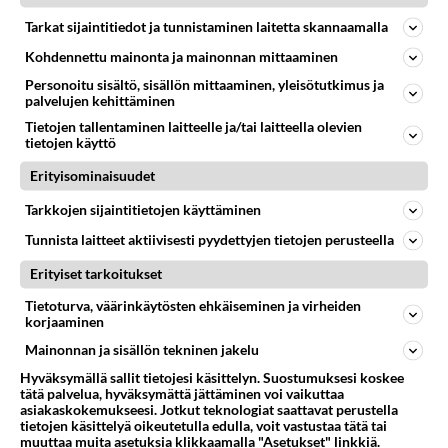
3D TULOSTIN Anonyymi-ap 2025-05-18 12:51:26
Voiko 3D tulostimella tulostaa 1metrin osaa ? Mikä 3D
Tarkat sijaintitiedot ja tunnistaminen laitetta skannaamalla
tulostin tulostaa pit...
Kohdennettu mainonta ja mainonnan mittaaminen
18.05.2025 11:43
3
106
0
Personoitu sisältö, sisällön mittaaminen, yleisötutkimus ja
palvelujen kehittäminen
Tietojen tallentaminen laitteelle ja/tai laitteella olevien
AURINKOSÄHKÖ
Vastattu 5kk
tietojen käyttö
Minä ostan vain temu tuotteita, en osta suomesta mitään !
Erityisominaisuudet
Minä ostan vain temu tuotteita, en osta suomesta
Tarkkojen sijaintitietojen käyttäminen
mitään !...
Tunnista laitteet aktiivisesti pyydettyjen tietojen perusteella
18.05.2025 13:29
4
132
0
Erityiset tarkoitukset
Tietoturva, väärinkäytösten ehkäiseminen ja virheiden
korjaaminen
Mainonnan ja sisällön tekninen jakelu
Hyväksymällä sallit tietojesi käsittelyn. Suostumuksesi koskee
tätä palvelua, hyväksymättä jättäminen voi vaikuttaa
asiakaskokemukseesi. Jotkut teknologiat saattavat perustella
tietojen käsittelyä oikeutetulla edulla, voit vastustaa tätä tai
muuttaa muita asetuksia klikkaamalla "Asetukset" linkkiä.