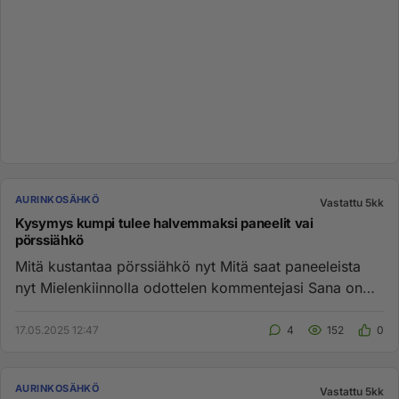
AURINKOSÄHKÖ
Vastattu 5kk
Kysymys kumpi tulee halvemmaksi paneelit vai
pörssiähkö
Mitä kustantaa pörssiähkö nyt Mitä saat paneeleista
nyt Mielenkiinnolla odottelen kommentejasi Sana on
vapaa...
17.05.2025 12:47
4
152
0
AURINKOSÄHKÖ
Vastattu 5kk