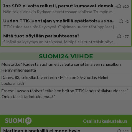
Jos SDP ei voita reilusti, persut kumoavat demokratian Suomesta
620
Näin tekisi ainakin Rydman seuratessaan idolinsa Trumpin mallia https://www.is.fi/politiikka/art-2000012187244.html
Uuden TTK-juontajan ympärillä epätietoisuus sakenee - Nyt MTV hämmentää soppaa
42
TTK tulee taas tänä syksynä. Ohjelman uudet tähtioppilaat julkistetaan torstaina 6. elokuuta klo 14 alkavassa lehdistö
Mitä tuot pöytään parisuhteessa?
477
Siinäpä se kysymys on otsikossa. Mitäpä siis tuot/toisit pöytään parisuhteessa? Oletko mies vai nainen? Koetko sen mitä
SUOMI24 VIIHDE
Muistatko? Kädestä suuhun elävä Satu sai jättimäisen rahasalkun
Henry-miljonääriltä
Danny, 83, teki yllättävän teon - Missä on 25-vuotias Helmi
Loukasmäki?
Ernest Lawson täräytti erikoisen heiton TTK-lehdistötilaisuudessa: "
Onko tässä tarkoituksena...?"
Osallistu keskusteluun
Martinan bisneksillä ei mene hyvin
332