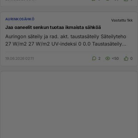
AURINKOSÄHKÖ
Vastattu 1kk
Jaa oaneelit senkun tuotaa ikmaista sähköä
Auringon säteily ja rad. akt. taustasäteily Säteilyteho
27 W/m2 27 W/m2 UV-indeksi 0 0.0 Tausta­säteily
0.161 μSv/h 0.1...
19.06.2026 02:11
2
<50
0