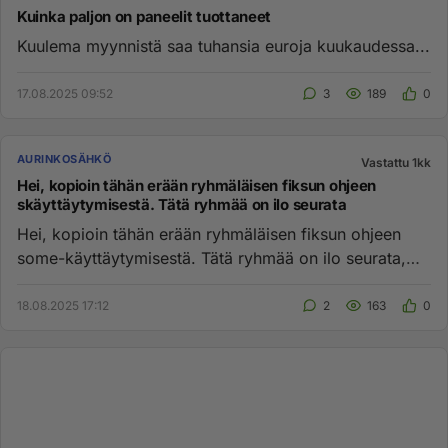
Kuinka paljon on paneelit tuottaneet
Kuulema myynnistä saa tuhansia euroja kuukaudessa...
17.08.2025 09:52
3
189
0
AURINKOSÄHKÖ
Vastattu 1kk
Hei, kopioin tähän erään ryhmäläisen fiksun ohjeen
skäyttäytymisestä. Tätä ryhmää on ilo seurata
Hei, kopioin tähän erään ryhmäläisen fiksun ohjeen
some-käyttäytymisestä. Tätä ryhmää on ilo seurata,
joten. pidetään tä...
18.08.2025 17:12
2
163
0