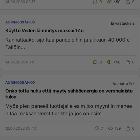
14.06.2026 08:17
0
<50
0
AURINKOSÄHKÖ
Ei vastauksia
Käyttö Veden lämmitys maksoi 17 c
Kannattaako sijoittaa paneeleihin ja akkuun 40 000 e
Tällöin...
14.06.2026 08:15
0
<50
0
AURINKOSÄHKÖ
Vastattu 1kk
Onko totta huhu että myyty sähköenergia on veronalaista
tuloa
Myös pien paneeli tuottajalle esim jos myyntiin menee
pitää maksaa verot tulosta ja jos on esim
työttömyyskorvausta sam...
12.06.2026 05:40
7
159
0