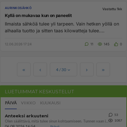
AURINKOSÄHKÖ
Vastattu 1kk
Kyllä on mukavaa kun on paneelit
Ilmaista sähköä tulee yli tarpeen. Vain hetken yöllä on
alhaalla tuotto ja sitten taas kilowatteja tulee....
12.06.2026 17:24
11
145
0
4
/
30
LUETUIMMAT KESKUSTELUT
PÄIVÄ
VIIKKO
KUUKAUSI
53
Anteeksi arkuuteni
1087
Olen säälittävä, mitä tulee sinun kohtaamiseen. Tunnen vaan itseni todella epävarmaksi sun kanssa. Jos minun olisi pitän
06.08.2026 16:54
Ikävä