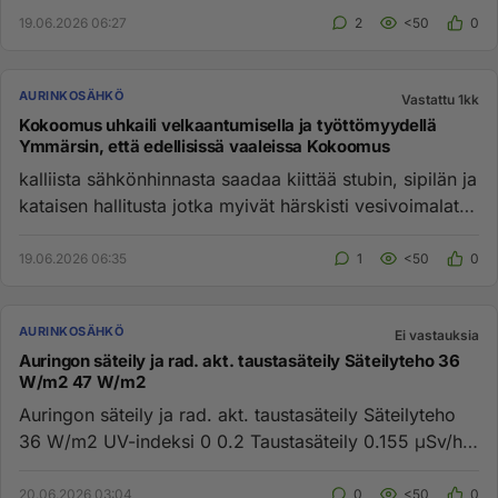
19.06.2026 06:27
2
<50
0
AURINKOSÄHKÖ
Vastattu 1kk
Kokoomus uhkaili velkaantumisella ja työttömyydellä
Ymmärsin, että edellisissä vaaleissa Kokoomus
kalliista sähkönhinnasta saadaa kiittää stubin, sipilän ja
kataisen hallitusta jotka myivät härskisti vesivoimalat,
talv...
19.06.2026 06:35
1
<50
0
AURINKOSÄHKÖ
Ei vastauksia
Auringon säteily ja rad. akt. taustasäteily Säteilyteho 36
W/m2 47 W/m2
Auringon säteily ja rad. akt. taustasäteily Säteilyteho
36 W/m2 UV-indeksi 0 0.2 Tausta­säteily 0.155 μSv/h
0.144 / 0....
20.06.2026 03:04
0
<50
0