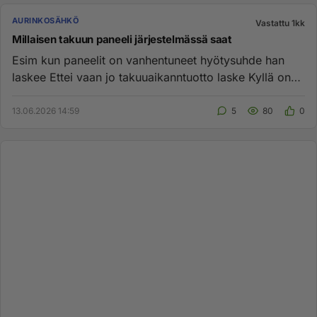
AURINKOSÄHKÖ
Vastattu 1kk
Millaisen takuun paneeli järjestelmässä saat
Esim kun paneelit on vanhentuneet hyötysuhde han
laskee Ettei vaan jo takuuaikanntuotto laske Kyllä on
mukavaa kun on ...
13.06.2026 14:59
5
80
0