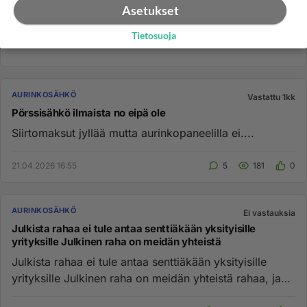
Asetukset
Tietosuoja
AURINKOSÄHKÖ
Vastattu 1kk
Pörssisähkö ilmaista no eipä ole
Siirtomaksut jyllää mutta aurinkopaneelilla ei....
21.04.2026 16:55
5
181
0
AURINKOSÄHKÖ
Ei vastauksia
Julkista rahaa ei tule antaa senttiäkään yksityisille
yrityksille Julkinen raha on meidän yhteistä
Julkista rahaa ei tule antaa senttiäkään yksityisille
yrityksille Julkinen raha on meidän yhteistä rahaa, ja
se raha on...