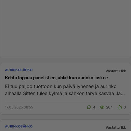
AURINKOSÄHKÖ
Vastattu 1kk
Kohta loppuu panelistien juhlat kun aurinko laskee
Ei tuu paljoo tuottoon kun päivä lyhenee ja aurinko
alhaalla Sitten tulee kylmä ja sähkön tarve kasvaa Ja
kas kummaa ...
17.08.2025 08:55
4
204
0
AURINKOSÄHKÖ
Vastattu 1kk