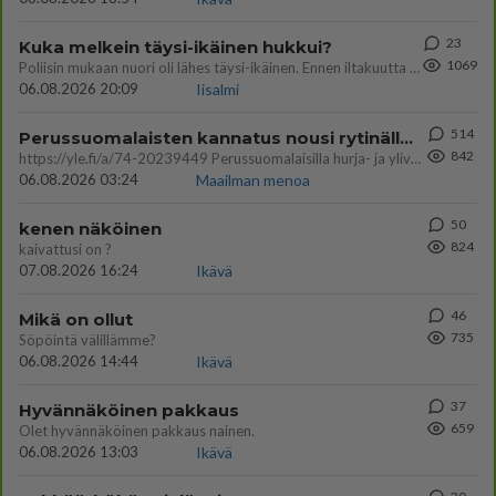
23
Kuka melkein täysi-ikäinen hukkui?
1069
Poliisin mukaan nuori oli lähes täysi-ikäinen. Ennen iltakuutta tulleen ilmoituksen mukaan ihminen oli joutunut mahdoll
06.08.2026 20:09
Iisalmi
514
Perussuomalaisten kannatus nousi rytinällä Ylen tänään julkaisemassa tuoreimmassa gallup-kyselyssä.
842
https://yle.fi/a/74-20239449 Perussuomalaisilla hurja- ja ylivoimaisesti suurin nousu tässä uudessa Ylen gallupissa. Kyl
06.08.2026 03:24
Maailman menoa
50
kenen näköinen
824
kaivattusi on ?
07.08.2026 16:24
Ikävä
46
Mikä on ollut
735
Söpöintä välillämme?
06.08.2026 14:44
Ikävä
37
Hyvännäköinen pakkaus
659
Olet hyvännäköinen pakkaus nainen.
06.08.2026 13:03
Ikävä