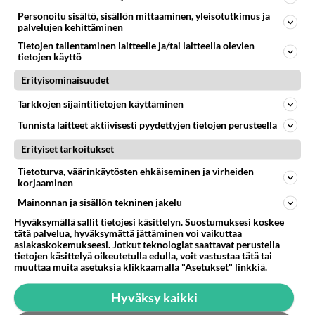
Personoitu sisältö, sisällön mittaaminen, yleisötutkimus ja
palvelujen kehittäminen
AURINKOSÄHKÖ
Vastattu 1kk
Tietojen tallentaminen laitteelle ja/tai laitteella olevien
tietojen käyttö
Kertokaas kokemuksia firmoista
Onko kokemuksia näistä. JN-Solar, Aurinkotukku.fi,
Erityisominaisuudet
SoleTech, Solarshop, Nordic Solar, Thermosun?
Tarkkojen sijaintitietojen käyttäminen
Laittakaa mielipiteitä ...
Tunnista laitteet aktiivisesti pyydettyjen tietojen perusteella
13.10.2011 10:24
33
11827
0
Erityiset tarkoitukset
Tietoturva, väärinkäytösten ehkäiseminen ja virheiden
korjaaminen
Mainonnan ja sisällön tekninen jakelu
Hyväksymällä sallit tietojesi käsittelyn. Suostumuksesi koskee
tätä palvelua, hyväksymättä jättäminen voi vaikuttaa
asiakaskokemukseesi. Jotkut teknologiat saattavat perustella
tietojen käsittelyä oikeutetulla edulla, voit vastustaa tätä tai
muuttaa muita asetuksia klikkaamalla "Asetukset" linkkiä.
Hyväksy kaikki