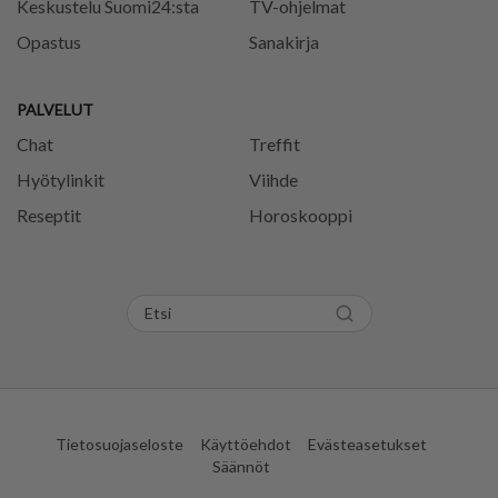
Keskustelu Suomi24:sta
TV-ohjelmat
Opastus
Sanakirja
PALVELUT
Chat
Treffit
Hyötylinkit
Viihde
Reseptit
Horoskooppi
Tietosuojaseloste
Käyttöehdot
Evästeasetukset
Säännöt