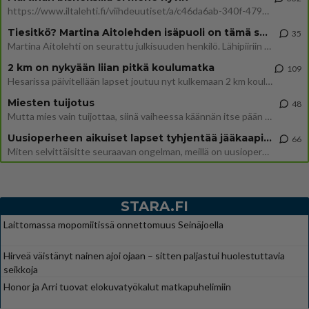
https://www.iltalehti.fi/viihdeuutiset/a/c46da6ab-340f-4790-aaa7-0865eed2336 Yrityksen konkurssihakemus on tullut kärä
Tiesitkö? Martina Aitolehden isäpuoli on tämä suosittu laulaja
35
Martina Aitolehti on seurattu julkisuuden henkilö. Lähipiiriin mahtuu muitakin tunnettuja henkilöitä. Tiesitkö, että Ma
2 km on nykyään liian pitkä koulumatka
109
Hesarissa päivitellään lapset joutuu nyt kulkemaan 2 km kouluun jösses. Ruostefillarilla tuo matka menee vaikka miten äk
Miesten tuijotus
48
Mutta mies vain tuijottaa, siinä vaiheessa käännän itse pään pois. Mikä juttu? Yleensä jos joku tuijottaa tai katsoo, hä
Uusioperheen aikuiset lapset tyhjentää jääkaapin käydessään
66
Miten selvittäisitte seuraavan ongelman, meillä on uusioperhe, minulla teini-ikäiset lapset ja puolisolla aikuiset, jotk
STARA.FI
Laittomassa mopomiitissä onnettomuus Seinäjoella
Hirveä väistänyt nainen ajoi ojaan – sitten paljastui huolestuttavia
seikkoja
Honor ja Arri tuovat elokuvatyökalut matkapuhelimiin