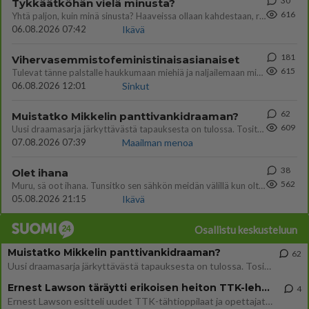
30
Tykkäätköhän vielä minusta?
616
Yhtä paljon, kuin minä sinusta? Haaveissa ollaan kahdestaan, rauhassa ja lähennytään fyysisesti ja tutustutaan syvemmin
06.08.2026 07:42
Ikävä
181
Vihervasemmistofeministinaisasianaiset
615
Tulevat tänne palstalle haukkumaan miehiä ja naljailemaan miehelle, kehuvat olevansa heitä parempia. Itse asuvat MIEHE
06.08.2026 12:01
Sinkut
62
Muistatko Mikkelin panttivankidraaman?
609
Uusi draamasarja järkyttävästä tapauksesta on tulossa. Tositapahtumiin perustuva sarja ammentaa vuoden 1986 Mikkelin pan
07.08.2026 07:39
Maailman menoa
38
Olet ihana
562
Muru, sä oot ihana. Tunsitko sen sähkön meidän välillä kun oltiin ihan låhekkäin? 👩‍❤️‍👩❤️😼😘
05.08.2026 21:15
Ikävä
Osallistu keskusteluun
Muistatko Mikkelin panttivankidraaman?
62
Uusi draamasarja järkyttävästä tapauksesta on tulossa. Tositapahtumiin perustuva sarja ammentaa vuoden 1986 Mikkelin pan
Ernest Lawson täräytti erikoisen heiton TTK-lehdistötilaisuudessa: " Onko tässä tarkoituksena...?"
4
Ernest Lawson esitteli uudet TTK-tähtioppilaat ja opettajat torstaina 6.8. lehdistölle. Tulevalla kaudella on yksi hausk