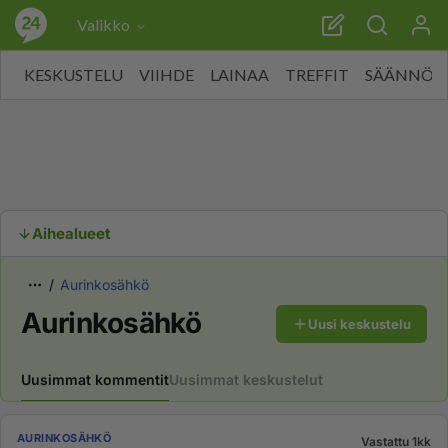
Valikko
KESKUSTELU
VIIHDE
LAINAA
TREFFIT
SÄÄNNÖT
Aihealueet
Aurinkosähkö
Aurinkosähkö
Uusi keskustelu
Uusimmat kommentit
Uusimmat keskustelut
AURINKOSÄHKÖ
Vastattu 1kk