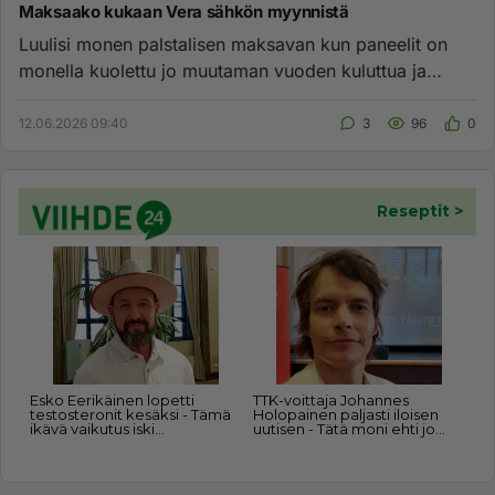
Maksaako kukaan Vera sähkön myynnistä
Luulisi monen palstalisen maksavan kun paneelit on
monella kuolettu jo muutaman vuoden kuluttua ja
kaikki on ilmaista ja...
12.06.2026 09:40
3
96
0