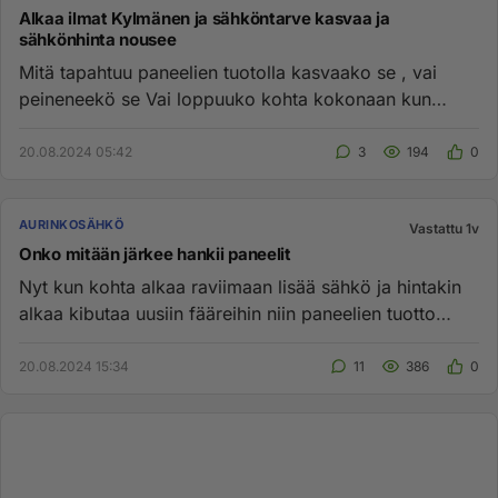
Alkaa ilmat Kylmänen ja sähköntarve kasvaa ja
sähkönhinta nousee
Mitä tapahtuu paneelien tuotolla kasvaako se , vai
peineneekö se Vai loppuuko kohta kokonaan kun
aurinko ei paista. ...
20.08.2024 05:42
3
194
0
AURINKOSÄHKÖ
Vastattu 1v
Onko mitään järkee hankii paneelit
Nyt kun kohta alkaa raviimaan lisää sähkö ja hintakin
alkaa kibutaa uusiin fääreihin niin paneelien tuotto
laskee kuin k...
20.08.2024 15:34
11
386
0