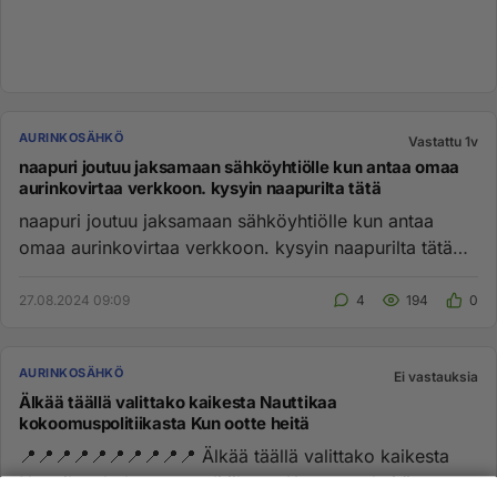
AURINKOSÄHKÖ
Vastattu 1v
naapuri joutuu jaksamaan sähköyhtiölle kun antaa omaa
aurinkovirtaa verkkoon. kysyin naapurilta tätä
naapuri joutuu jaksamaan sähköyhtiölle kun antaa
omaa aurinkovirtaa verkkoon. kysyin naapurilta tätä
asiaa kun se hehkut...
27.08.2024 09:09
4
194
0
AURINKOSÄHKÖ
Ei vastauksia
Älkää täällä valittako kaikesta Nauttikaa
kokoomuspolitiikasta Kun ootte heitä
📍📍📍📍📍📍📍📍📍📍 Älkää täällä valittako kaikesta
Nauttikaa kokoomuspolitiikasta Kun ootte heitä