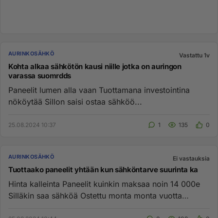
AURINKOSÄHKÖ
Vastattu 1v
Kohta alkaa sähkötön kausi niille jotka on auringon
varassa suomrdds
Paneelit lumen alla vaan Tuottamana investointina
nököytää Sillon saisi ostaa sähköö...
25.08.2024 10:37
1
135
0
AURINKOSÄHKÖ
Ei vastauksia
Tuottaako paneelit yhtään kun sähköntarve suurinta ka
Hinta kalleinta Paneelit kuinkin maksaa noin 14 000e
Silläkin saa sähköä Ostettu monta monta vuotta
Anselmi vakkala...