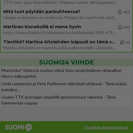
TTK tulee taas tänä syksynä. Ohjelman uudet tähtioppilaat julkistetaan torstaina 6. elokuuta klo 14 alkavassa lehdistö
Mitä tuot pöytään parisuhteessa?
425
Siinäpä se kysymys on otsikossa. Mitäpä siis tuot/toisit pöytään parisuhteessa? Oletko mies vai nainen? Koetko sen mitä
Martinan bisneksillä ei mene hyvin
301
https://www.iltalehti.fi/viihdeuutiset/a/c46da6ab-340f-4790-aaa7-0865eed2336 Yrityksen konkurssihakemus on tullut kärä
Tiesitkö? Martina Aitolehden isäpuoli on tämä suosittu laulaja
30
Martina Aitolehti on seurattu julkisuuden henkilö. Lähipiiriin mahtuu muitakin tunnettuja henkilöitä. Tiesitkö, että Ma
SUOMI24 VIIHDE
Muistatko? Kädestä suuhun elävä Satu sai jättimäisen rahasalkun
Henry-miljonääriltä
Linda Lampenius ja Pete Parkkonen yllättävät yhdessä - Tämä ei jätä
kylmäksi...
Uuden TTK-juontajan ympärillä epätietoisuus sakenee - Tämä
hämmentää soppaa
Osallistu keskusteluun