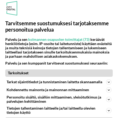
äänestäneet Ja kii...
28.08.2024 11:51
0
169
0
Tarvitsemme suostumuksesi tarjotaksemme
AURINKOSÄHKÖ
Ei vastauksia
personoitua palvelua
Kohta loppuu Panelisti täysin ilmainen sähkön käyttö
Palvelu ja sen
kolmannen osapuolen toimittajat (73)
keräävät
Joudutte meidän tavallinen kanssa maksamaan sähkön
henkilötietoja (esim. IP-osoite tai laitetunniste) käyttäen evästeitä
käytöstä ne kuin me muumiot ja finoy Onnea
ja muita teknisiä keinoja tietojen tallentamiseen ja lukemiseen
laitteellasi tarjotakseen sinulle tarkoituksenmukaisia mainoksia
kokoomuslaisille loisil...
ja parhaan mahdollisen asiakaskokemuksen.
28.08.2024 17:35
0
135
0
Palvelu ja sen kumppanit tarvitsevat suostumuksesi seuraaviin:
Tarkoitukset
AURINKOSÄHKÖ
Vastattu 1v
Tarkat sijaintitiedot ja tunnistaminen laitetta skannaamalla
Anonyymi kirjoitti:Tapauksia on ollut todella paljo. Tämä
hepatiitti E -tartuntojen ja lihatuot
Kohdennettu mainonta ja mainonnan mittaaminen
Anonyymi kirjoitti: ”Tapauksia on ollut todella paljon” –
Personoitu sisältö, sisällön mittaaminen, yleisötutkimus ja
palvelujen kehittäminen
Tämä hepatiitti E -tartuntojen ja lihatuotteiden
Tietojen tallentaminen laitteelle ja/tai laitteella olevien
yhteydestä ti...
tietojen käyttö
28.08.2024 20:48
1
140
0