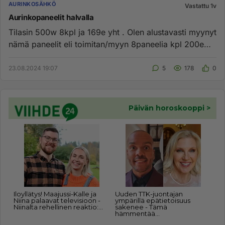
AURINKOSÄHKÖ
Vastattu 1v
Aurinkopaneelit halvalla
Tilasin 500w 8kpl ja 169e yht . Olen alustavasti myynyt
nämä paneelit eli toimitan/myyn 8paneelia kpl 200e
kpl s...
23.08.2024 19:07
5
178
0