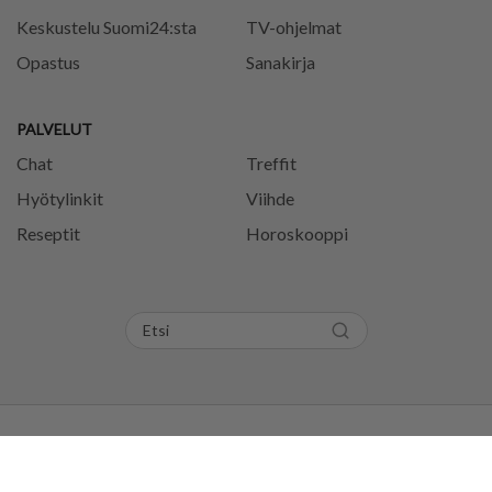
Keskustelu Suomi24:sta
TV-ohjelmat
Opastus
Sanakirja
PALVELUT
Chat
Treffit
Hyötylinkit
Viihde
Reseptit
Horoskooppi
Tietosuojaseloste
Käyttöehdot
Evästeasetukset
Säännöt