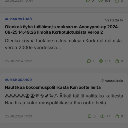
25.08.2024 10:44
0
108
0
AURINKOSÄHKÖ
Vastattu 1v
Olenko köyhä tuöläimejls maksan m Anonyymi-ap 2024-
08-25 14:49:26 Ilmoita Korkotulotuloista veroa 2
Olenko köyhä tuöläine n Jos maksan Korkotulotuloista
veroa 2000e vuodesssa...
25.08.2024 11:52
1
137
0
AURINKOSÄHKÖ
Ei vastauksia
Nauttikaa kokoomuspolitiikasta Kun ootte heitä
⛪⛪⛪⛪⛪🏖️🏖️🤎🐻🍆🐑🦏 Älkää täällä valittako kaikesta
Nauttikaa kokoomuspolitiikasta Kun ootte heitä
äänestäneet Ja ki...
25.08.2024 11:23
0
77
0