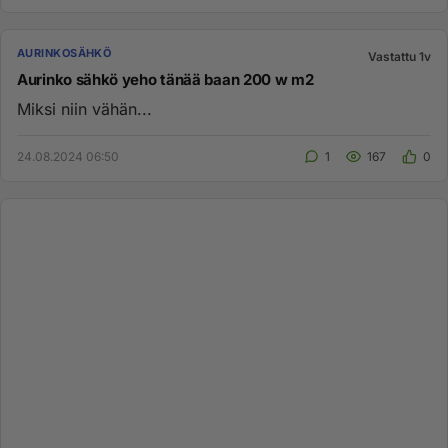
AURINKOSÄHKÖ
Vastattu 1v
Aurinko sähkö yeho tänää baan 200 w m2
Miksi niin vähän...
24.08.2024 06:50
1
167
0