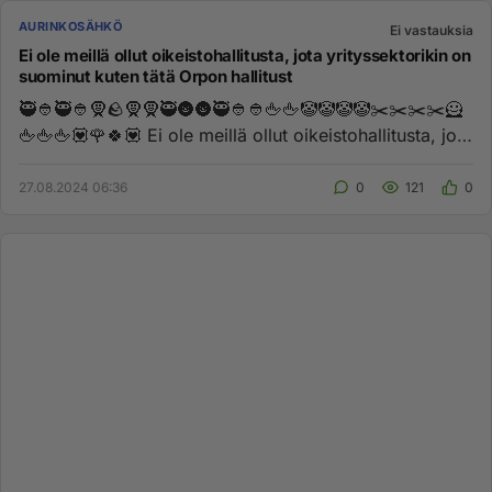
AURINKOSÄHKÖ
Ei vastauksia
Ei ole meillä ollut oikeistohallitusta, jota yrityssektorikin on
suominut kuten tätä Orpon hallitust
🥷👲🥷👲🧕🪨🧕🧕🥷🌚🌚🥷👲👲🖕🖕🤡🤡🤡🤡✂️✂️✂️✂️🦸
🖕🖕🖕💟🌹🍀💟 Ei ole meillä ollut oikeistohallitusta, jota
yrityssekt...
27.08.2024 06:36
0
121
0