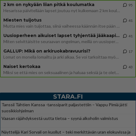
2 km on nykyään liian pitkä koulumatka
95
Hesarissa päivitellään lapset joutuu nyt kulkemaan 2 km kouluun jösses. Ruostefillarilla tuo matka menee vaikka miten äk
Miesten tuijotus
41
Mutta mies vain tuijottaa, siinä vaiheessa käännän itse pään pois. Mikä juttu? Yleensä jos joku tuijottaa tai katsoo, hä
Uusioperheen aikuiset lapset tyhjentää jääkaapin käydessään
41
Miten selvittäisitte seuraavan ongelman, meillä on uusioperhe, minulla teini-ikäiset lapset ja puolisolla aikuiset, jotk
GALLUP: Mikä on arkiruokabravuurisi?
17
Lomat on monella lomailtu ja arki alkaa. Se voi tarkoittaa myös sitä, että grillailut on grillattu ja palataan arjen ruo
Naiset kertokaa
43
Miksi se että mies on seksuaalinen ja haluaa seksiä ja te olette hänen mielestänne haluttava on vastenmielistä? Mikä sii
STARA.FI
Tanssii Tähtien Kanssa -tanssiparit paljastettiin – Vappu Pimiä jätti
suosikkiohjelman
Vaasan räjähdyksestä uutta tietoa – syynä alkoholin valmistus
Näyttelijä Kari Sorvali on kuollut – teki merkittävän uran elokuvissa ja