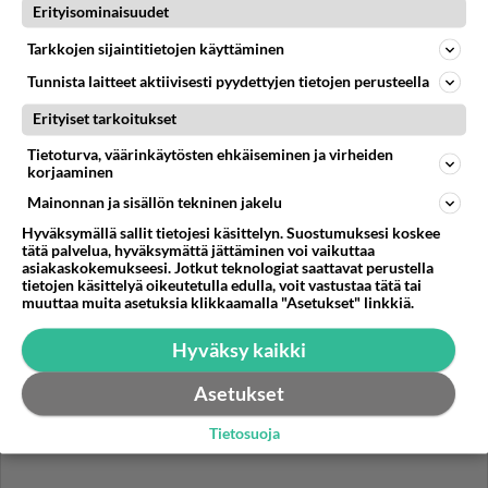
Erityisominaisuudet
Tarkkojen sijaintitietojen käyttäminen
AURINKOSÄHKÖ
Vastattu 1v
Tunnista laitteet aktiivisesti pyydettyjen tietojen perusteella
Kiinteistöakku haussa paneeleille jotka jo on
Erityiset tarkoitukset
Minkäkokoisen kannattaa laittaa että akut kestää
pisimpään? Katoltahan nyt ei hirveästi tule enää ja
Tietoturva, väärinkäytösten ehkäiseminen ja virheiden
korjaaminen
ylipäätään 5kw pan...
30.08.2024 19:46
4
456
0
Mainonnan ja sisällön tekninen jakelu
Hyväksymällä sallit tietojesi käsittelyn. Suostumuksesi koskee
tätä palvelua, hyväksymättä jättäminen voi vaikuttaa
asiakaskokemukseesi. Jotkut teknologiat saattavat perustella
tietojen käsittelyä oikeutetulla edulla, voit vastustaa tätä tai
muuttaa muita asetuksia klikkaamalla "Asetukset" linkkiä.
Hyväksy kaikki
Asetukset
Tietosuoja