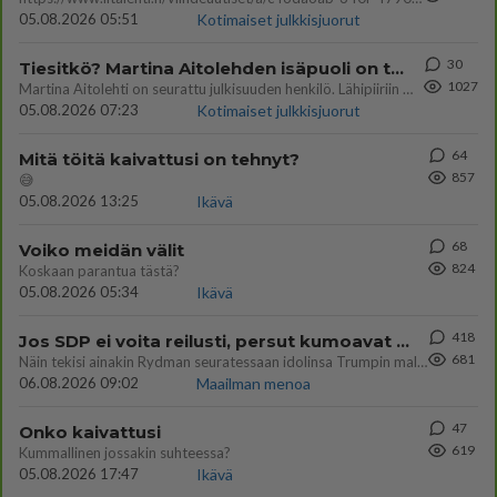
05.08.2026 05:51
Kotimaiset julkkisjuorut
30
Tiesitkö? Martina Aitolehden isäpuoli on tämä suosittu laulaja
1027
Martina Aitolehti on seurattu julkisuuden henkilö. Lähipiiriin mahtuu muitakin tunnettuja henkilöitä. Tiesitkö, että Ma
05.08.2026 07:23
Kotimaiset julkkisjuorut
64
Mitä töitä kaivattusi on tehnyt?
857
😅
05.08.2026 13:25
Ikävä
68
Voiko meidän välit
824
Koskaan parantua tästä?
05.08.2026 05:34
Ikävä
418
Jos SDP ei voita reilusti, persut kumoavat demokratian Suomesta
681
Näin tekisi ainakin Rydman seuratessaan idolinsa Trumpin mallia https://www.is.fi/politiikka/art-2000012187244.html
06.08.2026 09:02
Maailman menoa
47
Onko kaivattusi
619
Kummallinen jossakin suhteessa?
05.08.2026 17:47
Ikävä