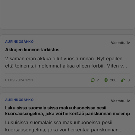
AURINKOSÄHKÖ
Vastattu 1v
Akkujen kunnon tarkistus
2 saman erän akkua ollut vuosia rinnan. Nyt epäilen
että toinen tai molemmat alkaa olleen förbii. Miten voi
tutkia akun ...
01.09.2024 12:11
2
268
0
AURINKOSÄHKÖ
Vastattu 1v
Lukuisissa suomalaisissa makuuhuoneissa pesii
kuorsausongelma, joka voi heikentää pariskunnan molemp
Lukuisissa suomalaisissa makuuhuoneissa pesii
kuorsausongelma, joka voi heikentää pariskunnan