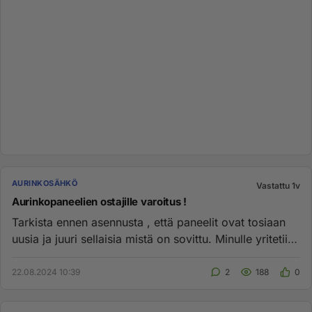
AURINKOSÄHKÖ
Vastattu 1v
Aurinkopaneelien ostajille varoitus !
Tarkista ennen asennusta , että paneelit ovat tosiaan
uusia ja juuri sellaisia mistä on sovittu. Minulle yritetiin
tuoda...
22.08.2024 10:39
2
188
0