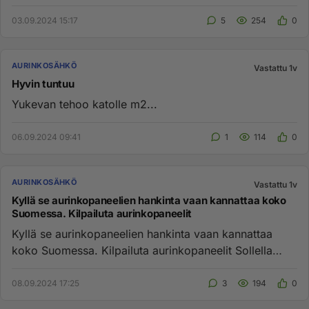
molempien osapuolten unta ...
03.09.2024 15:17
5
254
0
AURINKOSÄHKÖ
Vastattu 1v
Hyvin tuntuu
Yukevan tehoo katolle m2...
06.09.2024 09:41
1
114
0
AURINKOSÄHKÖ
Vastattu 1v
Kyllä se aurinkopaneelien hankinta vaan kannattaa koko
Suomessa. Kilpailuta aurinkopaneelit
Kyllä se aurinkopaneelien hankinta vaan kannattaa
koko Suomessa. Kilpailuta aurinkopaneelit Sollella
täysin ilmaiseksi...
08.09.2024 17:25
3
194
0