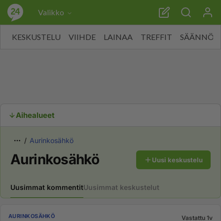
Valikko
KESKUSTELU
VIIHDE
LAINAA
TREFFIT
SÄÄNNÖT
Aihealueet
Aurinkosähkö
Aurinkosähkö
Uusi keskustelu
Uusimmat kommentit
Uusimmat keskustelut
AURINKOSÄHKÖ
Vastattu 1v