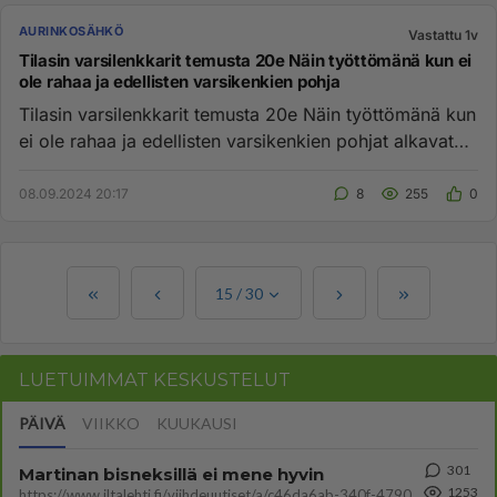
AURINKOSÄHKÖ
Vastattu 1v
Tilasin varsilenkkarit temusta 20e Näin työttömänä kun ei
ole rahaa ja edellisten varsikenkien pohja
Tilasin varsilenkkarit temusta 20e Näin työttömänä kun
ei ole rahaa ja edellisten varsikenkien pohjat alkavat
olemaan lo...
08.09.2024 20:17
8
255
0
15
/
30
LUETUIMMAT KESKUSTELUT
PÄIVÄ
VIIKKO
KUUKAUSI
301
Martinan bisneksillä ei mene hyvin
1253
https://www.iltalehti.fi/viihdeuutiset/a/c46da6ab-340f-4790-aaa7-0865eed2336 Yrityksen konkurssihakemus on tullut kärä