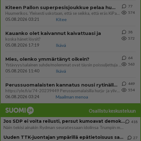
77
Kiteen Pallon superpesisjoukkue pelaa huumeiden vaikutuksen alaisena
574
Huumerikos. Yleisesti uskotaan, että se seikka, että eräs KiPan pelaaja kärähtää huumeista, on vain jäävuoren huippu. M
05.08.2026 03:21
Kitee
38
Kauanko olet kaivannut kaivattuasi ja
572
koska hänet löysit?
05.08.2026 17:19
Ikävä
64
Mies, olenko ymmärtänyt oikein?
563
Ystävyys/salainen suhde/molemmat ovat täysin poissuljettuja asioita? Nainen
05.08.2026 11:40
Ikävä
449
Perussuomalaisten kannatus nousi rytinällä Ylen tänään julkaisemassa tuoreimmassa gallup-kyselyssä.
554
https://yle.fi/a/74-20239449 Perussuomalaisilla hurja- ja ylivoimaisesti suurin nousu tässä uudessa Ylen gallupissa. Kyl
06.08.2026 03:24
Maailman menoa
Osallistu keskusteluun
Jos SDP ei voita reilusti, persut kumoavat demokratian Suomesta
418
Näin tekisi ainakin Rydman seuratessaan idolinsa Trumpin mallia https://www.is.fi/politiikka/art-2000012187244.html
Uuden TTK-juontajan ympärillä epätietoisuus sakenee - Nyt MTV hämmentää soppaa
27