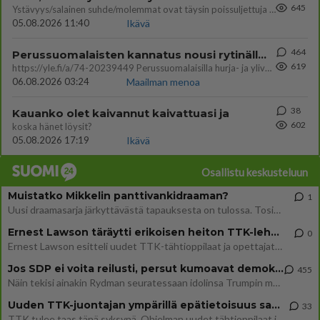
645
Ystävyys/salainen suhde/molemmat ovat täysin poissuljettuja asioita? Nainen
05.08.2026 11:40
Ikävä
464
Perussuomalaisten kannatus nousi rytinällä Ylen tänään julkaisemassa tuoreimmassa gallup-kyselyssä.
619
https://yle.fi/a/74-20239449 Perussuomalaisilla hurja- ja ylivoimaisesti suurin nousu tässä uudessa Ylen gallupissa. Kyl
06.08.2026 03:24
Maailman menoa
38
Kauanko olet kaivannut kaivattuasi ja
602
koska hänet löysit?
05.08.2026 17:19
Ikävä
Osallistu keskusteluun
Muistatko Mikkelin panttivankidraaman?
1
Uusi draamasarja järkyttävästä tapauksesta on tulossa. Tositapahtumiin perustuva sarja ammentaa vuoden 1986 Mikkelin pan
Ernest Lawson täräytti erikoisen heiton TTK-lehdistötilaisuudessa: " Onko tässä tarkoituksena...?"
0
Ernest Lawson esitteli uudet TTK-tähtioppilaat ja opettajat torstaina 6.8. lehdistölle. Tulevalla kaudella on yksi hausk
Jos SDP ei voita reilusti, persut kumoavat demokratian Suomesta
455
Näin tekisi ainakin Rydman seuratessaan idolinsa Trumpin mallia https://www.is.fi/politiikka/art-2000012187244.html
Uuden TTK-juontajan ympärillä epätietoisuus sakenee - Nyt MTV hämmentää soppaa
33
TTK tulee taas tänä syksynä. Ohjelman uudet tähtioppilaat julkistetaan torstaina 6. elokuuta klo 14 alkavassa lehdistö