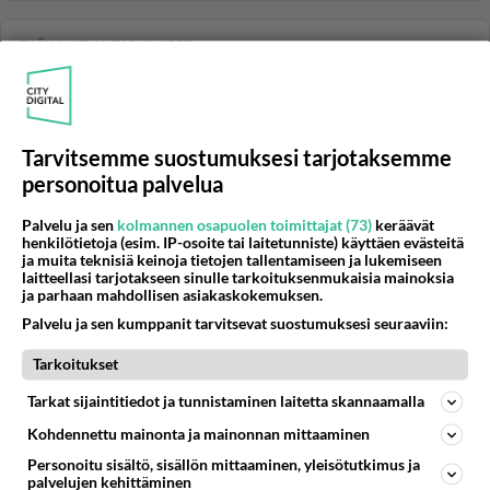
TYÖKALUT JA TARVIKKEET
Vastattu 2v
Rullanaulain
Kokemuksia tai suosituksia rullanaulaimista
ulkoverhous, otsalaudoitus, räystäänaluslaudoitus jne.
Tarvitsemme suostumuksesi tarjotaksemme
töihin sopiva. Senco...
personoitua palvelua
31.03.2015 18:26
1
573
0
Palvelu ja sen
kolmannen osapuolen toimittajat (73)
keräävät
henkilötietoja (esim. IP-osoite tai laitetunniste) käyttäen evästeitä
TYÖKALUT JA TARVIKKEET
ja muita teknisiä keinoja tietojen tallentamiseen ja lukemiseen
Vastattu 2v
laitteellasi tarjotakseen sinulle tarkoituksenmukaisia mainoksia
kompressorin hankinta?
ja parhaan mahdollisen asiakaskokemuksen.
MINKÄLAISEN JA KOKOISEN, KOMPRESSORIN
Palvelu ja sen kumppanit tarvitsevat suostumuksesi seuraaviin:
KANNATTAA LAITTAA TALLI KÄYTTÖÖN. JOLLA
Tarkoitukset
TOIMISI, PULTTIPYSSY-NAULAIMET-MAALI HOMMA...
20.11.2007 16:37
6
1458
0
Tarkat sijaintitiedot ja tunnistaminen laitetta skannaamalla
Kohdennettu mainonta ja mainonnan mittaaminen
Personoitu sisältö, sisällön mittaaminen, yleisötutkimus ja
TYÖKALUT JA TARVIKKEET
Vastattu 2v
palvelujen kehittäminen