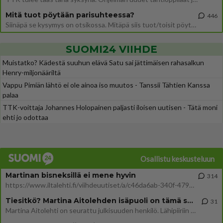
Mitä tuot pöytään parisuhteessa?
446
Siinäpä se kysymys on otsikossa. Mitäpä siis tuot/toisit pöytään parisuhteessa? Oletko mies vai nainen? Koetko sen mitä
SUOMI24 VIIHDE
Muistatko? Kädestä suuhun elävä Satu sai jättimäisen rahasalkun
Henry-miljonääriltä
Vappu Pimiän lähtö ei ole ainoa iso muutos - Tanssii Tähtien Kanssa
palaa
TTK-voittaja Johannes Holopainen paljasti iloisen uutisen - Tätä moni
ehti jo odottaa
Osallistu keskusteluun
Martinan bisneksillä ei mene hyvin
314
https://www.iltalehti.fi/viihdeuutiset/a/c46da6ab-340f-4790-aaa7-0865eed2336 Yrityksen konkurssihakemus on tullut kärä
Tiesitkö? Martina Aitolehden isäpuoli on tämä suosittu laulaja
31
Martina Aitolehti on seurattu julkisuuden henkilö. Lähipiiriin mahtuu muitakin tunnettuja henkilöitä. Tiesitkö, että Ma