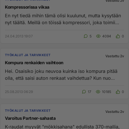
Vastattu 2v
Kompressorissa vikaa
En nyt tiedä mihin tämä olisi kuulunut, mutta kysytään
nyt täältä. Meillä on töissä kompressori, joka toimii
muuten, mut...
24.04.2013 19:07
5
4094
0
TYÖKALUT JA TARVIKKEET
Vastattu 2v
Kompura renkaiden vaihtoon
Hei. Osaisiko joku neuvoa kuinka iso kompura pitää
olla, että saisi auton renkaat vaihdettua? Kun nuo
Baarit ja litrat ...
25.08.2013 06:29
17
10185
0
TYÖKALUT JA TARVIKKEET
Vastattu 2v
Varoitus Partner-sahasta
K-raudat myyvät "mökkisahana" edullista 370-mallia,