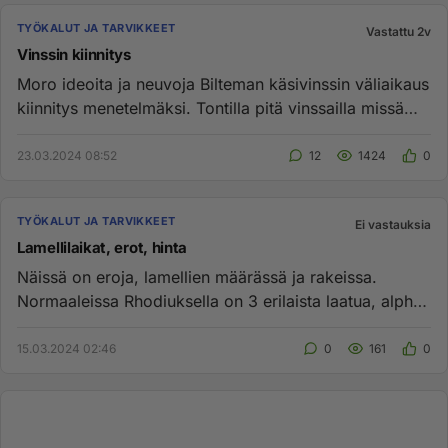
TYÖKALUT JA TARVIKKEET
Vastattu 2v
Vinssin kiinnitys
Moro ideoita ja neuvoja Bilteman käsivinssin väliaikaus
kiinnitys menetelmäksi. Tontilla pitä vinssailla missä
milloinki...
23.03.2024 08:52
12
1424
0
TYÖKALUT JA TARVIKKEET
Ei vastauksia
Lamellilaikat, erot, hinta
Näissä on eroja, lamellien määrässä ja rakeissa.
Normaaleissa Rhodiuksella on 3 erilaista laatua, alpha
alin laatu LSZ-...
15.03.2024 02:46
0
161
0