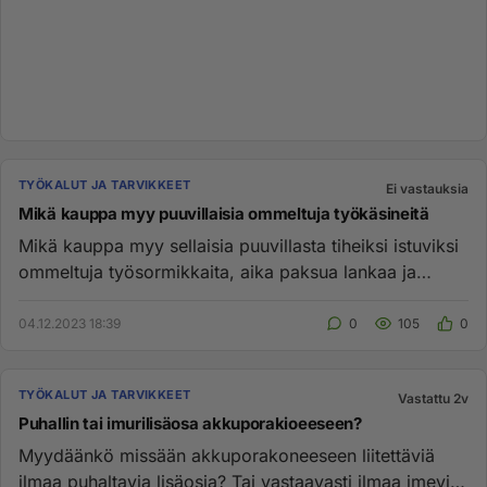
TYÖKALUT JA TARVIKKEET
Ei vastauksia
Mikä kauppa myy puuvillaisia ommeltuja työkäsineitä
Mikä kauppa myy sellaisia puuvillasta tiheiksi istuviksi
ommeltuja työsormikkaita, aika paksua lankaa ja
tiheästi ommelt...
04.12.2023 18:39
0
105
0
TYÖKALUT JA TARVIKKEET
Vastattu 2v
Puhallin tai imurilisäosa akkuporakioeeseen?
Myydäänkö missään akkuporakoneeseen liitettäviä
ilmaa puhaltavia lisäosia? Tai vastaavasti ilmaa imeviä