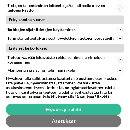
paineilma konpuran säätö
Tietojen tallentaminen laitteelle ja/tai laitteella olevien
paineilma konpuran säätö,niin säädetäänkö maximi
tietojen käyttö
ilma liittimestä olevasta punasesta vai katkasijassa
Erityisominaisuudet
olevasta ruuvista ...
Tarkkojen sijaintitietojen käyttäminen
19.04.2007 18:12
4
7285
0
Tunnista laitteet aktiivisesti pyydettyjen tietojen perusteella
Erityiset tarkoitukset
Tietoturva, väärinkäytösten ehkäiseminen ja virheiden
korjaaminen
Mainonnan ja sisällön tekninen jakelu
Hyväksymällä sallit tietojesi käsittelyn. Suostumuksesi koskee
tätä palvelua, hyväksymättä jättäminen voi vaikuttaa
asiakaskokemukseesi. Jotkut teknologiat saattavat perustella
tietojen käsittelyä oikeutetulla edulla, voit vastustaa tätä tai
muuttaa muita asetuksia klikkaamalla "Asetukset" linkkiä.
Hyväksy kaikki
Asetukset