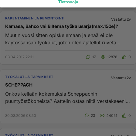
Tietosuoja
RAKENTAMINEN JA REMONTOINTI
Vastattu 2v
Kamasa, Bahco vai Biltema työkalusarja(max.150e)?
Muutin vuosi sitten opiskelemaan ja enää ei ole
käytössä isän työkalut, joten olen ajatellut ruveta
keräämään itselleni ...
03.04.2017 22:11
17
12878
0
TYÖKALUT JA TARVIKKEET
Vastattu 2v
SCHEPPACH
Onkos kellään kokemuksia Scheppachin
puuntyöstökoneista? Aattelin ostaa niitä verstakseeni.
Onko hyvä hinta/laatusuhde?...
30.03.2006 08:50
23
44051
0
TYÖKALUT JA TARVIKKEET