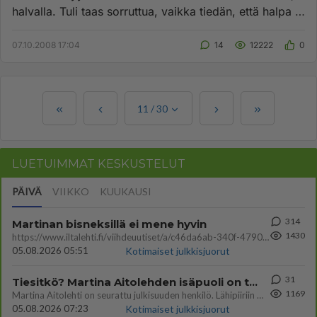
halvalla. Tuli taas sorruttua, vaikka tiedän, että halpa ja
hyvä eiv...
07.10.2008 17:04
14
12222
0
11
/
30
LUETUIMMAT KESKUSTELUT
PÄIVÄ
VIIKKO
KUUKAUSI
314
Martinan bisneksillä ei mene hyvin
1430
https://www.iltalehti.fi/viihdeuutiset/a/c46da6ab-340f-4790-aaa7-0865eed2336 Yrityksen konkurssihakemus on tullut kärä
05.08.2026 05:51
Kotimaiset julkkisjuorut
31
Tiesitkö? Martina Aitolehden isäpuoli on tämä suosittu laulaja
1169
Martina Aitolehti on seurattu julkisuuden henkilö. Lähipiiriin mahtuu muitakin tunnettuja henkilöitä. Tiesitkö, että Ma
05.08.2026 07:23
Kotimaiset julkkisjuorut