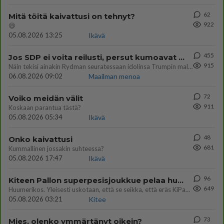
62
Mitä töitä kaivattusi on tehnyt?
922
😅
05.08.2026 13:25
Ikävä
455
Jos SDP ei voita reilusti, persut kumoavat demokratian Suomesta
915
Näin tekisi ainakin Rydman seuratessaan idolinsa Trumpin mallia https://www.is.fi/politiikka/art-2000012187244.html
06.08.2026 09:02
Maailman menoa
72
Voiko meidän välit
911
Koskaan parantua tästä?
05.08.2026 05:34
Ikävä
48
Onko kaivattusi
681
Kummallinen jossakin suhteessa?
05.08.2026 17:47
Ikävä
96
Kiteen Pallon superpesisjoukkue pelaa huumeiden vaikutuksen alaisena
649
Huumerikos. Yleisesti uskotaan, että se seikka, että eräs KiPan pelaaja kärähtää huumeista, on vain jäävuoren huippu. M
05.08.2026 03:21
Kitee
73
Mies, olenko ymmärtänyt oikein?