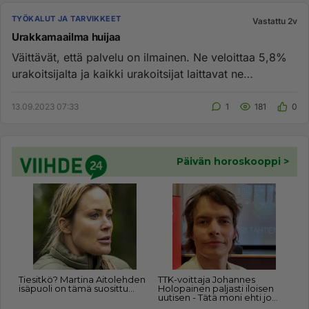
TYÖKALUT JA TARVIKKEET
Vastattu 2v
Urakkamaailma huijaa
Väittävät, että palvelu on ilmainen. Ne veloittaa 5,8%
urakoitsijalta ja kaikki urakoitsijat laittavat ne
asiakkaiden ma...
13.09.2023 07:33
1
181
0