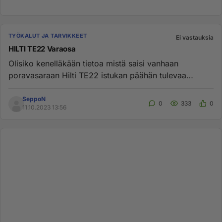
TYÖKALUT JA TARVIKKEET
Ei vastauksia
HILTI TE22 Varaosa
Olisiko kenelläkään tietoa mistä saisi vanhaan
poravasaraan Hilti TE22 istukan päähän tulevaa
"suojusmutteria". Kone ku...
SeppoN
0
333
0
11.10.2023 13:56