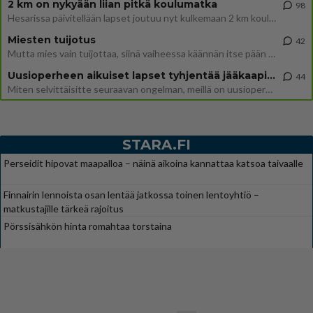
2 km on nykyään liian pitkä koulumatka
98
Hesarissa päivitellään lapset joutuu nyt kulkemaan 2 km kouluun jösses. Ruostefillarilla tuo matka menee vaikka miten äk
Miesten tuijotus
42
Mutta mies vain tuijottaa, siinä vaiheessa käännän itse pään pois. Mikä juttu? Yleensä jos joku tuijottaa tai katsoo, hä
Uusioperheen aikuiset lapset tyhjentää jääkaapin käydessään
44
Miten selvittäisitte seuraavan ongelman, meillä on uusioperhe, minulla teini-ikäiset lapset ja puolisolla aikuiset, jotk
STARA.FI
Perseidit hipovat maapalloa – näinä aikoina kannattaa katsoa taivaalle
Finnairin lennoista osan lentää jatkossa toinen lentoyhtiö –
matkustajille tärkeä rajoitus
Pörssisähkön hinta romahtaa torstaina