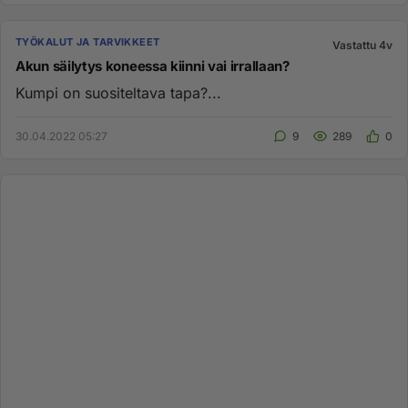
TYÖKALUT JA TARVIKKEET
Vastattu 4v
Akun säilytys koneessa kiinni vai irrallaan?
Kumpi on suositeltava tapa?...
30.04.2022 05:27
9
289
0