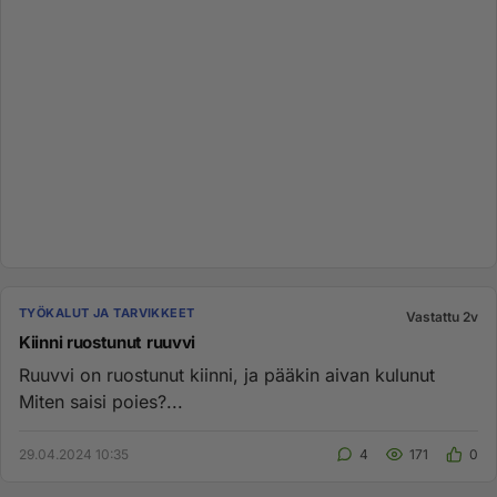
TYÖKALUT JA TARVIKKEET
Vastattu 2v
Kiinni ruostunut ruuvvi
Ruuvvi on ruostunut kiinni, ja pääkin aivan kulunut
Miten saisi poies?...
29.04.2024 10:35
4
171
0