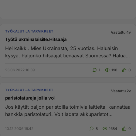
TYÖKALUT JA TARVIKKEET
Vastattu 4v
Työtä ukrainalaisille.Hitsaaja
Hei kaikki. Mies Ukrainasta, 25 vuotias. Haluaisin
kysyä. Paljonko hitsaajat tienaavat Suomessa? Haluan
päästä töihi...
23.06.2022 10:39
1
198
0
TYÖKALUT JA TARVIKKEET
Vastattu 2v
paristolatureja joilla voi
Jos käytät paljon paristoilla toimivia laitteita, kannattaa
hankkia paristolaturi. Voit ladata akkuparistot
uudelleen jo...
10.12.2006 16:42
8
1684
0