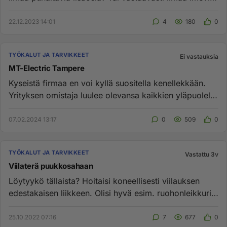
vekottimia. Tuol...
22.12.2023 14:01
4
180
0
TYÖKALUT JA TARVIKKEET
Ei vastauksia
MT-Electric Tampere
Kyseistä firmaa en voi kyllä suositella kenellekkään.
Yrityksen omistaja luulee olevansa kaikkien yläpuolella
ja oma kok...
07.02.2024 13:17
0
509
0
TYÖKALUT JA TARVIKKEET
Vastattu 3v
Viilaterä puukkosahaan
Löytyykö tällaista? Hoitaisi koneellisesti viilauksen
edestakaisen liikkeen. Olisi hyvä esim. ruohonleikkurin
terälle....
25.10.2022 07:16
7
677
0