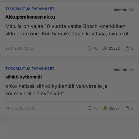
TYÖKALUT JA TARVIKKEET
Vastattu 2v
Akkuporakoneen akku
Minulla on vajaa 10 vuotta vanha Bosch -merkkinen
akkuporakone. Kun harvakseltaan käyttäää, niin akut
ovat menettäneet p...
26.11.2005 13:56
16
25323
0
TYÖKALUT JA TARVIKKEET
Vastattu 2v
sähkö kytkennät
onko netissä sähkö kytkentää valovirralle ja
voimavirralle ?myös värit !...
14.01.2006 23:08
15
32657
0