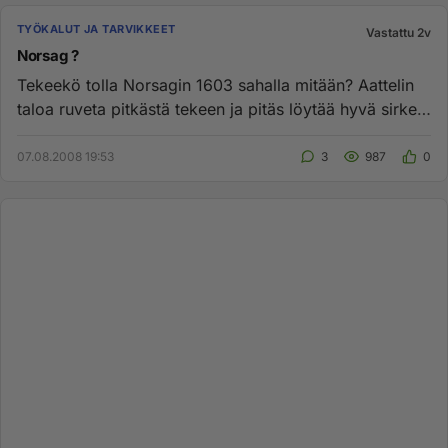
TYÖKALUT JA TARVIKKEET
Vastattu 2v
Norsag ?
Tekeekö tolla Norsagin 1603 sahalla mitään? Aattelin
taloa ruveta pitkästä tekeen ja pitäs löytää hyvä sirkeli.
Onko mie...
07.08.2008 19:53
3
987
0