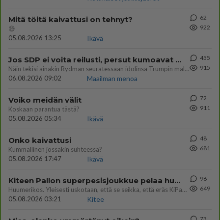
62
Mitä töitä kaivattusi on tehnyt?
922
😅
05.08.2026 13:25
Ikävä
455
Jos SDP ei voita reilusti, persut kumoavat demokratian Suomesta
915
Näin tekisi ainakin Rydman seuratessaan idolinsa Trumpin mallia https://www.is.fi/politiikka/art-2000012187244.html
06.08.2026 09:02
Maailman menoa
72
Voiko meidän välit
911
Koskaan parantua tästä?
05.08.2026 05:34
Ikävä
48
Onko kaivattusi
681
Kummallinen jossakin suhteessa?
05.08.2026 17:47
Ikävä
96
Kiteen Pallon superpesisjoukkue pelaa huumeiden vaikutuksen alaisena
649
Huumerikos. Yleisesti uskotaan, että se seikka, että eräs KiPan pelaaja kärähtää huumeista, on vain jäävuoren huippu. M
05.08.2026 03:21
Kitee
73