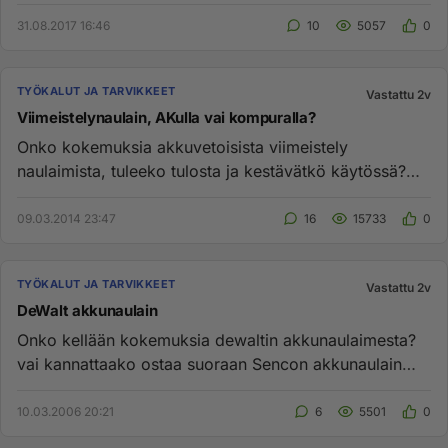
31.08.2017 16:46
10
5057
0
TYÖKALUT JA TARVIKKEET
Vastattu 2v
Viimeistelynaulain, AKulla vai kompuralla?
Onko kokemuksia akkuvetoisista viimeistely
naulaimista, tuleeko tulosta ja kestävätkö käytössä?
Lähinnä nyt ois harkinas...
09.03.2014 23:47
16
15733
0
TYÖKALUT JA TARVIKKEET
Vastattu 2v
DeWalt akkunaulain
Onko kellään kokemuksia dewaltin akkunaulaimesta?
vai kannattaako ostaa suoraan Sencon akkunaulain
jotka on niitä plus m...
10.03.2006 20:21
6
5501
0