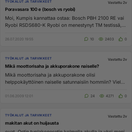
TYÖKALUT JA TARVIKKEET
Vastattu 2v
Poravasara 100 e (bosch vs ryobi)
Moi, Kumpis kannattaa ostaa: Bosch PBH 2100 RE vai
Ryobi RSDS680-K Ryobi on menestynyt TM testissä,
mutta Bosch on saanu...
26.07.2020 19:55
10
2403
0
TYÖKALUT JA TARVIKKEET
Vastattu 2v
Mikä moottorisaha ja akkuporakone naiselle?
Mikä moottorisaha ja akkuporakone olisi
helppokäyttöinen naiselle satunnaisiin hommiin? Vielä
tyhmä kysymys: kuuluuko ak...
01.06.2009 12:01
24
4271
0
TYÖKALUT JA TARVIKKEET
Vastattu 2v
makitan akut on huijausta
ovat. Ostin tuplakonesetin kolmella akulla ja yksi meni