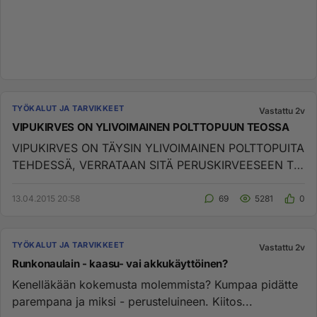
TYÖKALUT JA TARVIKKEET
Vastattu 2v
VIPUKIRVES ON YLIVOIMAINEN POLTTOPUUN TEOSSA
VIPUKIRVES ON TÄYSIN YLIVOIMAINEN POLTTOPUITA
TEHDESSÄ, VERRATAAN SITÄ PERUSKIRVEESEEN TAI
PARHAISIIN KLAPIKONEISIIN, NO...
13.04.2015 20:58
69
5281
0
TYÖKALUT JA TARVIKKEET
Vastattu 2v
Runkonaulain - kaasu- vai akkukäyttöinen?
Kenelläkään kokemusta molemmista? Kumpaa pidätte
parempana ja miksi - perusteluineen. Kiitos...