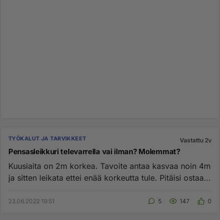
TYÖKALUT JA TARVIKKEET
Vastattu 2v
Pensasleikkuri televarrella vai ilman? Molemmat?
Kuusiaita on 2m korkea. Tavoite antaa kasvaa noin 4m
ja sitten leikata ettei enää korkeutta tule. Pitäisi ostaa
leikkuri...
23.06.2022 19:51
5
147
0