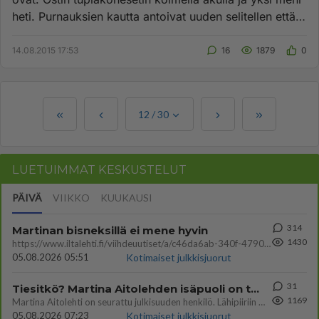
heti. Purnauksien kautta antoivat uuden selitellen että
olin tyh...
14.08.2015 17:53
16
1879
0
12
/
30
LUETUIMMAT KESKUSTELUT
PÄIVÄ
VIIKKO
KUUKAUSI
314
Martinan bisneksillä ei mene hyvin
1430
https://www.iltalehti.fi/viihdeuutiset/a/c46da6ab-340f-4790-aaa7-0865eed2336 Yrityksen konkurssihakemus on tullut kärä
05.08.2026 05:51
Kotimaiset julkkisjuorut
31
Tiesitkö? Martina Aitolehden isäpuoli on tämä suosittu laulaja
1169
Martina Aitolehti on seurattu julkisuuden henkilö. Lähipiiriin mahtuu muitakin tunnettuja henkilöitä. Tiesitkö, että Ma
05.08.2026 07:23
Kotimaiset julkkisjuorut