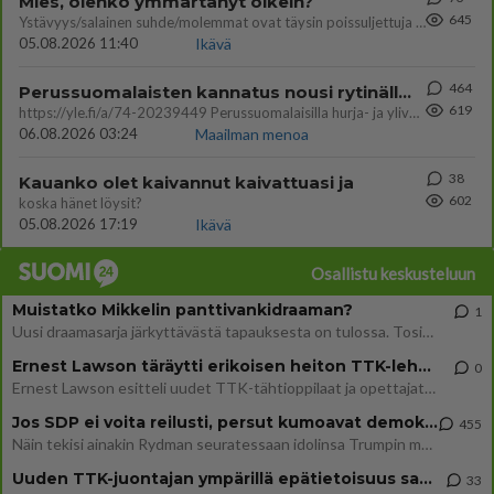
Mies, olenko ymmärtänyt oikein?
645
Ystävyys/salainen suhde/molemmat ovat täysin poissuljettuja asioita? Nainen
05.08.2026 11:40
Ikävä
464
Perussuomalaisten kannatus nousi rytinällä Ylen tänään julkaisemassa tuoreimmassa gallup-kyselyssä.
619
https://yle.fi/a/74-20239449 Perussuomalaisilla hurja- ja ylivoimaisesti suurin nousu tässä uudessa Ylen gallupissa. Kyl
06.08.2026 03:24
Maailman menoa
38
Kauanko olet kaivannut kaivattuasi ja
602
koska hänet löysit?
05.08.2026 17:19
Ikävä
Osallistu keskusteluun
Muistatko Mikkelin panttivankidraaman?
1
Uusi draamasarja järkyttävästä tapauksesta on tulossa. Tositapahtumiin perustuva sarja ammentaa vuoden 1986 Mikkelin pan
Ernest Lawson täräytti erikoisen heiton TTK-lehdistötilaisuudessa: " Onko tässä tarkoituksena...?"
0
Ernest Lawson esitteli uudet TTK-tähtioppilaat ja opettajat torstaina 6.8. lehdistölle. Tulevalla kaudella on yksi hausk
Jos SDP ei voita reilusti, persut kumoavat demokratian Suomesta
455
Näin tekisi ainakin Rydman seuratessaan idolinsa Trumpin mallia https://www.is.fi/politiikka/art-2000012187244.html
Uuden TTK-juontajan ympärillä epätietoisuus sakenee - Nyt MTV hämmentää soppaa
33