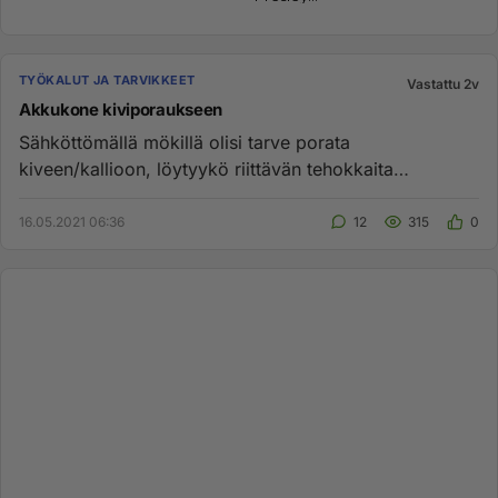
TYÖKALUT JA TARVIKKEET
Vastattu 2v
Akkukone kiviporaukseen
Sähköttömällä mökillä olisi tarve porata
kiveen/kallioon, löytyykö riittävän tehokkaita
akkukoneita tähän tarkoitukseen ...
16.05.2021 06:36
12
315
0