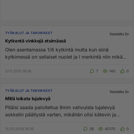
TYÖKALUT JA TARVIKKEET
Vastattu 2v
Kytkentä vinkkejä etsimässä
Olen asentamassa 1/6 kytkintä mutta kun siinä
kytkimessä on sellaiset nuolet ja l merkintä niin mikä
niistä menee lampp...
27.11.2015 18:38
7
140
0
TYÖKALUT JA TARVIKKEET
Vastattu 2v
Millä leikata lujalevyä
Pitäisi saada paloiteltua 9mm vahvuista lujalevyä
sokkelin päällystä varten, mikähän olisi kätevin ja
helpoin tapa....
15.05.2009 18:26
28
40170
0