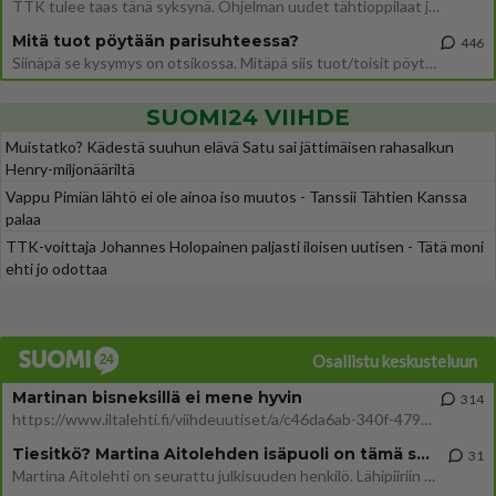
TTK tulee taas tänä syksynä. Ohjelman uudet tähtioppilaat julkistetaan torstaina 6. elokuuta klo 14 alkavassa lehdistö
Mitä tuot pöytään parisuhteessa?
446
Siinäpä se kysymys on otsikossa. Mitäpä siis tuot/toisit pöytään parisuhteessa? Oletko mies vai nainen? Koetko sen mitä
SUOMI24 VIIHDE
Muistatko? Kädestä suuhun elävä Satu sai jättimäisen rahasalkun
Henry-miljonääriltä
Vappu Pimiän lähtö ei ole ainoa iso muutos - Tanssii Tähtien Kanssa
palaa
TTK-voittaja Johannes Holopainen paljasti iloisen uutisen - Tätä moni
ehti jo odottaa
Osallistu keskusteluun
Martinan bisneksillä ei mene hyvin
314
https://www.iltalehti.fi/viihdeuutiset/a/c46da6ab-340f-4790-aaa7-0865eed2336 Yrityksen konkurssihakemus on tullut kärä
Tiesitkö? Martina Aitolehden isäpuoli on tämä suosittu laulaja
31
Martina Aitolehti on seurattu julkisuuden henkilö. Lähipiiriin mahtuu muitakin tunnettuja henkilöitä. Tiesitkö, että Ma