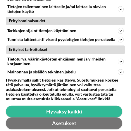
Käsityökalut, hylsyt, säilytys
Tietojen tallentaminen laitteelle ja/tai laitteella olevien
tietojen käyttö
Työkaluvaunussa on hylsyjä ruostumattomassa
kiskossa, pysyy rivissä ja helppo että mukaan
Erityisominaisuudet
työpöydälle, työkohteeseen. ...
Tarkkojen sijaintitietojen käyttäminen
10.12.2023 19:13
0
99
0
Tunnista laitteet aktiivisesti pyydettyjen tietojen perusteella
Erityiset tarkoitukset
Tietoturva, väärinkäytösten ehkäiseminen ja virheiden
korjaaminen
Mainonnan ja sisällön tekninen jakelu
Hyväksymällä sallit tietojesi käsittelyn. Suostumuksesi koskee
tätä palvelua, hyväksymättä jättäminen voi vaikuttaa
asiakaskokemukseesi. Jotkut teknologiat saattavat perustella
tietojen käsittelyä oikeutetulla edulla, voit vastustaa tätä tai
muuttaa muita asetuksia klikkaamalla "Asetukset" linkkiä.
Hyväksy kaikki
Asetukset