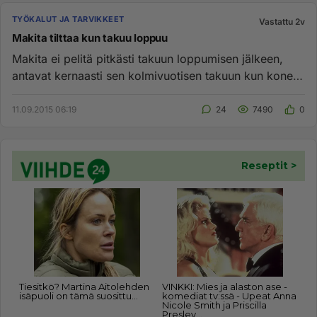
TYÖKALUT JA TARVIKKEET
Vastattu 2v
Makita tilttaa kun takuu loppuu
Makita ei pelitä pitkästi takuun loppumisen jälkeen,
antavat kernaasti sen kolmivuotisen takuun kun kone
kestää takuulla...
11.09.2015 06:19
24
7490
0