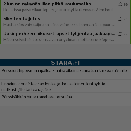
2 km on nykyään liian pitkä koulumatka
98
Hesarissa päivitellään lapset joutuu nyt kulkemaan 2 km kouluun jösses. Ruostefillarilla tuo matka menee vaikka miten äk
Miesten tuijotus
42
Mutta mies vain tuijottaa, siinä vaiheessa käännän itse pään pois. Mikä juttu? Yleensä jos joku tuijottaa tai katsoo, hä
Uusioperheen aikuiset lapset tyhjentää jääkaapin käydessään
44
Miten selvittäisitte seuraavan ongelman, meillä on uusioperhe, minulla teini-ikäiset lapset ja puolisolla aikuiset, jotk
STARA.FI
Perseidit hipovat maapalloa – näinä aikoina kannattaa katsoa taivaalle
Finnairin lennoista osan lentää jatkossa toinen lentoyhtiö –
matkustajille tärkeä rajoitus
Pörssisähkön hinta romahtaa torstaina