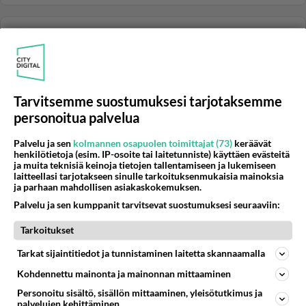
TYÖKALUT JA TARVIKKEET
Vastattu 2v
Kokemuksia boschin akkukoneista????
Elikkä ostin vaihtelun vuoksi boschin GSR 12 VE-2
akkuporakoneen,kenelläkään kokemuksia laitteesta?
Tarvitsemme suostumuksesi tarjotaksemme
Eniten akut arvellut...
personoitua palvelua
09.03.2006 15:54
13
5725
0
Palvelu ja sen
kolmannen osapuolen toimittajat (73)
keräävät
henkilötietoja (esim. IP-osoite tai laitetunniste) käyttäen evästeitä
ja muita teknisiä keinoja tietojen tallentamiseen ja lukemiseen
TYÖKALUT JA TARVIKKEET
Vastattu 2v
laitteellasi tarjotakseen sinulle tarkoituksenmukaisia mainoksia
Valkoinen uretaanivaahto ?
ja parhaan mahdollisen asiakaskokemuksen.
Jollakin valmistajalla on valikoimissaan valkoista
Palvelu ja sen kumppanit tarvitsevat suostumuksesi seuraaviin:
uretaanivaahtoa. Onko kenelläkään tietoa mistä saa ja
Tarkoitukset
kenen tuote ?...
18.06.2005 17:50
6
4568
0
Tarkat sijaintitiedot ja tunnistaminen laitetta skannaamalla
Kohdennettu mainonta ja mainonnan mittaaminen
Personoitu sisältö, sisällön mittaaminen, yleisötutkimus ja
TYÖKALUT JA TARVIKKEET
Ei vastauksia
palvelujen kehittäminen