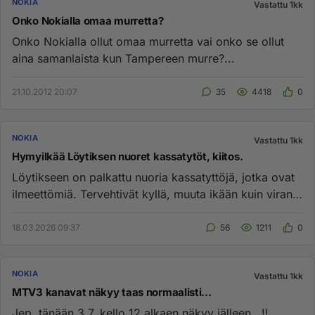
NOKIA
Vastattu 1kk
Onko Nokialla omaa murretta?
Onko Nokialla ollut omaa murretta vai onko se ollut
aina samanlaista kun Tampereen murre?...
21.10.2012 20:07
35
4418
0
NOKIA
Vastattu 1kk
Hymyilkää Löytiksen nuoret kassatytöt, kiitos.
Löytikseen on palkattu nuoria kassatyttöjä, jotka ovat
ilmeettömiä. Tervehtivät kyllä, muuta ikään kuin viran
puolesta...
18.03.2026 09:37
56
1211
0
NOKIA
Vastattu 1kk
MTV3 kanavat näkyy taas normaalisti...
Jep, tänään 3.7. kello 12 alkaen näkyy jälleen.. !!...