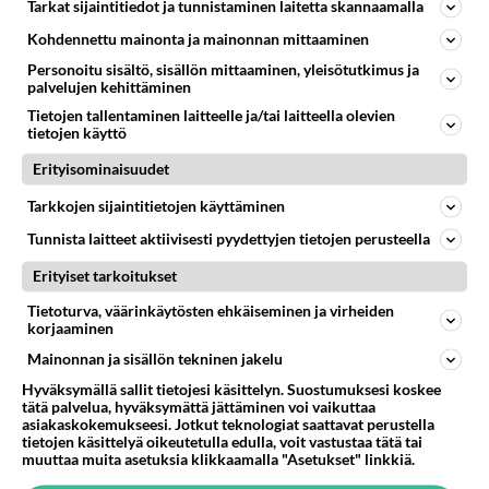
Tarkat sijaintitiedot ja tunnistaminen laitetta skannaamalla
NOKIA
Vastattu 21pv
Jahuu!! Kauppa auki sununtainakin!!!
Kohdennettu mainonta ja mainonnan mittaaminen
Mukavaa, kun Nokialla voi pian käydä sunnuntaisinkin
Personoitu sisältö, sisällön mittaaminen, yleisötutkimus ja
palvelujen kehittäminen
Alkossa. Kyllä kelpaa lotrata!...
Tietojen tallentaminen laitteelle ja/tai laitteella olevien
tietojen käyttö
03.07.2026 17:13
12
84
0
Erityisominaisuudet
Tarkkojen sijaintitietojen käyttäminen
NOKIA
Vastattu 23pv
Tunnista laitteet aktiivisesti pyydettyjen tietojen perusteella
Siuron Rengas
Erityiset tarkoitukset
Uusi tehdas aloittaa toimintansa tammikuussa
palkkaamme henkilökuntaa 150-250 hlö .Pääasialliset
Tietoturva, väärinkäytösten ehkäiseminen ja virheiden
korjaaminen
tuotteet vanhoista ta...
Mainonnan ja sisällön tekninen jakelu
05.11.2025 14:40
10
526
0
Hyväksymällä sallit tietojesi käsittelyn. Suostumuksesi koskee
tätä palvelua, hyväksymättä jättäminen voi vaikuttaa
asiakaskokemukseesi. Jotkut teknologiat saattavat perustella
tietojen käsittelyä oikeutetulla edulla, voit vastustaa tätä tai
muuttaa muita asetuksia klikkaamalla "Asetukset" linkkiä.