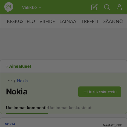
Valikko
KESKUSTELU
VIIHDE
LAINAA
TREFFIT
SÄÄNNÖT
Aihealueet
Nokia
Nokia
Uusi keskustelu
Uusimmat kommentit
Uusimmat keskustelut
NOKIA
Vastattu 11h