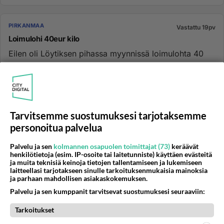
PIRKANMAA
Vastattu 19pv
Loimulohi 40eur kilo
Eilen oli Löytiksen pihassa myynnissä loimulohta 40
eur kg ni ei kiitos eipä ole paksu lompakka. Jumalauta
mikä hinta....
29.09.2018 19:14
111
4386
0
Tarvitsemme suostumuksesi tarjotaksemme
NOKIA
Vastattu 20pv
personoitua palvelua
Epäiletkö, että jokin näkemäsi voi liittyä rikokseen? -
vinkkaa asiasta poliisille
Palvelu ja sen
kolmannen osapuolen toimittajat (73)
keräävät
henkilötietoja (esim. IP-osoite tai laitetunniste) käyttäen evästeitä
Voit jättää poliisille nettivinkin kiireettömästä asiasta.
ja muita teknisiä keinoja tietojen tallentamiseen ja lukemiseen
laitteellasi tarjotakseen sinulle tarkoituksenmukaisia mainoksia
Poliisi tarkastaa lähetetyt vinkit virka-aikana.
ja parhaan mahdollisen asiakaskokemuksen.
https://pol...
Palvelu ja sen kumppanit tarvitsevat suostumuksesi seuraaviin:
16.06.2026 10:53
34
303
18
Tarkoitukset