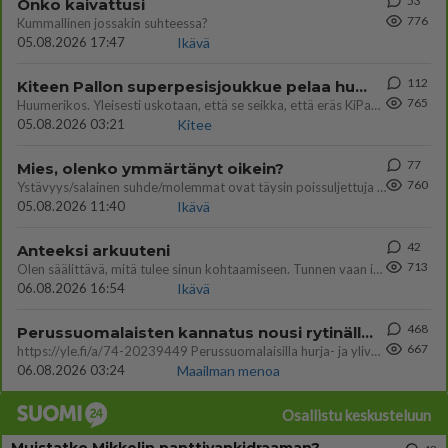
53
Onko kaivattusi
776
Kummallinen jossakin suhteessa?
05.08.2026 17:47
Ikävä
112
Kiteen Pallon superpesisjoukkue pelaa huumeiden vaikutuksen alaisena
765
Huumerikos. Yleisesti uskotaan, että se seikka, että eräs KiPan pelaaja kärähtää huumeista, on vain jäävuoren huippu. M
05.08.2026 03:21
Kitee
77
Mies, olenko ymmärtänyt oikein?
760
Ystävyys/salainen suhde/molemmat ovat täysin poissuljettuja asioita? Nainen
05.08.2026 11:40
Ikävä
42
Anteeksi arkuuteni
713
Olen säälittävä, mitä tulee sinun kohtaamiseen. Tunnen vaan itseni todella epävarmaksi sun kanssa. Jos minun olisi pitän
06.08.2026 16:54
Ikävä
468
Perussuomalaisten kannatus nousi rytinällä Ylen tänään julkaisemassa tuoreimmassa gallup-kyselyssä.
667
https://yle.fi/a/74-20239449 Perussuomalaisilla hurja- ja ylivoimaisesti suurin nousu tässä uudessa Ylen gallupissa. Kyl
06.08.2026 03:24
Maailman menoa
Osallistu keskusteluun