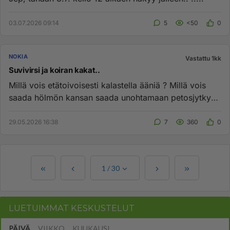
03.07.2026 09:14
5
<50
0
NOKIA
Vastattu 1kk
Suvivirsi ja koiran kakat..
Millä vois etätoivoisesti kalastella ääniä ? Millä vois
saada hölmön kansan saada unohtamaan petosjytkyn
? Saisko mopoje...
29.05.2026 16:38
7
360
0
1
/
30
LUETUIMMAT KESKUSTELUT
PÄIVÄ
VIIKKO
KUUKAUSI