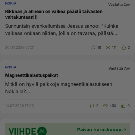
NOKIA
Vastattu 2pv
Rikkaan ja ahneen on vaikea päästä taivasten
valtakuntaan!!!
Sunnuntain evankeliumissa Jeesus sanoo: "Kuinka
vaikeaa onkaan niiden, joilla on tavaraa, päästä
Jumalan valtakuntaan!" ...
20.07.2026 07:01
18
111
2
NOKIA
Vastattu 7pv
Magneettikalastuspaikat
Mitkä on hyviä paikkoja magneettikalastukseen
Nokialla?...
14.07.2026 17:03
2
<50
0