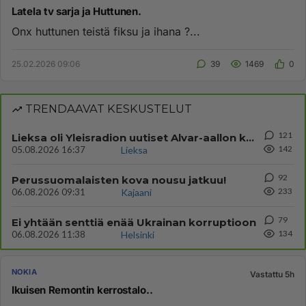
Latela tv sarja ja Huttunen.
Onx huttunen teistä fiksu ja ihana ?...
25.02.2026 09:06
39
1469
0
TRENDAAVAT KESKUSTELUT
121
Lieksa oli Yleisradion uutiset Alvar-aallon kylä myynnissä?
142
05.08.2026 16:37
Lieksa
92
Perussuomalaisten kova nousu jatkuu!
233
06.08.2026 09:31
Kajaani
79
Ei yhtään senttiä enää Ukrainan korruptioon
134
06.08.2026 11:38
Helsinki
NOKIA
Vastattu 5h
Ikuisen Remontin kerrostalo..