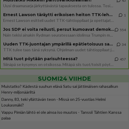
Muistatko Mikkelin panttivankidraaman?
43
Uusi draamasarja järkyttävästä tapauksesta on tulossa. Tositapahtumiin perustuva sarja ammentaa vuoden 1986 Mikkelin pan
Ernest Lawson täräytti erikoisen heiton TTK-lehdistötilaisuudessa: " Onko tässä tarkoituksena...?"
1
Ernest Lawson esitteli uudet TTK-tähtioppilaat ja opettajat torstaina 6.8. lehdistölle. Tulevalla kaudella on yksi hausk
Jos SDP ei voita reilusti, persut kumoavat demokratian Suomesta
554
Näin tekisi ainakin Rydman seuratessaan idolinsa Trumpin mallia https://www.is.fi/politiikka/art-2000012187244.html
Uuden TTK-juontajan ympärillä epätietoisuus sakenee - Nyt MTV hämmentää soppaa
34
TTK tulee taas tänä syksynä. Ohjelman uudet tähtioppilaat julkistetaan torstaina 6. elokuuta klo 14 alkavassa lehdistö
Mitä tuot pöytään parisuhteessa?
457
Siinäpä se kysymys on otsikossa. Mitäpä siis tuot/toisit pöytään parisuhteessa? Oletko mies vai nainen? Koetko sen mitä
SUOMI24 VIIHDE
Muistatko? Kädestä suuhun elävä Satu sai jättimäisen rahasalkun
Henry-miljonääriltä
Danny, 83, teki yllättävän teon - Missä on 25-vuotias Helmi
Loukasmäki?
Vappu Pimiän lähtö ei ole ainoa iso muutos - Tanssii Tähtien Kanssa
palaa