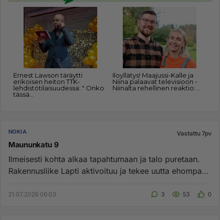
NOKIA
Vastattu 7pv
Maununkatu 9
Ilmeisesti kohta alkaa tapahtumaan ja talo puretaan.
Rakennusliike Lapti aktivoituu ja tekee uutta ehompaa
tilalle noin ...
21.07.2026 06:03
3
53
0