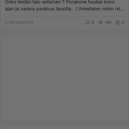
Onko teidän talo sellainen ? Porakone huutaa koko
ajan ja vasara paukkuu tauotta.. ( ihmettelen mihin niitä
satoja reiki...
07.08.2026 09:53
4
<50
0