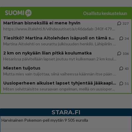
Osallistu keskusteluun
Martinan bisneksillä ei mene hyvin
327
https://www.iltalehti.fi/viihdeuutiset/a/c46da6ab-340f-4790-aaa7-0865eed2336 Yrityksen konkurssihakemus on tullut kärä
Tiesitkö? Martina Aitolehden isäpuoli on tämä suosittu laulaja
34
Martina Aitolehti on seurattu julkisuuden henkilö. Lähipiiriin mahtuu muitakin tunnettuja henkilöitä. Tiesitkö, että Ma
2 km on nykyään liian pitkä koulumatka
106
Hesarissa päivitellään lapset joutuu nyt kulkemaan 2 km kouluun jösses. Ruostefillarilla tuo matka menee vaikka miten äk
Miesten tuijotus
43
Mutta mies vain tuijottaa, siinä vaiheessa käännän itse pään pois. Mikä juttu? Yleensä jos joku tuijottaa tai katsoo, hä
Uusioperheen aikuiset lapset tyhjentää jääkaapin käydessään
51
Miten selvittäisitte seuraavan ongelman, meillä on uusioperhe, minulla teini-ikäiset lapset ja puolisolla aikuiset, jotk
STARA.FI
Harvinainen Pokemon-peli myytiin 9 505 eurolla