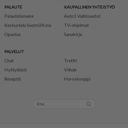
PALAUTE
KAUPALLINEN YHTEISTYÖ
Palautelomake
Auto1 Vaihtoautot
Keskustelu Suomi24:sta
TV-ohjelmat
Opastus
Sanakirja
PALVELUT
Chat
Treffit
Hyötylinkit
Viihde
Reseptit
Horoskooppi