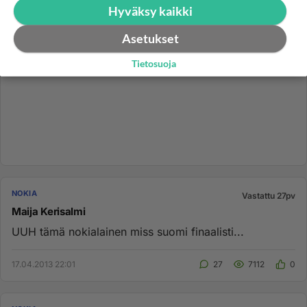
Hyväksy kaikki
Asetukset
Tietosuoja
NOKIA
Vastattu 27pv
Maija Kerisalmi
UUH tämä nokialainen miss suomi finaalisti...
17.04.2013 22:01
27
7112
0