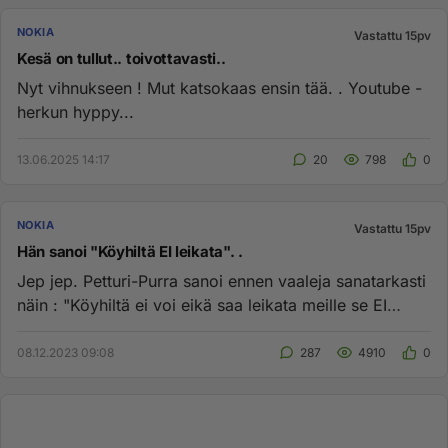
NOKIA
Vastattu 15pv
Kesä on tullut.. toivottavasti..
Nyt vihnukseen ! Mut katsokaas ensin tää. . Youtube -
herkun hyppy...
13.06.2025 14:17
20
798
0
NOKIA
Vastattu 15pv
Hän sanoi "Köyhiltä EI leikata". .
Jep jep. Petturi-Purra sanoi ennen vaaleja sanatarkasti
näin : "Köyhiltä ei voi eikä saa leikata meille se EI
käy.." Näi...
08.12.2023 09:08
287
4910
0