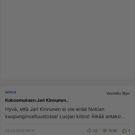
NOKIA
Vastattu 16pv
Kokoomuksen Jari Kinnunen..
Hyvä, että Jari Kinnunen ei ole enää Nokian
kaupunginvaltuustossa! Luojan kiitos! Älkää antako
mitään luottamustehtävi...
02.03.2026 06:27
22
1030
1