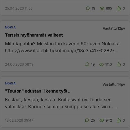
25.04.2026 11:55
19
695
0
NOKIA
Vastattu 12pv
Tertsin myöhemmät vaiheet
Mitä tapahtui? Muistan tän kaverin 90-luvun Nokialta.
https://www.iltalehti.fi/kotimaa/a/13e3a417-0282-
49ef-937d-b070bd...
24.06.2026 08:19
19
1110
0
NOKIA
Vastattu 14pv
"Teuton" edustan liikenne työt..
Kestää , kestää, kestää. Koittasivat nyt tehdä sen
valmiiksi ! Karmee suma ja sumppu se alue siinä.....
13.02.2026 09:47
25
942
0