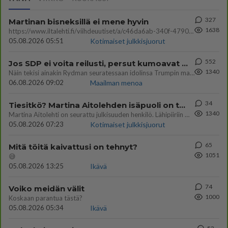
327
Martinan bisneksillä ei mene hyvin
1638
https://www.iltalehti.fi/viihdeuutiset/a/c46da6ab-340f-4790-aaa7-0865eed2336 Yrityksen konkurssihakemus on tullut kärä
05.08.2026 05:51
Kotimaiset julkkisjuorut
552
Jos SDP ei voita reilusti, persut kumoavat demokratian Suomesta
1340
Näin tekisi ainakin Rydman seuratessaan idolinsa Trumpin mallia https://www.is.fi/politiikka/art-2000012187244.html
06.08.2026 09:02
Maailman menoa
34
Tiesitkö? Martina Aitolehden isäpuoli on tämä suosittu laulaja
1340
Martina Aitolehti on seurattu julkisuuden henkilö. Lähipiiriin mahtuu muitakin tunnettuja henkilöitä. Tiesitkö, että Ma
05.08.2026 07:23
Kotimaiset julkkisjuorut
65
Mitä töitä kaivattusi on tehnyt?
1051
😅
05.08.2026 13:25
Ikävä
74
Voiko meidän välit
1000
Koskaan parantua tästä?
05.08.2026 05:34
Ikävä