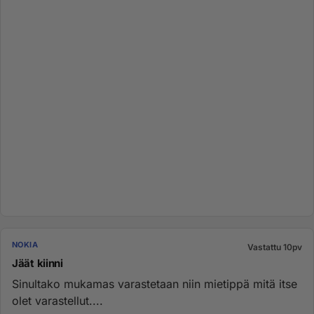
NOKIA
Vastattu 10pv
Jäät kiinni
Sinultako mukamas varastetaan niin mietippä mitä itse
olet varastellut....