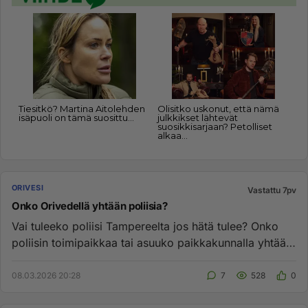
ORIVESI
Vastattu 7pv
Onko Orivedellä yhtään poliisia?
Vai tuleeko poliisi Tampereelta jos hätä tulee? Onko
poliisin toimipaikkaa tai asuuko paikkakunnalla yhtään
poliisia?...
08.03.2026 20:28
7
528
0