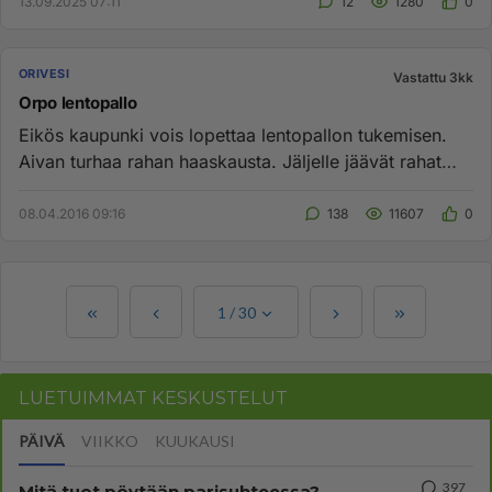
13.09.2025 07:11
12
1280
0
ORIVESI
Vastattu 3kk
Orpo lentopallo
Eikös kaupunki vois lopettaa lentopallon tukemisen.
Aivan turhaa rahan haaskausta. Jäljelle jäävät rahat
voisi käyttää v...
08.04.2016 09:16
138
11607
0
1
/
30
LUETUIMMAT KESKUSTELUT
PÄIVÄ
VIIKKO
KUUKAUSI
397
Mitä tuot pöytään parisuhteessa?