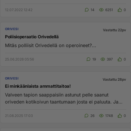
syntymäpäiväjuhlat. Onni...
12.07.2022 12:42
14
6251
0
ORIVESI
Vastattu 22pv
Poliisioperaatio Orivedellä
Mitäs polliisit Orivedellä on operoineet?...
25.06.2026 05:56
19
397
0
ORIVESI
Vastattu 28pv
Ei minkäänlaista ammattitaitoa!
Valveen tapion saappaisiin astunut pelle saanut
oriveden kotikoivun taantumaan josta ei paluuta. Ja
veronmaksajien raha...
21.08.2025 17:03
26
1748
0