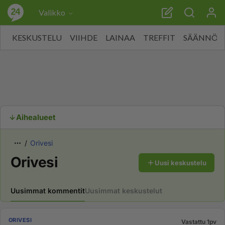
Valikko
KESKUSTELU
VIIHDE
LAINAA
TREFFIT
SÄÄNNÖT
Aihealueet
Orivesi
Orivesi
Uusi keskustelu
Uusimmat kommentit
Uusimmat keskustelut
ORIVESI
Vastattu 1pv