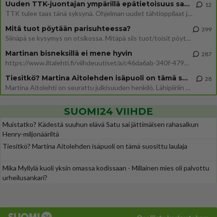
Uuden TTK-juontajan ympärillä epätietoisuus sakenee - Nyt MTV hämmentää soppaa
12
TTK tulee taas tänä syksynä. Ohjelman uudet tähtioppilaat julkistetaan torstaina 6. elokuuta klo 14 alkavassa lehdistö
Mitä tuot pöytään parisuhteessa?
399
Siinäpä se kysymys on otsikossa. Mitäpä siis tuot/toisit pöytään parisuhteessa? Oletko mies vai nainen? Koetko sen mitä
Martinan bisneksillä ei mene hyvin
287
https://www.iltalehti.fi/viihdeuutiset/a/c46da6ab-340f-4790-aaa7-0865eed2336 Yrityksen konkurssihakemus on tullut kärä
Tiesitkö? Martina Aitolehden isäpuoli on tämä suosittu laulaja
28
Martina Aitolehti on seurattu julkisuuden henkilö. Lähipiiriin mahtuu muitakin tunnettuja henkilöitä. Tiesitkö, että Ma
SUOMI24 VIIHDE
Muistatko? Kädestä suuhun elävä Satu sai jättimäisen rahasalkun
Henry-miljonääriltä
Tiesitkö? Martina Aitolehden isäpuoli on tämä suosittu laulaja
Mika Myllylä kuoli yksin omassa kodissaan - Millainen mies oli palvottu
urheilusankari?