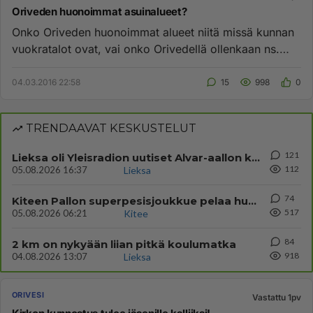
Oriveden huonoimmat asuinalueet?
Onko Oriveden huonoimmat alueet niitä missä kunnan
vuokratalot ovat, vai onko Orivedellä ollenkaan ns.
slummeja?...
04.03.2016 22:58
15
998
0
TRENDAAVAT KESKUSTELUT
121
Lieksa oli Yleisradion uutiset Alvar-aallon kylä myynnissä?
112
05.08.2026 16:37
Lieksa
74
Kiteen Pallon superpesisjoukkue pelaa huumeiden vaikutuksen alaisena
517
05.08.2026 06:21
Kitee
84
2 km on nykyään liian pitkä koulumatka
918
04.08.2026 13:07
Lieksa
ORIVESI
Vastattu 1pv