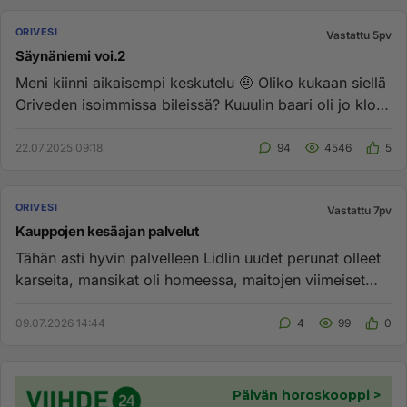
ORIVESI
Vastattu 5pv
Säynäniemi voi.2
Meni kiinni aikaisempi keskutelu 🤨 Oliko kukaan siellä
Oriveden isoimmissa bileissä? Kuuulin baari oli jo klo
23 kiinni...
22.07.2025 09:18
94
4546
5
ORIVESI
Vastattu 7pv
Kauppojen kesäajan palvelut
Tähän asti hyvin palvelleen Lidlin uudet perunat olleet
karseita, mansikat oli homeessa, maitojen viimeiset
myyntipäivät...
09.07.2026 14:44
4
99
0