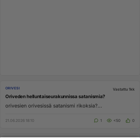
ORIVESI
Vastattu 1kk
Oriveden helluntaiseurakunnissa satanismia?
orivesien orivesissä satanismi rikoksia?...
21.06.2026 18:10
1
<50
0