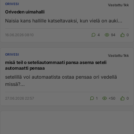
ORIVESI
Vastattu 1kk
Oriveden uimahalli
Naisia kans hallille katseltavaksi, kun vielä on auki...
16.06.2026 08:10
4
94
0
ORIVESI
Vastattu 1kk
misä teil o seteliautommaati pansa asema seteli
automaatti pensaa
setelillä voi automaatista ostaa pensaa ori vedellä
missä?...
27.06.2026 22:57
1
<50
0