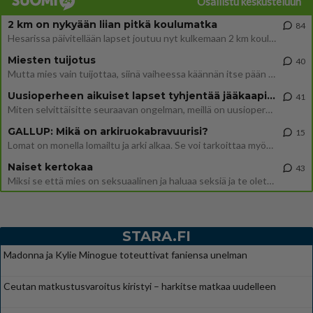
Osallistu keskusteluun
2 km on nykyään liian pitkä koulumatka
84
Hesarissa päivitellään lapset joutuu nyt kulkemaan 2 km kouluun jösses. Ruostefillarilla tuo matka menee vaikka miten äk
Miesten tuijotus
40
Mutta mies vain tuijottaa, siinä vaiheessa käännän itse pään pois. Mikä juttu? Yleensä jos joku tuijottaa tai katsoo, hä
Uusioperheen aikuiset lapset tyhjentää jääkaapin käydessään
41
Miten selvittäisitte seuraavan ongelman, meillä on uusioperhe, minulla teini-ikäiset lapset ja puolisolla aikuiset, jotk
GALLUP: Mikä on arkiruokabravuurisi?
15
Lomat on monella lomailtu ja arki alkaa. Se voi tarkoittaa myös sitä, että grillailut on grillattu ja palataan arjen ruo
Naiset kertokaa
43
Miksi se että mies on seksuaalinen ja haluaa seksiä ja te olette hänen mielestänne haluttava on vastenmielistä? Mikä sii
STARA.FI
Madonna ja Kylie Minogue toteuttivat faniensa unelman
Ceutan matkustusvaroitus kiristyi – harkitse matkaa uudelleen