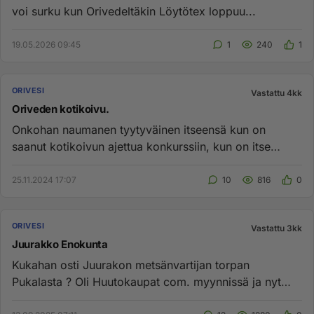
voi surku kun Orivedeltäkin Löytötex loppuu...
19.05.2026 09:45
1
240
1
ORIVESI
Vastattu 4kk
Oriveden kotikoivu.
Onkohan naumanen tyytyväinen itseensä kun on
saanut kotikoivun ajettua konkurssiin, kun on itse
täysin ammattitaidoton ...
25.11.2024 17:07
10
816
0
ORIVESI
Vastattu 3kk
Juurakko Enokunta
Kukahan osti Juurakon metsänvartijan torpan
Pukalasta ? Oli Huutokaupat com. myynnissä ja nyt
sieltä löytyy arkistoituna...