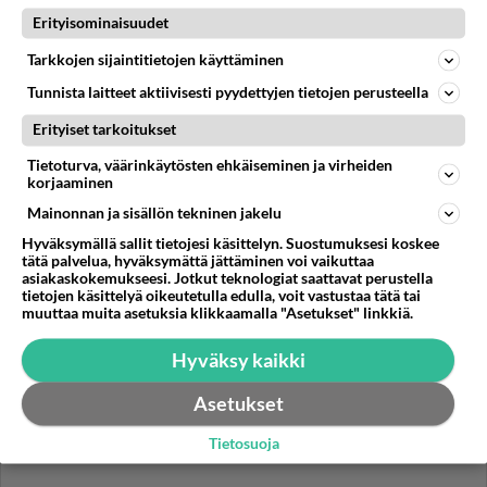
yritykset katoavat orivedeltä. Asemalla ei enään
Erityisominaisuudet
mitään, keskustassa mu...
Tarkkojen sijaintitietojen käyttäminen
21.04.2026 17:13
4
566
0
Tunnista laitteet aktiivisesti pyydettyjen tietojen perusteella
Erityiset tarkoitukset
ORIVESI
Vastattu 2kk
Tietoturva, väärinkäytösten ehkäiseminen ja virheiden
Remontti tulossa
korjaaminen
Löytyykö Oriveden alueelta monitaitoista remontin
Mainonnan ja sisällön tekninen jakelu
tekijää avaimet käteen periaatteella? Olis maalausta
Hyväksymällä sallit tietojesi käsittelyn. Suostumuksesi koskee
,lattian laittoo ...
tätä palvelua, hyväksymättä jättäminen voi vaikuttaa
asiakaskokemukseesi. Jotkut teknologiat saattavat perustella
20.01.2026 19:02
17
852
0
tietojen käsittelyä oikeutetulla edulla, voit vastustaa tätä tai
muuttaa muita asetuksia klikkaamalla "Asetukset" linkkiä.
Hyväksy kaikki
Asetukset
Tietosuoja