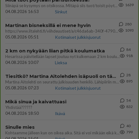
1639
Siinäpä se kysymys on otsikossa. Mitäpä siis tuot/toisit pöytään parisuhteessa? Oletko mies vai nainen? Koetko sen mitä
04.08.2026 16:53
Sinkut
280
Martinan bisneksillä ei mene hyvin
1093
https://www.iltalehti.fi/viihdeuutiset/a/c46da6ab-340f-4790-aaa7-0865eed2336 Yrityksen konkurssihakemus on tullut kärä
05.08.2026 05:51
Kotimaiset julkkisjuorut
84
2 km on nykyään liian pitkä koulumatka
918
Hesarissa päivitellään lapset joutuu nyt kulkemaan 2 km kouluun jösses. Ruostefillarilla tuo matka menee vaikka miten äk
04.08.2026 10:07
Lieksa
28
Tiesitkö? Martina Aitolehden isäpuoli on tämä suosittu laulaja
895
Martina Aitolehti on seurattu julkisuuden henkilö. Lähipiiriin mahtuu muitakin tunnettuja henkilöitä. Tiesitkö, että Ma
05.08.2026 07:23
Kotimaiset julkkisjuorut
54
Mikä sinua ja kaivattuasi
832
Yhdistää??????
04.08.2026 18:50
Ikävä
40
Sinulle mies
799
Kohtaamme jälleen kun on oikea aika. Sitä ei voi mikään eikä kukaan estää <3 <3
04.08.2026 15:01
Ikävä