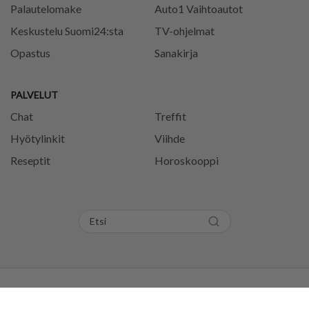
Palautelomake
Auto1 Vaihtoautot
Keskustelu Suomi24:sta
TV-ohjelmat
Opastus
Sanakirja
PALVELUT
Chat
Treffit
Hyötylinkit
Viihde
Reseptit
Horoskooppi
Tietosuojaseloste
Käyttöehdot
Evästeasetukset