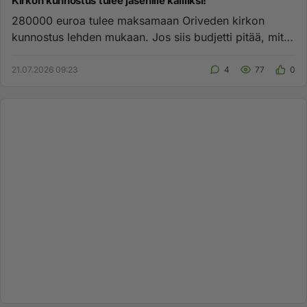
Kirkon kunnostus tulee jäsenille kalliiksi!
280000 euroa tulee maksamaan Oriveden kirkon
kunnostus lehden mukaan. Jos siis budjetti pitää, mitä
se yleensä ei tee. S...
21.07.2026 09:23
4
77
0