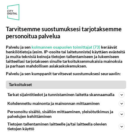
ORIVESI
Vastattu 1kk
Liikaa ääntä
Autoista lähtee pörinää, mutta se muu meteli vielä
lisäksi keskustassa......
Tarvitsemme suostumuksesi tarjotaksemme
personoitua palvelua
24.06.2026 16:14
2
<50
0
Palvelu ja sen
kolmannen osapuolen toimittajat (73)
keräävät
henkilötietoja (esim. IP-osoite tai laitetunniste) käyttäen evästeitä
ja muita teknisiä keinoja tietojen tallentamiseen ja lukemiseen
ORIVESI
Vastattu 2kk
laitteellasi tarjotakseen sinulle tarkoituksenmukaisia mainoksia
Hankkijan asiakaspalvelu on todella huonoa.
ja parhaan mahdollisen asiakaskokemuksen.
Palvelu ja sen kumppanit tarvitsevat suostumuksesi seuraaviin:
Kävin kaverini kanssa tiistaina 09.05. aamupäivällä
kyseisessä liikkeessä tarkoituksenani ostaa Jonseredin
Tarkoitukset
raivaussaha. ...
Tarkat sijaintitiedot ja tunnistaminen laitetta skannaamalla
10.05.2017 19:14
82
7163
0
Kohdennettu mainonta ja mainonnan mittaaminen
Personoitu sisältö, sisällön mittaaminen, yleisötutkimus ja
ORIVESI
Vastattu 2kk
palvelujen kehittäminen
Hiljaa hyvä tulee!
Tietojen tallentaminen laitteelle ja/tai laitteella olevien
tietojen käyttö
Pikkuhiljaa vaivihkaa kaikki palveluja tarjoavat