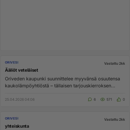
ORIVESI
Vastattu 2kk
Ääliöt veteläiset
Oriveden kaupunki suunnittelee myyvänsä osuutensa
kaukolämpöyhtiöstä – tällaisen tarjouskierroksen
neuvotteluryhmä kävi ...
25.04.2026 04:06
6
571
0
ORIVESI
Vastattu 2kk
yhteiskunta