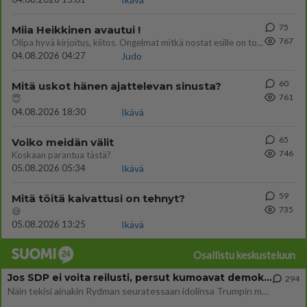
75
Miia Heikkinen avautui !
767
Olipa hyvä kirjoitus, kiitos. Ongelmat mitkä nostat esille on todellisia ja tämä ylimielisyys totta ja se näkyy kaikessa
04.08.2026 04:27
Judo
60
Mitä uskot hänen ajattelevan sinusta?
761
😇
04.08.2026 18:30
Ikävä
65
Voiko meidän välit
746
Koskaan parantua tästä?
05.08.2026 05:34
Ikävä
59
Mitä töitä kaivattusi on tehnyt?
735
😅
05.08.2026 13:25
Ikävä
Osallistu keskusteluun
Jos SDP ei voita reilusti, persut kumoavat demokratian Suomesta
294
Näin tekisi ainakin Rydman seuratessaan idolinsa Trumpin mallia https://www.is.fi/politiikka/art-2000012187244.html