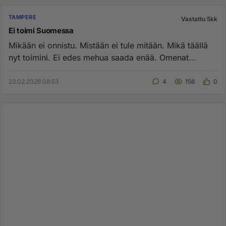
TAMPERE
Vastattu 5kk
Ei toimi Suomessa
Mikään ei onnistu. Mistään ei tule mitään. Mikä täällä
nyt toimini. Ei edes mehua saada enää. Omenat
joutavat maatumaan...
23.02.2026 08:53
4
156
0