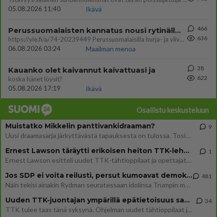
05.08.2026 11:40
Ikävä
466
Perussuomalaisten kannatus nousi rytinällä Ylen tänään julkaisemassa tuoreimmassa gallup-kyselyssä.
636
https://yle.fi/a/74-20239449 Perussuomalaisilla hurja- ja ylivoimaisesti suurin nousu tässä uudessa Ylen gallupissa. Kyl
06.08.2026 03:24
Maailman menoa
38
Kauanko olet kaivannut kaivattuasi ja
622
koska hänet löysit?
05.08.2026 17:19
Ikävä
Osallistu keskusteluun
Muistatko Mikkelin panttivankidraaman?
9
Uusi draamasarja järkyttävästä tapauksesta on tulossa. Tositapahtumiin perustuva sarja ammentaa vuoden 1986 Mikkelin pan
Ernest Lawson täräytti erikoisen heiton TTK-lehdistötilaisuudessa: " Onko tässä tarkoituksena...?"
1
Ernest Lawson esitteli uudet TTK-tähtioppilaat ja opettajat torstaina 6.8. lehdistölle. Tulevalla kaudella on yksi hausk
Jos SDP ei voita reilusti, persut kumoavat demokratian Suomesta
481
Näin tekisi ainakin Rydman seuratessaan idolinsa Trumpin mallia https://www.is.fi/politiikka/art-2000012187244.html
Uuden TTK-juontajan ympärillä epätietoisuus sakenee - Nyt MTV hämmentää soppaa
34
TTK tulee taas tänä syksynä. Ohjelman uudet tähtioppilaat julkistetaan torstaina 6. elokuuta klo 14 alkavassa lehdistö