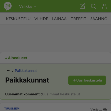
Valikko
KESKUSTELU
VIIHDE
LAINAA
TREFFIT
SÄÄNNÖT
Aihealueet
Paikkakunnat
Paikkakunnat
Uusi keskustelu
Uusimmat kommentit
Uusimmat keskustelut
TUUSNIEMI
Vastattu 6h