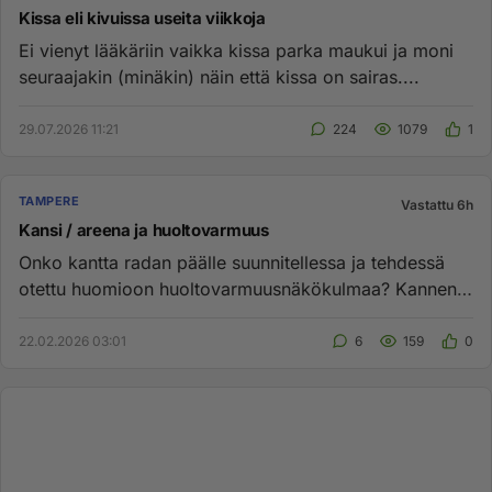
Kissa eli kivuissa useita viikkoja
Ei vienyt lääkäriin vaikka kissa parka maukui ja moni
seuraajakin (minäkin) näin että kissa on sairas....
29.07.2026 11:21
224
1079
1
TAMPERE
Vastattu 6h
Kansi / areena ja huoltovarmuus
Onko kantta radan päälle suunnitellessa ja tehdessä
otettu huomioon huoltovarmuusnäkökulmaa? Kannen
pommittamalla saa ko...
22.02.2026 03:01
6
159
0