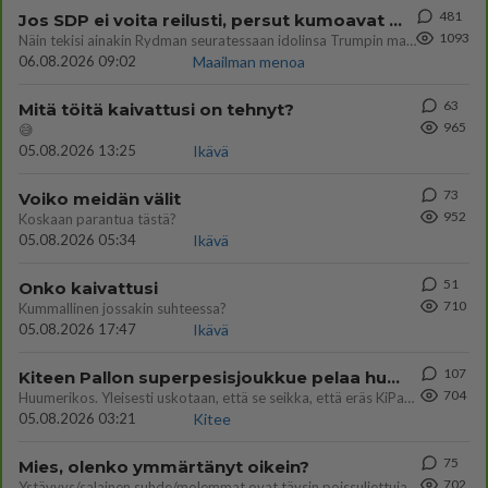
481
Jos SDP ei voita reilusti, persut kumoavat demokratian Suomesta
1093
Näin tekisi ainakin Rydman seuratessaan idolinsa Trumpin mallia https://www.is.fi/politiikka/art-2000012187244.html
06.08.2026 09:02
Maailman menoa
63
Mitä töitä kaivattusi on tehnyt?
965
😅
05.08.2026 13:25
Ikävä
73
Voiko meidän välit
952
Koskaan parantua tästä?
05.08.2026 05:34
Ikävä
51
Onko kaivattusi
710
Kummallinen jossakin suhteessa?
05.08.2026 17:47
Ikävä
107
Kiteen Pallon superpesisjoukkue pelaa huumeiden vaikutuksen alaisena
704
Huumerikos. Yleisesti uskotaan, että se seikka, että eräs KiPan pelaaja kärähtää huumeista, on vain jäävuoren huippu. M
05.08.2026 03:21
Kitee
75
Mies, olenko ymmärtänyt oikein?
702
Ystävyys/salainen suhde/molemmat ovat täysin poissuljettuja asioita? Nainen