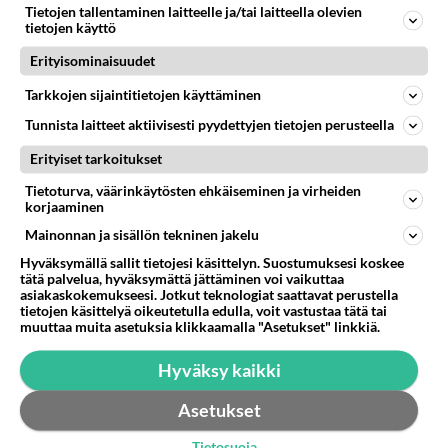
Miksi tapahtuma on siirretty pois Haapajärvi viikolta ja
Tietojen tallentaminen laitteelle ja/tai laitteella olevien
vielä huonompaan aikaan iltapäivällä? Arvaukseni
tietojen käyttö
on,että joku n...
Erityisominaisuudet
01.08.2026 16:12
4
143
0
Tarkkojen sijaintitietojen käyttäminen
Tunnista laitteet aktiivisesti pyydettyjen tietojen perusteella
Erityiset tarkoitukset
Tietoturva, väärinkäytösten ehkäiseminen ja virheiden
korjaaminen
Mainonnan ja sisällön tekninen jakelu
Hyväksymällä sallit tietojesi käsittelyn. Suostumuksesi koskee
tätä palvelua, hyväksymättä jättäminen voi vaikuttaa
asiakaskokemukseesi. Jotkut teknologiat saattavat perustella
tietojen käsittelyä oikeutetulla edulla, voit vastustaa tätä tai
muuttaa muita asetuksia klikkaamalla "Asetukset" linkkiä.
Hyväksy kaikki
Asetukset
Tietosuoja