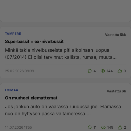
TAMPERE
Vastattu 5kk
Superbussit = ex-nivelbussit
Minkä takia nivelbusseista piti aikoinaan luopua
(07/2014) Ei olisi tarvinnut kallista, rumaa, muuta
liikennettä hankal...
25.02.2026 09:39
4
144
0
LOIMAA
Vastattu 6h
On murheet olemattomat
Jos jonkun auto on väärässä ruudussa jne. Elämässä
nuo on hyttysen paska valtameressä....
14.07.2026 11:55
11
149
2