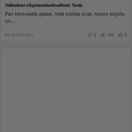
Valkoinen citymaasturimallinen Tesla
Pari teiniveetiä ajelee, mitä kolleja ovat, huono käytös
on....
06.08.2026 19:14
5
<50
0