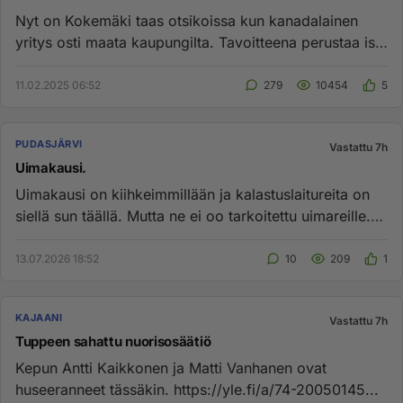
Nyt on Kokemäki taas otsikoissa kun kanadalainen
yritys osti maata kaupungilta. Tavoitteena perustaa iso
datakeskus Kirk...
11.02.2025 06:52
279
10454
5
PUDASJÄRVI
Vastattu 7h
Uimakausi.
Uimakausi on kiihkeimmillään ja kalastuslaitureita on
siellä sun täällä. Mutta ne ei oo tarkoitettu uimareille.
Käykääpä...
13.07.2026 18:52
10
209
1
KAJAANI
Vastattu 7h
Tuppeen sahattu nuorisosäätiö
Kepun Antti Kaikkonen ja Matti Vanhanen ovat
huseeranneet tässäkin. https://yle.fi/a/74-20050145...