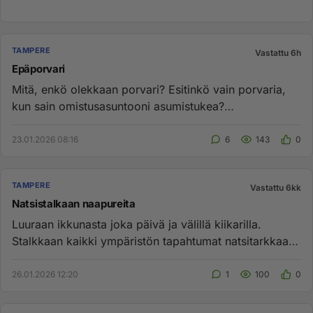
TAMPERE
Vastattu 6h
Epäporvari
Mitä, enkö olekkaan porvari? Esitinkö vain porvaria,
kun sain omistusasuntooni asumistukea?
https://www.hs.fi/suomi/art...
23.01.2026 08:16
6
143
0
TAMPERE
Vastattu 6kk
Natsistalkaan naapureita
Luuraan ikkunasta joka päivä ja välillä kiikarilla.
Stalkkaan kaikki ympäristön tapahtumat natsitarkkaan.
Mikään eikä ku...
26.01.2026 12:20
1
100
0