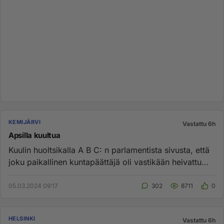
KEMIJÄRVI
Vastattu 6h
Apsilla kuultua
Kuulin huoltsikalla A B C: n parlamentista sivusta, että
joku paikallinen kuntapäättäjä oli vastikään heivattu
sisäises...
05.03.2024 09:17
302
8711
0
HELSINKI
Vastattu 6h