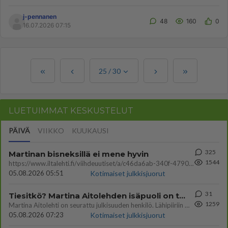
j-pennanen
48
160
0
16.07.2026 07:15
25
/
30
LUETUIMMAT KESKUSTELUT
PÄIVÄ
VIIKKO
KUUKAUSI
325
Martinan bisneksillä ei mene hyvin
1544
https://www.iltalehti.fi/viihdeuutiset/a/c46da6ab-340f-4790-aaa7-0865eed2336 Yrityksen konkurssihakemus on tullut kärä
05.08.2026 05:51
Kotimaiset julkkisjuorut
31
Tiesitkö? Martina Aitolehden isäpuoli on tämä suosittu laulaja
1259
Martina Aitolehti on seurattu julkisuuden henkilö. Lähipiiriin mahtuu muitakin tunnettuja henkilöitä. Tiesitkö, että Ma
05.08.2026 07:23
Kotimaiset julkkisjuorut