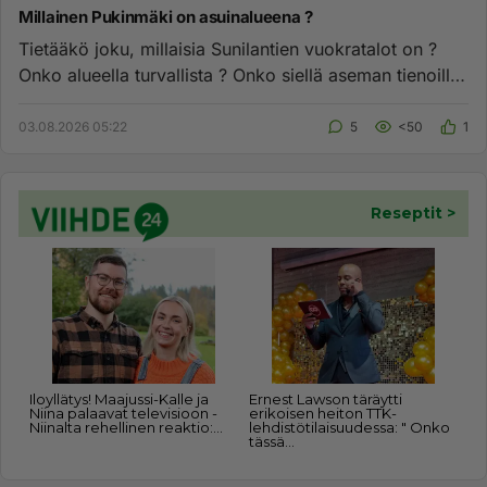
Millainen Pukinmäki on asuinalueena ?
Tietääkö joku, millaisia Sunilantien vuokratalot on ?
Onko alueella turvallista ? Onko siellä aseman tienoilla
turvallis...
03.08.2026 05:22
5
<50
1