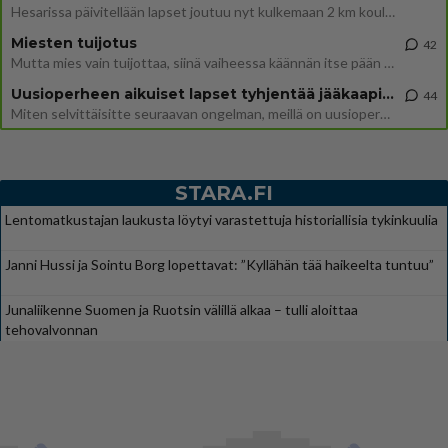
Hesarissa päivitellään lapset joutuu nyt kulkemaan 2 km kouluun jösses. Ruostefillarilla tuo matka menee vaikka miten äk
Miesten tuijotus
42
Mutta mies vain tuijottaa, siinä vaiheessa käännän itse pään pois. Mikä juttu? Yleensä jos joku tuijottaa tai katsoo, hä
Uusioperheen aikuiset lapset tyhjentää jääkaapin käydessään
44
Miten selvittäisitte seuraavan ongelman, meillä on uusioperhe, minulla teini-ikäiset lapset ja puolisolla aikuiset, jotk
STARA.FI
Lentomatkustajan laukusta löytyi varastettuja historiallisia tykinkuulia
Janni Hussi ja Sointu Borg lopettavat: ”Kyllähän tää haikeelta tuntuu”
Junaliikenne Suomen ja Ruotsin välillä alkaa – tulli aloittaa
tehovalvonnan