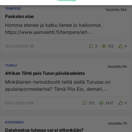
TAMPERE
Vastattu 6kk
Paskalan alue
Homma etenee ja katku lienee jo kaikonnut.
https://www.aamulehti.fi/tampere/art-
2000011705571.html Purkuhommien päätyt...
30.01.2026 07:36
3
102
0
TURKU
Vastattu 6h
Afrikan Tähti pois Turun päiväkodeista
Minkälainen riemuidiootti teillä siellä Turussa on
apulaispormestarina? Tämä Piia Elo, demari.
https://www.is.fi/turu...
05.01.2025 12:09
212
2437
0
KOKEMÄKI
Vastattu 7h
Datakeskus tulossa vai ei sittenkään?