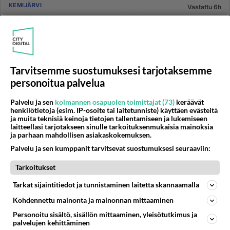
KEMIJÄRVI
Vastattu 6h
Kemijärven joulunavaus 2023! Täysi nolla!
Kemijärven joulunavaus 2023! Täysi nolla! Äiti,
lähetään kotiin. Ei täällä ole kivaa! Näin sanoi lapseni.
Sanotaan et...
Tarvitsemme suostumuksesi tarjotaksemme
02.12.2023 15:00
377
6784
0
personoitua palvelua
Palvelu ja sen
kolmannen osapuolen toimittajat (73)
keräävät
TAMPERE
Vastattu 6h
henkilötietoja (esim. IP-osoite tai laitetunniste) käyttäen evästeitä
Loputonta sohlaamista
ja muita teknisiä keinoja tietojen tallentamiseen ja lukemiseen
laitteellasi tarjotakseen sinulle tarkoituksenmukaisia mainoksia
Jälleen yksi kortti välittömästi pois tason sohlo radalla.
ja parhaan mahdollisen asiakaskokemuksen.
https://www.aamulehti.fi/tampere/art-
Palvelu ja sen kumppanit tarvitsevat suostumuksesi seuraaviin:
2000011785658.html ÄO ...
Tarkoitukset
30.01.2026 17:39
3
71
0
Tarkat sijaintitiedot ja tunnistaminen laitetta skannaamalla
Kohdennettu mainonta ja mainonnan mittaaminen
HAAPAJÄRVI
Vastattu 6h
Personoitu sisältö, sisällön mittaaminen, yleisötutkimus ja
HPJ Cruising
palvelujen kehittäminen