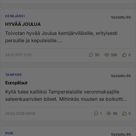
KEMIJÄRVI
Vastattu 6h
HYVÄÄ JOULUA
Toivotan hyvää Joulua kemijärviläisille, erityisesti
persuille ja kepulaisille....
24.12.2011 11:22
50
566
0
TAMPERE
Vastattu 6h
Europliisut
Kyllä tulee kalliiksi Tamperelaisille veronmaksajille
sateenkaariväen bileet. Mihinkäs muuten se boikotti
unohtui?...
26.02.2026 08:58
1
98
0
PORI
Vastattu 6h