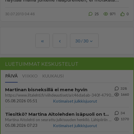
savoo vaan nauti...
30.07.2013 04:46
25
971
0
30
/
30
LUETUIMMAT KESKUSTELUT
PÄIVÄ
VIIKKO
KUUKAUSI
328
Martinan bisneksillä ei mene hyvin
1660
https://www.iltalehti.fi/viihdeuutiset/a/c46da6ab-340f-4790-aaa7-0865eed2336 Yrityksen konkurssihakemus on tullut kärä
05.08.2026 05:51
Kotimaiset julkkisjuorut
34
Tiesitkö? Martina Aitolehden isäpuoli on tämä suosittu laulaja
1370
Martina Aitolehti on seurattu julkisuuden henkilö. Lähipiiriin mahtuu muitakin tunnettuja henkilöitä. Tiesitkö, että Ma
05.08.2026 07:23
Kotimaiset julkkisjuorut