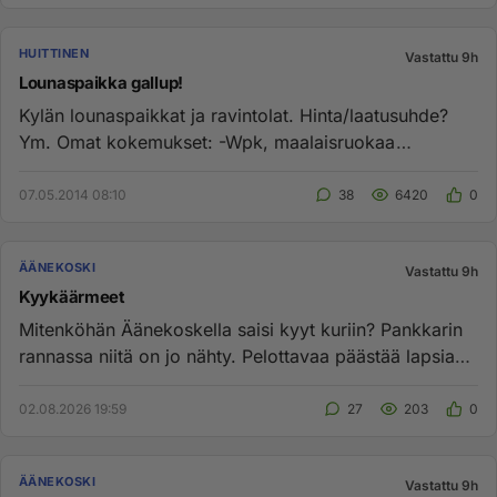
HUITTINEN
Vastattu 9h
Lounaspaikka gallup!
Kylän lounaspaikkat ja ravintolat. Hinta/laatusuhde?
Ym. Omat kokemukset: -Wpk, maalaisruokaa
laadukkaasti ravintola...
07.05.2014 08:10
38
6420
0
ÄÄNEKOSKI
Vastattu 9h
Kyykäärmeet
Mitenköhän Äänekoskella saisi kyyt kuriin? Pankkarin
rannassa niitä on jo nähty. Pelottavaa päästää lapsia
uimaan saat...
02.08.2026 19:59
27
203
0
ÄÄNEKOSKI
Vastattu 9h