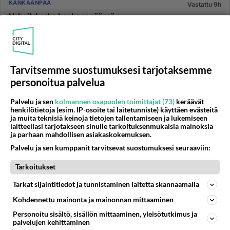
KANKAANPÄÄ
Vastattu 9h
Vakoilukerho kankaanpäässä
Hei, olen tulossa kankaanpäähän talveksi lumitöihin.
Vapaa-ajan ohjelma on vielä auki ja mietinkin, että
onko kankaanpää...
Tarvitsemme suostumuksesi tarjotaksemme
06.08.2026 17:06
8
122
0
personoitua palvelua
Palvelu ja sen
kolmannen osapuolen toimittajat (73)
keräävät
SYSMÄ
Vastattu 9h
henkilötietoja (esim. IP-osoite tai laitetunniste) käyttäen evästeitä
Eikö teitä hävetä
ja muita teknisiä keinoja tietojen tallentamiseen ja lukemiseen
laitteellasi tarjotakseen sinulle tarkoituksenmukaisia mainoksia
Jos liikutte pois Sysmän alueelta niin hävettääkö
ja parhaan mahdollisen asiakaskokemuksen.
myöntää olevansa Sysmästä jos joku kysyy?...
Palvelu ja sen kumppanit tarvitsevat suostumuksesi seuraaviin:
Tarkoitukset
31.07.2026 09:13
7
385
0
Tarkat sijaintitiedot ja tunnistaminen laitetta skannaamalla
Kohdennettu mainonta ja mainonnan mittaaminen
KUOPIO
Vastattu 7pv
Pitsa Kuopioon muuttaville
Personoitu sisältö, sisällön mittaaminen, yleisötutkimus ja
palvelujen kehittäminen
Huima idea, jos muuttaa Kuopioon niin saisi tervetulo