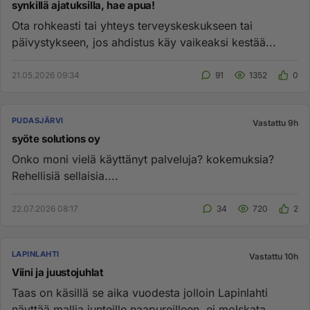
synkillä ajatuksilla, hae apua!
Ota rohkeasti tai yhteys terveyskeskukseen tai
päivystykseen, jos ahdistus käy vaikeaksi kestää...
21.05.2026 09:34
91
1352
0
PUDASJÄRVI
Vastattu 9h
syöte solutions oy
Onko moni vielä käyttänyt palveluja? kokemuksia?
Rehellisiä sellaisia....
22.07.2026 08:17
34
720
2
LAPINLAHTI
Vastattu 10h
Viini ja juustojuhlat
Taas on käsillä se aika vuodesta jolloin Lapinlahti
näyttää mallia junteille naapureilleen, ei molskata