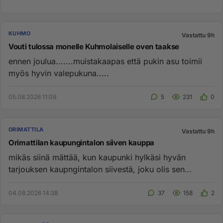
KUHMO
Vastattu 9h
Vouti tulossa monelle Kuhmolaiselle oven taakse
ennen joulua.......muistakaapas että pukin asu toimii
myös hyvin valepukuna.....
05.08.2026 11:09
5
231
0
ORIMATTILA
Vastattu 9h
Orimattilan kaupungintalon siiven kauppa
mikäs siinä mättää, kun kaupunki hylkäsi hyvän
tarjouksen kaupngintalon siivestä, joku olis sen
ostanut. pitäisi olla ki...
04.08.2026 14:38
37
158
2