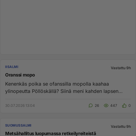
IISALMI
Vastattu 9h
Oranssi mopo
Kenenkäs poika se ofanssilla mopolla kaahaa
ylinopeutta Pöllöskällä? Siinä meni kahden lapsen
nenän edestä ....
30.07.2026 13:04
26
447
0
SUOMUSSALMI
Vastattu 9h
Metsähallitus luopumassa retkeilyreiteistä