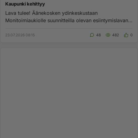
Kaupunki kehittyy
Lava tulee! Äänekosken ydinkeskustaan
Monitoimiaukiolle suunnitteilla olevan esiintymislavan
rakentaja on vihdoin selvi...
23.07.2026 08:15
48
482
0