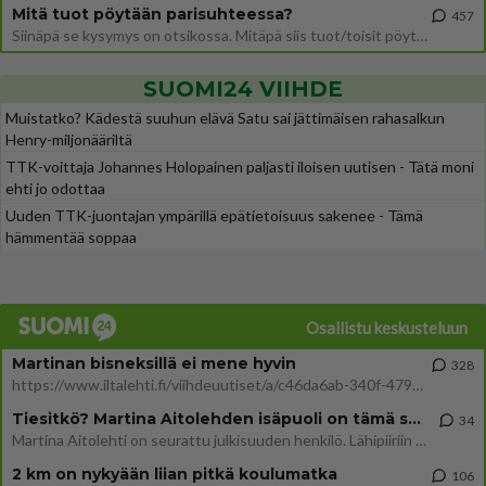
Mitä tuot pöytään parisuhteessa?
457
Siinäpä se kysymys on otsikossa. Mitäpä siis tuot/toisit pöytään parisuhteessa? Oletko mies vai nainen? Koetko sen mitä
SUOMI24 VIIHDE
Muistatko? Kädestä suuhun elävä Satu sai jättimäisen rahasalkun
Henry-miljonääriltä
TTK-voittaja Johannes Holopainen paljasti iloisen uutisen - Tätä moni
ehti jo odottaa
Uuden TTK-juontajan ympärillä epätietoisuus sakenee - Tämä
hämmentää soppaa
Osallistu keskusteluun
Martinan bisneksillä ei mene hyvin
328
https://www.iltalehti.fi/viihdeuutiset/a/c46da6ab-340f-4790-aaa7-0865eed2336 Yrityksen konkurssihakemus on tullut kärä
Tiesitkö? Martina Aitolehden isäpuoli on tämä suosittu laulaja
34
Martina Aitolehti on seurattu julkisuuden henkilö. Lähipiiriin mahtuu muitakin tunnettuja henkilöitä. Tiesitkö, että Ma
2 km on nykyään liian pitkä koulumatka
106