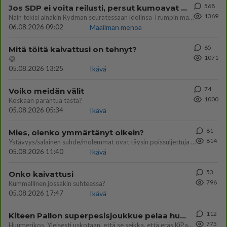
568
Jos SDP ei voita reilusti, persut kumoavat demokratian Suomesta
1369
Näin tekisi ainakin Rydman seuratessaan idolinsa Trumpin mallia https://www.is.fi/politiikka/art-2000012187244.html
06.08.2026 09:02
Maailman menoa
65
Mitä töitä kaivattusi on tehnyt?
1071
😅
05.08.2026 13:25
Ikävä
74
Voiko meidän välit
1000
Koskaan parantua tästä?
05.08.2026 05:34
Ikävä
81
Mies, olenko ymmärtänyt oikein?
814
Ystävyys/salainen suhde/molemmat ovat täysin poissuljettuja asioita? Nainen
05.08.2026 11:40
Ikävä
53
Onko kaivattusi
796
Kummallinen jossakin suhteessa?
05.08.2026 17:47
Ikävä
112
Kiteen Pallon superpesisjoukkue pelaa huumeiden vaikutuksen alaisena
775
Huumerikos. Yleisesti uskotaan, että se seikka, että eräs KiPan pelaaja kärähtää huumeista, on vain jäävuoren huippu. M