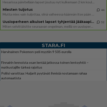
Hesarissa päivitellään lapset joutuu nyt kulkemaan 2 km kouluun jösses. Ruostefillarilla tuo matka menee vaikka miten äk
Miesten tuijotus
44
Mutta mies vain tuijottaa, siinä vaiheessa käännän itse pään pois. Mikä juttu? Yleensä jos joku tuijottaa tai katsoo, hä
Uusioperheen aikuiset lapset tyhjentää jääkaapin käydessään
52
Miten selvittäisitte seuraavan ongelman, meillä on uusioperhe, minulla teini-ikäiset lapset ja puolisolla aikuiset, jotk
STARA.FI
Harvinainen Pokemon-peli myytiin 9 505 eurolla
Finnairin lennoista osan lentää jatkossa toinen lentoyhtiö –
matkustajille tärkeä rajoitus
Poliisi varoittaa: Huijarit pyytävät ihmisiä nostamaan rahaa
automaatista