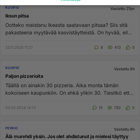
KUOPIO
Vastattu 27pv
Iksun pitsa
Ootteko maistanu Ikeasta saatavaan pitsaa? Siis sitä
pakasteena myytävää kasvistäytteistä. On hyvää, eilen
söin viimeksi...
23.11.2025 11:27
8
413
0
KUOPIO
Vastattu 9h
Paljon pizzerioita
Täällä on ainakin 30 pizzeria. Aika monta tämän
kokoiseen kaupunkiin. On ehkä ylikin 30. Tiesitkö että
tomaatti on se m...
02.05.2024 14:13
15
782
0
PERHO
Vastattu 9h
Älä murehdi yksin. Jos olet ahdistunut ja mielesi täyttyy