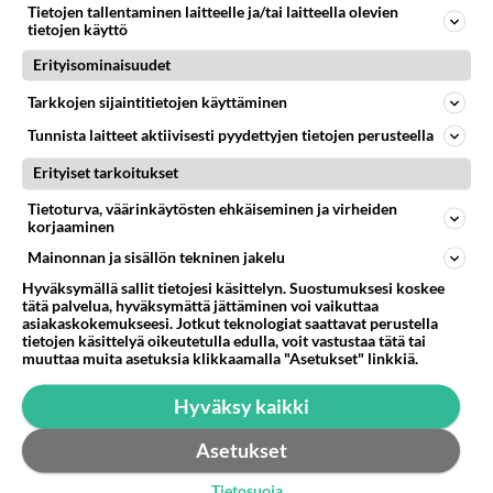
Tietojen tallentaminen laitteelle ja/tai laitteella olevien
lahjaksi ilmaisen pitsan jee..aika hyvä idea....
tietojen käyttö
Erityisominaisuudet
10.12.2025 11:36
10
348
0
Tarkkojen sijaintitietojen käyttäminen
Tunnista laitteet aktiivisesti pyydettyjen tietojen perusteella
Erityiset tarkoitukset
Tietoturva, väärinkäytösten ehkäiseminen ja virheiden
korjaaminen
Mainonnan ja sisällön tekninen jakelu
Hyväksymällä sallit tietojesi käsittelyn. Suostumuksesi koskee
tätä palvelua, hyväksymättä jättäminen voi vaikuttaa
asiakaskokemukseesi. Jotkut teknologiat saattavat perustella
tietojen käsittelyä oikeutetulla edulla, voit vastustaa tätä tai
muuttaa muita asetuksia klikkaamalla "Asetukset" linkkiä.
Hyväksy kaikki
Asetukset
Tietosuoja