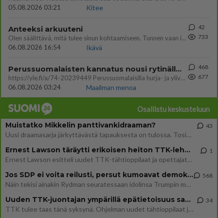
05.08.2026 03:21
Kitee
42
Anteeksi arkuuteni
733
Olen säälittävä, mitä tulee sinun kohtaamiseen. Tunnen vaan itseni todella epävarmaksi sun kanssa. Jos minun olisi pitän
06.08.2026 16:54
Ikävä
468
Perussuomalaisten kannatus nousi rytinällä Ylen tänään julkaisemassa tuoreimmassa gallup-kyselyssä.
677
https://yle.fi/a/74-20239449 Perussuomalaisilla hurja- ja ylivoimaisesti suurin nousu tässä uudessa Ylen gallupissa. Kyl
06.08.2026 03:24
Maailman menoa
Osallistu keskusteluun
Muistatko Mikkelin panttivankidraaman?
43
Uusi draamasarja järkyttävästä tapauksesta on tulossa. Tositapahtumiin perustuva sarja ammentaa vuoden 1986 Mikkelin pan
Ernest Lawson täräytti erikoisen heiton TTK-lehdistötilaisuudessa: " Onko tässä tarkoituksena...?"
1
Ernest Lawson esitteli uudet TTK-tähtioppilaat ja opettajat torstaina 6.8. lehdistölle. Tulevalla kaudella on yksi hausk
Jos SDP ei voita reilusti, persut kumoavat demokratian Suomesta
568
Näin tekisi ainakin Rydman seuratessaan idolinsa Trumpin mallia https://www.is.fi/politiikka/art-2000012187244.html
Uuden TTK-juontajan ympärillä epätietoisuus sakenee - Nyt MTV hämmentää soppaa
34
TTK tulee taas tänä syksynä. Ohjelman uudet tähtioppilaat julkistetaan torstaina 6. elokuuta klo 14 alkavassa lehdistö