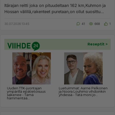
Itärajan reitti joka on pituudeltaan 162 km,Kuhmon ja
Hossan välillä,rakenteet puretaan,on ollut suosittu
kävelijöitä ym...
30.07.2026 13:45
41
668
1