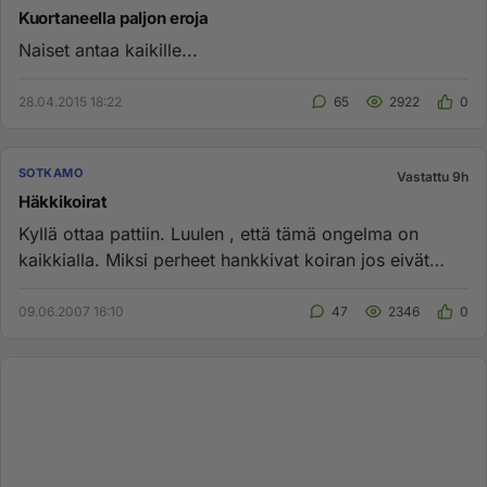
Kuortaneella paljon eroja
Naiset antaa kaikille...
28.04.2015 18:22
65
2922
0
SOTKAMO
Vastattu 9h
Häkkikoirat
Kyllä ottaa pattiin. Luulen , että tämä ongelma on
kaikkialla. Miksi perheet hankkivat koiran jos eivät
halua sitä seur...
09.06.2007 16:10
47
2346
0