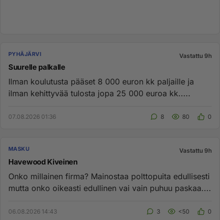
PYHÄJÄRVI
Vastattu 9h
Suurelle palkalle
Ilman koulutusta pääset 8 000 euron kk paljaille ja
ilman kehittyvää tulosta jopa 25 000 euroa kk.....
07.08.2026 01:36
8
80
0
MASKU
Vastattu 9h
Havewood Kiveinen
Onko millainen firma? Mainostaa polttopuita edullisesti
mutta onko oikeasti edullinen vai vain puhuu paskaa....
06.08.2026 14:43
3
<50
0