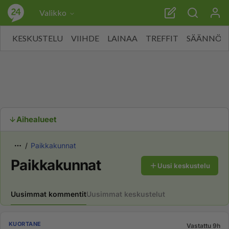
Valikko
KESKUSTELU
VIIHDE
LAINAA
TREFFIT
SÄÄNNÖT
Aihealueet
Paikkakunnat
Paikkakunnat
Uusi keskustelu
Uusimmat kommentit
Uusimmat keskustelut
KUORTANE
Vastattu 9h