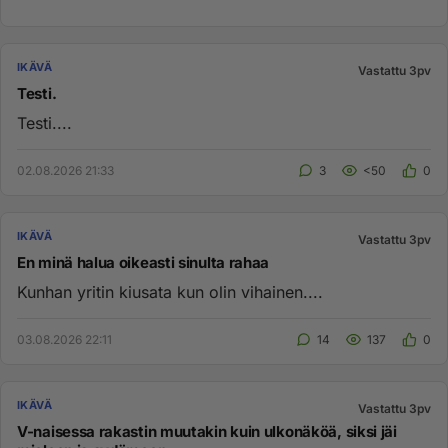
IKÄVÄ
Vastattu 3pv
Testi.
Testi....
02.08.2026 21:33
3
<50
0
IKÄVÄ
Vastattu 3pv
En minä halua oikeasti sinulta rahaa
Kunhan yritin kiusata kun olin vihainen....
03.08.2026 22:11
14
137
0
IKÄVÄ
Vastattu 3pv
V-naisessa rakastin muutakin kuin ulkonäköä, siksi jäi