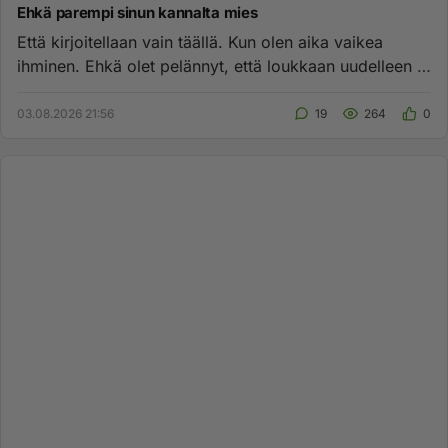
Ehkä parempi sinun kannalta mies
Että kirjoitellaan vain täällä. Kun olen aika vaikea
ihminen. Ehkä olet pelännyt, että loukkaan uudelleen ja
uudelleen....
03.08.2026 21:56
19
264
0