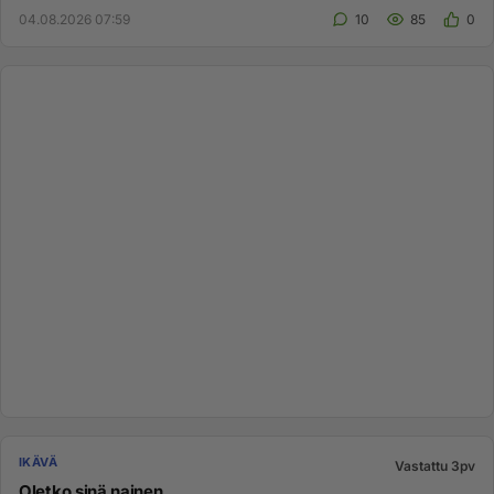
04.08.2026 07:59
10
85
0
IKÄVÄ
Vastattu 3pv
Oletko sinä nainen