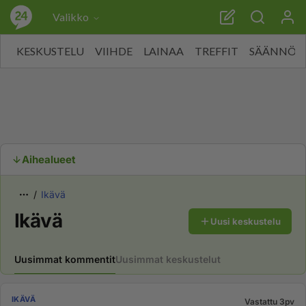
Valikko
KESKUSTELU
VIIHDE
LAINAA
TREFFIT
SÄÄNNÖT
Aihealueet
Ikävä
Ikävä
Uusi keskustelu
Uusimmat kommentit
Uusimmat keskustelut
IKÄVÄ
Vastattu 3pv