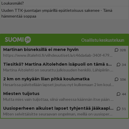
Loukasmäki?
Uuden TTK-juontajan ympärillä epätietoisuus sakenee - Tämä
hämmentää soppaa
Osallistu keskusteluun
Martinan bisneksillä ei mene hyvin
328
https://www.iltalehti.fi/viihdeuutiset/a/c46da6ab-340f-4790-aaa7-0865eed2336 Yrityksen konkurssihakemus on tullut kärä
Tiesitkö? Martina Aitolehden isäpuoli on tämä suosittu laulaja
34
Martina Aitolehti on seurattu julkisuuden henkilö. Lähipiiriin mahtuu muitakin tunnettuja henkilöitä. Tiesitkö, että Ma
2 km on nykyään liian pitkä koulumatka
106
Hesarissa päivitellään lapset joutuu nyt kulkemaan 2 km kouluun jösses. Ruostefillarilla tuo matka menee vaikka miten äk
Miesten tuijotus
44
Mutta mies vain tuijottaa, siinä vaiheessa käännän itse pään pois. Mikä juttu? Yleensä jos joku tuijottaa tai katsoo, hä
Uusioperheen aikuiset lapset tyhjentää jääkaapin käydessään
51
Miten selvittäisitte seuraavan ongelman, meillä on uusioperhe, minulla teini-ikäiset lapset ja puolisolla aikuiset, jotk