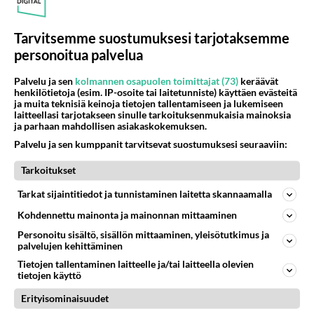
03.08.2026 22:01
13
117
0
Tarvitsemme suostumuksesi tarjotaksemme
personoitua palvelua
IKÄVÄ
Vastattu 3pv
Hyvää huomenta hymysuut
Palvelu ja sen
kolmannen osapuolen toimittajat (73)
keräävät
henkilötietoja (esim. IP-osoite tai laitetunniste) käyttäen evästeitä
mörököllit ja kaikki muut aikaisen linnun herätti mokka
ja muita teknisiä keinoja tietojen tallentamiseen ja lukemiseen
uuteen päivään on valmiina nokka pk miestä kaivaten
laitteellasi tarjotakseen sinulle tarkoituksenmukaisia mainoksia
ja parhaan mahdollisen asiakaskokemuksen.
🥰...
Palvelu ja sen kumppanit tarvitsevat suostumuksesi seuraaviin:
04.08.2026 07:09
12
91
0
Tarkoitukset
IKÄVÄ
Vastattu 3pv
Tarkat sijaintitiedot ja tunnistaminen laitetta skannaamalla
heilutin mukaan rahojen pitäisi kohta olla jo
Kohdennettu mainonta ja mainonnan mittaaminen
olen muuten samanlainen takaisin. muistan jokaisen
Personoitu sisältö, sisällön mittaaminen, yleisötutkimus ja
lauseen ja teon....
palvelujen kehittäminen
Tietojen tallentaminen laitteelle ja/tai laitteella olevien
tietojen käyttö
04.08.2026 05:18
18
96
0
Erityisominaisuudet