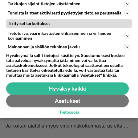
Tarkkojen sijaintitietojen käyttäminen
Tunnista laitteet aktiivisesti pyydettyjen tietojen perusteella
Erityiset tarkoitukset
Tietoturva, väärinkäytösten ehkäiseminen ja virheiden
korjaaminen
Mainonnan ja sisällön tekninen jakelu
Hyväksymällä sallit tietojesi käsittelyn. Suostumuksesi koskee
tätä palvelua, hyväksymättä jättäminen voi vaikuttaa
asiakaskokemukseesi. Jotkut teknologiat saattavat perustella
tietojen käsittelyä oikeutetulla edulla, voit vastustaa tätä tai
muuttaa muita asetuksia klikkaamalla "Asetukset" linkkiä.
Hyväksy kaikki
Asetukset
IKÄVÄ
Vastattu 3pv
Tietosuoja
Rakastan sinua mies
Ja koitan ajatella myös sinun näkökulmasta asioita....