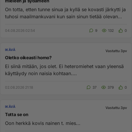
mieleen ja sydämeen
On totta, etten tunne sinua ja kyllä se kovasti järkytti ja
tuhosi maailmankuvani kun sain sinun tietää olevan
ilkeä tai...
04.08.2026 02:54
9
132
0
IKÄVÄ
Vastattu 3pv
Oletko oikeasti homo?
Ei siinä mitään, jos olet. Ei heteromiehet vaan yleensä
käyttäydy noin naisia kohtaan....
02.08.2026 21:18
37
379
0
IKÄVÄ
Vastattu 3pv
Totta se on
Oon herkkä kovis nainen t. mies...