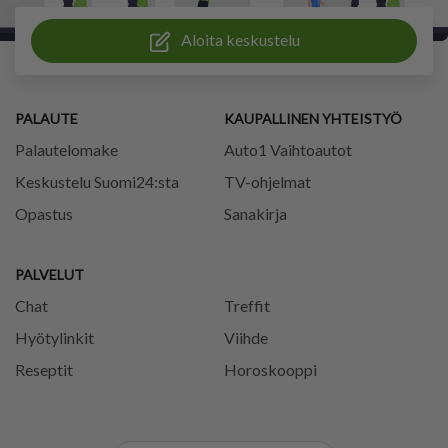
Aloita keskustelu
PALAUTE
KAUPALLINEN YHTEISTYÖ
Palautelomake
Auto1 Vaihtoautot
Keskustelu Suomi24:sta
TV-ohjelmat
Opastus
Sanakirja
PALVELUT
Chat
Treffit
Hyötylinkit
Viihde
Reseptit
Horoskooppi