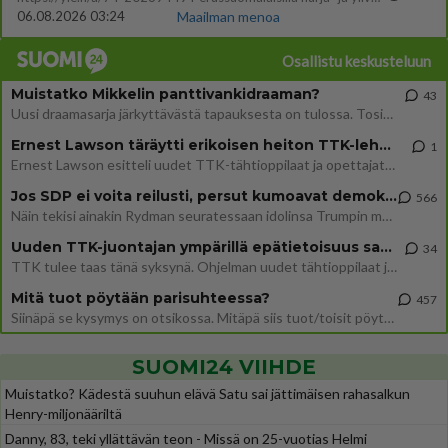
06.08.2026 03:24
Maailman menoa
Osallistu keskusteluun
Muistatko Mikkelin panttivankidraaman?
43
Uusi draamasarja järkyttävästä tapauksesta on tulossa. Tositapahtumiin perustuva sarja ammentaa vuoden 1986 Mikkelin pan
Ernest Lawson täräytti erikoisen heiton TTK-lehdistötilaisuudessa: " Onko tässä tarkoituksena...?"
1
Ernest Lawson esitteli uudet TTK-tähtioppilaat ja opettajat torstaina 6.8. lehdistölle. Tulevalla kaudella on yksi hausk
Jos SDP ei voita reilusti, persut kumoavat demokratian Suomesta
566
Näin tekisi ainakin Rydman seuratessaan idolinsa Trumpin mallia https://www.is.fi/politiikka/art-2000012187244.html
Uuden TTK-juontajan ympärillä epätietoisuus sakenee - Nyt MTV hämmentää soppaa
34
TTK tulee taas tänä syksynä. Ohjelman uudet tähtioppilaat julkistetaan torstaina 6. elokuuta klo 14 alkavassa lehdistö
Mitä tuot pöytään parisuhteessa?
457
Siinäpä se kysymys on otsikossa. Mitäpä siis tuot/toisit pöytään parisuhteessa? Oletko mies vai nainen? Koetko sen mitä
SUOMI24 VIIHDE
Muistatko? Kädestä suuhun elävä Satu sai jättimäisen rahasalkun
Henry-miljonääriltä
Danny, 83, teki yllättävän teon - Missä on 25-vuotias Helmi