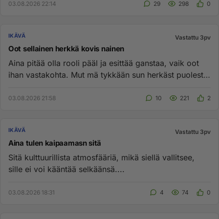
03.08.2026 22:14
29
298
0
IKÄVÄ
Vastattu 3pv
Oot sellainen herkkä kovis nainen
Aina pitää olla rooli pääl ja esittää ganstaa, vaik oot
ihan vastakohta. Mut mä tykkään sun herkäst puolest
eniten. ❤️...
03.08.2026 21:58
10
221
2
IKÄVÄ
Vastattu 3pv
Aina tulen kaipaamasn sitä
Sitä kulttuurillista atmosfääriä, mikä siellä vallitsee,
sille ei voi kääntää selkäänsä....
03.08.2026 18:31
4
74
0