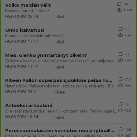
74
Voiko meidän välit
1000
Koskaan parantua tästä?
05.08.2026 05:34
Ikävä
53
Onko kaivattusi
786
Kummallinen jossakin suhteessa?
05.08.2026 17:47
Ikävä
78
Mies, olenko ymmärtänyt oikein?
783
Ystävyys/salainen suhde/molemmat ovat täysin poissuljettuja asioita? Nainen
05.08.2026 11:40
Ikävä
112
Kiteen Pallon superpesisjoukkue pelaa huumeiden vaikutuksen alaisena
765
Huumerikos. Yleisesti uskotaan, että se seikka, että eräs KiPan pelaaja kärähtää huumeista, on vain jäävuoren huippu. M
05.08.2026 03:21
Kitee
42
Anteeksi arkuuteni
723
Olen säälittävä, mitä tulee sinun kohtaamiseen. Tunnen vaan itseni todella epävarmaksi sun kanssa. Jos minun olisi pitän
06.08.2026 16:54
Ikävä
468
Perussuomalaisten kannatus nousi rytinällä Ylen tänään julkaisemassa tuoreimmassa gallup-kyselyssä.
667
https://yle.fi/a/74-20239449 Perussuomalaisilla hurja- ja ylivoimaisesti suurin nousu tässä uudessa Ylen gallupissa. Kyl