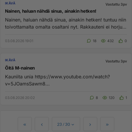
IKÄVÄ
Vastattu 3pv
Nainen, haluan nähdä sinua, ainakin hetken!
Nainen, haluan nähdä sinua, ainakin hetken! tuntuu niin
toivottamalta omalta osaltani nyt. Rakkauteni ei horju.
yksvaa...
03.08.2026 19:01
18
432
0
IKÄVÄ
Vastattu 3pv
Öitä M-nainen
Kauniita unia https://www.youtube.com/watch?
v=5JOamsSawm8...
03.08.2026 20:02
8
120
1
23
/
30