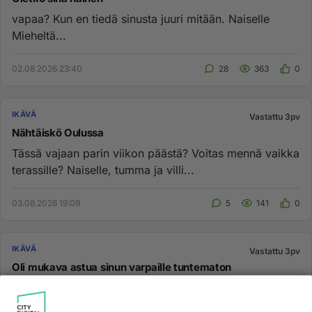
vapaa? Kun en tiedä sinusta juuri mitään. Naiselle
Mieheltä...
02.08.2026 23:40
28
363
0
IKÄVÄ
Vastattu 3pv
Nähtäiskö Oulussa
Tässä vajaan parin viikon päästä? Voitas mennä vaikka
terassille? Naiselle, tumma ja villi...
03.08.2026 19:09
5
141
0
IKÄVÄ
Vastattu 3pv
Oli mukava astua sinun varpaille tuntematon
Toivottavasti kenkä menee huomenna jalkaan 😂...