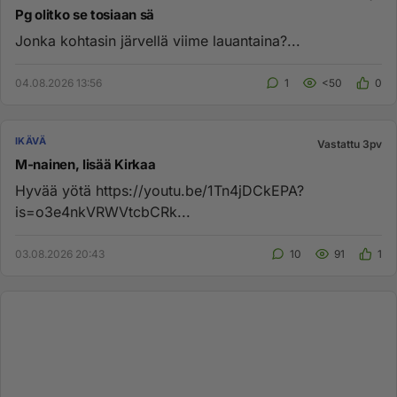
Pg olitko se tosiaan sä
Jonka kohtasin järvellä viime lauantaina?...
04.08.2026 13:56
1
<50
0
IKÄVÄ
Vastattu 3pv
M-nainen, lisää Kirkaa
Hyvää yötä https://youtu.be/1Tn4jDCkEPA?
is=o3e4nkVRWVtcbCRk...
03.08.2026 20:43
10
91
1