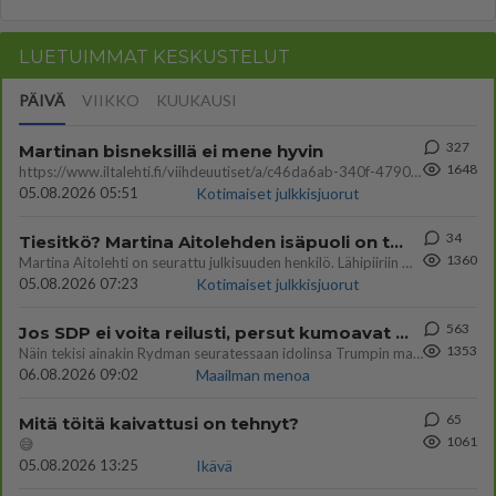
LUETUIMMAT KESKUSTELUT
PÄIVÄ
VIIKKO
KUUKAUSI
327
Martinan bisneksillä ei mene hyvin
1648
https://www.iltalehti.fi/viihdeuutiset/a/c46da6ab-340f-4790-aaa7-0865eed2336 Yrityksen konkurssihakemus on tullut kärä
05.08.2026 05:51
Kotimaiset julkkisjuorut
34
Tiesitkö? Martina Aitolehden isäpuoli on tämä suosittu laulaja
1360
Martina Aitolehti on seurattu julkisuuden henkilö. Lähipiiriin mahtuu muitakin tunnettuja henkilöitä. Tiesitkö, että Ma
05.08.2026 07:23
Kotimaiset julkkisjuorut
563
Jos SDP ei voita reilusti, persut kumoavat demokratian Suomesta
1353
Näin tekisi ainakin Rydman seuratessaan idolinsa Trumpin mallia https://www.is.fi/politiikka/art-2000012187244.html
06.08.2026 09:02
Maailman menoa
65
Mitä töitä kaivattusi on tehnyt?
1061
😅
05.08.2026 13:25
Ikävä