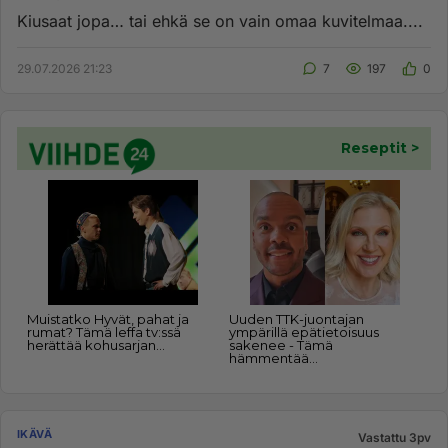
Kiusaat jopa… tai ehkä se on vain omaa kuvitelmaa....
29.07.2026 21:23
7
197
0
IKÄVÄ
Vastattu 3pv