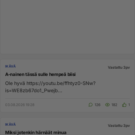
IKÄVÄ
Vastattu 3pv
A-nainen tässä sulle hempeä biisi
Ole hyvä https://youtu.be/ffhtyz0-SNw?
is=WE8zb67do1_Pwejb...
03.08.2026 19:28
126
182
1
IKÄVÄ
Vastattu 3pv
Miksi jotenkin härnäät minua