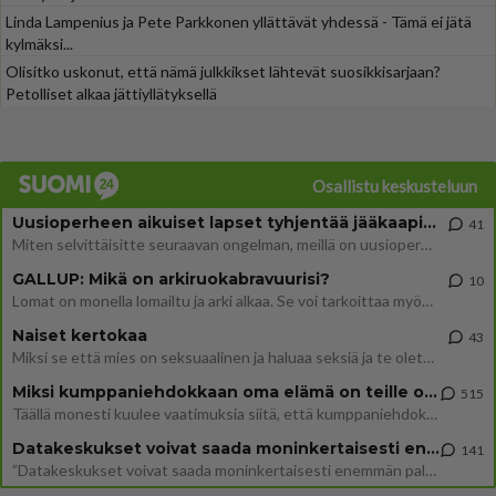
Linda Lampenius ja Pete Parkkonen yllättävät yhdessä - Tämä ei jätä
kylmäksi...
Olisitko uskonut, että nämä julkkikset lähtevät suosikkisarjaan?
Petolliset alkaa jättiyllätyksellä
Osallistu keskusteluun
Uusioperheen aikuiset lapset tyhjentää jääkaapin käydessään
41
Miten selvittäisitte seuraavan ongelman, meillä on uusioperhe, minulla teini-ikäiset lapset ja puolisolla aikuiset, jotk
GALLUP: Mikä on arkiruokabravuurisi?
10
Lomat on monella lomailtu ja arki alkaa. Se voi tarkoittaa myös sitä, että grillailut on grillattu ja palataan arjen ruo
Naiset kertokaa
43
Miksi se että mies on seksuaalinen ja haluaa seksiä ja te olette hänen mielestänne haluttava on vastenmielistä? Mikä sii
Miksi kumppaniehdokkaan oma elämä on teille ongelma?
515
Täällä monesti kuulee vaatimuksia siitä, että kumppaniehdokkaalla ei saisi olla lemmikkejä, lapsia, kavereita, eksiä, su
Datakeskukset voivat saada moninkertaisesti enemmän palautuksia kuin mitä ne maksavat veroja
141
”Datakeskukset voivat saada moninkertaisesti enemmän palautuksia kuin mitä ne maksavat veroja”, sanoo professori Jussi K