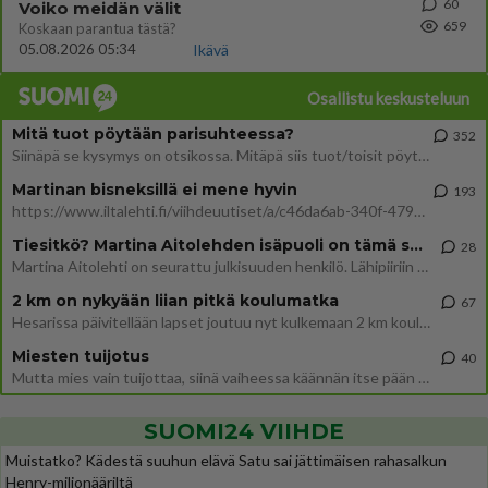
60
Voiko meidän välit
659
Koskaan parantua tästä?
05.08.2026 05:34
Ikävä
Osallistu keskusteluun
Mitä tuot pöytään parisuhteessa?
352
Siinäpä se kysymys on otsikossa. Mitäpä siis tuot/toisit pöytään parisuhteessa? Oletko mies vai nainen? Koetko sen mitä
Martinan bisneksillä ei mene hyvin
193
https://www.iltalehti.fi/viihdeuutiset/a/c46da6ab-340f-4790-aaa7-0865eed2336 Yrityksen konkurssihakemus on tullut kärä
Tiesitkö? Martina Aitolehden isäpuoli on tämä suosittu laulaja
28
Martina Aitolehti on seurattu julkisuuden henkilö. Lähipiiriin mahtuu muitakin tunnettuja henkilöitä. Tiesitkö, että Ma
2 km on nykyään liian pitkä koulumatka
67
Hesarissa päivitellään lapset joutuu nyt kulkemaan 2 km kouluun jösses. Ruostefillarilla tuo matka menee vaikka miten äk
Miesten tuijotus
40
Mutta mies vain tuijottaa, siinä vaiheessa käännän itse pään pois. Mikä juttu? Yleensä jos joku tuijottaa tai katsoo, hä
SUOMI24 VIIHDE
Muistatko? Kädestä suuhun elävä Satu sai jättimäisen rahasalkun
Henry-miljonääriltä