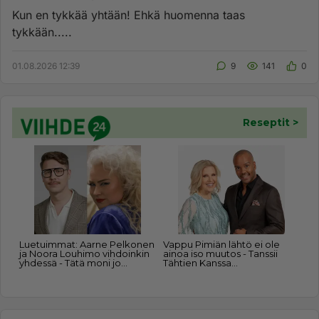
Kun en tykkää yhtään! Ehkä huomenna taas
tykkään.....
01.08.2026 12:39
9
141
0