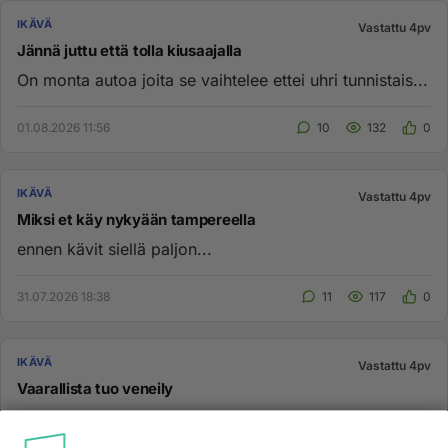
IKÄVÄ
Vastattu 4pv
Jännä juttu että tolla kiusaajalla
On monta autoa joita se vaihtelee ettei uhri tunnistais...
01.08.2026 11:56
10
132
0
IKÄVÄ
Vastattu 4pv
Miksi et käy nykyään tampereella
ennen kävit siellä paljon...
31.07.2026 18:38
11
117
0
IKÄVÄ
Vastattu 4pv
Vaarallista tuo veneily
🤔 ⛵🦺 Olin juuri antamaisillani periksi ajatukselle, että
voisin miehen kanssa pienen matkan olla veneen