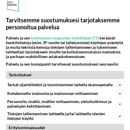
kyydissä j...
01.08.2026 06:39
28
153
0
Tarvitsemme suostumuksesi tarjotaksemme
personoitua palvelua
IKÄVÄ
Vastattu 4pv
Palvelu ja sen
kolmannen osapuolen toimittajat (73)
keräävät
Muistakaa pojat tämä.
henkilötietoja (esim. IP-osoite tai laitetunniste) käyttäen evästeitä
Mies joka haluaa naisen, löytää keinon. Ei epäröi eikä
ja muita teknisiä keinoja tietojen tallentamiseen ja lukemiseen
laitteellasi tarjotakseen sinulle tarkoituksenmukaisia mainoksia
hämmennä. Tekee kaiken eteenne....
ja parhaan mahdollisen asiakaskokemuksen.
Palvelu ja sen kumppanit tarvitsevat suostumuksesi seuraaviin:
22.07.2026 13:19
209
1960
16
Tarkoitukset
Tarkat sijaintitiedot ja tunnistaminen laitetta skannaamalla
IKÄVÄ
Vastattu 4pv
Kohdennettu mainonta ja mainonnan mittaaminen
A-nainen haluaisin....
Personoitu sisältö, sisällön mittaaminen, yleisötutkimus ja
Käyttää sinua seksuaalisten tarpeitteni
palvelujen kehittäminen
tyydyttämiseen....
Tietojen tallentaminen laitteelle ja/tai laitteella olevien
tietojen käyttö
01.08.2026 12:11
5
104
0
Erityisominaisuudet