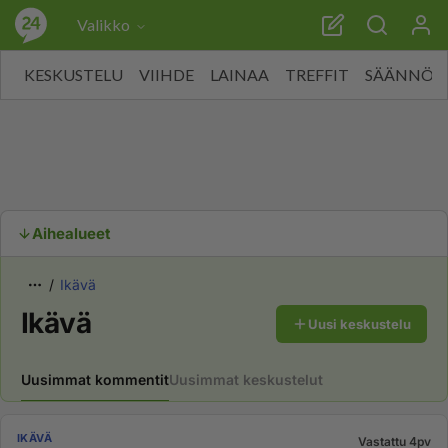
Valikko
KESKUSTELU
VIIHDE
LAINAA
TREFFIT
SÄÄNNÖT
Aihealueet
Ikävä
Ikävä
Uusi keskustelu
Uusimmat kommentit
Uusimmat keskustelut
IKÄVÄ
Vastattu 4pv