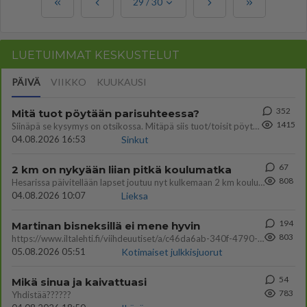
29
/
30
LUETUIMMAT KESKUSTELUT
PÄIVÄ
VIIKKO
KUUKAUSI
352
Mitä tuot pöytään parisuhteessa?
1415
Siinäpä se kysymys on otsikossa. Mitäpä siis tuot/toisit pöytään parisuhteessa? Oletko mies vai nainen? Koetko sen mitä
04.08.2026 16:53
Sinkut
67
2 km on nykyään liian pitkä koulumatka
808
Hesarissa päivitellään lapset joutuu nyt kulkemaan 2 km kouluun jösses. Ruostefillarilla tuo matka menee vaikka miten äk
04.08.2026 10:07
Lieksa
194
Martinan bisneksillä ei mene hyvin
803
https://www.iltalehti.fi/viihdeuutiset/a/c46da6ab-340f-4790-aaa7-0865eed2336 Yrityksen konkurssihakemus on tullut kärä
05.08.2026 05:51
Kotimaiset julkkisjuorut
54
Mikä sinua ja kaivattuasi
783
Yhdistää??????