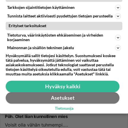
Tarkkojen sijaintitietojen käyttäminen
Tunnista laitteet aktiivisesti pyydettyjen tietojen perusteella
Erityiset tarkoitukset
Tietoturva, väärinkäytösten ehkäiseminen ja virheiden
korjaaminen
Mainonnan ja sisällön tekninen jakelu
Hyväksymällä sallit tietojesi käsittelyn. Suostumuksesi koskee
tätä palvelua, hyväksymättä jättäminen voi vaikuttaa
asiakaskokemukseesi. Jotkut teknologiat saattavat perustella
tietojen käsittelyä oikeutetulla edulla, voit vastustaa tätä tai
muuttaa muita asetuksia klikkaamalla "Asetukset" linkkiä.
Hyväksy kaikki
Asetukset
Tietosuoja
IKÄVÄ
Vastattu 4pv
Pöh. Olet liian kunnollinen mies
Voisit olla vähän tuhmempi....