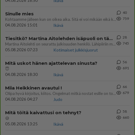
04.08.2026 18:50
Ikävä
40
Sinulle mies
759
Kohtaamme jälleen kun on oikea aika. Sitä ei voi mikään eikä kukaan estää <3 <3
04.08.2026 15:01
Ikävä
28
Tiesitkö? Martina Aitolehden isäpuoli on tämä suosittu laulaja
745
Martina Aitolehti on seurattu julkisuuden henkilö. Lähipiiriin mahtuu muitakin tunnettuja henkilöitä. Tiesitkö, että Ma
05.08.2026 07:23
Kotimaiset julkkisjuorut
56
Mitä uskot hänen ajattelevan sinusta?
691
😇
04.08.2026 18:30
Ikävä
66
Miia Heikkinen avautui !
679
Olipa hyvä kirjoitus, kiitos. Ongelmat mitkä nostat esille on todellisia ja tämä ylimielisyys totta ja se näkyy kaikessa
04.08.2026 04:27
Judo
58
Mitä töitä kaivattusi on tehnyt?
660
😅
05.08.2026 13:25
Ikävä