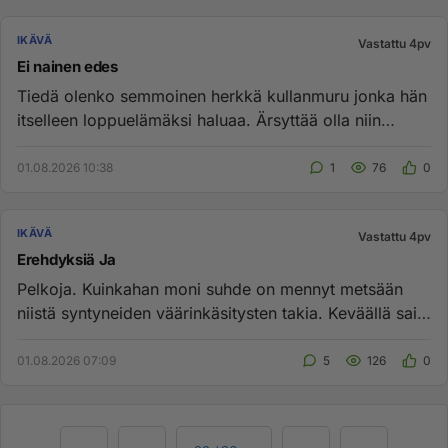
IKÄVÄ
Vastattu 4pv
Ei nainen edes
Tiedä olenko semmoinen herkkä kullanmuru jonka hän
itselleen loppuelämäksi haluaa. Ärsyttää olla niin
umpio ja tampio, s...
01.08.2026 10:38
1
76
0
IKÄVÄ
Vastattu 4pv
Erehdyksiä Ja
Pelkoja. Kuinkahan moni suhde on mennyt metsään
niistä syntyneiden väärinkäsitysten takia. Keväällä sain
siitä hyvän es...
01.08.2026 07:09
5
126
0