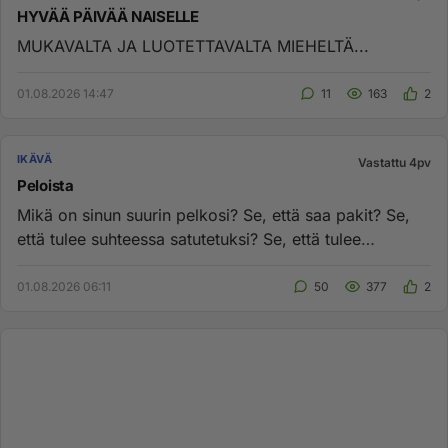
HYVÄÄ PÄIVÄÄ NAISELLE
MUKAVALTA JA LUOTETTAVALTA MIEHELTÄ...
01.08.2026 14:47
11
163
2
IKÄVÄ
Vastattu 4pv
Peloista
Mikä on sinun suurin pelkosi? Se, että saa pakit? Se,
että tulee suhteessa satutetuksi? Se, että tulee
jätetyksi? Se, et...
01.08.2026 06:11
50
377
2