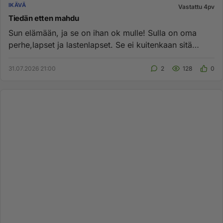
IKÄVÄ
Vastattu 4pv
Tiedän etten mahdu
Sun elämään, ja se on ihan ok mulle! Sulla on oma
perhe,lapset ja lastenlapset. Se ei kuitenkaan sitä
tosiasiaa poista...
31.07.2026 21:00
2
128
0