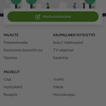
Aloita keskustelu
PALAUTE
KAUPALLINEN YHTEISTYÖ
Palautelomake
Auto1 Vaihtoautot
Keskustelu Suomi24:sta
TV-ohjelmat
Opastus
Sanakirja
PALVELUT
Chat
Treffit
Hyötylinkit
Viihde
Reseptit
Horoskooppi