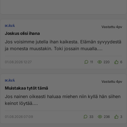
IKÄVÄ
Vastattu 4pv
Joskus olisi ihana
Jos voisimme jutella ihan kaikesta. Elämän syvyydestä
ja monesta muustakin. Toki jossain muualla....
01.08.2026 12:27
11
220
6
IKÄVÄ
Vastattu 4pv
Muistakaa tytöt tämä
Jos nainen oikeasti haluaa miehen niin kyllä hän siihen
keinot löytää....
01.08.2026 07:09
33
236
3