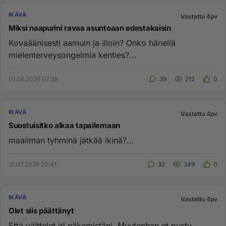
IKÄVÄ
Vastattu 4pv
Miksi naapurini ravaa asuntoaan edestakaisin
Kovaäänisesti aamuin ja illoin? Onko hänellä
mielenterveysongelmia kenties?...
01.08.2026 07:38
39
212
0
IKÄVÄ
Vastattu 4pv
Suostuisitko alkaa tapailemaan
maailman tyhminä jätkää ikinä?...
31.07.2026 20:41
32
349
0
IKÄVÄ
Vastattu 4pv
Olet siis päättänyt
Että välttelet irl näkemistäni. Muutenhan et pysty