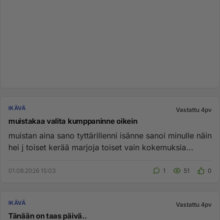
IKÄVÄ
Vastattu 4pv
muistakaa valita kumppaninne oikein
muistan aina sano tyttärillenni isänne sanoi minulle näin
hei j toiset kerää marjoja toiset vain kokemuksia...
01.08.2026 15:03
1
51
0
IKÄVÄ
Vastattu 4pv
Tänään on taas päivä..