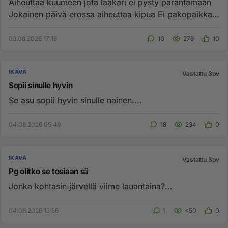
Aiheuttaa kuumeen jota lääkäri ei pysty parantamaan
Jokainen päivä erossa aiheuttaa kipua Ei pakopaikkaa
ei armoa Kuule...
03.08.2026 17:19
10
279
10
IKÄVÄ
Vastattu 3pv
Sopii sinulle hyvin
Se asu sopii hyvin sinulle nainen....
04.08.2026 05:49
18
234
0
IKÄVÄ
Vastattu 3pv
Pg olitko se tosiaan sä
Jonka kohtasin järvellä viime lauantaina?...
04.08.2026 13:56
1
<50
0