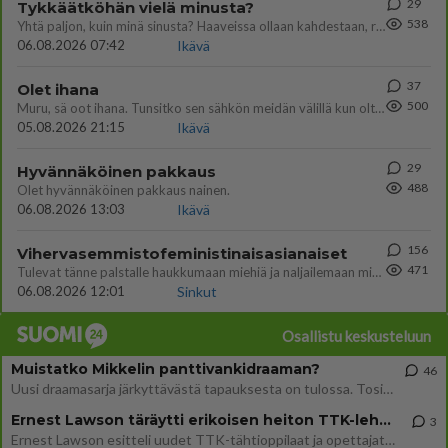
29
Tykkäätköhän vielä minusta?
538
Yhtä paljon, kuin minä sinusta? Haaveissa ollaan kahdestaan, rauhassa ja lähennytään fyysisesti ja tutustutaan syvemmin
06.08.2026 07:42
Ikävä
37
Olet ihana
500
Muru, sä oot ihana. Tunsitko sen sähkön meidän välillä kun oltiin ihan låhekkäin? 👩‍❤️‍👩❤️😼😘
05.08.2026 21:15
Ikävä
29
Hyvännäköinen pakkaus
488
Olet hyvännäköinen pakkaus nainen.
06.08.2026 13:03
Ikävä
156
Vihervasemmistofeministinaisasianaiset
471
Tulevat tänne palstalle haukkumaan miehiä ja naljailemaan miehelle, kehuvat olevansa heitä parempia. Itse asuvat MIEHE
06.08.2026 12:01
Sinkut
Osallistu keskusteluun
Muistatko Mikkelin panttivankidraaman?
46
Uusi draamasarja järkyttävästä tapauksesta on tulossa. Tositapahtumiin perustuva sarja ammentaa vuoden 1986 Mikkelin pan
Ernest Lawson täräytti erikoisen heiton TTK-lehdistötilaisuudessa: " Onko tässä tarkoituksena...?"
3
Ernest Lawson esitteli uudet TTK-tähtioppilaat ja opettajat torstaina 6.8. lehdistölle. Tulevalla kaudella on yksi hausk