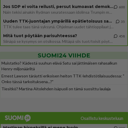
Jos SDP ei voita reilusti, persut kumoavat demokratian Suomesta
600
Näin tekisi ainakin Rydman seuratessaan idolinsa Trumpin mallia https://www.is.fi/politiikka/art-2000012187244.html
Uuden TTK-juontajan ympärillä epätietoisuus sakenee - Nyt MTV hämmentää soppaa
35
TTK tulee taas tänä syksynä. Ohjelman uudet tähtioppilaat julkistetaan torstaina 6. elokuuta klo 14 alkavassa lehdistö
Mitä tuot pöytään parisuhteessa?
458
Siinäpä se kysymys on otsikossa. Mitäpä siis tuot/toisit pöytään parisuhteessa? Oletko mies vai nainen? Koetko sen mitä
SUOMI24 VIIHDE
Muistatko? Kädestä suuhun elävä Satu sai jättimäisen rahasalkun
Henry-miljonääriltä
Ernest Lawson täräytti erikoisen heiton TTK-lehdistötilaisuudessa: "
Onko tässä tarkoituksena...?"
Tiesitkö? Martina Aitolehden isäpuoli on tämä suosittu laulaja
Osallistu keskusteluun
Martinan bisneksillä ei mene hyvin