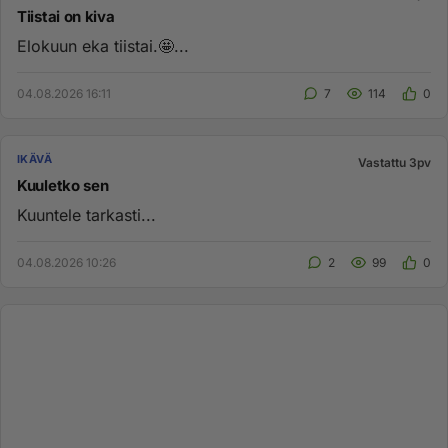
Tiistai on kiva
Elokuun eka tiistai.🤩...
04.08.2026 16:11
7
114
0
IKÄVÄ
Vastattu 3pv
Kuuletko sen
Kuuntele tarkasti...
04.08.2026 10:26
2
99
0