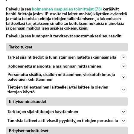
Onko rasittavaa kuunella semmosta ihmistä, joka valittaa
koka asiasta jokaikinen päivä
Palvelu ja sen
kolmannen osapuolen toimittajat (73)
keräävät
henkilötietoja (esim. IP-osoite tai laitetunniste) käyttäen evästeitä
Jonka jokainen juttu on pessimistinen...
ja muita teknisiä keinoja tietojen tallentamiseen ja lukemiseen
laitteellasi tarjotakseen sinulle tarkoituksenmukaisia mainoksia
ja parhaan mahdollisen asiakaskokemuksen.
04.08.2026 15:10
22
107
0
Palvelu ja sen kumppanit tarvitsevat suostumuksesi seuraaviin:
Tarkoitukset
IKÄVÄ
Vastattu 3pv
Tarkat sijaintitiedot ja tunnistaminen laitetta skannaamalla
M nainen missä kuussa olet
Kohdennettu mainonta ja mainonnan mittaaminen
syntynyt? Entä mikä on sinun lempi vuodenaika?...
Personoitu sisältö, sisällön mittaaminen, yleisötutkimus ja
palvelujen kehittäminen
03.08.2026 19:21
21
273
1
Tietojen tallentaminen laitteelle ja/tai laitteella olevien
tietojen käyttö
Erityisominaisuudet
Tarkkojen sijaintitietojen käyttäminen
Tunnista laitteet aktiivisesti pyydettyjen tietojen perusteella
Erityiset tarkoitukset