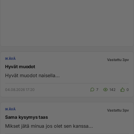
IKÄVÄ
Vastattu 3pv
Hyvät muodot
Hyvät muodot naisella...
04.08.2026 17:20
7
142
0
IKÄVÄ
Vastattu 3pv
Sama kysymys taas
Mikset jätä minua jos olet sen kanssa...