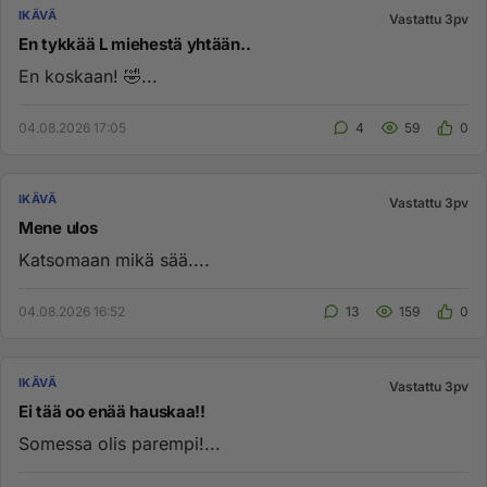
IKÄVÄ
Vastattu 3pv
En tykkää L miehestä yhtään..
En koskaan! 🤣...
04.08.2026 17:05
4
59
0
IKÄVÄ
Vastattu 3pv
Mene ulos
Katsomaan mikä sää....
04.08.2026 16:52
13
159
0
IKÄVÄ
Vastattu 3pv
Ei tää oo enää hauskaa!!
Somessa olis parempi!...