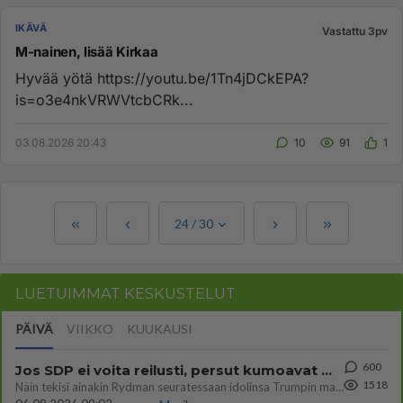
IKÄVÄ
Vastattu 3pv
M-nainen, lisää Kirkaa
Hyvää yötä https://youtu.be/1Tn4jDCkEPA?
is=o3e4nkVRWVtcbCRk...
03.08.2026 20:43
10
91
1
24
/
30
LUETUIMMAT KESKUSTELUT
PÄIVÄ
VIIKKO
KUUKAUSI
600
Jos SDP ei voita reilusti, persut kumoavat demokratian Suomesta
1518
Näin tekisi ainakin Rydman seuratessaan idolinsa Trumpin mallia https://www.is.fi/politiikka/art-2000012187244.html