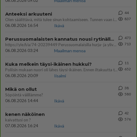
06.08.2026 09:02
Maailman menoa
44
Anteeksi arkuuteni
837
Olen säälittävä, mitä tulee sinun kohtaamiseen. Tunnen vaan itseni todella epävarmaksi sun kanssa. Jos minun olisi pitän
06.08.2026 16:54
Ikävä
473
Perussuomalaisten kannatus nousi rytinällä Ylen tänään julkaisemassa tuoreimmassa gallup-kyselyssä.
713
https://yle.fi/a/74-20239449 Perussuomalaisilla hurja- ja ylivoimaisesti suurin nousu tässä uudessa Ylen gallupissa. Kyl
06.08.2026 03:24
Maailman menoa
11
Kuka melkein täysi-ikäinen hukkui?
652
Poliisin mukaan nuori oli lähes täysi-ikäinen. Ennen iltakuutta tulleen ilmoituksen mukaan ihminen oli joutunut mahdoll
06.08.2026 20:09
Iisalmi
38
Mikä on ollut
580
Söpöintä välillämme?
06.08.2026 14:44
Ikävä
42
kenen näköinen
576
kaivattusi on ?
07.08.2026 16:24
Ikävä