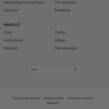
Keskustelu Suomi24:sta
TV-ohjelmat
Opastus
Sanakirja
PALVELUT
Chat
Treffit
Hyötylinkit
Viihde
Reseptit
Horoskooppi
Tietosuojaseloste
Käyttöehdot
Evästeasetukset
Säännöt