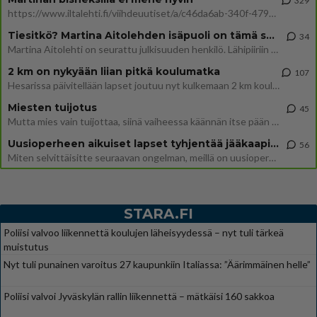
329
https://www.iltalehti.fi/viihdeuutiset/a/c46da6ab-340f-4790-aaa7-0865eed2336 Yrityksen konkurssihakemus on tullut kärä
Tiesitkö? Martina Aitolehden isäpuoli on tämä suosittu laulaja
34
Martina Aitolehti on seurattu julkisuuden henkilö. Lähipiiriin mahtuu muitakin tunnettuja henkilöitä. Tiesitkö, että Ma
2 km on nykyään liian pitkä koulumatka
107
Hesarissa päivitellään lapset joutuu nyt kulkemaan 2 km kouluun jösses. Ruostefillarilla tuo matka menee vaikka miten äk
Miesten tuijotus
45
Mutta mies vain tuijottaa, siinä vaiheessa käännän itse pään pois. Mikä juttu? Yleensä jos joku tuijottaa tai katsoo, hä
Uusioperheen aikuiset lapset tyhjentää jääkaapin käydessään
56
Miten selvittäisitte seuraavan ongelman, meillä on uusioperhe, minulla teini-ikäiset lapset ja puolisolla aikuiset, jotk
STARA.FI
Poliisi valvoo liikennettä koulujen läheisyydessä – nyt tuli tärkeä
muistutus
Nyt tuli punainen varoitus 27 kaupunkiin Italiassa: ”Äärimmäinen helle”
Poliisi valvoi Jyväskylän rallin liikennettä – mätkäisi 160 sakkoa