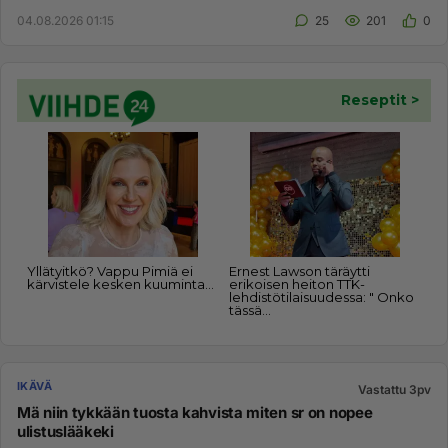
04.08.2026 01:15
25
201
0
IKÄVÄ
Vastattu 3pv
Mä niin tykkään tuosta kahvista miten sr on nopee
ulistuslääkeki