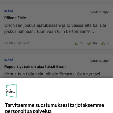
IKÄVÄ
Vastattu 3pv
Päivee Eelle
Olet vaan joskus ajatuksissani ja toiveissa että kai sitä
joskus nähhään. Tuon vaan tulin kertomaan💛...
04.08.2026 09:37
13
199
0
IKÄVÄ
Vastattu 3pv
Rupesi nyt nainen ajaa taksii ilman
Korttia kun faija heitti pihalle firmasta. Oon nyt taxi
driver...
03.08.2026 15:17
10
70
0
Tarvitsemme suostumuksesi tarjotaksemme
IKÄVÄ
Vastattu 3pv
personoitua palvelua