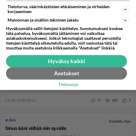
Tietoturva, väärinkäytösten ehkäiseminen ja virheiden
korjaaminen
Mainonnan ja sisällön tekninen jakelu
Hyväksymällä sallit tietojesi käsittelyn. Suostumuksesi koskee
tätä palvelua, hyväksymättä jättäminen voi vaikuttaa
asiakaskokemukseesi. Jotkut teknologiat saattavat perustella
tietojen käsittelyä oikeutetulla edulla, voit vastustaa tätä tai
muuttaa muita asetuksia klikkaamalla "Asetukset" linkkiä.
Hyväksy kaikki
IKÄVÄ
Vastattu 3pv
Asetukset
Olis vaan tehnyt mieli painautua halaukseen ja
Tietosuoja
Olla lähekkäin. M&gt;N...
04.08.2026 05:52
11
185
7
IKÄVÄ
Vastattu 3pv
Sinun ääni viiltää niin syvälle