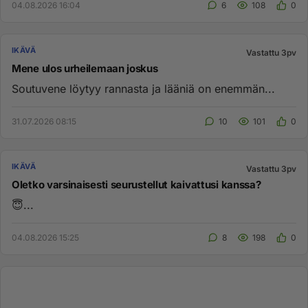
04.08.2026 16:04
6
108
0
IKÄVÄ
Vastattu 3pv
Mene ulos urheilemaan joskus
Soutuvene löytyy rannasta ja lääniä on enemmän...
31.07.2026 08:15
10
101
0
IKÄVÄ
Vastattu 3pv
Oletko varsinaisesti seurustellut kaivattusi kanssa?
😇...
04.08.2026 15:25
8
198
0