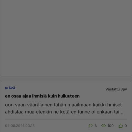
IKÄVÄ
Vastattu 3pv
en osaa ajaa ihmisiä kuin hulluuteen
oon vaan väärälainen tähän maailmaan kaikki hmiset
ahdistaa mua etenkin ne ketä en tunne ollenkaan tai
sitten ne jot...
04.08.2026 00:18
6
100
0