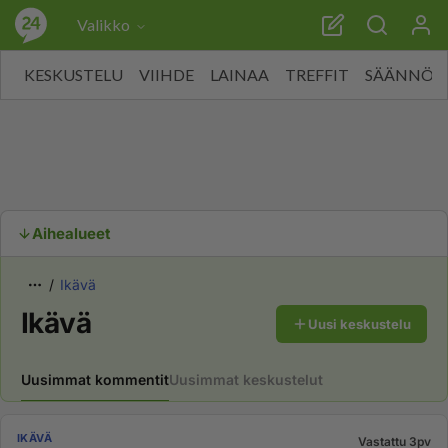
Valikko
KESKUSTELU
VIIHDE
LAINAA
TREFFIT
SÄÄNNÖT
Aihealueet
Ikävä
Ikävä
Uusi keskustelu
Uusimmat kommentit
Uusimmat keskustelut
IKÄVÄ
Vastattu 3pv