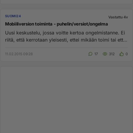
SUOMI24
Vastattu 4v
Mobiiliversion toiminta - puhelin/versiot/ongelma
Uusi keskustelu, jossa voitte kertoa ongelmistanne. Ei
riitä, että kerrotaan yleisesti, ettei mikään toimi tai että
foor...
11.02.2015 09:28
17
312
0