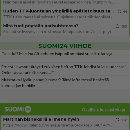
Näin tekisi ainakin Rydman seuratessaan idolinsa Trumpin mallia https://www.is.fi/politiikka/art-2000012187244.html
Uuden TTK-juontajan ympärillä epätietoisuus sakenee - Nyt MTV hämmentää soppaa
44
TTK tulee taas tänä syksynä. Ohjelman uudet tähtioppilaat julkistetaan torstaina 6. elokuuta klo 14 alkavassa lehdistö
Mitä tuot pöytään parisuhteessa?
480
Siinäpä se kysymys on otsikossa. Mitäpä siis tuot/toisit pöytään parisuhteessa? Oletko mies vai nainen? Koetko sen mitä
SUOMI24 VIIHDE
Tiesitkö? Martina Aitolehden isäpuoli on tämä suosittu laulaja
Ernest Lawson täräytti erikoisen heiton TTK-lehdistötilaisuudessa: "
Onko tässä tarkoituksena...?"
Muistatko Hyvät, pahat ja rumat? Tämä leffa tv:ssä herättää
kohusarjan henkiin
Osallistu keskusteluun
Martinan bisneksillä ei mene hyvin
332
https://www.iltalehti.fi/viihdeuutiset/a/c46da6ab-340f-4790-aaa7-0865eed2336 Yrityksen konkurssihakemus on tullut kärä