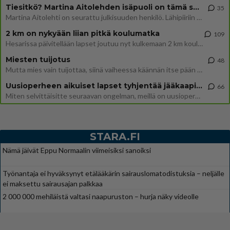
Tiesitkö? Martina Aitolehden isäpuoli on tämä suosittu laulaja
35
Martina Aitolehti on seurattu julkisuuden henkilö. Lähipiiriin mahtuu muitakin tunnettuja henkilöitä. Tiesitkö, että Ma
2 km on nykyään liian pitkä koulumatka
109
Hesarissa päivitellään lapset joutuu nyt kulkemaan 2 km kouluun jösses. Ruostefillarilla tuo matka menee vaikka miten äk
Miesten tuijotus
48
Mutta mies vain tuijottaa, siinä vaiheessa käännän itse pään pois. Mikä juttu? Yleensä jos joku tuijottaa tai katsoo, hä
Uusioperheen aikuiset lapset tyhjentää jääkaapin käydessään
66
Miten selvittäisitte seuraavan ongelman, meillä on uusioperhe, minulla teini-ikäiset lapset ja puolisolla aikuiset, jotk
STARA.FI
Nämä jäivät Eppu Normaalin viimeisiksi sanoiksi
Työnantaja ei hyväksynyt etälääkärin sairauslomatodistuksia – neljälle
ei maksettu sairausajan palkkaa
2 000 000 mehiläistä valtasi naapuruston – hurja näky videolle