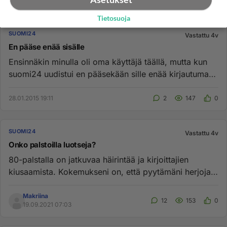
Tietosuoja
SUOMI24
Vastattu 4v
En pääse enää sisälle
Ensinnäkin minulla oli oma käyttäjä täällä, mutta kun
suomi24 uudistui en pääsekään sille enää kirjautumaan
sisälle..!...
28.01.2015 19:11
2
147
0
SUOMI24
Vastattu 4v
Onko palstoilla luotseja?
80-palstalla on jatkuvaa häirintää ja kirjoittajien
kiusaamista. Kokemukseni on, että pyytämäni herjoja
ei ole poisteta,...
Makriina
12
153
0
19.09.2021 07:03