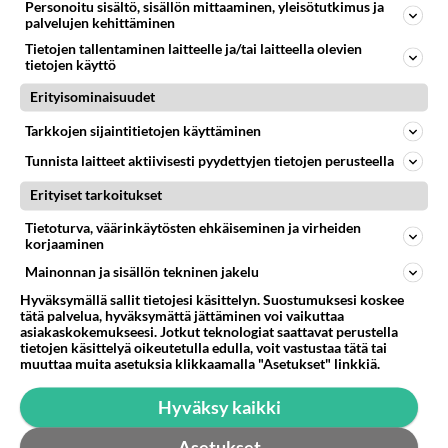
Personoitu sisältö, sisällön mittaaminen, yleisötutkimus ja
Miten löydän omat kirjoitukseni??
palvelujen kehittäminen
Miten löydän omat kirjoitukseni??? Halusin kattoo, että
Tietojen tallentaminen laitteelle ja/tai laitteella olevien
onko niihin vastattu. Auttakaa pls!...
tietojen käyttö
Erityisominaisuudet
30.10.2021 17:44
1
193
0
Tarkkojen sijaintitietojen käyttäminen
Tunnista laitteet aktiivisesti pyydettyjen tietojen perusteella
Erityiset tarkoitukset
Tietoturva, väärinkäytösten ehkäiseminen ja virheiden
korjaaminen
Mainonnan ja sisällön tekninen jakelu
Hyväksymällä sallit tietojesi käsittelyn. Suostumuksesi koskee
tätä palvelua, hyväksymättä jättäminen voi vaikuttaa
asiakaskokemukseesi. Jotkut teknologiat saattavat perustella
tietojen käsittelyä oikeutetulla edulla, voit vastustaa tätä tai
muuttaa muita asetuksia klikkaamalla "Asetukset" linkkiä.
Hyväksy kaikki
Asetukset