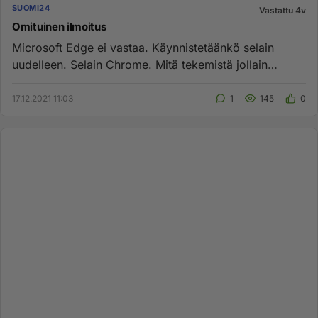
SUOMI24
Vastattu 4v
Omituinen ilmoitus
Microsoft Edge ei vastaa. Käynnistetäänkö selain
uudelleen. Selain Chrome. Mitä tekemistä jollain
Edgellä on sen kanssa...
17.12.2021 11:03
1
145
0