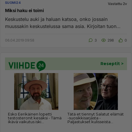
SUOMI24
Vastattu 2v
Miksi haku ei toimi
Keskustelu auki ja haluan katsoa, onko jossain
muussakin keskustelussa sama asia. Kirjoitan tuon
hakusanan laatikkoon "E...
06.04.2019 09:58
3
298
0