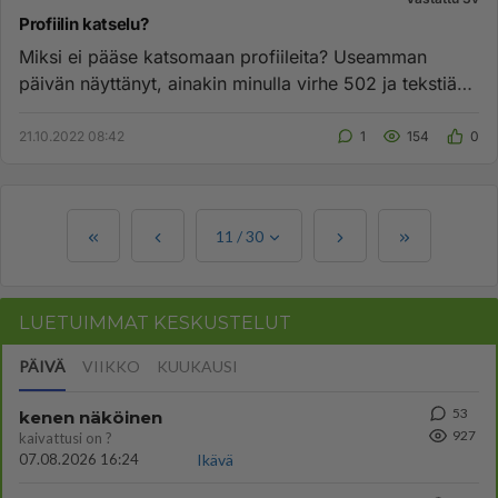
Profiilin katselu?
Miksi ei pääse katsomaan profiileita? Useamman
päivän näyttänyt, ainakin minulla virhe 502 ja tekstiä
Sivustolla on he...
21.10.2022 08:42
1
154
0
11
/
30
LUETUIMMAT KESKUSTELUT
PÄIVÄ
VIIKKO
KUUKAUSI
53
kenen näköinen
927
kaivattusi on ?
07.08.2026 16:24
Ikävä