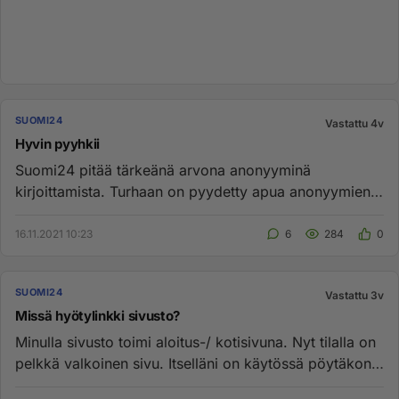
SUOMI24
Vastattu 4v
Hyvin pyyhkii
Suomi24 pitää tärkeänä arvona anonyyminä
kirjoittamista. Turhaan on pyydetty apua anonyymien
hyökkäyksiltä ikäryhmässä 8...
16.11.2021 10:23
6
284
0
SUOMI24
Vastattu 3v
Missä hyötylinkki sivusto?
Minulla sivusto toimi aloitus-/ kotisivuna. Nyt tilalla on
pelkkä valkoinen sivu. Itselläni on käytössä pöytäkone
ja sii...