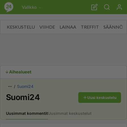
palautelomakkeen kautta."/>
palautelomakkeen kautta."/>
Valikko
KESKUSTELU
VIIHDE
LAINAA
TREFFIT
SÄÄNNÖT
Aihealueet
Suomi24
Suomi24
Uusi keskustelu
Uusimmat kommentit
Uusimmat keskustelut