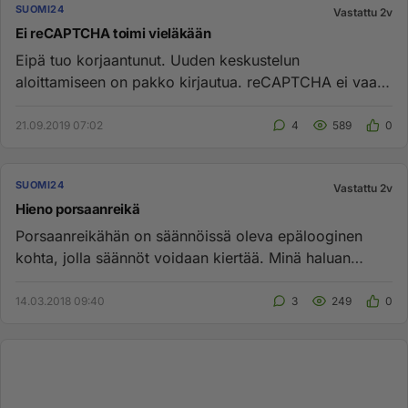
SUOMI24
Vastattu 2v
Ei reCAPTCHA toimi vieläkään
Eipä tuo korjaantunut. Uuden keskustelun
aloittamiseen on pakko kirjautua. reCAPTCHA ei vaan
ilmaannu. Vanhoja susia e...
21.09.2019 07:02
4
589
0
SUOMI24
Vastattu 2v
Hieno porsaanreikä
Porsaanreikähän on säännöissä oleva epälooginen
kohta, jolla säännöt voidaan kiertää. Minä haluan
mainostaa mieleisiäni...
14.03.2018 09:40
3
249
0