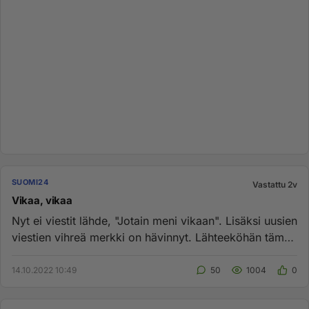
SUOMI24
Vastattu 2v
Vikaa, vikaa
Nyt ei viestit lähde, "Jotain meni vikaan". Lisäksi uusien
viestien vihreä merkki on hävinnyt. Lähteeköhän tämä
aloitusk...
14.10.2022 10:49
50
1004
0