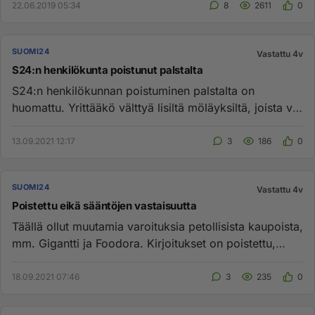
22.06.2019 05:34
8
2611
0
SUOMI24
Vastattu 4v
S24:n henkilökunta poistunut palstalta
S24:n henkilökunnan poistuminen palstalta on
huomattu. Yrittääkö välttyä lisiltä möläyksiltä, joista voi
voi joutua vast...
13.09.2021 12:17
3
186
0
SUOMI24
Vastattu 4v
Poistettu eikä sääntöjen vastaisuutta
Täällä ollut muutamia varoituksia petollisista kaupoista,
mm. Gigantti ja Foodora. Kirjoitukset on poistettu,
vaikka mi...
18.09.2021 07:46
3
235
0