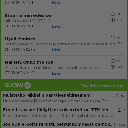
07.08.2026 17:14
Ikävä
51
Ei se nainen edes oo
503
mitenkään nätti 🤣🤣🤣🤣🤣
08.08.2026 19:19
Ikävä
77
Hyvä ihminen
474
Koetko olevasi hyvä ihminen ja kohteletko toisia arvostavasti?
08.08.2026 05:09
Ikävä
33
Nainen. Onko meissä
435
Sinusta jotain samaa? Näköä tai luonteenpiirteitä? Utelias
07.08.2026 21:51
Ikävä
Osallistu keskusteluun
Muistatko Mikkelin panttivankidraaman?
67
Uusi draamasarja järkyttävästä tapauksesta on tulossa. Tositapahtumiin perustuva sarja ammentaa vuoden 1986 Mikkelin pan
Ernest Lawson täräytti erikoisen heiton TTK-lehdistötilaisuudessa: " Onko tässä tarkoituksena...?"
7
Ernest Lawson esitteli uudet TTK-tähtioppilaat ja opettajat torstaina 6.8. lehdistölle. Tulevalla kaudella on yksi hausk
Jos SDP ei voita reilusti, persut kumoavat demokratian Suomesta
620