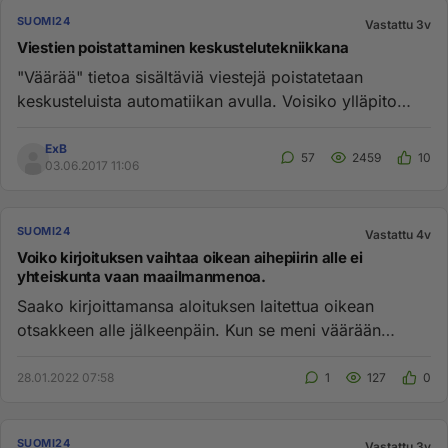
SUOMI24
Vastattu 3v
Viestien poistattaminen keskustelutekniikkana
"Väärää" tietoa sisältäviä viestejä poistatetaan
keskusteluista automatiikan avulla. Voisiko ylläpito
hieman katsoa mitä...
ExB
57
2459
10
03.06.2017 11:06
SUOMI24
Vastattu 4v
Voiko kirjoituksen vaihtaa oikean aihepiirin alle ei
yhteiskunta vaan maailmanmenoa.
Saako kirjoittamansa aloituksen laitettua oikean
otsakkeen alle jälkeenpäin. Kun se meni väärään
paikkaan. Lähinnä kun ...
28.01.2022 07:58
1
127
0
SUOMI24
Vastattu 3v