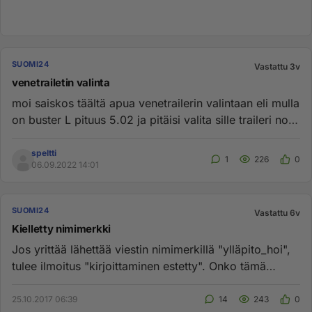
SUOMI24
Vastattu 3v
venetrailetin valinta
moi saiskos täältä apua venetrailerin valintaan eli mulla
on buster L pituus 5.02 ja pitäisi valita sille traileri no
ed...
speltti
1
226
0
06.09.2022 14:01
SUOMI24
Vastattu 6v
Kielletty nimimerkki
Jos yrittää lähettää viestin nimimerkillä "ylläpito_hoi",
tulee ilmoitus "kirjoittaminen estetty". Onko tämä
jotenkin ku...
25.10.2017 06:39
14
243
0