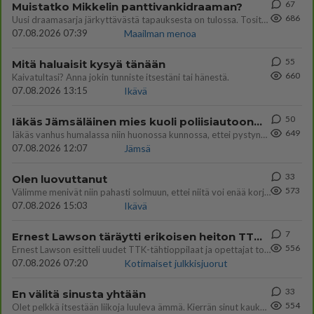
67
Muistatko Mikkelin panttivankidraaman?
686
Uusi draamasarja järkyttävästä tapauksesta on tulossa. Tositapahtumiin perustuva sarja ammentaa vuoden 1986 Mikkelin pan
07.08.2026 07:39
Maailman menoa
55
Mitä haluaisit kysyä tänään
660
Kaivatultasi? Anna jokin tunniste itsestäni tai hänestä.
07.08.2026 13:15
Ikävä
50
Iäkäs Jämsäläinen mies kuoli poliisiautoon matkalla Jyväskylän putkaan
649
Iäkäs vanhus humalassa niin huonossa kunnossa, ettei pystynyt huolehtimaan itsestään niin ainoa apu sillä hetkellä oli
07.08.2026 12:07
Jämsä
33
Olen luovuttanut
573
Välimme menivät niin pahasti solmuun, ettei niitä voi enää korjata. On aika jatkaa elämässä eteenpäin. Toivon sulle kaik
07.08.2026 15:03
Ikävä
7
Ernest Lawson täräytti erikoisen heiton TTK-lehdistötilaisuudessa: " Onko tässä tarkoituksena...?"
556
Ernest Lawson esitteli uudet TTK-tähtioppilaat ja opettajat torstaina 6.8. lehdistölle. Tulevalla kaudella on yksi hausk
07.08.2026 07:20
Kotimaiset julkkisjuorut
33
En välitä sinusta yhtään
554
Olet pelkkä itsestään liikoja luuleva ämmä. Kierrän sinut kaukaa nyt ja aina. Olit mulle pelkkä lelu vaan.