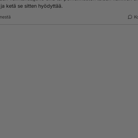
a ja ketä se sitten hyödyttää.
nestä
K