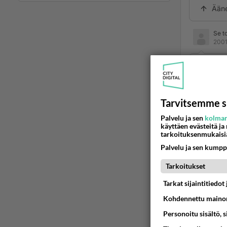
Ään
Se t
2001
Ihmetyt
kanssa,
Riittääk
Tarvitsemme s
Ota its
Palvelu ja sen
kolman
käyttäen evästeitä ja
on muua
tarkoituksenmukaisi
Ään
Palvelu ja sen kumpp
Tarkoitukset
d
2
Tarkat sijaintitiedo
Rakkau
Kohdennettu mainon
kaksi 
Personoitu sisältö, 
olimm