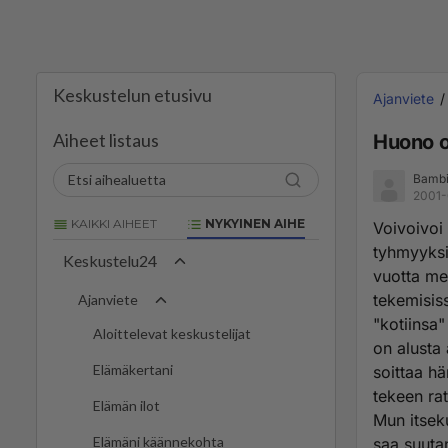
Keskustelun etusivu
Ajanviete
Aiheet listaus
Huono o
Bamb
2001-
KAIKKI AIHEET
NYKYINEN AIHE
Voivoivoi 
tyhmyyksi
Keskustelu24
vuotta men
tekemisiss
Ajanviete
"kotiinsa"
Aloittelevat keskustelijat
on alusta
Elämäkertani
soittaa hä
tekeen ra
Elämän ilot
Mun itseku
Elämäni käännekohta
saa suutan