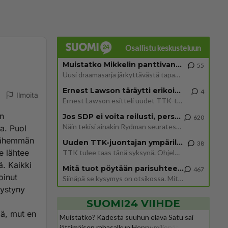
Osallistu keskusteluun
Muistatko Mikkelin panttivankidraaman?
55
Uusi draamasarja järkyttävästä tapauksesta on tulossa. Tositapahtumiin perustuva sarja ammentaa vuoden 1986 Mikkelin pan
Ernest Lawson täräytti erikoisen heiton TTK-lehdistötilaisuudessa: " Onko tässä tarkoituksena...?"
4
Ilmoita
Ernest Lawson esitteli uudet TTK-tähtioppilaat ja opettajat torstaina 6.8. lehdistölle. Tulevalla kaudella on yksi hausk
in
Jos SDP ei voita reilusti, persut kumoavat demokratian Suomesta
620
Näin tekisi ainakin Rydman seuratessaan idolinsa Trumpin mallia https://www.is.fi/politiikka/art-2000012187244.html
a. Puol
u vähemmän
Uuden TTK-juontajan ympärillä epätietoisuus sakenee - Nyt MTV hämmentää soppaa
38
e lähtee
TTK tulee taas tänä syksynä. Ohjelman uudet tähtioppilaat julkistetaan torstaina 6. elokuuta klo 14 alkavassa lehdistö
ä. Kaikki
Mitä tuot pöytään parisuhteessa?
467
oinut
Siinäpä se kysymys on otsikossa. Mitäpä siis tuot/toisit pöytään parisuhteessa? Oletko mies vai nainen? Koetko sen mitä
pystyny
SUOMI24 VIIHDE
ää, mut en
Muistatko? Kädestä suuhun elävä Satu sai
jättimäisen rahasalkun Henry-miljonääriltä