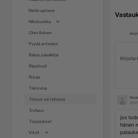
Netin aarteet
Vastau
Niksinurkka
Olen iloinen
Anon
Pyydä anteeksi
Rakas päiväkirja
Rippituoli
Risuja
Tietovisa
Niis
Totuus vai tehtävä
2001
Trollaus
jos tod
Töppäykset
hänen m
palautu
Vitsit