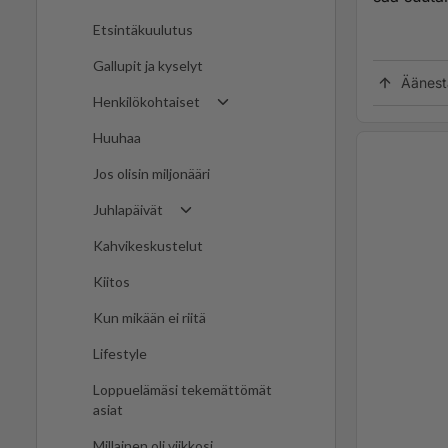
Etsintäkuulutus
Gallupit ja kyselyt
Äänest
Henkilökohtaiset
Huuhaa
Jos olisin miljonääri
Juhlapäivät
Kahvikeskustelut
Kiitos
Kun mikään ei riitä
Lifestyle
Loppuelämäsi tekemättömät
asiat
Millainen oli viikkosi