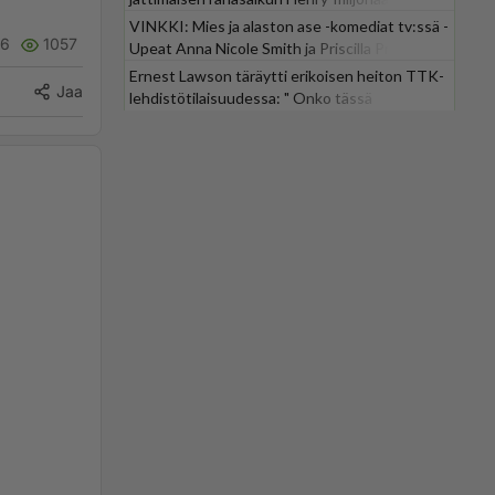
VINKKI: Mies ja alaston ase -komediat tv:ssä -
6
1057
Upeat Anna Nicole Smith ja Priscilla Presley
mukana
Ernest Lawson täräytti erikoisen heiton TTK-
Jaa
lehdistötilaisuudessa: " Onko tässä
tarkoituksena...?"