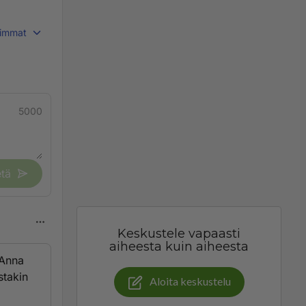
immat
5000
tä
Keskustele vapaasti
aiheesta kuin aiheesta
 Anna
stakin
Aloita keskustelu