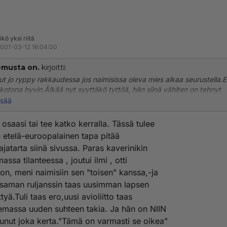
ikö yksi riitä
001-03-12 16:04:00
musta on.
kirjoitti:
lut jo ryppy rakkaudessa jos naimisissa oleva mies alkaa seurustella.Ei
 kotona hyvin.Älkää nyt syyttäkö tyttöä, hän siinä vähiten on tehnyt
.Bambi, nosta vaan pää pystyyn ja laita mies tekemään valintansa,j
isää
erhe.Muuten teidän kaikkien elämä on pilalla ja ketä se sitten hyödytt
osaasi tai tee katko kerralla. Tässä tulee
e etelä-euroopalainen tapa pitää
ajatarta siinä sivussa. Paras kaverinikin
massa tilanteessa , joutui ilmi , otti
on, meni naimisiin sen "toisen" kanssa,-ja
i saman ruljanssin taas uusimman lapsen
tyä.Tuli taas ero,uusi avioliitto taas
emassa uuden suhteen takia. Ja hän on NIIN
unut joka kerta."Tämä on varmasti se oikea"