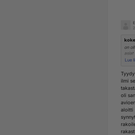
E
2
koke
on ol
asiat
pahaa
Lue l
tai p
Tyydy 
ilmi s
takast
oli sa
avioer
aloitt
synnyt
rakoil
rakast