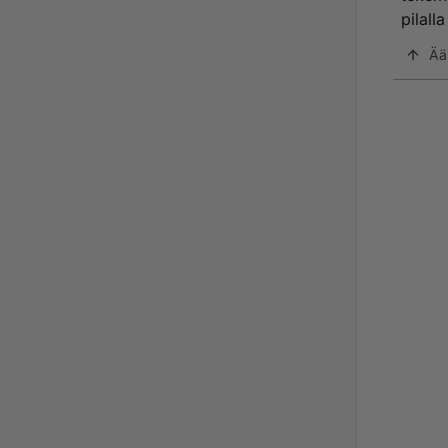
pilall
Ää