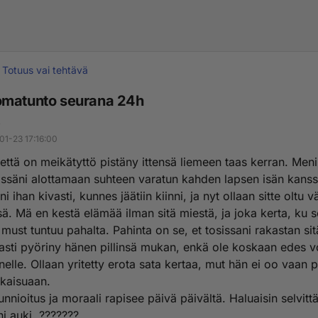
Totuus vai tehtävä
matunto seurana 24h
i
01-23 17:16:00
että on meikätyttö pistäny ittensä liemeen taas kerran. Men
ssäni alottamaan suhteen varatun kahden lapsen isän kanss
i ihan kivasti, kunnes jäätiin kiinni, ja nyt ollaan sitte olt
ä. Mä en kestä elämää ilman sitä miestä, ja joka kerta, ku s
 must tuntuu pahalta. Pahinta on se, et tosissani rakastan sit
 asti pyöriny hänen pillinsä mukan, enkä ole koskaan edes v
nelle. Ollaan yritetty erota sata kertaa, mut hän ei oo vaan 
tkaisuaan.
nnioitus ja moraali rapisee päivä päivältä. Haluaisin selvitt
i auki. ???????