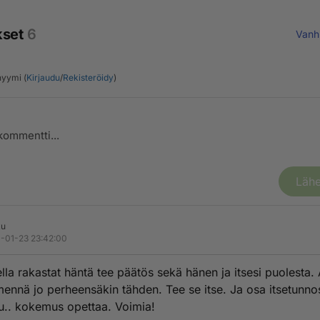
kset
6
Vanh
yymi (
Kirjaudu
/
Rekisteröidy
)
Lähe
ku
-01-23 23:42:00
ella rakastat häntä tee päätös sekä hänen ja itsesi puolesta.
ennä jo perheensäkin tähden. Tee se itse. Ja osa itsetunno
u.. kokemus opettaa. Voimia!