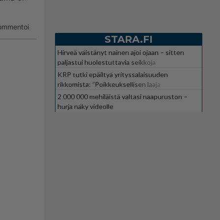
ommentoi
STARA.FI
Hirveä väistänyt nainen ajoi ojaan – sitten
paljastui huolestuttavia seikkoja
KRP tutki epäiltyä yrityssalaisuuden
rikkomista: ”Poikkeuksellisen laaja
kokonaisuus”
2 000 000 mehiläistä valtasi naapuruston –
hurja näky videolle