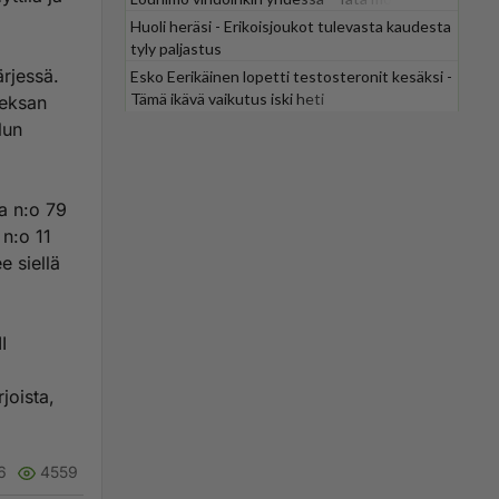
odotti
Huoli heräsi - Erikoisjoukot tulevasta kaudesta
tyly paljastus
ärjessä.
Esko Eerikäinen lopetti testosteronit kesäksi -
Tämä ikävä vaikutus iski heti
ieksan
lun
la n:o 79
 n:o 11
e siellä
I
joista,
6
4559