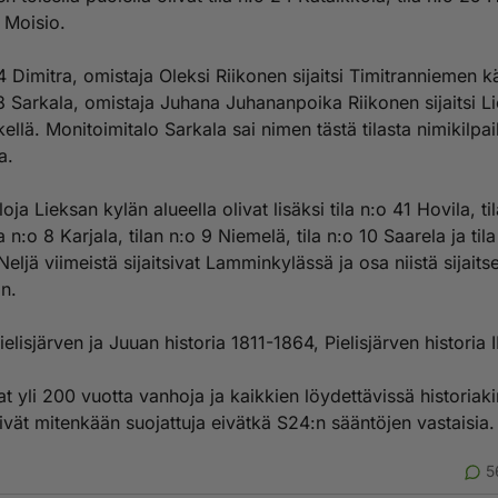
7 Moisio.
4 Dimitra, omistaja Oleksi Riikonen sijaitsi Timitranniemen k
78 Sarkala, omistaja Juhana Juhananpoika Riikonen sijaitsi L
ellä. Monitoimitalo Sarkala sai nimen tästä tilasta nimikilpai
a.
loja Lieksan kylän alueella olivat lisäksi tila n:o 41 Hovila, ti
la n:o 8 Karjala, tilan n:o 9 Niemelä, tila n:o 10 Saarela ja tila
eljä viimeistä sijaitsivat Lamminkylässä ja osa niistä sijaitse
n.
ielisjärven ja Juuan historia 1811-1864, Pielisjärven historia II
t yli 200 vuotta vanhoja ja kaikkien löydettävissä historiakir
ivät mitenkään suojattuja eivätkä S24:n sääntöjen vastaisia.
5