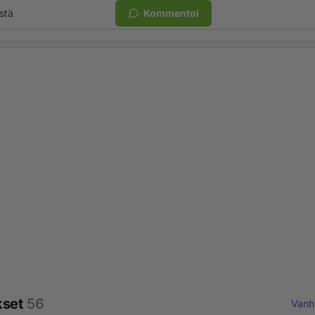
stä
Kommentoi
kset
56
Vanh