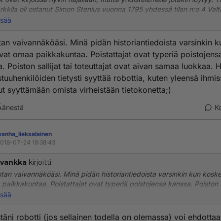
rkkila oli ostanut Simon Stenius vuonna 1795 yhdessä tilan n:o 4 Valt
a. Myöhemmin tilat siirtyivät hänen pojalleen Isak Steniukselle.
isää
 historia on varmaankin mielenkiintoinen ja saatan palata aiheeseen
an vaivannäköäsi. Minä pidän historiantiedoista varsinkin k
emmin.
at omaa paikkakuntaa. Poistattajat ovat typeriä poistojens
. Poiston sallijat tai toteuttajat ovat aivan samaa luokkaa. 
ksa ymmärtää, mikä taho vihaa ja poistattaa Lieksan historiatietojen
tuuhenkilöiden tietysti syyttää robottia, kuten yleensä ihmi
ituksia. Mikä niissä lienee joistakin niin vastenmielistä? Ja miksi ylläpit
n poistaa?
t syyttämään omista virheistään tietokonetta;)
Äänestä
K
anha_lieksalainen
018-07-24 18:38:43
vankka
kirjoitti:
tan vaivannäköäsi. Minä pidän historiantiedoista varsinkin kun kosk
paikkakuntaa. Poistattajat ovat typeriä poistojensa kanssa. Poiston sa
oteuttajat ovat aivan samaa luokkaa. Helppo on vastuuhenkilöiden tiet
isää
ää robottia, kuten yleensä ihmissuku on oppinut syyttämään omista
istään tietokonetta;)
täni robotti (jos sellainen todella on olemassa) voi ehdottaa