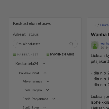
Keskustelun etusivu
Lieks
Aiheet listaus
Wanha l
wanha
2018-
KAIKKI AIHEET
NYKYINEN AIHE
Lieksan k
pitäjäkart
Keskustelu24
- tila n:o
Paikkakunnat
- tila n:
Ahvenanmaa
- tila n:
Etelä-Karjala
Lieksanjoe
Etelä-Pohjanmaa
Isoheikkil
Etelä-Savo
Lieksanjoe