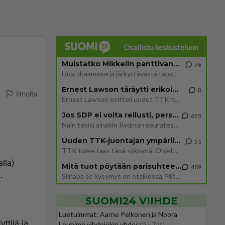
Osallistu keskusteluun
Muistatko Mikkelin panttivankidraaman?
76
Uusi draamasarja järkyttävästä tapauksesta on tulossa. Tositapahtumiin perustuva sarja ammentaa vuoden 1986 Mikkelin pan
Ernest Lawson täräytti erikoisen heiton TTK-lehdistötilaisuudessa: " Onko tässä tarkoituksena...?"
8
Ilmoita
Ernest Lawson esitteli uudet TTK-tähtioppilaat ja opettajat torstaina 6.8. lehdistölle. Tulevalla kaudella on yksi hausk
Jos SDP ei voita reilusti, persut kumoavat demokratian Suomesta
655
Näin tekisi ainakin Rydman seuratessaan idolinsa Trumpin mallia https://www.is.fi/politiikka/art-2000012187244.html
Uuden TTK-juontajan ympärillä epätietoisuus sakenee - Nyt MTV hämmentää soppaa
51
TTK tulee taas tänä syksynä. Ohjelman uudet tähtioppilaat julkistetaan torstaina 6. elokuuta klo 14 alkavassa lehdistö
lla)
Mitä tuot pöytään parisuhteessa?
489
.
Siinäpä se kysymys on otsikossa. Mitäpä siis tuot/toisit pöytään parisuhteessa? Oletko mies vai nainen? Koetko sen mitä
SUOMI24 VIIHDE
Luetuimmat: Aarne Pelkonen ja Noora
yttilä ja
Louhimo vihdoinkin yhdessä - Tätä moni jo