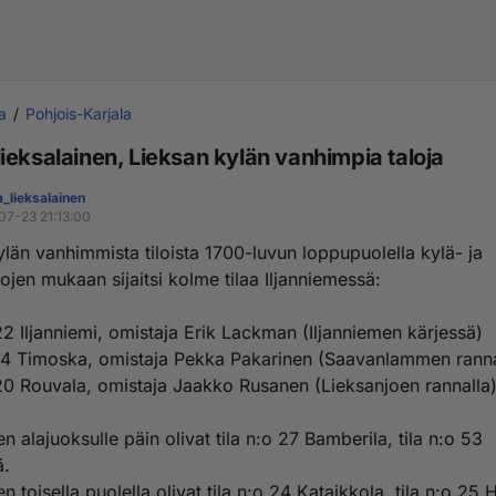
a
Pohjois-Karjala
ieksalainen, Lieksan kylän vanhimpia taloja
_lieksalainen
07-23 21:13:00
ylän vanhimmista tiloista 1700-luvun loppupuolella kylä- ja
tojen mukaan sijaitsi kolme tilaa Iljanniemessä:
 22 Iljanniemi, omistaja Erik Lackman (Iljanniemen kärjessä)
o 14 Timoska, omistaja Pekka Pakarinen (Saavanlammen ranna
o 20 Rouvala, omistaja Jaakko Rusanen (Lieksanjoen rannalla)
n alajuoksulle päin olivat tila n:o 27 Bamberila, tila n:o 53
ä.
n toisella puolella olivat tila n:o 24 Kataikkola, tila n:o 25 H