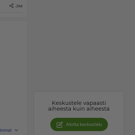
Jaa
Keskustele vapaasti
aiheesta kuin aiheesta
Aloita keskustelu
immat