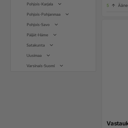
Pohjois-Karjala
5
Ääne
Pohjois-Pohjanmaa
Pohjois-Savo
Päijät-Häme
Satakunta
Uusimaa
Varsinais-Suomi
Vastau