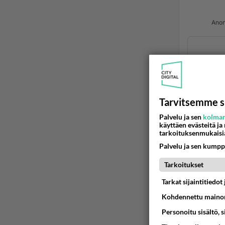
Anon
Tarvitsemme s
Palvelu ja sen
kolman
käyttäen evästeitä ja
rusk
tarkoituksenmukaisi
2018
Palvelu ja sen kumpp
Sarkkil
Tarkoitukset
tämä al
Tarkat sijaintitiedo
4
Ää
Kohdennettu mainon
Personoitu sisältö, 
w