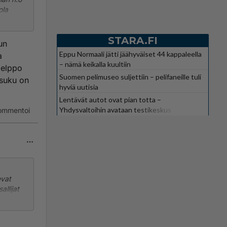
ola
STARA.FI
un
Eppu Normaali jätti jäähyväiset 44 kappaleella
a
– nämä keikalla kuultiin
Helppo
Suomen pelimuseo suljettiin – pelifaneille tuli
ssuku on
o ne
hyviä uutisia
Lentävät autot ovat pian totta –
Yhdysvaltoihin avataan testikeskus
ommentoi
evat
llijat
ysti