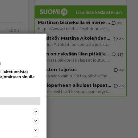
Osallistu keskusteluun
Martinan bisneksillä ei mene hyvin
333
https://www.iltalehti.fi/viihdeuutiset/a/c46da6ab-340f-4790-aaa7-0865eed2336 Yrityksen konkurssihakemus on tullut kärä
5000
Tiesitkö? Martina Aitolehden isäpuoli on tämä suosittu laulaja
36
Martina Aitolehti on seurattu julkisuuden henkilö. Lähipiiriin mahtuu muitakin tunnettuja henkilöitä. Tiesitkö, että Ma
2 km on nykyään liian pitkä koulumatka
117
tä
Hesarissa päivitellään lapset joutuu nyt kulkemaan 2 km kouluun jösses. Ruostefillarilla tuo matka menee vaikka miten äk
a
Miesten tuijotus
49
i laitetunniste)
Mutta mies vain tuijottaa, siinä vaiheessa käännän itse pään pois. Mikä juttu? Yleensä jos joku tuijottaa tai katsoo, hä
arjotakseen sinulle
Uusioperheen aikuiset lapset tyhjentää jääkaapin käydessään
66
Miten selvittäisitte seuraavan ongelman, meillä on uusioperhe, minulla teini-ikäiset lapset ja puolisolla aikuiset, jotk
äli jos
ommentoi