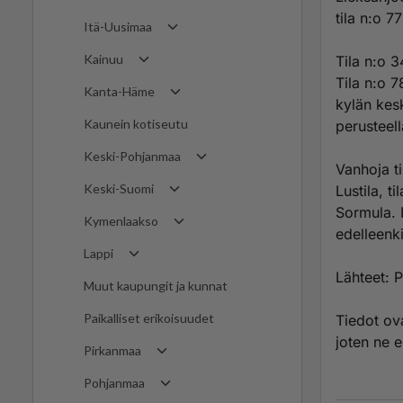
tila n:o 7
Itä-Uusimaa
Kainuu
Tila n:o 3
Tila n:o 
Kanta-Häme
kylän kesk
Kaunein kotiseutu
perusteell
Keski-Pohjanmaa
Vanhoja ti
Keski-Suomi
Lustila, ti
Sormula. N
Kymenlaakso
edelleenki
Lappi
Lähteet: P
Muut kaupungit ja kunnat
Paikalliset erikoisuudet
Tiedot ova
joten ne e
Pirkanmaa
Pohjanmaa