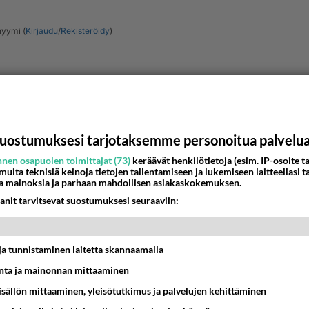
yymi (
Kirjaudu
/
Rekisteröidy
)
Lähe
uostumuksesi tarjotaksemme personoitua palvelu
nen osapuolen toimittajat (73)
keräävät henkilötietoja (esim. IP-osoite ta
 muita teknisiä keinoja tietojen tallentamiseen ja lukemiseen laitteellasi t
isoldat
a mainoksia ja parhaan mahdollisen asiakaskokemuksen.
-07-23 21:27:56
anit tarvitsevat suostumuksesi seuraaviin:
an Hovin historiasta löytyykö Wanhan arkistoista mitään? Sik
oitus saa jäädä.
t ja tunnistaminen laitetta skannaamalla
nestä
K
ta ja mainonnan mittaaminen
sisällön mittaaminen, yleisötutkimus ja palvelujen kehittäminen
anha_lieksalainen