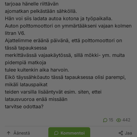
tarjoaa hänelle riittävän
ajomatkan pelkästään sähköllä.
Hän voi siis ladata autoa kotona ja työpaikalla.
Auton polttomoottori on ymmärtääkseni vajaan kolmen
litran V6.
Ajattelimme eräänä päivänä, että polttomoottori on
tässä tapauksessa
merkittävässä vajaakäytössä, sillä mökki- ym. muita
pidempiä matkoja
tulee kuitenkin aika harvoin.
Eikö täyssähköauto tässä tapauksessa olisi parempi,
mikäli latauspaikat
teiden varsilla lisääntyvät esim. siten, ettei
latausvuoroa enää missään
tarvitse odottaa?
15
442
Äänestä
Kommentoi
Jaa