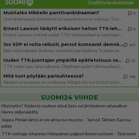
Osallistu keskusteluun
Muistatko Mikkelin panttivankidraaman?
0
Uusi draamasarja järkyttävästä tapauksesta on tulossa. Tositapahtumiin perustuva sarja ammentaa vuoden 1986 Mikkelin pan
Ernest Lawson täräytti erikoisen heiton TTK-lehdistötilaisuudessa: " Onko tässä tarkoituksena...?"
0
Ernest Lawson esitteli uudet TTK-tähtioppilaat ja opettajat torstaina 6.8. lehdistölle. Tulevalla kaudella on yksi hausk
Jos SDP ei voita reilusti, persut kumoavat demokratian Suomesta
455
Näin tekisi ainakin Rydman seuratessaan idolinsa Trumpin mallia https://www.is.fi/politiikka/art-2000012187244.html
Uuden TTK-juontajan ympärillä epätietoisuus sakenee - Nyt MTV hämmentää soppaa
33
TTK tulee taas tänä syksynä. Ohjelman uudet tähtioppilaat julkistetaan torstaina 6. elokuuta klo 14 alkavassa lehdistö
Mitä tuot pöytään parisuhteessa?
446
Siinäpä se kysymys on otsikossa. Mitäpä siis tuot/toisit pöytään parisuhteessa? Oletko mies vai nainen? Koetko sen mitä
SUOMI24 VIIHDE
Muistatko? Kädestä suuhun elävä Satu sai jättimäisen rahasalkun
Henry-miljonääriltä
Vappu Pimiän lähtö ei ole ainoa iso muutos - Tanssii Tähtien Kanssa
palaa
TTK-voittaja Johannes Holopainen paljasti iloisen uutisen - Tätä moni