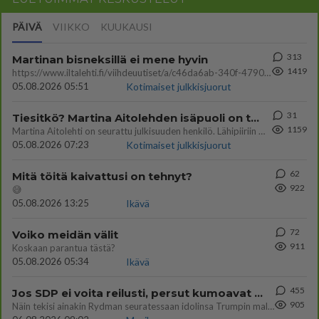
PÄIVÄ
VIIKKO
KUUKAUSI
313
Martinan bisneksillä ei mene hyvin
1419
https://www.iltalehti.fi/viihdeuutiset/a/c46da6ab-340f-4790-aaa7-0865eed2336 Yrityksen konkurssihakemus on tullut kärä
05.08.2026 05:51
Kotimaiset julkkisjuorut
31
Tiesitkö? Martina Aitolehden isäpuoli on tämä suosittu laulaja
1159
Martina Aitolehti on seurattu julkisuuden henkilö. Lähipiiriin mahtuu muitakin tunnettuja henkilöitä. Tiesitkö, että Ma
05.08.2026 07:23
Kotimaiset julkkisjuorut
62
Mitä töitä kaivattusi on tehnyt?
922
😅
05.08.2026 13:25
Ikävä
72
Voiko meidän välit
911
Koskaan parantua tästä?
05.08.2026 05:34
Ikävä
455
Jos SDP ei voita reilusti, persut kumoavat demokratian Suomesta
905
Näin tekisi ainakin Rydman seuratessaan idolinsa Trumpin mallia https://www.is.fi/politiikka/art-2000012187244.html