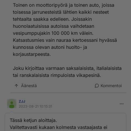
Toinen on moottoripyörä ja toinen auto, joissa
toisessa jarrunesteistä lähtien kaikki nesteet
tehtaalta saakka edelleen. Joissakin
huonolaatuisissa autoissa vaihdetaan
vesipumppujakin 100 000 km välein.
Katsastusmies vain nauraa kertoessani hyvässä
kunnossa olevan autoni huolto- ja
korjaustarpeesta.
Joku kirjoittaa varmaan saksalaisista, italialaisista
tai ranskalaisista rimpuloista vikapesinä.
Äänestä
Kommentoi
ZJJ
2023-08-21 10:15:31
Tässä ketjun aloittaja.
Valitettavasti kukaan kolmesta vastaajasta ei