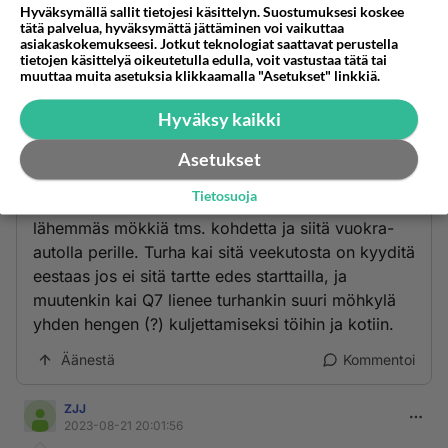
on millään vaihtohyvityksellä auton käyttäjälle ?
Hyväksymällä sallit tietojesi käsittelyn. Suostumuksesi koskee
tätä palvelua, hyväksymättä jättäminen voi vaikuttaa
Äänestä
Kommentoi
asiakaskokemukseesi. Jotkut teknologiat saattavat perustella
tietojen käsittelyä oikeutetulla edulla, voit vastustaa tätä tai
muuttaa muita asetuksia klikkaamalla "Asetukset" linkkiä.
Anonyymi
2023-08-21 10:44:15
Hyväksy kaikki
Yksi ratkaisu voisi olla täyssähkö päivittäiseen
Asetukset
ajoon ja joku pitkän matkan ajoon sopiva vuokra-
Tietosuoja
auto mökkireissuille, tai esim. junamatka
lähemmäs mökkiä tms. kohdetta ja siitä vuokra-
autolla perille. Turha kai sitä veekutosta on kyyditä
eestaas jos ei sitä tartte edes starttailla, ja
muutenkin kai Q7 lienee turhankin suuri möhkylä
yhden hengen (?) kuljettamiseksi töihin ja kotiin.
Äänestä
Kommentoi
ZJJ
2023-08-21 20:01:56