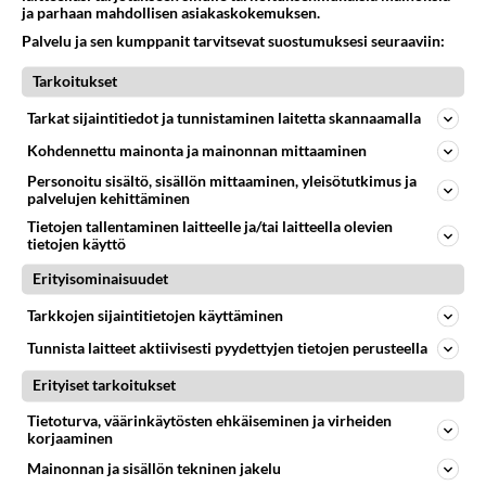
ja parhaan mahdollisen asiakaskokemuksen.
Äänestä
Kommentoi
Palvelu ja sen kumppanit tarvitsevat suostumuksesi seuraaviin:
ZJJ
Tarkoitukset
2023-08-22 18:58:24
Tarkat sijaintitiedot ja tunnistaminen laitetta skannaamalla
Anonyymi
kirjoitti:
Kohdennettu mainonta ja mainonnan mittaaminen
Vaihdossa ei todennäköisesti noteerata mitenkään,
Personoitu sisältö, sisällön mittaaminen, yleisötutkimus ja
vaikka voisi olla heikentäväkin. Polttomoottori on
palvelujen kehittäminen
käynyt harvoin ja ehkä edes päässyt täyteen
Lue lisää
Tietojen tallentaminen laitteelle ja/tai laitteella olevien
toimintalämpöön, jolloin moottorin kunto voi olla
tietojen käyttö
tavanomaista huonompi.
Tässä ketjun aloittaja.
Erityisominaisuudet
Sinä anonyymi, 21.08. 21:46h olet ensimmäinen,
joka hoksasi asian jota tarkoitin.
Tarkkojen sijaintitietojen käyttäminen
Äänestä
Kommentoi
Tunnista laitteet aktiivisesti pyydettyjen tietojen perusteella
Erityiset tarkoitukset
Anonyymi
Tietoturva, väärinkäytösten ehkäiseminen ja virheiden
2023-08-22 21:50:51
korjaaminen
Kun kyseessä on työsuhde auto , niin mitä väliä
Mainonnan ja sisällön tekninen jakelu