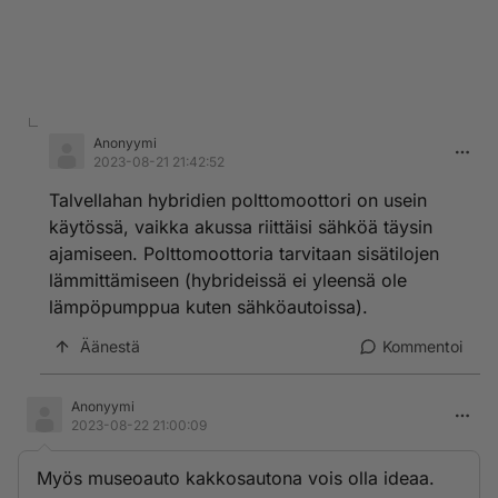
Anonyymi
2023-08-21 21:42:52
Talvellahan hybridien polttomoottori on usein
käytössä, vaikka akussa riittäisi sähköä täysin
ajamiseen. Polttomoottoria tarvitaan sisätilojen
lämmittämiseen (hybrideissä ei yleensä ole
lämpöpumppua kuten sähköautoissa).
Äänestä
Kommentoi
Anonyymi
2023-08-22 21:00:09
Myös museoauto kakkosautona vois olla ideaa.