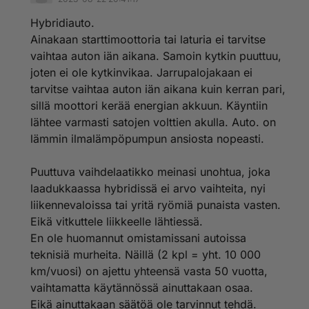
Hybridiauto.
Ainakaan starttimoottoria tai laturia ei tarvitse
vaihtaa auton iän aikana. Samoin kytkin puuttuu,
joten ei ole kytkinvikaa. Jarrupalojakaan ei
tarvitse vaihtaa auton iän aikana kuin kerran pari,
sillä moottori kerää energian akkuun. Käyntiin
lähtee varmasti satojen volttien akulla. Auto. on
lämmin ilmalämpöpumpun ansiosta nopeasti.
Puuttuva vaihdelaatikko meinasi unohtua, joka
laadukkaassa hybridissä ei arvo vaihteita, nyi
liikennevaloissa tai yritä ryömiä punaista vasten.
Eikä vitkuttele liikkeelle lähtiessä.
En ole huomannut omistamissani autoissa
teknisiä murheita. Näillä (2 kpl = yht. 10 000
km/vuosi) on ajettu yhteensä vasta 50 vuotta,
vaihtamatta käytännössä ainuttakaan osaa.
Eikä ainuttakaan säätöä ole tarvinnut tehdä.