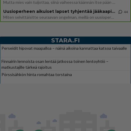
Mutta mies vain tuijottaa, siinä vaiheessa käännän itse pään pois. Mikä juttu? Yleensä jos joku tuijottaa tai katsoo, hä
Uusioperheen aikuiset lapset tyhjentää jääkaapin käydessään
44
Miten selvittäisitte seuraavan ongelman, meillä on uusioperhe, minulla teini-ikäiset lapset ja puolisolla aikuiset, jotk
STARA.FI
Perseidit hipovat maapalloa – näinä aikoina kannattaa katsoa taivaalle
Finnairin lennoista osan lentää jatkossa toinen lentoyhtiö –
matkustajille tärkeä rajoitus
Pörssisähkön hinta romahtaa torstaina