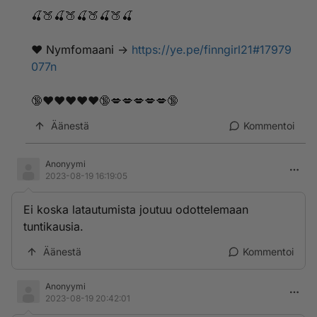
🍒🍑🍒🍑🍒🍑🍒🍑🍒
❤️ ­N­y­­m­­f­o­­­m­­­a­­a­­­n­­­i ->
https://ye.pe/finngirl21#17979
077n
🔞❤️❤️❤️❤️❤️🔞💋💋💋💋💋🔞
Äänestä
Kommentoi
Anonyymi
2023-08-19 16:19:05
Ei koska latautumista joutuu odottelemaan
tuntikausia.
Äänestä
Kommentoi
Anonyymi
2023-08-19 20:42:01