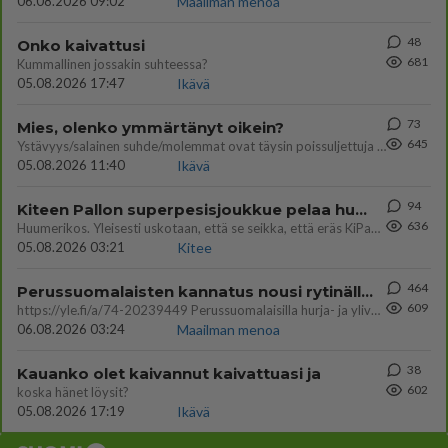
06.08.2026 09:02
Maailman menoa
48
Onko kaivattusi
681
Kummallinen jossakin suhteessa?
05.08.2026 17:47
Ikävä
73
Mies, olenko ymmärtänyt oikein?
645
Ystävyys/salainen suhde/molemmat ovat täysin poissuljettuja asioita? Nainen
05.08.2026 11:40
Ikävä
94
Kiteen Pallon superpesisjoukkue pelaa huumeiden vaikutuksen alaisena
636
Huumerikos. Yleisesti uskotaan, että se seikka, että eräs KiPan pelaaja kärähtää huumeista, on vain jäävuoren huippu. M
05.08.2026 03:21
Kitee
464
Perussuomalaisten kannatus nousi rytinällä Ylen tänään julkaisemassa tuoreimmassa gallup-kyselyssä.
609
https://yle.fi/a/74-20239449 Perussuomalaisilla hurja- ja ylivoimaisesti suurin nousu tässä uudessa Ylen gallupissa. Kyl
06.08.2026 03:24
Maailman menoa
38
Kauanko olet kaivannut kaivattuasi ja
602
koska hänet löysit?
05.08.2026 17:19
Ikävä