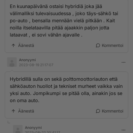
En kuunapäivänä ostaisi hybridiä joka jää
välimalliksi tulevaisuudessa , joko täys-sähkö tai
po-auto , bensalla mennään vielä pitkään . Kait
noilla itselataavilla pitää ajaakkin paljon jotta
lataavat , ei sovi vähän ajavalle .
Äänestä
Kommentoi
Anonyymi
2023-08-19 21:17:07
Hybridillä sulla on sekä polttomoottoriauton että
sähköauton huollot ja tekniset murheet vaikka vain
yksi auto. Jompikumpi se pitää olla, ainakin jos se
on oma auto.
Äänestä
Kommentoi
Anonyymi
2023-08-22 20:41:17