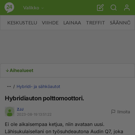
Valikko
KESKUSTELU
VIIHDE
LAINAA
TREFFIT
SÄÄNNÖT
Aihealueet
Hybridi- ja sähköautot
Hybridiauton polttomoottori.
ZJJ
Ilmoita
2023-08-19 13:51:22
Ei ole aikaisempaa ketjua, niin avataan uusi.
Lähisukulaisellani on työsuhdeautona Audin Q7, joka