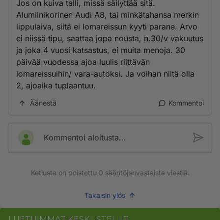
Jos on kuiva talli, missä säilyttää sitä.
Alumiinikorinen Audi A8, tai minkätahansa merkin
lippulaiva, siitä ei lomareissun kyyti parane. Arvo
ei niissä tipu, saattaa jopa nousta, n.30/v vakuutus
ja joka 4 vuosi katsastus, ei muita menoja. 30
päivää vuodessa ajoa luulis riittävän
lomareissuihin/ vara-autoksi. Ja voihan niitä olla
2, ajoaika tuplaantuu.
Äänestä
Kommentoi
Kommentoi aloitusta...
Ketjusta on poistettu
0
sääntöjenvastaista viestiä.
Takaisin ylös
LUETUIMMAT KESKUSTELUT