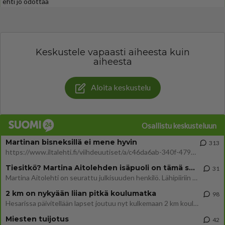
ehti jo odottaa
Keskustele vapaasti aiheesta kuin
aiheesta
Aloita keskustelu
Osallistu keskusteluun
Martinan bisneksillä ei mene hyvin
313
https://www.iltalehti.fi/viihdeuutiset/a/c46da6ab-340f-4790-aaa7-0865eed2336 Yrityksen konkurssihakemus on tullut kärä
Tiesitkö? Martina Aitolehden isäpuoli on tämä suosittu laulaja
31
Martina Aitolehti on seurattu julkisuuden henkilö. Lähipiiriin mahtuu muitakin tunnettuja henkilöitä. Tiesitkö, että Ma
2 km on nykyään liian pitkä koulumatka
98
Hesarissa päivitellään lapset joutuu nyt kulkemaan 2 km kouluun jösses. Ruostefillarilla tuo matka menee vaikka miten äk
Miesten tuijotus
42