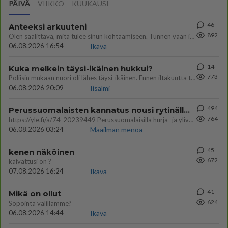
PÄIVÄ
VIIKKO
KUUKAUSI
46
Anteeksi arkuuteni
892
Olen säälittävä, mitä tulee sinun kohtaamiseen. Tunnen vaan itseni todella epävarmaksi sun kanssa. Jos minun olisi pitän
06.08.2026 16:54
Ikävä
14
Kuka melkein täysi-ikäinen hukkui?
773
Poliisin mukaan nuori oli lähes täysi-ikäinen. Ennen iltakuutta tulleen ilmoituksen mukaan ihminen oli joutunut mahdoll
06.08.2026 20:09
Iisalmi
494
Perussuomalaisten kannatus nousi rytinällä Ylen tänään julkaisemassa tuoreimmassa gallup-kyselyssä.
764
https://yle.fi/a/74-20239449 Perussuomalaisilla hurja- ja ylivoimaisesti suurin nousu tässä uudessa Ylen gallupissa. Kyl
06.08.2026 03:24
Maailman menoa
45
kenen näköinen
672
kaivattusi on ?
07.08.2026 16:24
Ikävä
41
Mikä on ollut
624
Söpöintä välillämme?
06.08.2026 14:44
Ikävä