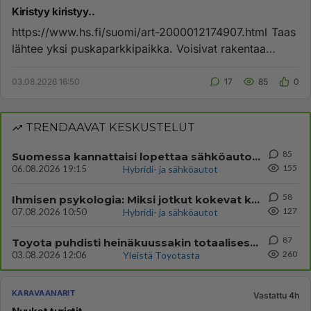
Kiristyy kiristyy..
https://www.hs.fi/suomi/art-2000012174907.html Taas
lähtee yksi puskaparkkipaikka. Voisivat rakentaa
tuollaisen ison pa...
03.08.2026 16:50
17
85
0
TRENDAAVAT KESKUSTELUT
85
Suomessa kannattaisi lopettaa sähköautovouhotus
155
06.08.2026 19:15
Hybridi- ja sähköautot
58
Ihmisen psykologia: Miksi jotkut kokevat kehityksen negatiivisena asiana ja vastustavat sitä.
127
07.08.2026 10:50
Hybridi- ja sähköautot
87
Toyota puhdisti heinäkuussakin totaalisesti pöydän jälleen kerran Suomen ensirekisteröinneissä!
260
03.08.2026 12:06
Yleistä Toyotasta
KARAVAANARIT
Vastattu 4h