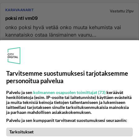
KARAVAANARIT
Vastattu 21pv
poksi ntl vm09
onko poksi hyvä vetää onko muuta kehumista vai
kannataisko ostaa länsimainen vaunu...
15.02.2018 22:34
56
1091
0
KARAVAANARIT
Vastattu 21pv
Tarvitsemme suostumuksesi tarjotaksemme
asuntoautoon matot
personoitua palvelua
Teetimme uudet matot mittojen mukaan. Helsingissä
Palvelu ja sen
kolmannen osapuolen toimittajat (73)
keräävät
Evamattossa , aivan huippu laatu. Isäntä teki sapluunat
henkilötietoja (esim. IP-osoite tai laitetunniste) käyttäen evästeitä
ja sillä aika...
ja muita teknisiä keinoja tietojen tallentamiseen ja lukemiseen
laitteellasi tarjotakseen sinulle tarkoituksenmukaisia mainoksia
10.07.2026 16:32
16
83
0
ja parhaan mahdollisen asiakaskokemuksen.
Palvelu ja sen kumppanit tarvitsevat suostumuksesi seuraaviin:
KARAVAANARIT
Vastattu 21pv
Tarkoitukset
Sain vaunun myytyä!