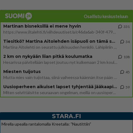
Osallistu keskusteluun
Martinan bisneksillä ei mene hyvin
331
https://www.iltalehti.fi/viihdeuutiset/a/c46da6ab-340f-4790-aaa7-0865eed2336 Yrityksen konkurssihakemus on tullut kärä
Tiesitkö? Martina Aitolehden isäpuoli on tämä suosittu laulaja
34
Martina Aitolehti on seurattu julkisuuden henkilö. Lähipiiriin mahtuu muitakin tunnettuja henkilöitä. Tiesitkö, että Ma
2 km on nykyään liian pitkä koulumatka
108
Hesarissa päivitellään lapset joutuu nyt kulkemaan 2 km kouluun jösses. Ruostefillarilla tuo matka menee vaikka miten äk
Miesten tuijotus
45
Mutta mies vain tuijottaa, siinä vaiheessa käännän itse pään pois. Mikä juttu? Yleensä jos joku tuijottaa tai katsoo, hä
Uusioperheen aikuiset lapset tyhjentää jääkaapin käydessään
59
Miten selvittäisitte seuraavan ongelman, meillä on uusioperhe, minulla teini-ikäiset lapset ja puolisolla aikuiset, jotk
STARA.FI
Mirella upealla rantalomalla Kreetalla: ”Nautittiin”