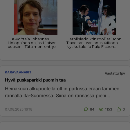
KARAVAANARIT
Vastattu 1pv
Hyvä puskaparkki puomin taa
Heinäkuun alkupuolella oltiin parkissa erään lammen
rannalla Itä-Suomessa. Siinä on rannassa pieni
laavuntapainen ja oli...
07.08.2025 16:18
84
1153
0