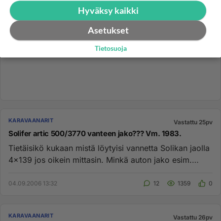
Hyväksy kaikki
Asetukset
Tietosuoja
KARAVAANARIT
Vastattu 25pv
Solifer artic 500/3770 vanteen jako??? Vm. 1983.
Tietäisikö kukaan mistä löytyisi vannetta Solikan jaolla
4x139 jos oikein mittasin. Minkä auton jako esim.
opassaisi??? ...
04.09.2006 13:32
12
1359
0
KARAVAANARIT
Vastattu 26pv