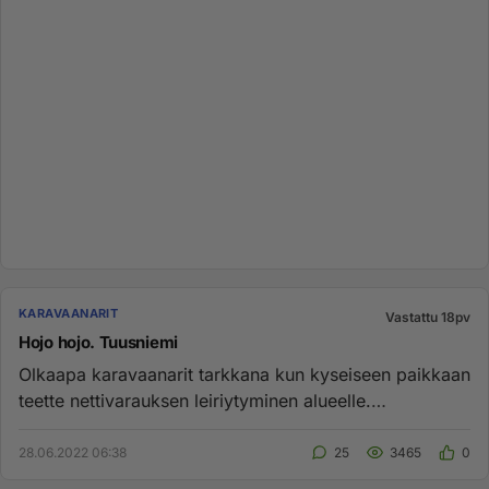
KARAVAANARIT
Vastattu 18pv
Hojo hojo. Tuusniemi
Olkaapa karavaanarit tarkkana kun kyseiseen paikkaan
teette nettivarauksen leiriytyminen alueelle.
Juhannuksen kahden p...
28.06.2022 06:38
25
3465
0