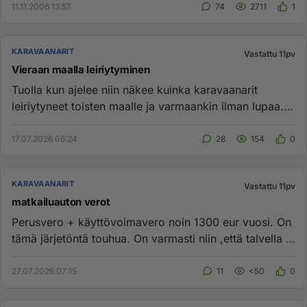
11.11.2006 13:57
74
2711
1
KARAVAANARIT
Vastattu 11pv
Vieraan maalla leiriytyminen
Tuolla kun ajelee niin näkee kuinka karavaanarit
leiriytyneet toisten maalle ja varmaankin ilman lupaa.
Vois mennä ja m...
17.07.2026 06:24
28
154
0
KARAVAANARIT
Vastattu 11pv
matkailuauton verot
Perusvero + käyttövoimavero noin 1300 eur vuosi. On
tämä järjetöntä touhua. On varmasti niin ,että talvella ei
liikuta....
27.07.2026 07:15
11
<50
0