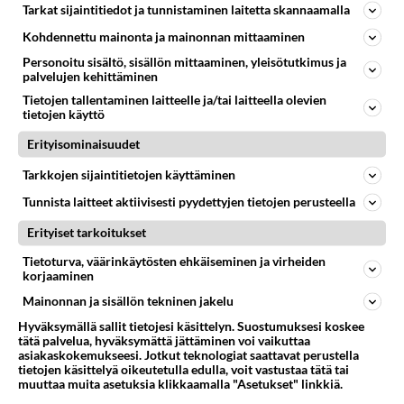
Tarkat sijaintitiedot ja tunnistaminen laitetta skannaamalla
Huh mikä helpotus. Sain painavan telivaununi myytyä.
Kohdennettu mainonta ja mainonnan mittaaminen
Soveltuvaa veturia en enää omistanut. Myyntiprosessin
Personoitu sisältö, sisällön mittaaminen, yleisötutkimus ja
aikana olen ...
palvelujen kehittäminen
22.06.2026 09:13
21
209
0
Tietojen tallentaminen laitteelle ja/tai laitteella olevien
tietojen käyttö
Erityisominaisuudet
KARAVAANARIT
Vastattu 23pv
Moiii oon uusi karavaanari
Tarkkojen sijaintitietojen käyttäminen
Mun autos eioo vessaa kun tää on normi pakusta
Tunnista laitteet aktiivisesti pyydettyjen tietojen perusteella
duunnattu. Missä ain voi käydä pissalla ja kakalla ja
Erityiset tarkoitukset
kuin toi kyykkykakk...
Tietoturva, väärinkäytösten ehkäiseminen ja virheiden
14.07.2026 17:31
4
<50
0
korjaaminen
Mainonnan ja sisällön tekninen jakelu
Hyväksymällä sallit tietojesi käsittelyn. Suostumuksesi koskee
tätä palvelua, hyväksymättä jättäminen voi vaikuttaa
asiakaskokemukseesi. Jotkut teknologiat saattavat perustella
tietojen käsittelyä oikeutetulla edulla, voit vastustaa tätä tai
muuttaa muita asetuksia klikkaamalla "Asetukset" linkkiä.