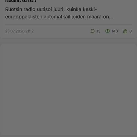
Nuukat turistit
Ruotsin radio uutisoi juuri, kuinka keski-
eurooppalaisten automatkailijoiden määrä on
lisääntynyt merkittävästi. Eräänä ...
23.07.2026 21:12
13
140
0