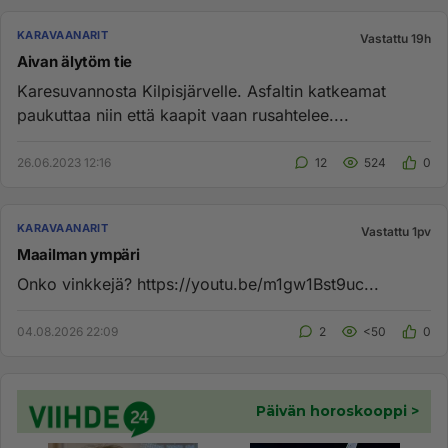
KARAVAANARIT
Vastattu 19h
Aivan älytöm tie
Karesuvannosta Kilpisjärvelle. Asfaltin katkeamat
paukuttaa niin että kaapit vaan rusahtelee....
26.06.2023 12:16
12
524
0
KARAVAANARIT
Vastattu 1pv
Maailman ympäri
Onko vinkkejä? https://youtu.be/m1gw1Bst9uc...
04.08.2026 22:09
2
<50
0