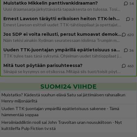
Muistatko Mikkelin panttivankidraaman?
54
Uusi draamasarja järkyttävästä tapauksesta on tulossa. Tositapahtumiin perustuva sarja ammentaa vuoden 1986 Mikkelin pan
Ernest Lawson täräytti erikoisen heiton TTK-lehdistötilaisuudessa: " Onko tässä tarkoituksena...?"
3
Ernest Lawson esitteli uudet TTK-tähtioppilaat ja opettajat torstaina 6.8. lehdistölle. Tulevalla kaudella on yksi hausk
Jos SDP ei voita reilusti, persut kumoavat demokratian Suomesta
620
Näin tekisi ainakin Rydman seuratessaan idolinsa Trumpin mallia https://www.is.fi/politiikka/art-2000012187244.html
Uuden TTK-juontajan ympärillä epätietoisuus sakenee - Nyt MTV hämmentää soppaa
36
TTK tulee taas tänä syksynä. Ohjelman uudet tähtioppilaat julkistetaan torstaina 6. elokuuta klo 14 alkavassa lehdistö
Mitä tuot pöytään parisuhteessa?
463
Siinäpä se kysymys on otsikossa. Mitäpä siis tuot/toisit pöytään parisuhteessa? Oletko mies vai nainen? Koetko sen mitä
SUOMI24 VIIHDE
Muistatko? Kädestä suuhun elävä Satu sai jättimäisen rahasalkun
Henry-miljonääriltä
Uuden TTK-juontajan ympärillä epätietoisuus sakenee - Tämä
hämmentää soppaa
Heroiiniaddiktin rooli sai John Travoltan uran nousukiitoon - Nyt
kulttileffa Pulp Fiction tv:stä