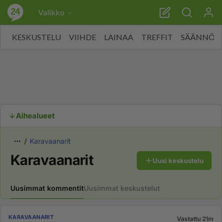
Valikko
KESKUSTELU
VIIHDE
LAINAA
TREFFIT
SÄÄNNÖT
Aihealueet
Karavaanarit
Karavaanarit
Uusi keskustelu
Uusimmat kommentit
Uusimmat keskustelut
KARAVAANARIT
Vastattu 21m