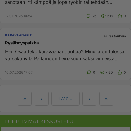
sanotaan irti kämppä ja jopa työkin tai tehdään
etätyötä. Kuinka tuo...
12.01.2026 14:54
26
616
0
KARAVAANARIT
Ei vastauksia
Pysähdyspaikka
Hei! Osaatteko karavaanarit auttaa? Minulla on tulossa
varsakahvila Paltamoon heinäkuun kaksi viimeistä
viikkoa, eli si...
10.07.2026 17:07
0
<50
0
1
/
30
LUETUIMMAT KESKUSTELUT