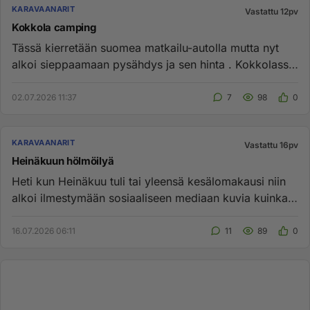
KARAVAANARIT
Vastattu 12pv
Kokkola camping
Tässä kierretään suomea matkailu-autolla mutta nyt
alkoi sieppaamaan pysähdys ja sen hinta . Kokkolassa
camping alue...
02.07.2026 11:37
7
98
0
KARAVAANARIT
Vastattu 16pv
Heinäkuun hölmöilyä
Heti kun Heinäkuu tuli tai yleensä kesälomakausi niin
alkoi ilmestymään sosiaaliseen mediaan kuvia kuinka
karavaanarit v...
16.07.2026 06:11
11
89
0