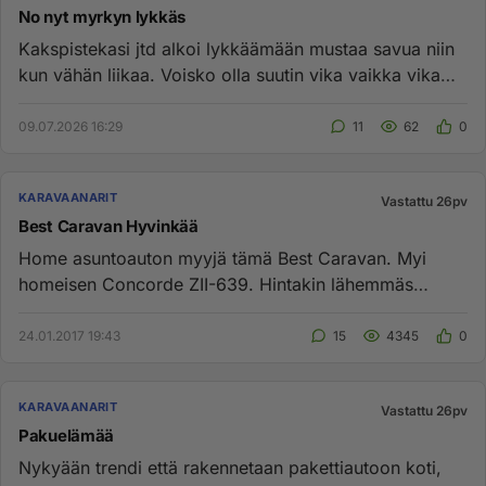
No nyt myrkyn lykkäs
Kakspistekasi jtd alkoi lykkäämään mustaa savua niin
kun vähän liikaa. Voisko olla suutin vika vaikka vika
ilmestyä hyvi...
09.07.2026 16:29
11
62
0
KARAVAANARIT
Vastattu 26pv
Best Caravan Hyvinkää
Home asuntoauton myyjä tämä Best Caravan. Myi
homeisen Concorde ZII-639. Hintakin lähemmäs
70000€. Eikä millään alkanut...
24.01.2017 19:43
15
4345
0
KARAVAANARIT
Vastattu 26pv
Pakuelämää
Nykyään trendi että rakennetaan pakettiautoon koti,