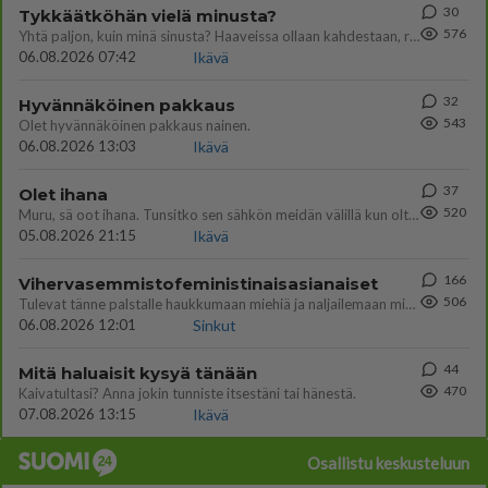
30
Tykkäätköhän vielä minusta?
576
Yhtä paljon, kuin minä sinusta? Haaveissa ollaan kahdestaan, rauhassa ja lähennytään fyysisesti ja tutustutaan syvemmin
06.08.2026 07:42
Ikävä
32
Hyvännäköinen pakkaus
543
Olet hyvännäköinen pakkaus nainen.
06.08.2026 13:03
Ikävä
37
Olet ihana
520
Muru, sä oot ihana. Tunsitko sen sähkön meidän välillä kun oltiin ihan låhekkäin? 👩‍❤️‍👩❤️😼😘
05.08.2026 21:15
Ikävä
166
Vihervasemmistofeministinaisasianaiset
506
Tulevat tänne palstalle haukkumaan miehiä ja naljailemaan miehelle, kehuvat olevansa heitä parempia. Itse asuvat MIEHE
06.08.2026 12:01
Sinkut
44
Mitä haluaisit kysyä tänään
470
Kaivatultasi? Anna jokin tunniste itsestäni tai hänestä.
07.08.2026 13:15
Ikävä
Osallistu keskusteluun