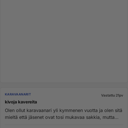
KARAVAANARIT
Vastattu 21pv
kivoja kavereita
Olen ollut karavaanari yli kymmenen vuotta ja olen sitä
mieltä että jäsenet ovat tosi mukavaa sakkia, mutta
mistä ihmees...