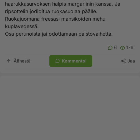
haarukkasurvoksen halpis margariinin kanssa. Ja
ripsottelin jodioitua ruokasuolaa päälle.
Ruokajuomana freesasi mansikoiden mehu
kuplavedessä.
Osa perunoista jäi odottamaan paistovaihetta.
6
176
Äänestä
Kommentoi
Jaa