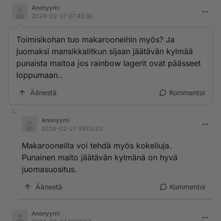
Anonyymi
2024-02-27 07:46:30
Toimisikohan tuo makarooneihin myös? Ja
juomaksi mansikkalitkun sijaan jäätävän kylmää
punaista maitoa jos rainbow lagerit ovat päässeet
loppumaan..
Äänestä
Kommentoi
Anonyymi
2024-02-27 09:05:02
Makarooneilla voi tehdä myös kokeiluja.
Punainen maito jäätävän kylmänä on hyvä
juomasuositus.
Äänestä
Kommentoi
Anonyymi