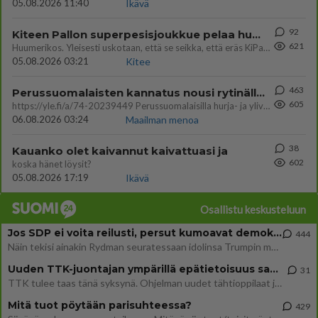
05.08.2026 11:40
Ikävä
92
Kiteen Pallon superpesisjoukkue pelaa huumeiden vaikutuksen alaisena
621
Huumerikos. Yleisesti uskotaan, että se seikka, että eräs KiPan pelaaja kärähtää huumeista, on vain jäävuoren huippu. M
05.08.2026 03:21
Kitee
463
Perussuomalaisten kannatus nousi rytinällä Ylen tänään julkaisemassa tuoreimmassa gallup-kyselyssä.
605
https://yle.fi/a/74-20239449 Perussuomalaisilla hurja- ja ylivoimaisesti suurin nousu tässä uudessa Ylen gallupissa. Kyl
06.08.2026 03:24
Maailman menoa
38
Kauanko olet kaivannut kaivattuasi ja
602
koska hänet löysit?
05.08.2026 17:19
Ikävä
Osallistu keskusteluun
Jos SDP ei voita reilusti, persut kumoavat demokratian Suomesta
444
Näin tekisi ainakin Rydman seuratessaan idolinsa Trumpin mallia https://www.is.fi/politiikka/art-2000012187244.html
Uuden TTK-juontajan ympärillä epätietoisuus sakenee - Nyt MTV hämmentää soppaa
31
TTK tulee taas tänä syksynä. Ohjelman uudet tähtioppilaat julkistetaan torstaina 6. elokuuta klo 14 alkavassa lehdistö
Mitä tuot pöytään parisuhteessa?
429