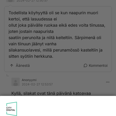
2024-02-27 12:50:57
Todellista köyhyyttä oli se kun naapurin muori
kertoi, että lasuudessa ei
ollut joka päivälle ruokaa eikä edes voita tiinussa,
joten jostain naapurista
saatiin perunoita ja niitä keiteltiin. Särpimenä oli
vain tiinuun jäänyt vanha
silakansuolavesi, millä perunamössö kasteltiin ja
sitten syötiin herkkuna.
Äänestä
Kommentoi
Anonyymi
2024-02-27 12:53:57
Kyllä, silakat ovat tänä päivänä katoavaa
kansanperinnettä. Ympäristön myrkyttyminen ja
allergiat tulevat joillain vastaan, kuten toisilla
toisista aineista.