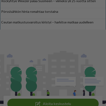
Rockyhtye Weezer palaa Suomeen – viimeksi yli 25 vuotta sitten
Pörssisähkön hinta romahtaa torstaina
Ceutan matkustusvaroitus kiristyi – harkitse matkaa uudelleen
Aloita keskustelu