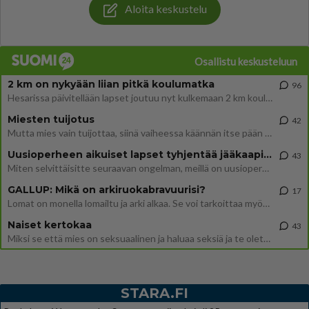
Aloita keskustelu
Osallistu keskusteluun
2 km on nykyään liian pitkä koulumatka
96
Hesarissa päivitellään lapset joutuu nyt kulkemaan 2 km kouluun jösses. Ruostefillarilla tuo matka menee vaikka miten äk
Miesten tuijotus
42
Mutta mies vain tuijottaa, siinä vaiheessa käännän itse pään pois. Mikä juttu? Yleensä jos joku tuijottaa tai katsoo, hä
Uusioperheen aikuiset lapset tyhjentää jääkaapin käydessään
43
Miten selvittäisitte seuraavan ongelman, meillä on uusioperhe, minulla teini-ikäiset lapset ja puolisolla aikuiset, jotk
GALLUP: Mikä on arkiruokabravuurisi?
17
Lomat on monella lomailtu ja arki alkaa. Se voi tarkoittaa myös sitä, että grillailut on grillattu ja palataan arjen ruo
Naiset kertokaa
43
Miksi se että mies on seksuaalinen ja haluaa seksiä ja te olette hänen mielestänne haluttava on vastenmielistä? Mikä sii
STARA.FI