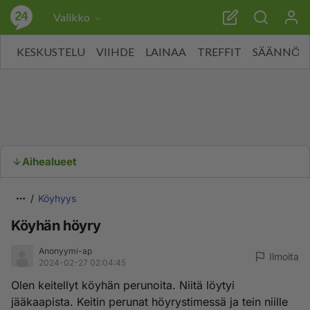
Valikko
KESKUSTELU
VIIHDE
LAINAA
TREFFIT
SÄÄNNÖT
Aihealueet
Köyhyys
Köyhän höyry
Anonyymi-ap
Ilmoita
2024-02-27 02:04:45
Olen keitellyt köyhän perunoita. Niitä löytyi
jääkaapista. Keitin perunat höyrystimessä ja tein niille