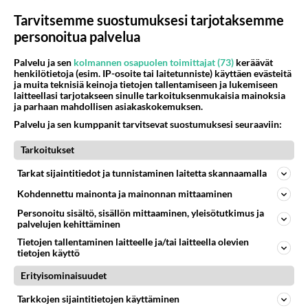
Sitähän se on, ateriakokonaisuuksien etsimistä.
Tarvitsemme suostumuksesi tarjotaksemme
Äänestä
Kommentoi
personoitua palvelua
Palvelu ja sen
kolmannen osapuolen toimittajat (73)
keräävät
henkilötietoja (esim. IP-osoite tai laitetunniste) käyttäen evästeitä
Kommentoi aloitusta...
ja muita teknisiä keinoja tietojen tallentamiseen ja lukemiseen
laitteellasi tarjotakseen sinulle tarkoituksenmukaisia mainoksia
ja parhaan mahdollisen asiakaskokemuksen.
Palvelu ja sen kumppanit tarvitsevat suostumuksesi seuraaviin:
Ketjusta on poistettu
4
sääntöjenvastaista viestiä.
Tarkoitukset
Takaisin ylös
Tarkat sijaintitiedot ja tunnistaminen laitetta skannaamalla
Kohdennettu mainonta ja mainonnan mittaaminen
LUETUIMMAT KESKUSTELUT
Personoitu sisältö, sisällön mittaaminen, yleisötutkimus ja
PÄIVÄ
VIIKKO
KUUKAUSI
palvelujen kehittäminen
Tietojen tallentaminen laitteelle ja/tai laitteella olevien
309
tietojen käyttö
Martinan bisneksillä ei mene hyvin
1385
https://www.iltalehti.fi/viihdeuutiset/a/c46da6ab-340f-4790-aaa7-0865eed2336 Yrityksen konkurssihakemus on tullut kärä
Erityisominaisuudet
05.08.2026 05:51
Kotimaiset julkkisjuorut
Tarkkojen sijaintitietojen käyttäminen