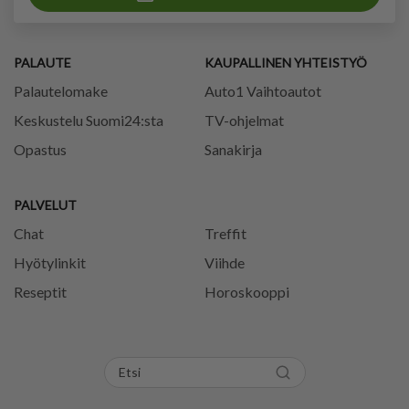
PALAUTE
KAUPALLINEN YHTEISTYÖ
Palautelomake
Auto1 Vaihtoautot
Keskustelu Suomi24:sta
TV-ohjelmat
Opastus
Sanakirja
PALVELUT
Chat
Treffit
Hyötylinkit
Viihde
Reseptit
Horoskooppi