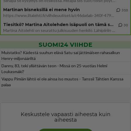
Siinäpä se kysymys on otsikossa. Mitäpä siis tuot/toisit pöytään parisuhteessa? Oletko mies vai nainen? Koetko sen mitä
Martinan bisneksillä ei mene hyvin
310
https://www.iltalehti.fi/viihdeuutiset/a/c46da6ab-340f-4790-aaa7-0865eed2336 Yrityksen konkurssihakemus on tullut kärä
Tiesitkö? Martina Aitolehden isäpuoli on tämä suosittu laulaja
30
Martina Aitolehti on seurattu julkisuuden henkilö. Lähipiiriin mahtuu muitakin tunnettuja henkilöitä. Tiesitkö, että Ma
SUOMI24 VIIHDE
Muistatko? Kädestä suuhun elävä Satu sai jättimäisen rahasalkun
Henry-miljonääriltä
Danny, 83, teki yllättävän teon - Missä on 25-vuotias Helmi
Loukasmäki?
Vappu Pimiän lähtö ei ole ainoa iso muutos - Tanssii Tähtien Kanssa
palaa
Keskustele vapaasti aiheesta kuin
aiheesta