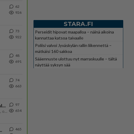
62
926
STARA.FI
73
Perseidit hipovat maapalloa – näinä aikoina
922
kannattaa katsoa taivaalle
Poliisi valvoi Jyväskylän rallin liikennettä –
mätkäisi 160 sakkoa
48
Sääennuste ulottuu nyt marraskuulle – tältä
691
näyttää syksyn sää
74
663
97
Kiteen Pallon superpesisjoukkue pelaa huumeiden vaikutuksen alaisena
654
Huumerikos. Yleisesti uskotaan, että se seikka, että eräs KiPan pelaaja kärähtää huumeista, on vain jäävuoren huippu. M
465
ä Ylen tänään julkaisemassa tuoreimmassa gallup-kyselyssä.