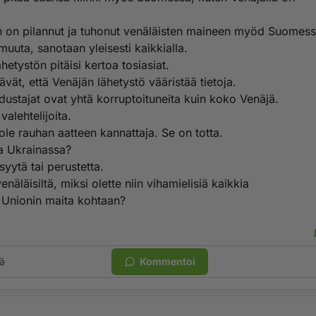
in on pilannut ja tuhonut venäläisten maineen myöd Suomess
uuta, sanotaan yleisesti kaikkialla.
hetystön pitäisi kertoa tosiasiat.
tävät, että Venäjän lähetystö vääristää tietoja.
dustajat ovat yhtä korruptoituneita kuin koko Venäjä.
alehtelijoita.
ole rauhan aatteen kannattaja. Se on totta.
ia Ukrainassa?
syytä tai perustetta.
näläisiltä, miksi olette niin vihamielisiä kaikkia
Unionin maita kohtaan?
ä
Kommentoi