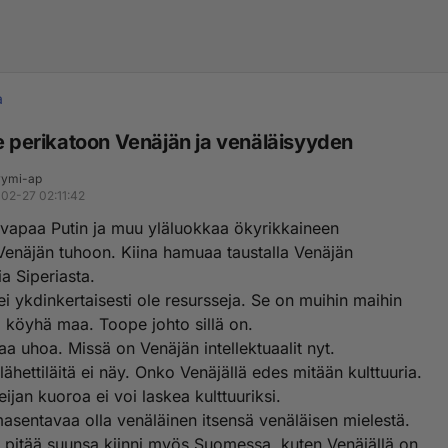
a
ie perikatoon Venäjän ja venäläisyyden
ymi-ap
02-27 02:11:42
yvapaa Putin ja muu yläluokkaa ökyrikkaineen
Venäjän tuhoon. Kiina hamuaa taustalla Venäjän
a Siperiasta.
ei ykdinkertaisesti ole resursseja. Se on muihin maihin
a köyhä maa. Toope johto sillä on.
a uhoa. Missä on Venäjän intellektuaalit nyt.
 lähettiläitä ei näy. Onko Venäjällä edes mitään kulttuuria.
jan kuoroa ei voi laskea kulttuuriksi.
masentavaa olla venäläinen itsensä venäläisen mielestä.
 pitää suunsa kiinni myös Suomessa, kuten Venäjällä on