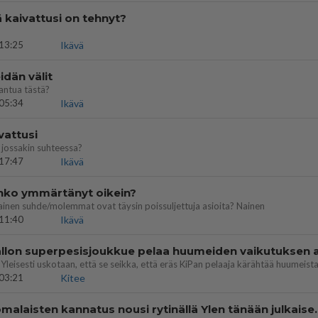
ä kaivattusi on tehnyt?
13:25
Ikävä
dän välit
antua tästä?
05:34
Ikävä
vattusi
jossakin suhteessa?
17:47
Ikävä
enko ymmärtänyt oikein?
ainen suhde/molemmat ovat täysin poissuljettuja asioita? Nainen
11:40
Ikävä
03:21
Kitee
Perussuomalaisten kannatus nousi rytinäll