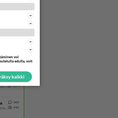
ttäminen voi
314
utetulla edulla, voit
1450
https://www.iltalehti.fi/viihdeuutiset/a/c46da6ab-340f-4790-aaa7-0865eed2336 Yrityksen konkurssihakemus on tullut kärä
äksy kaikki
31
1179
Martina Aitolehti on seurattu julkisuuden henkilö. Lähipiiriin mahtuu muitakin tunnettuja henkilöitä. Tiesitkö, että Ma
460
ta
943
Näin tekisi ainakin Rydman seuratessaan idolinsa Trumpin mallia https://www.is.fi/politiikka/art-2000012187244.html