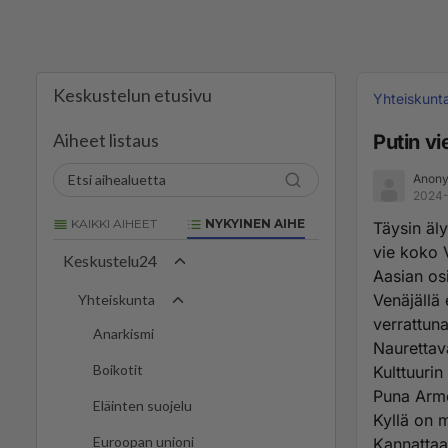
Keskustelun etusivu
Yhteiskunt
Aiheet listaus
Putin v
Anony
2024-
KAIKKI AIHEET
NYKYINEN AIHE
Täysin äl
vie koko 
Keskustelu24
Aasian osi
Venäjällä 
Yhteiskunta
verrattun
Anarkismi
Naurettava
Boikotit
Kulttuurin
Puna Armei
Eläinten suojelu
Kyllä on 
Euroopan unioni
Kannattaa