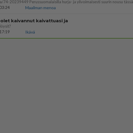
03:24
Maailman menoa
let kaivannut kaivattuasi ja
löysit?
17:19
Ikävä