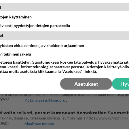
t
Ketjusta on poistettu
4
sääntöjenvastaista viestiä.
etojen käyttäminen
iivisesti pyydettyjen tietojen perusteella
Takaisin ylös
et
MMAT KESKUSTELUT
äytösten ehkäiseminen ja virheiden korjaaminen
IKKO
KUUKAUSI
ön tekninen jakelu
ietojesi käsittelyn. Suostumuksesi koskee tätä palvelua, hyväksymättä jä
bisneksillä ei mene hyvin
mukseesi. Jotkut teknologiat saattavat perustella tietojen käsittelyä oike
uttaa muita asetuksia klikkaamalla "Asetukset" linkkiä.
05:51
Kotimaiset julkkisjuorut
Asetukset
Hyv
 Martina Aitolehden isäpuoli on tämä suosittu laulaja
07:23
Kotimaiset julkkisjuorut
ei voita reilusti, persut kumoavat demokratian Suomes
09:02
Maailman menoa