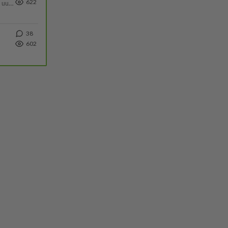
622
https://yle.fi/a/74-20239449 Perussuomalaisilla hurja- ja ylivoimaisesti suurin nousu tässä uudessa Ylen gallupissa. Kyl
38
602