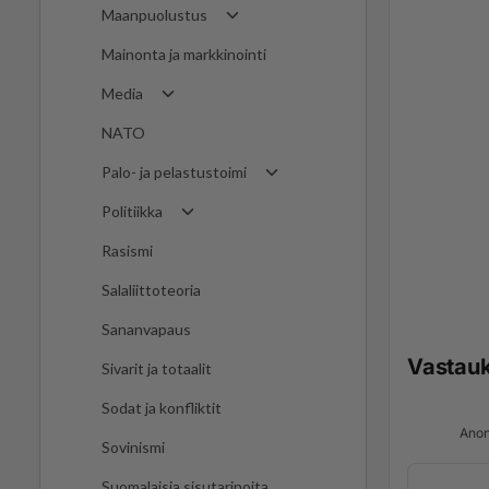
Maanpuolustus
Mainonta ja markkinointi
Media
NATO
Palo- ja pelastustoimi
Politiikka
Rasismi
Salaliittoteoria
Sananvapaus
Vastau
Sivarit ja totaalit
Sodat ja konfliktit
Anon
Sovinismi
Suomalaisia sisutarinoita