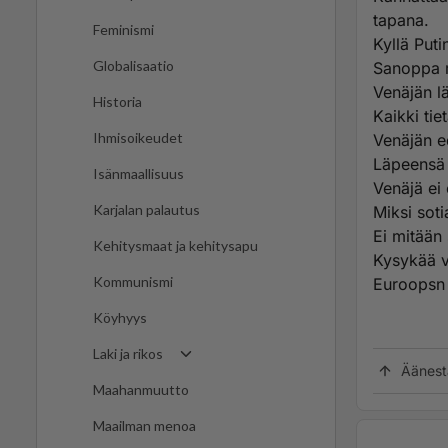
tapana.
Feminismi
Kyllä Put
Globalisaatio
Sanoppa m
Venäjän lä
Historia
Kaikki tie
Ihmisoikeudet
Venäjän e
Läpeensä v
Isänmaallisuus
Venäjä ei 
Karjalan palautus
Miksi sot
Ei mitään 
Kehitysmaat ja kehitysapu
Kysykää ve
Kommunismi
Euroopsn 
Köyhyys
Laki ja rikos
Äänest
Maahanmuutto
Maailman menoa