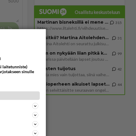
5000
Osallistu keskusteluun
Martinan bisneksillä ei mene hyvin
315
https://www.iltalehti.fi/viihdeuutiset/a/c46da6ab-340f-4790-aaa7-0865eed2336 Yrityksen konkurssihakemus on tullut kärä
tä
Tiesitkö? Martina Aitolehden isäpuoli on tämä suosittu laulaja
31
Martina Aitolehti on seurattu julkisuuden henkilö. Lähipiiriin mahtuu muitakin tunnettuja henkilöitä. Tiesitkö, että Ma
2 km on nykyään liian pitkä koulumatka
99
a
Hesarissa päivitellään lapset joutuu nyt kulkemaan 2 km kouluun jösses. Ruostefillarilla tuo matka menee vaikka miten äk
i laitetunniste)
Miesten tuijotus
42
arjotakseen sinulle
Mutta mies vain tuijottaa, siinä vaiheessa käännän itse pään pois. Mikä juttu? Yleensä jos joku tuijottaa tai katsoo, hä
86
Uusioperheen aikuiset lapset tyhjentää jääkaapin käydessään
44
Miten selvittäisitte seuraavan ongelman, meillä on uusioperhe, minulla teini-ikäiset lapset ja puolisolla aikuiset, jotk
ommentoi