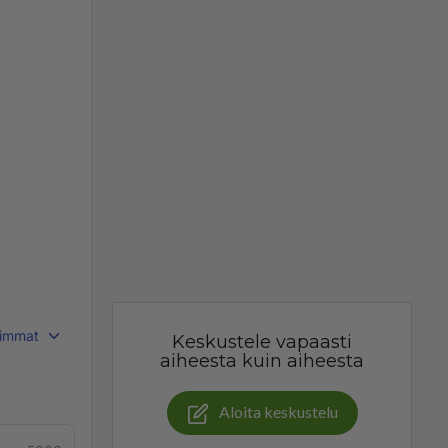
immat
Keskustele vapaasti
aiheesta kuin aiheesta
Aloita keskustelu