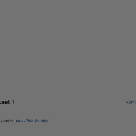
kset
1
Vanh
yymi (
Kirjaudu
/
Rekisteröidy
)