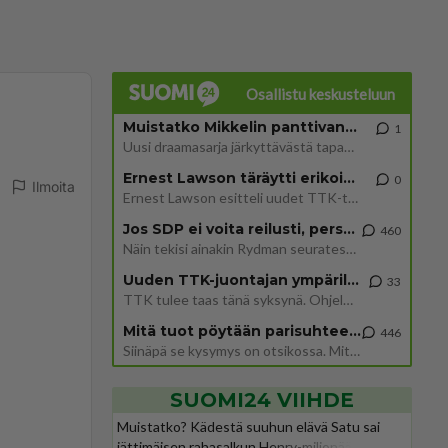
Osallistu keskusteluun
Muistatko Mikkelin panttivankidraaman?
1
Uusi draamasarja järkyttävästä tapauksesta on tulossa. Tositapahtumiin perustuva sarja ammentaa vuoden 1986 Mikkelin pan
Ernest Lawson täräytti erikoisen heiton TTK-lehdistötilaisuudessa: " Onko tässä tarkoituksena...?"
0
Ilmoita
Ernest Lawson esitteli uudet TTK-tähtioppilaat ja opettajat torstaina 6.8. lehdistölle. Tulevalla kaudella on yksi hausk
Jos SDP ei voita reilusti, persut kumoavat demokratian Suomesta
460
Näin tekisi ainakin Rydman seuratessaan idolinsa Trumpin mallia https://www.is.fi/politiikka/art-2000012187244.html
Uuden TTK-juontajan ympärillä epätietoisuus sakenee - Nyt MTV hämmentää soppaa
33
TTK tulee taas tänä syksynä. Ohjelman uudet tähtioppilaat julkistetaan torstaina 6. elokuuta klo 14 alkavassa lehdistö
Mitä tuot pöytään parisuhteessa?
446
Siinäpä se kysymys on otsikossa. Mitäpä siis tuot/toisit pöytään parisuhteessa? Oletko mies vai nainen? Koetko sen mitä
SUOMI24 VIIHDE
Muistatko? Kädestä suuhun elävä Satu sai
jättimäisen rahasalkun Henry-miljonääriltä