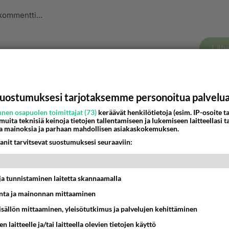
Lähe
nyymi
-04-25 09:18:38
uostumuksesi tarjotaksemme personoitua palvelu
nen osapuolen toimittajat (73)
keräävät henkilötietoja (esim. IP-osoite ta
😋😋😋😋😋😋😋
 muita teknisiä keinoja tietojen tallentamiseen ja lukemiseen laitteellasi t
a mainoksia ja parhaan mahdollisen asiakaskokemuksen.
­­­ ­t­­y­t­­ö­t­­­ ­­­o­­­d­­o­­­t­t­­a­­­v­­­­­­a­­­t­­­ ­­­s­i­n­u­a­­­ ->
https://us4.fun/kissgirl?182883
anit tarvitsevat suostumuksesi seuraaviin:
❤️💋🔞💋❤️💋❤️💋🔞
t ja tunnistaminen laitetta skannaamalla
estä
K
ta ja mainonnan mittaaminen
sisällön mittaaminen, yleisötutkimus ja palvelujen kehittäminen
Kommentoi aloitusta...
n laitteelle ja/tai laitteella olevien tietojen käyttö