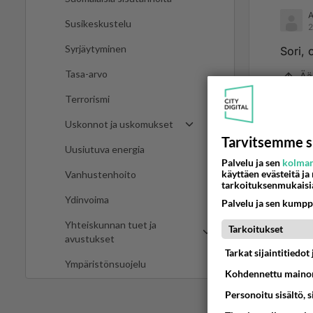
Susikeskustelu
2
Syrjäytyminen
Sori, 
Tasa-arvo
Ää
Terrorismi
Uskonnot ja uskomukset
2
Tarvitsemme s
israel
Uusiutuva energia
Palvelu ja sen
kolman
ratkai
käyttäen evästeitä ja
Vanhustenhoito
tarkoituksenmukaisi
https
Ydinvoima
Palvelu ja sen kumpp
Yhteiskunnan tuet ja
Tarkoitukset
https:
avustukset
Tarkat sijaintitiedo
Ympäristönsuojelu
https
Kohdennettu mainon
a-liv
Personoitu sisältö, 