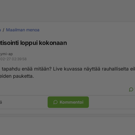
a
Maailman menoa
tisointi loppui kokonaan
ymi-ap
02-27 02:39:58
ä tapahdu enää mitään? Live kuvassa näyttää rauhalliselta e
eiden pauketta.
ä
Kommentoi