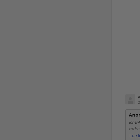
2
Ano
israe
ratka
Lue l