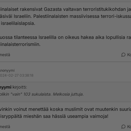
://www.aamulehti.fi/ulkomaat/art-2000010253008.html
iinalaiset rakensivat Gazasta valtavan terroristitukikohdan ja
://yle.fi/a/74-20076193
siväi Israeliin. Palestiinalaisten massiivisessa terrori-iskuss
 israelilaislapsia.
://www.aljazeera.com/news/liveblog/2024/2/27/israels-war-on-gaza-
omments-turn-focus-back-to-gaza-ceasefire
tuossa tilanteessa Israelilla on oikeus hakea aika lopullisia r
 teille sopii mainiosti ?
iinalaisterrorismiin.
 parempaa teille voi olla kun siviilien teurastus
eiL
nestä
K
Anonyymi
024-02-27 03:38:18
nyymi
kirjoitti:
 olikin "vain" 103 sukulaista. Melkosia juttuja.
inkin voinut menettää koska muslimit ovat muutenkin suuri
aisryppäitä mieshän saa hässiä useampia vaimoja!
nestä
K