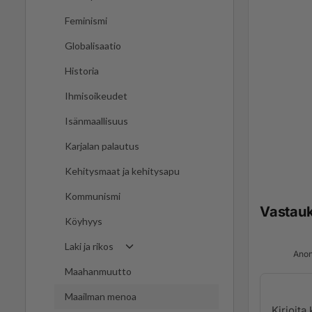
Feminismi
Globalisaatio
Historia
Ihmisoikeudet
Isänmaallisuus
Karjalan palautus
Kehitysmaat ja kehitysapu
Kommunismi
Vastau
Köyhyys
Laki ja rikos
Anon
Maahanmuutto
Maailman menoa