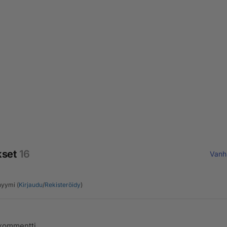
kset
16
Vanh
yymi (
Kirjaudu
/
Rekisteröidy
)