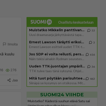
Osallistu keskusteluun
Muistatko Mikkelin panttivankidraaman?
53
Uusi draamasarja järkyttävästä tapauksesta on tulossa. Tositapahtumiin perustuva sarja ammentaa vuoden 1986 Mikkelin pan
Ernest Lawson täräytti erikoisen heiton TTK-lehdistötilaisuudessa: " Onko tässä tarkoituksena...?"
3
Ilmoita
Ernest Lawson esitteli uudet TTK-tähtioppilaat ja opettajat torstaina 6.8. lehdistölle. Tulevalla kaudella on yksi hausk
ikä kuulu
Jos SDP ei voita reilusti, persut kumoavat demokratian Suomesta
616
Näin tekisi ainakin Rydman seuratessaan idolinsa Trumpin mallia https://www.is.fi/politiikka/art-2000012187244.html
Uuden TTK-juontajan ympärillä epätietoisuus sakenee - Nyt MTV hämmentää soppaa
36
16
276
TTK tulee taas tänä syksynä. Ohjelman uudet tähtioppilaat julkistetaan torstaina 6. elokuuta klo 14 alkavassa lehdistö
Mitä tuot pöytään parisuhteessa?
463
Jaa
Siinäpä se kysymys on otsikossa. Mitäpä siis tuot/toisit pöytään parisuhteessa? Oletko mies vai nainen? Koetko sen mitä
SUOMI24 VIIHDE
Muistatko? Kädestä suuhun elävä Satu sai
jättimäisen rahasalkun Henry-miljonääriltä