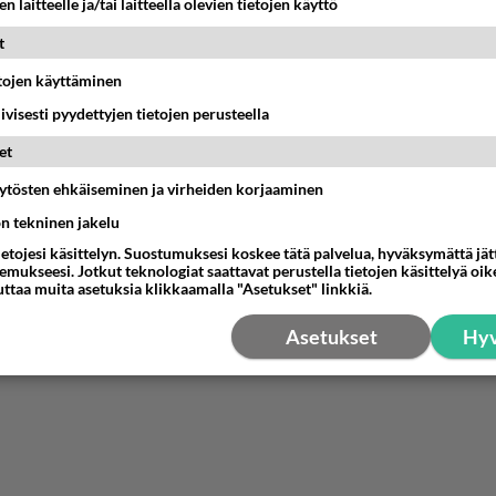
n laitteelle ja/tai laitteella olevien tietojen käyttö
teille sopii mainiosti ?
parempaa teille voi olla kun siviilien teurastus
t
iL
etojen käyttäminen
nestä
K
iivisesti pyydettyjen tietojen perusteella
et
äytösten ehkäiseminen ja virheiden korjaaminen
ön tekninen jakelu
ietojesi käsittelyn. Suostumuksesi koskee tätä palvelua, hyväksymättä jä
mukseesi. Jotkut teknologiat saattavat perustella tietojen käsittelyä oike
uttaa muita asetuksia klikkaamalla "Asetukset" linkkiä.
Asetukset
Hyv