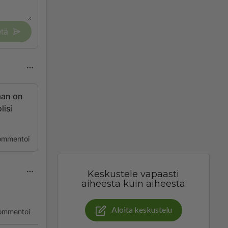
tä
aan on
lisi
ommentoi
Keskustele vapaasti
aiheesta kuin aiheesta
Aloita keskustelu
ommentoi