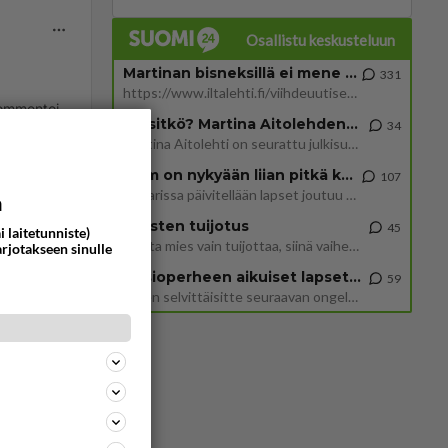
Osallistu keskusteluun
Martinan bisneksillä ei mene hyvin
331
https://www.iltalehti.fi/viihdeuutiset/a/c46da6ab-340f-4790-aaa7-0865eed2336 Yrityksen konkurssihakemus on tullut kärä
ommentoi
Tiesitkö? Martina Aitolehden isäpuoli on tämä suosittu laulaja
34
Martina Aitolehti on seurattu julkisuuden henkilö. Lähipiiriin mahtuu muitakin tunnettuja henkilöitä. Tiesitkö, että Ma
2 km on nykyään liian pitkä koulumatka
107
Hesarissa päivitellään lapset joutuu nyt kulkemaan 2 km kouluun jösses. Ruostefillarilla tuo matka menee vaikka miten äk
a
ta
Miesten tuijotus
45
i laitetunniste)
Mutta mies vain tuijottaa, siinä vaiheessa käännän itse pään pois. Mikä juttu? Yleensä jos joku tuijottaa tai katsoo, hä
arjotakseen sinulle
Uusioperheen aikuiset lapset tyhjentää jääkaapin käydessään
59
Miten selvittäisitte seuraavan ongelman, meillä on uusioperhe, minulla teini-ikäiset lapset ja puolisolla aikuiset, jotk
-on-gaz