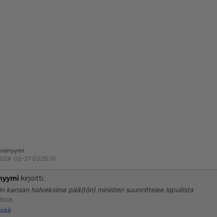
Anonyymi
024-02-27 03:25:10
nyymi
kirjoitti:
lin kansan halveksima pää(tön) ministeri suunnittelee lopullista
isua.
isää