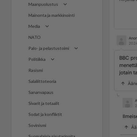
Maanpuolustus
Mainonta ja markkinointi
Media
NATO
Ano
2024
Palo- ja pelastustoimi
BBC pro
Politiikka
menettä
Rasismi
jotain ta
Salaliittoteoria
Ään
Sananvapaus
Sivarit ja totaalit
2
Sodat ja konfliktit
Ilmeis
Sovinismi
Ää
Suomalaisia sisutarinoita