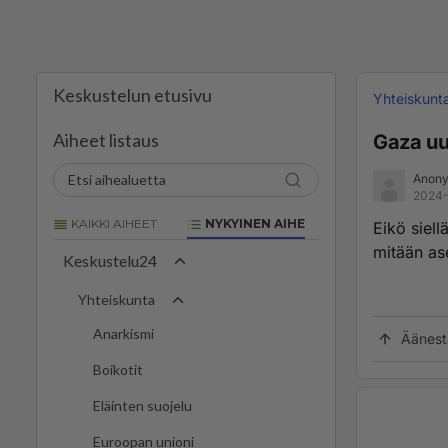
Keskustelun etusivu
Yhteiskunt
Aiheet listaus
Gaza uu
Anony
2024-
KAIKKI AIHEET
NYKYINEN AIHE
Eikö siell
mitään as
Keskustelu24
Yhteiskunta
Anarkismi
Äänest
Boikotit
Eläinten suojelu
Euroopan unioni