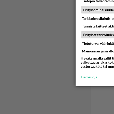
Tietojen tallentamine
Sehän 
Eihän 
Erityisominaisuude
HipHe
Tarkkojen sijaintiti
Ää
Tunnista laitteet akt
Erityiset tarkoituks
Tietoturva, väärink
Mainonnan ja sisäll
Hyväksymällä sallit t
vaikuttaa asiakaskoke
vastustaa tätä tai mu
Tietosuoja