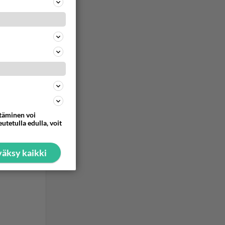
ommentoi
ttäminen voi
utetulla edulla, voit
äksy kaikki