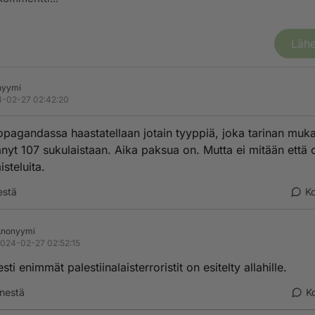
Lähe
nyymi
-02-27 02:42:20
pagandassa haastatellaan jotain tyyppiä, joka tarinan muk
nyt 107 sukulaistaan. Aika paksua on. Mutta ei mitään että o
isteluita.
estä
K
Anonyymi
024-02-27 02:52:15
esti enimmät palestiinalaisterroristit on esitelty allahille.
nestä
K