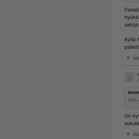
https
Palest
https
hyökkä
satoja
https
en-c
Kyllä 
Sehän
palest
Eihän
HipH
Ää
2
Ano
Sori,
On hyv
sukul
Ää