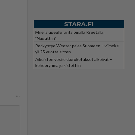
STARA.FI
Mirella upealla rantalomalla Kreetalla:
”Nautittiin”
Rockyhtye Weezer palaa Suomeen – viimeksi
yli 25 vuotta sitten
Aikuisten vesirokkorokotukset alkoivat –
kohderyhmä julkistettiin