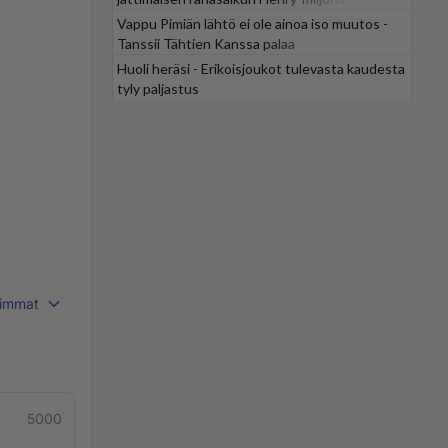
Vappu Pimiän lähtö ei ole ainoa iso muutos -
Tanssii Tähtien Kanssa palaa
Huoli heräsi - Erikoisjoukot tulevasta kaudesta
tyly paljastus
immat
5000