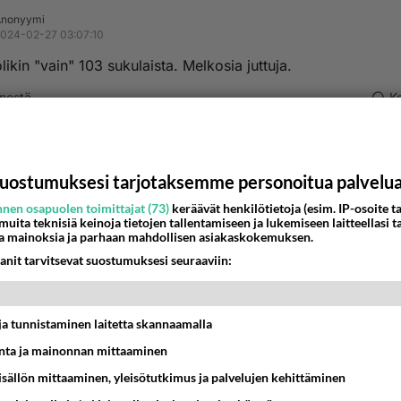
Anonyymi
024-02-27 03:07:10
olikin "vain" 103 sukulaista. Melkosia juttuja.
nestä
K
Anonyymi
024-02-27 03:22:00
uostumuksesi tarjotaksemme personoitua palvelu
in kansan halveksima pää(tön) ministeri suunnittelee lopullis
nen osapuolen toimittajat (73)
keräävät henkilötietoja (esim. IP-osoite ta
sua.
 muita teknisiä keinoja tietojen tallentamiseen ja lukemiseen laitteellasi t
a mainoksia ja parhaan mahdollisen asiakaskokemuksen.
://www.aamulehti.fi/ulkomaat/art-2000010253008.html
anit tarvitsevat suostumuksesi seuraaviin:
//yle.fi/a/74-20076193
t ja tunnistaminen laitetta skannaamalla
://www.aljazeera.com/news/liveblog/2024/2/27/israels-war
ta ja mainonnan mittaaminen
e-biden-comments-turn-focus-back-to-gaza-ceasefire
sisällön mittaaminen, yleisötutkimus ja palvelujen kehittäminen