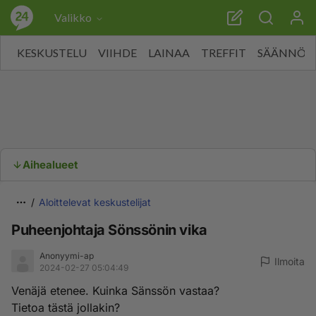
Valikko
KESKUSTELU
VIIHDE
LAINAA
TREFFIT
SÄÄNNÖT
Aihealueet
Aloittelevat keskustelijat
Puheenjohtaja Sönssönin vika
Anonyymi-ap
Ilmoita
2024-02-27 05:04:49
Venäjä etenee. Kuinka Sänssön vastaa?
Tietoa tästä jollakin?