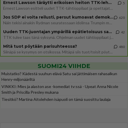
Ernest Lawson täräytti erikoisen heiton TTK-lehdistötilaisuudessa: " Onko tässä tarkoituksena...?"
5
Ernest Lawson esitteli uudet TTK-tähtioppilaat ja opettajat torstaina 6.8. lehdistölle. Tulevalla kaudella on yksi hausk
Jos SDP ei voita reilusti, persut kumoavat demokratian Suomesta
620
Näin tekisi ainakin Rydman seuratessaan idolinsa Trumpin mallia https://www.is.fi/politiikka/art-2000012187244.html
Uuden TTK-juontajan ympärillä epätietoisuus sakenee - Nyt MTV hämmentää soppaa
42
TTK tulee taas tänä syksynä. Ohjelman uudet tähtioppilaat julkistetaan torstaina 6. elokuuta klo 14 alkavassa lehdistö
Mitä tuot pöytään parisuhteessa?
480
Siinäpä se kysymys on otsikossa. Mitäpä siis tuot/toisit pöytään parisuhteessa? Oletko mies vai nainen? Koetko sen mitä
SUOMI24 VIIHDE
Muistatko? Kädestä suuhun elävä Satu sai jättimäisen rahasalkun
Henry-miljonääriltä
VINKKI: Mies ja alaston ase -komediat tv:ssä - Upeat Anna Nicole
Smith ja Priscilla Presley mukana
Tiesitkö? Martina Aitolehden isäpuoli on tämä suosittu laulaja