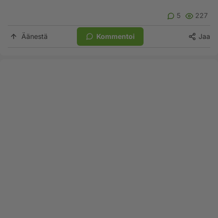
5
227
Äänestä
Kommentoi
Jaa