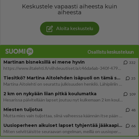
Keskustele vapaasti aiheesta kuin
aiheesta
Aloita keskustelu
Osallistu keskusteluun
Martinan bisneksillä ei mene hyvin
332
https://www.iltalehti.fi/viihdeuutiset/a/c46da6ab-340f-4790-aaa7-0865eed2336 Yrityksen konkurssihakemus on tullut kärä
Tiesitkö? Martina Aitolehden isäpuoli on tämä suosittu laulaja
35
Martina Aitolehti on seurattu julkisuuden henkilö. Lähipiiriin mahtuu muitakin tunnettuja henkilöitä. Tiesitkö, että Ma
2 km on nykyään liian pitkä koulumatka
109
Hesarissa päivitellään lapset joutuu nyt kulkemaan 2 km kouluun jösses. Ruostefillarilla tuo matka menee vaikka miten äk
Miesten tuijotus
48
Mutta mies vain tuijottaa, siinä vaiheessa käännän itse pään pois. Mikä juttu? Yleensä jos joku tuijottaa tai katsoo, hä
Uusioperheen aikuiset lapset tyhjentää jääkaapin käydessään
66
Miten selvittäisitte seuraavan ongelman, meillä on uusioperhe, minulla teini-ikäiset lapset ja puolisolla aikuiset, jotk