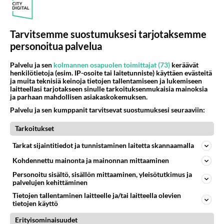
kenen näköinen
907
kaivattusi on ?
07.08.2026 16:24
Ikävä
Tarvitsemme suostumuksesi tarjotaksemme
64
Muistatko Mikkelin panttivankidraaman?
personoitua palvelua
647
Uusi draamasarja järkyttävästä tapauksesta on tulossa. Tositapahtumiin perustuva sarja ammentaa vuoden 1986 Mikkelin pan
07.08.2026 07:39
Maailman menoa
Palvelu ja sen
kolmannen osapuolen toimittajat (73)
keräävät
henkilötietoja (esim. IP-osoite tai laitetunniste) käyttäen evästeitä
55
ja muita teknisiä keinoja tietojen tallentamiseen ja lukemiseen
Mitä haluaisit kysyä tänään
laitteellasi tarjotakseen sinulle tarkoituksenmukaisia mainoksia
640
Kaivatultasi? Anna jokin tunniste itsestäni tai hänestä.
ja parhaan mahdollisen asiakaskokemuksen.
07.08.2026 13:15
Ikävä
Palvelu ja sen kumppanit tarvitsevat suostumuksesi seuraaviin:
43
Iäkäs Jämsäläinen mies kuoli poliisiautoon matkalla Jyväskylän putkaan
Tarkoitukset
572
Iäkäs vanhus humalassa niin huonossa kunnossa, ettei pystynyt huolehtimaan itsestään niin ainoa apu sillä hetkellä oli
07.08.2026 12:07
Jämsä
Tarkat sijaintitiedot ja tunnistaminen laitetta skannaamalla
Kohdennettu mainonta ja mainonnan mittaaminen
33
Olen luovuttanut
553
Välimme menivät niin pahasti solmuun, ettei niitä voi enää korjata. On aika jatkaa elämässä eteenpäin. Toivon sulle kaik
Personoitu sisältö, sisällön mittaaminen, yleisötutkimus ja
palvelujen kehittäminen
07.08.2026 15:03
Ikävä
Tietojen tallentaminen laitteelle ja/tai laitteella olevien
tietojen käyttö
32
En välitä sinusta yhtään
518
Olet pelkkä itsestään liikoja luuleva ämmä. Kierrän sinut kaukaa nyt ja aina. Olit mulle pelkkä lelu vaan.
Erityisominaisuudet