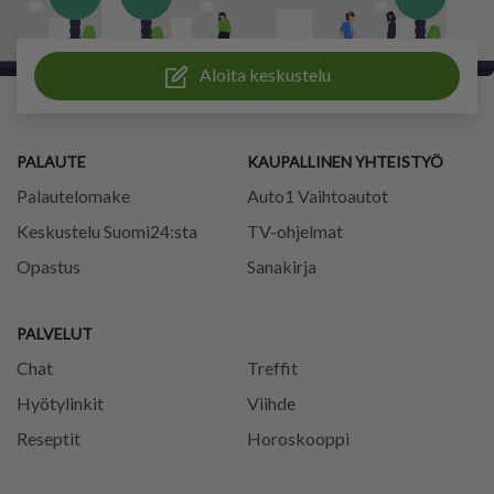
Aloita keskustelu
PALAUTE
KAUPALLINEN YHTEISTYÖ
Palautelomake
Auto1 Vaihtoautot
Keskustelu Suomi24:sta
TV-ohjelmat
Opastus
Sanakirja
PALVELUT
Chat
Treffit
Hyötylinkit
Viihde
Reseptit
Horoskooppi