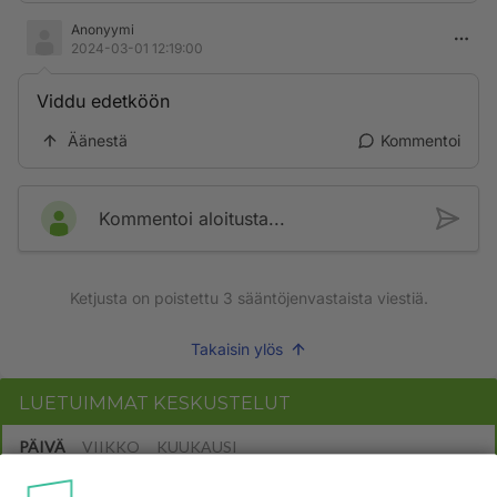
Anonyymi
2024-03-01 12:19:00
Viddu edetköön
Äänestä
Kommentoi
Kommentoi aloitusta...
Ketjusta on poistettu
3
sääntöjenvastaista viestiä.
Takaisin ylös
LUETUIMMAT KESKUSTELUT
PÄIVÄ
VIIKKO
KUUKAUSI
53