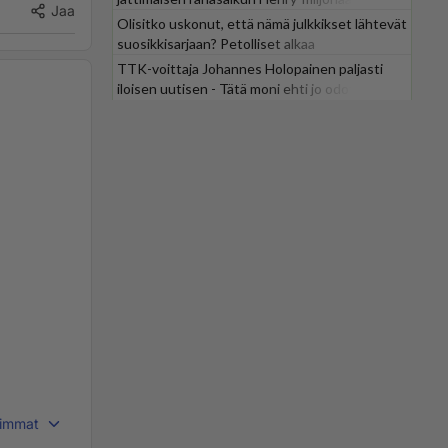
Jaa
Olisitko uskonut, että nämä julkkikset lähtevät
suosikkisarjaan? Petolliset alkaa
jättiyllätyksellä
TTK-voittaja Johannes Holopainen paljasti
iloisen uutisen - Tätä moni ehti jo odottaa
immat