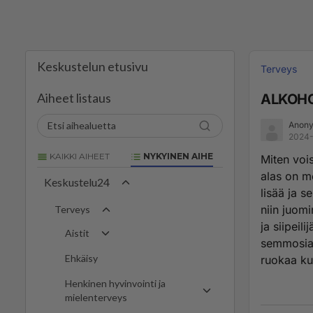
Keskustelun etusivu
Terveys
Aiheet listaus
ALKOHO
Anony
2024-
KAIKKI AIHEET
NYKYINEN AIHE
Miten vois
alas on me
Keskustelu24
lisää ja s
niin juomi
Terveys
ja siipeili
Aistit
semmosia 
Ehkäisy
ruokaa kun
Henkinen hyvinvointi ja
mielenterveys