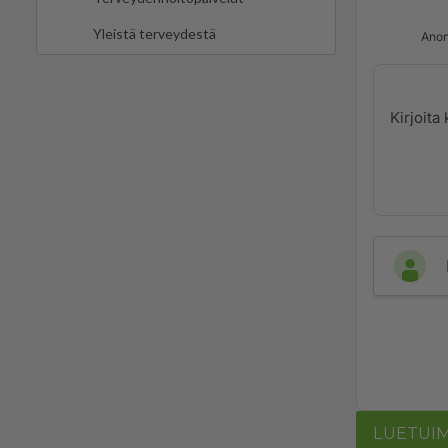
Yleistä terveydestä
Anon
LUETUI