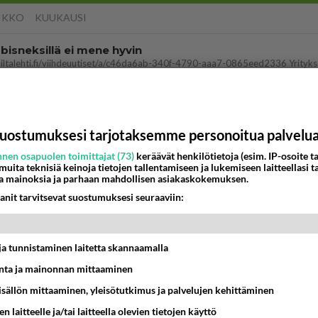
IKKO
KUUKAUSI
bisneksillä ei mene hyvin
05:51
Kotimaiset julkkisjuorut
 Martina Aitolehden isäpuoli on tämä suosittu laulaja
uostumuksesi tarjotaksemme personoitua palvelu
07:23
Kotimaiset julkkisjuorut
nen osapuolen toimittajat (73)
keräävät henkilötietoja (esim. IP-osoite ta
ei voita reilusti, persut kumoavat demokratian Suomes
 muita teknisiä keinoja tietojen tallentamiseen ja lukemiseen laitteellasi t
a mainoksia ja parhaan mahdollisen asiakaskokemuksen.
09:02
Maailman menoa
anit tarvitsevat suostumuksesi seuraaviin:
ä kaivattusi on tehnyt?
t ja tunnistaminen laitetta skannaamalla
13:25
Ikävä
ta ja mainonnan mittaaminen
dän välit
sisällön mittaaminen, yleisötutkimus ja palvelujen kehittäminen
antua tästä?
05:34
Ikävä
n laitteelle ja/tai laitteella olevien tietojen käyttö