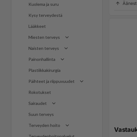
Äänest
Kuolema ja suru
Kysy terveydestä
Lääkkeet
Miesten terveys
Naisten terveys
Painonhallinta
Plastiikkakirurgia
Päihteet ja riippuvuudet
Rokotukset
Sairaudet
Suun terveys
Terveyden hoito
Vastau
Terveydenhoitopalvelut