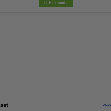
ä
Kommentoi
kset
Vanh