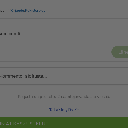
yymi (
Kirjaudu
/
Rekisteröidy
)
Lähe
Kommentoi aloitusta...
Ketjusta on poistettu
2
sääntöjenvastaista viestiä.
Takaisin ylös
MMAT KESKUSTELUT