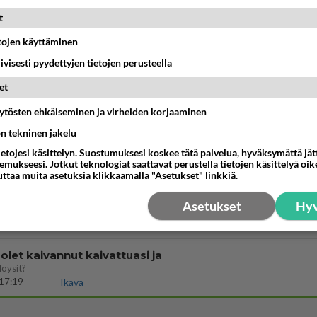
t
vattusi
jossakin suhteessa?
etojen käyttäminen
17:47
Ikävä
iivisesti pyydettyjen tietojen perusteella
et
03:21
Kitee
äytösten ehkäiseminen ja virheiden korjaaminen
ön tekninen jakelu
enko ymmärtänyt oikein?
ietojesi käsittelyn. Suostumuksesi koskee tätä palvelua, hyväksymättä jä
ainen suhde/molemmat ovat täysin poissuljettuja asioita? Nainen
mukseesi. Jotkut teknologiat saattavat perustella tietojen käsittelyä oike
11:40
Ikävä
uttaa muita asetuksia klikkaamalla "Asetukset" linkkiä.
Perussuomalaisten kannatus nousi rytinäll
Asetukset
Hyv
03:24
Maailman menoa
let kaivannut kaivattuasi ja
löysit?
17:19
Ikävä