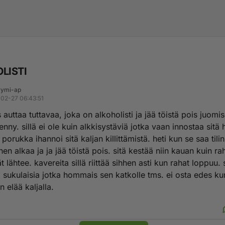
LISTI
ymi-ap
02-27 06:43:51
 auttaa tuttavaa, joka on alkoholisti ja jää töistä pois juomis
nny. sillä ei ole kuin alkkisystäviä jotka vaan innostaa sit
e porukka ihannoi sitä kaljan killittämistä. heti kun se saa til
nen alkaa ja ja jää töistä pois. sitä kestää niin kauan kuin r
jät lähtee. kavereita sillä riittää sihhen asti kun rahat loppuu. s
sukulaisia jotka hommais sen katkolle tms. ei osta edes k
 elää kaljalla.