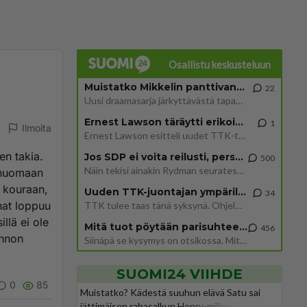
Osallistu keskusteluun
Muistatko Mikkelin panttivankidraaman?
22
Uusi draamasarja järkyttävästä tapauksesta on tulossa. Tositapahtumiin perustuva sarja ammentaa vuoden 1986 Mikkelin pan
Ernest Lawson täräytti erikoisen heiton TTK-lehdistötilaisuudessa: " Onko tässä tarkoituksena...?"
1
Ilmoita
Ernest Lawson esitteli uudet TTK-tähtioppilaat ja opettajat torstaina 6.8. lehdistölle. Tulevalla kaudella on yksi hausk
en takia.
Jos SDP ei voita reilusti, persut kumoavat demokratian Suomesta
500
Näin tekisi ainakin Rydman seuratessaan idolinsa Trumpin mallia https://www.is.fi/politiikka/art-2000012187244.html
ä huomaan
in kouraan,
Uuden TTK-juontajan ympärillä epätietoisuus sakenee - Nyt MTV hämmentää soppaa
34
ahat loppuu
TTK tulee taas tänä syksynä. Ohjelman uudet tähtioppilaat julkistetaan torstaina 6. elokuuta klo 14 alkavassa lehdistö
illä ei ole
Mitä tuot pöytään parisuhteessa?
456
unnon
Siinäpä se kysymys on otsikossa. Mitäpä siis tuot/toisit pöytään parisuhteessa? Oletko mies vai nainen? Koetko sen mitä
SUOMI24 VIIHDE
0
85
Muistatko? Kädestä suuhun elävä Satu sai
jättimäisen rahasalkun Henry-miljonääriltä