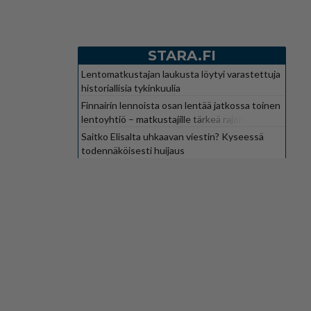
STARA.FI
Lentomatkustajan laukusta löytyi varastettuja
historiallisia tykinkuulia
Finnairin lennoista osan lentää jatkossa toinen
lentoyhtiö – matkustajille tärkeä rajoitus
Saitko Elisalta uhkaavan viestin? Kyseessä
todennäköisesti huijaus