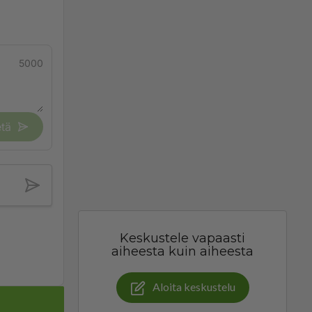
5000
tä
Keskustele vapaasti
aiheesta kuin aiheesta
Aloita keskustelu