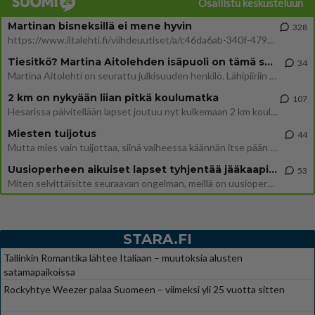
Osallistu keskusteluun
Martinan bisneksillä ei mene hyvin
328
https://www.iltalehti.fi/viihdeuutiset/a/c46da6ab-340f-4790-aaa7-0865eed2336 Yrityksen konkurssihakemus on tullut kärä
Tiesitkö? Martina Aitolehden isäpuoli on tämä suosittu laulaja
34
Martina Aitolehti on seurattu julkisuuden henkilö. Lähipiiriin mahtuu muitakin tunnettuja henkilöitä. Tiesitkö, että Ma
2 km on nykyään liian pitkä koulumatka
107
Hesarissa päivitellään lapset joutuu nyt kulkemaan 2 km kouluun jösses. Ruostefillarilla tuo matka menee vaikka miten äk
Miesten tuijotus
44
Mutta mies vain tuijottaa, siinä vaiheessa käännän itse pään pois. Mikä juttu? Yleensä jos joku tuijottaa tai katsoo, hä
Uusioperheen aikuiset lapset tyhjentää jääkaapin käydessään
53
Miten selvittäisitte seuraavan ongelman, meillä on uusioperhe, minulla teini-ikäiset lapset ja puolisolla aikuiset, jotk
STARA.FI
Tallinkin Romantika lähtee Italiaan – muutoksia alusten
satamapaikoissa
Rockyhtye Weezer palaa Suomeen – viimeksi yli 25 vuotta sitten