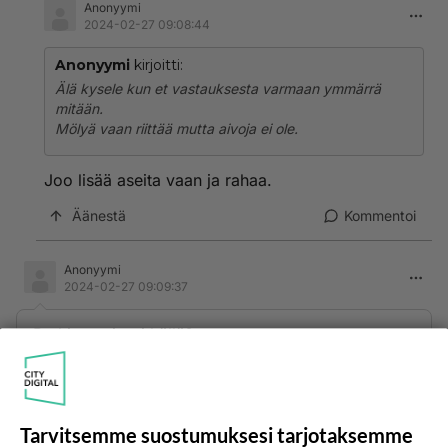
Anonyymi
2024-02-27 09:08:44
Anonyymi
kirjoitti:
Älä kysele kun et vastauksesta varmaan ymmärrä
mitään.
Mölyä vaan riittää mutta aivoja ei ole.
Joo lisää aseita vaan ja rahaa.
Äänestä
Kommentoi
Anonyymi
2024-02-27 09:09:37
Parkinson jo pitkällä?
Pärjää silti hyvin Joeta vastaan, joka ei muista
edes kokonaista lausetta.
Äänestä
Kommentoi
Tarvitsemme suostumuksesi tarjotaksemme