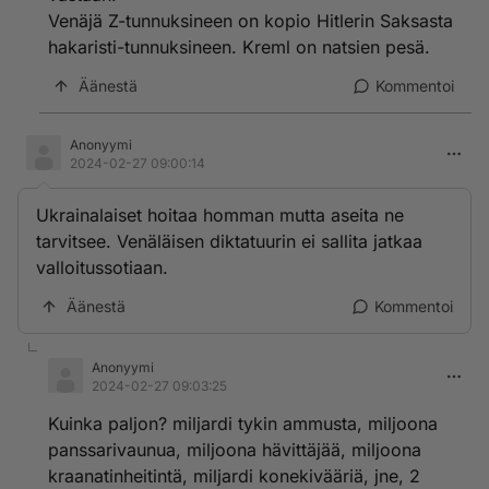
Venäjä Z-tunnuksineen on kopio Hitlerin Saksasta
hakaristi-tunnuksineen. Kreml on natsien pesä.
Äänestä
Kommentoi
Anonyymi
2024-02-27 09:00:14
Ukrainalaiset hoitaa homman mutta aseita ne
tarvitsee. Venäläisen diktatuurin ei sallita jatkaa
valloitussotiaan.
Äänestä
Kommentoi
Anonyymi
2024-02-27 09:03:25
Kuinka paljon? miljardi tykin ammusta, miljoona
panssarivaunua, miljoona hävittäjää, miljoona
kraanatinheitintä, miljardi konekivääriä, jne, 2