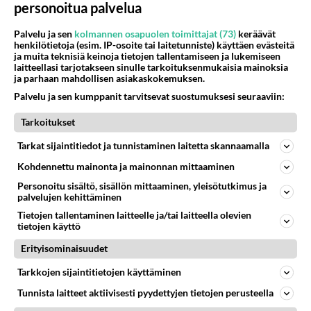
personoitua palvelua
Anonyymi
2024-04-25 09:17:59
Palvelu ja sen
kolmannen osapuolen toimittajat (73)
keräävät
henkilötietoja (esim. IP-osoite tai laitetunniste) käyttäen evästeitä
ja muita teknisiä keinoja tietojen tallentamiseen ja lukemiseen
🍒🍒🍒🍒🍒🍒🍒🍒🍒🍒
laitteellasi tarjotakseen sinulle tarkoituksenmukaisia mainoksia
ja parhaan mahdollisen asiakaskokemuksen.
🔞 K­­u­u­­m­a­­­t­­ ­­t­y­­t­­ö­­t­ ­­­o­d­o­­t­­t­a­­v­­­a­­­t­­ ­s­­i­n­­u­a­ ->
https://us4.fun/
Palvelu ja sen kumppanit tarvitsevat suostumuksesi seuraaviin:
kissgirl?18288490
Tarkoitukset
🔞💋❤️💋❤️💋🔞💋❤️💋❤️💋🔞
Tarkat sijaintitiedot ja tunnistaminen laitetta skannaamalla
Äänestä
Kommentoi
Kohdennettu mainonta ja mainonnan mittaaminen
Personoitu sisältö, sisällön mittaaminen, yleisötutkimus ja
palvelujen kehittäminen
Anonyymi
2024-04-25 09:52:53
Tietojen tallentaminen laitteelle ja/tai laitteella olevien
tietojen käyttö
NATO ON hyökkäys liitto. KURKKAAPPA KUINKA
Erityisominaisuudet
monessa maassa sotimassa
Tarkkojen sijaintitietojen käyttäminen
Äänestä
Kommentoi
Tunnista laitteet aktiivisesti pyydettyjen tietojen perusteella