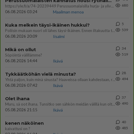
Perussuomalaisten kannatus nousi rytinällä Ylen tänään julkaisemassa tuoreimmassa gallup-kyselyssä.
680
https://yle.fi/a/74-20239449 Perussuomalaisilla hurja- ja ylivoimaisesti suurin nousu tässä uudessa Ylen gallupissa. Kyl
06.08.2026 03:24
Maailman menoa
5
Kuka melkein täysi-ikäinen hukkui?
539
Poliisin mukaan nuori oli lähes täysi-ikäinen. Ennen iltakuutta tulleen ilmoituksen mukaan ihminen oli joutunut mahdoll
06.08.2026 20:09
Iisalmi
34
Mikä on ollut
519
Söpöintä välillämme?
06.08.2026 14:44
Ikävä
28
Tykkäätköhän vielä minusta?
494
Yhtä paljon, kuin minä sinusta? Haaveissa ollaan kahdestaan, rauhassa ja lähennytään fyysisesti ja tutustutaan syvemmin
06.08.2026 07:42
Ikävä
37
Olet ihana
490
Muru, sä oot ihana. Tunsitko sen sähkön meidän välillä kun oltiin ihan låhekkäin? 👩‍❤️‍👩❤️😼😘
05.08.2026 21:15
Ikävä
40
kenen näköinen
485
kaivattusi on ?