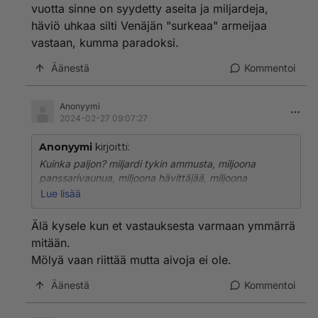
vuotta sinne on syydetty aseita ja miljardeja,
häviö uhkaa silti Venäjän "surkeaa" armeijaa
vastaan, kumma paradoksi.
Äänestä
Kommentoi
Anonyymi
2024-02-27 09:07:27
Anonyymi
kirjoitti:
Kuinka paljon? miljardi tykin ammusta, miljoona
panssarivaunua, miljoona hävittäjää, miljoona
kraanatinheitintä, miljardi konekivääriä, jne, 2 vuotta
Lue lisää
sinne on syydetty aseita ja miljardeja, häviö uhkaa silti
Venäjän "surkeaa" armeijaa vastaan, kumma
Älä kysele kun et vastauksesta varmaan ymmärrä
paradoksi.
mitään.
Mölyä vaan riittää mutta aivoja ei ole.
Äänestä
Kommentoi