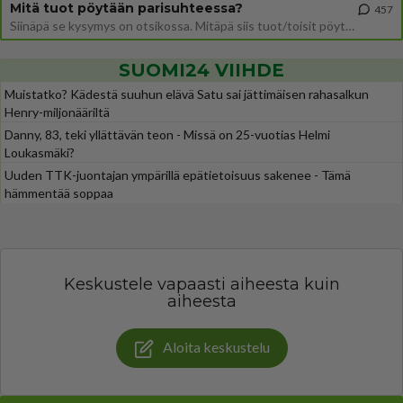
Mitä tuot pöytään parisuhteessa?
457
Siinäpä se kysymys on otsikossa. Mitäpä siis tuot/toisit pöytään parisuhteessa? Oletko mies vai nainen? Koetko sen mitä
SUOMI24 VIIHDE
Muistatko? Kädestä suuhun elävä Satu sai jättimäisen rahasalkun
Henry-miljonääriltä
Danny, 83, teki yllättävän teon - Missä on 25-vuotias Helmi
Loukasmäki?
Uuden TTK-juontajan ympärillä epätietoisuus sakenee - Tämä
hämmentää soppaa
Keskustele vapaasti aiheesta kuin
aiheesta
Aloita keskustelu