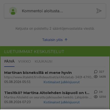
Kommentoi aloitusta...
Ketjusta on poistettu
2
sääntöjenvastaista viestiä.
Takaisin ylös
LUETUIMMAT KESKUSTELUT
PÄIVÄ
VIIKKO
KUUKAUSI
327
Martinan bisneksillä ei mene hyvin
1638
https://www.iltalehti.fi/viihdeuutiset/a/c46da6ab-340f-4790-aaa7-0865eed2336 Yrityksen konkurssihakemus on tullut kärä
05.08.2026 05:51
Kotimaiset julkkisjuorut
34
Tiesitkö? Martina Aitolehden isäpuoli on tämä suosittu laulaja
1350
Martina Aitolehti on seurattu julkisuuden henkilö. Lähipiiriin mahtuu muitakin tunnettuja henkilöitä. Tiesitkö, että Ma
05.08.2026 07:23
Kotimaiset julkkisjuorut