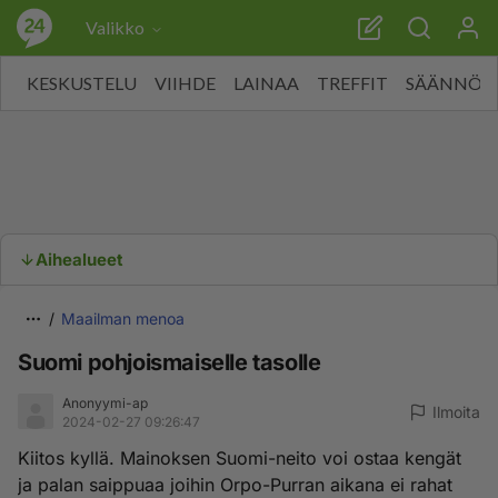
Valikko
KESKUSTELU
VIIHDE
LAINAA
TREFFIT
SÄÄNNÖT
Aihealueet
Maailman menoa
Suomi pohjoismaiselle tasolle
Anonyymi-ap
Ilmoita
2024-02-27 09:26:47
Kiitos kyllä. Mainoksen Suomi-neito voi ostaa kengät
ja palan saippuaa joihin Orpo-Purran aikana ei rahat