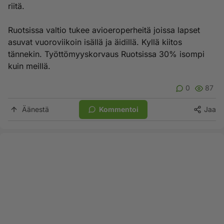
riitä.
Ruotsissa valtio tukee avioeroperheitä joissa lapset
asuvat vuoroviikoin isällä ja äidillä. Kyllä kiitos
tännekin. Työttömyyskorvaus Ruotsissa 30% isompi
kuin meillä.
0
87
Äänestä
Kommentoi
Jaa