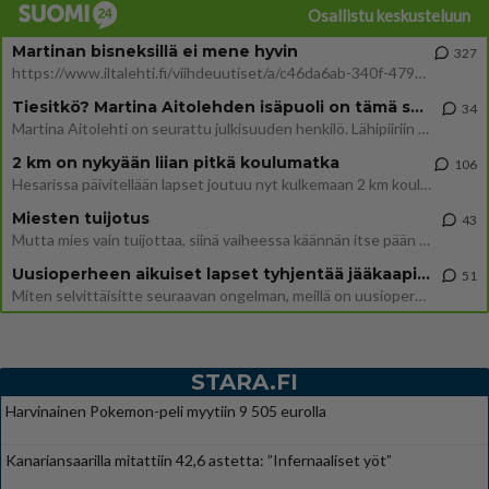
Osallistu keskusteluun
Martinan bisneksillä ei mene hyvin
327
https://www.iltalehti.fi/viihdeuutiset/a/c46da6ab-340f-4790-aaa7-0865eed2336 Yrityksen konkurssihakemus on tullut kärä
Tiesitkö? Martina Aitolehden isäpuoli on tämä suosittu laulaja
34
Martina Aitolehti on seurattu julkisuuden henkilö. Lähipiiriin mahtuu muitakin tunnettuja henkilöitä. Tiesitkö, että Ma
2 km on nykyään liian pitkä koulumatka
106
Hesarissa päivitellään lapset joutuu nyt kulkemaan 2 km kouluun jösses. Ruostefillarilla tuo matka menee vaikka miten äk
Miesten tuijotus
43
Mutta mies vain tuijottaa, siinä vaiheessa käännän itse pään pois. Mikä juttu? Yleensä jos joku tuijottaa tai katsoo, hä
Uusioperheen aikuiset lapset tyhjentää jääkaapin käydessään
51
Miten selvittäisitte seuraavan ongelman, meillä on uusioperhe, minulla teini-ikäiset lapset ja puolisolla aikuiset, jotk
STARA.FI
Harvinainen Pokemon-peli myytiin 9 505 eurolla
Kanariansaarilla mitattiin 42,6 astetta: ”Infernaaliset yöt”