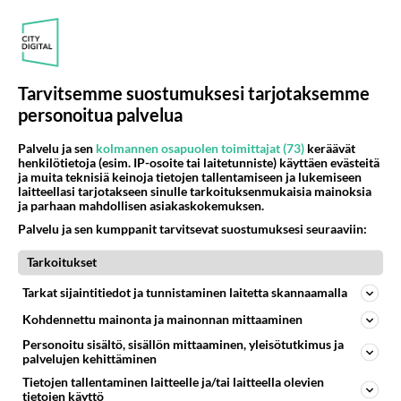
554
Jos SDP ei voita reilusti, persut kumoavat demokratian Suomesta
1341
Näin tekisi ainakin Rydman seuratessaan idolinsa Trumpin mallia https://www.is.fi/politiikka/art-2000012187244.html
06.08.2026 09:02
Maailman menoa
65
Mitä töitä kaivattusi on tehnyt?
Tarvitsemme suostumuksesi tarjotaksemme
1061
😅
personoitua palvelua
05.08.2026 13:25
Ikävä
Palvelu ja sen
kolmannen osapuolen toimittajat (73)
keräävät
74
Voiko meidän välit
henkilötietoja (esim. IP-osoite tai laitetunniste) käyttäen evästeitä
1000
Koskaan parantua tästä?
ja muita teknisiä keinoja tietojen tallentamiseen ja lukemiseen
laitteellasi tarjotakseen sinulle tarkoituksenmukaisia mainoksia
05.08.2026 05:34
Ikävä
ja parhaan mahdollisen asiakaskokemuksen.
53
Palvelu ja sen kumppanit tarvitsevat suostumuksesi seuraaviin:
Onko kaivattusi
786
Kummallinen jossakin suhteessa?
Tarkoitukset
05.08.2026 17:47
Ikävä
Tarkat sijaintitiedot ja tunnistaminen laitetta skannaamalla
77
Mies, olenko ymmärtänyt oikein?
770
Kohdennettu mainonta ja mainonnan mittaaminen
Ystävyys/salainen suhde/molemmat ovat täysin poissuljettuja asioita? Nainen
05.08.2026 11:40
Ikävä
Personoitu sisältö, sisällön mittaaminen, yleisötutkimus ja
palvelujen kehittäminen
112
Kiteen Pallon superpesisjoukkue pelaa huumeiden vaikutuksen alaisena
Tietojen tallentaminen laitteelle ja/tai laitteella olevien
765
Huumerikos. Yleisesti uskotaan, että se seikka, että eräs KiPan pelaaja kärähtää huumeista, on vain jäävuoren huippu. M
tietojen käyttö