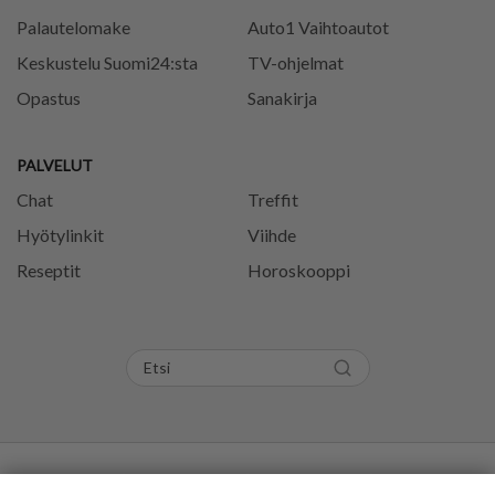
Palautelomake
Auto1 Vaihtoautot
Keskustelu Suomi24:sta
TV-ohjelmat
Opastus
Sanakirja
PALVELUT
Chat
Treffit
Hyötylinkit
Viihde
Reseptit
Horoskooppi