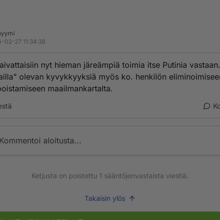
nyymi
-02-27 11:34:38
aivattaisiin nyt hieman järeämpiä toimia itse Putinia vastaan.
ailla" olevan kyvykkyyksiä myös ko. henkilön eliminoimisee
oistamiseen maailmankartalta.
estä
K
Kommentoi aloitusta...
Ketjusta on poistettu
1
sääntöjenvastaista viestiä.
Takaisin ylös