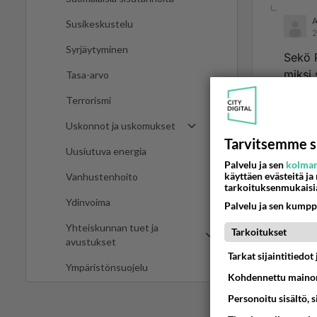
Susikeskustelu
2
Syrjäytyminen
Sekö P
miksi 
Tasa-arvo
Ää
Terrorismi
Uskonnot ja uskomukset
Ano
Tarvitsemme s
2024
Uusiutuva energia
Palvelu ja sen
kolman
käyttäen evästeitä ja
Vanhustenhoito
Venäjä u
tarkoituksenmukaisi
Ydinvoima
Palvelu ja sen kumpp
Ään
Yhteiskunnan tuet ja
Tarkoitukset
avustukset
Tarkat sijaintitiedo
Ympäristönsuojelu
Kohdennettu mainon
Personoitu sisältö, 