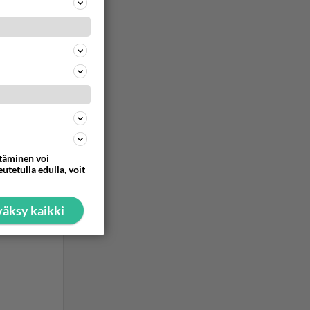
ttäminen voi
utetulla edulla, voit
äksy kaikki