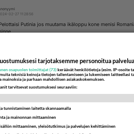
Anonyymi
024-02-27 11:28:56
elottaisi Putinia jos muutama ikäloppu kone menisi Romani
sinne
nestä
K
nyymi
uostumuksesi tarjotaksemme personoitua palvelu
-02-27 11:26:29
nen osapuolen toimittajat (73)
keräävät henkilötietoja (esim. IP-osoite ta
 muita teknisiä keinoja tietojen tallentamiseen ja lukemiseen laitteellasi t
hkailee jatkuvasti Länsi hiljaa kuin hiiri
a mainoksia ja parhaan mahdollisen asiakaskokemuksen.
anit tarvitsevat suostumuksesi seuraaviin:
estä
K
t ja tunnistaminen laitetta skannaamalla
ta ja mainonnan mittaaminen
sisällön mittaaminen, yleisötutkimus ja palvelujen kehittäminen