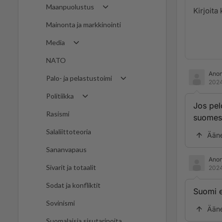
Maanpuolustus
Mainonta ja markkinointi
Media
NATO
Ano
Palo- ja pelastustoimi
2024
Politiikka
Jos pelo
Rasismi
suomes
Salaliittoteoria
Ään
Sananvapaus
Ano
Sivarit ja totaalit
2024
Sodat ja konfliktit
Suomi e
Sovinismi
Ään
Suomalaisia sisutarinoita