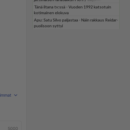
Tänä iltana tv:ssä - Vuoden 1992 katsotuin
kotimainen elokuva
Apu: Satu Silvo paljastaa - Näin rakkaus Reidar-
puolisoon syttyi
immat
5000