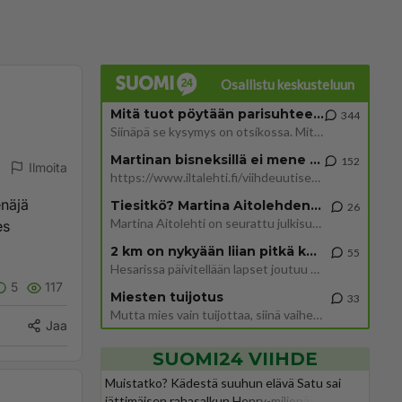
Osallistu keskusteluun
Mitä tuot pöytään parisuhteessa?
344
Siinäpä se kysymys on otsikossa. Mitäpä siis tuot/toisit pöytään parisuhteessa? Oletko mies vai nainen? Koetko sen mitä
Martinan bisneksillä ei mene hyvin
152
Ilmoita
https://www.iltalehti.fi/viihdeuutiset/a/c46da6ab-340f-4790-aaa7-0865eed2336 Yrityksen konkurssihakemus on tullut kärä
enäjä
Tiesitkö? Martina Aitolehden isäpuoli on tämä suosittu laulaja
26
Martina Aitolehti on seurattu julkisuuden henkilö. Lähipiiriin mahtuu muitakin tunnettuja henkilöitä. Tiesitkö, että Ma
es
2 km on nykyään liian pitkä koulumatka
55
Hesarissa päivitellään lapset joutuu nyt kulkemaan 2 km kouluun jösses. Ruostefillarilla tuo matka menee vaikka miten äk
5
117
Miesten tuijotus
33
Mutta mies vain tuijottaa, siinä vaiheessa käännän itse pään pois. Mikä juttu? Yleensä jos joku tuijottaa tai katsoo, hä
Jaa
SUOMI24 VIIHDE
Muistatko? Kädestä suuhun elävä Satu sai
jättimäisen rahasalkun Henry-miljonääriltä