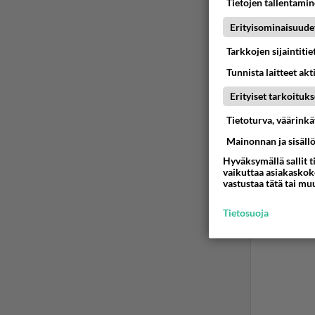
Tietojen tallentamine
Erityisominaisuude
Tarkkojen sijaintiti
Tunnista laitteet akt
Erityiset tarkoituks
Tietoturva, väärink
Mainonnan ja sisäll
Hyväksymällä sallit t
vaikuttaa asiakaskoke
vastustaa tätä tai mu
Tietosuoja