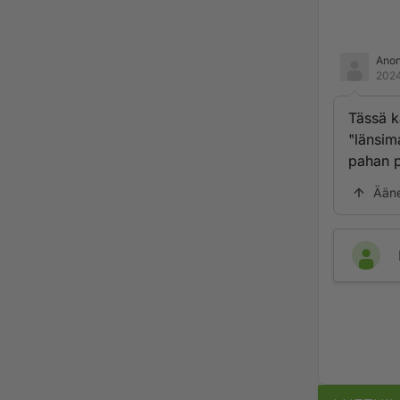
Ano
2024
Tässä k
"länsim
pahan p
Ään