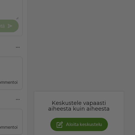
tä
ommentoi
Keskustele vapaasti
aiheesta kuin aiheesta
Aloita keskustelu
ommentoi