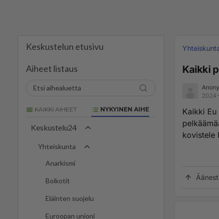
Keskustelun etusivu
Yhteiskunt
Aiheet listaus
Kaikki 
Anony
2024-
KAIKKI AIHEET
NYKYINEN AIHE
Kaikki Eu 
pelkäämää
Keskustelu24
kovistele 
Yhteiskunta
Anarkismi
Äänest
Boikotit
Eläinten suojelu
Euroopan unioni