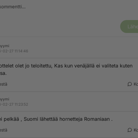
Lähe
nyymi
-02-27 11:14:46
ttelet olet jo teloitettu, Kas kun venäjällä ei valiteta kuten
sa.
estä
K
nyymi
-02-27 11:23:52
i pelkää , Suomi lähettää hornetteja Romaniaan .
estä
K