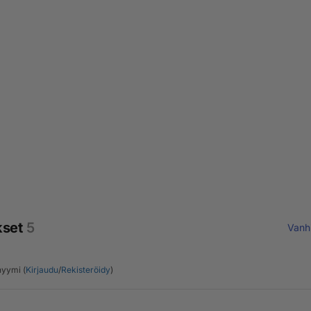
kset
5
Vanh
yymi (
Kirjaudu
/
Rekisteröidy
)