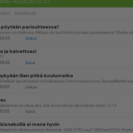
MMAT KESKUSTELUT
IKKO
KUUKAUSI
t pöytään parisuhteessa?
16:53
Sinkut
a ja kaivattuasi
??
18:50
Ikävä
nykyään liian pitkä koulumatka
10:07
Lieksa
ies
lleen kun on oikea aika. Sitä ei voi mikään eikä kukaan estää <3 <3
15:01
Ikävä
bisneksillä ei mene hyvin