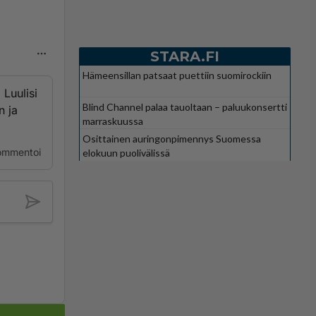
STARA.FI
Hämeensillan patsaat puettiin suomirockiin
 Luulisi
Blind Channel palaa tauoltaan – paluukonsertti
n ja
marraskuussa
Osittainen auringonpimennys Suomessa
ommentoi
elokuun puolivälissä