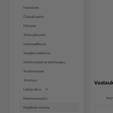
Feminismi
Globalisaatio
Historia
Ihmisoikeudet
Isänmaallisuus
Karjalan palautus
Kehitysmaat ja kehitysapu
Kommunismi
Köyhyys
Vastau
Laki ja rikos
Anon
Maahanmuutto
Maailman menoa