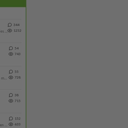
344
1252
Siinäpä se kysymys on otsikossa. Mitäpä siis tuot/toisit pöytään parisuhteessa? Oletko mies vai nainen? Koetko sen mitä
54
743
55
728
Hesarissa päivitellään lapset joutuu nyt kulkemaan 2 km kouluun jösses. Ruostefillarilla tuo matka menee vaikka miten äk
38
715
152
633
https://www.iltalehti.fi/viihdeuutiset/a/c46da6ab-340f-4790-aaa7-0865eed2336 Yrityksen konkurssihakemus on tullut kärä