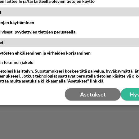
n laitteelle ja/tai laitteella olevien tietojen käyttö
t
etojen käyttäminen
iivisesti pyydettyjen tietojen perusteella
et
äytösten ehkäiseminen ja virheiden korjaaminen
ön tekninen jakelu
ietojesi käsittelyn. Suostumuksesi koskee tätä palvelua, hyväksymättä jä
mukseesi. Jotkut teknologiat saattavat perustella tietojen käsittelyä oike
uttaa muita asetuksia klikkaamalla "Asetukset" linkkiä.
Asetukset
Hyv