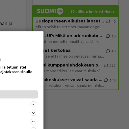
Osallistu keskusteluun
Uusioperheen aikuiset lapset tyhjentää jääkaapin käydessään
40
aan ja
Miten selvittäisitte seuraavan ongelman, meillä on uusioperhe, minulla teini-ikäiset lapset ja puolisolla aikuiset, jotk
GALLUP: Mikä on arkiruokabravuurisi?
10
ommentoi
Lomat on monella lomailtu ja arki alkaa. Se voi tarkoittaa myös sitä, että grillailut on grillattu ja palataan arjen ruo
Naiset kertokaa
40
Miksi se että mies on seksuaalinen ja haluaa seksiä ja te olette hänen mielestänne haluttava on vastenmielistä? Mikä sii
a
Miksi kumppaniehdokkaan oma elämä on teille ongelma?
515
i laitetunniste)
Täällä monesti kuulee vaatimuksia siitä, että kumppaniehdokkaalla ei saisi olla lemmikkejä, lapsia, kavereita, eksiä, su
arjotakseen sinulle
Datakeskukset voivat saada moninkertaisesti enemmän palautuksia kuin mitä ne maksavat veroja
140
ommentoi
”Datakeskukset voivat saada moninkertaisesti enemmän palautuksia kuin mitä ne maksavat veroja”, sanoo professori Jussi K