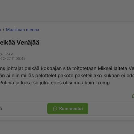
a
Maailman menoa
pelkää Venäjää
ymi-ap
02-27 11:05:45
ns johtajat pelkää kokoajan sitä toitotetaan Miksei laiteta V
n ai niin milläs pelottelet pakote paketeillako kukaan ei ed
Putinia ja kuka se joku edes olisi muu kuin Trump
ä
Kommentoi