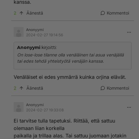
kanssa.
2
Äänestä
Kommentoi
Anonyymi
2024-02-27 19:14:56
Anonyymi
kirjoitti:
On lose-lose tilanne olla venäläinen tai asua venäjällä
tai edes tehdä yhteistyötä venäjän kanssa.
Venäläiset ei edes ymmärrä kuinka orjina elävät.
2
Äänestä
Kommentoi
Anonyymi
2024-02-27 19:33:08
Ei tarvitse tulla tapetuksi. Riittää, että sattuu
olemaan liian korkella
paikalla ja trillaa alas. Tai sattuu juomaan jotakin