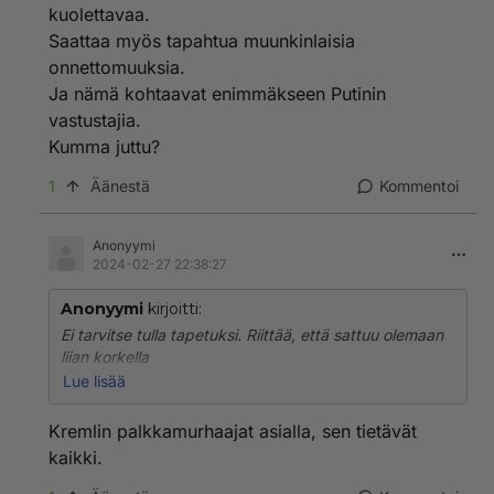
kuolettavaa.
Saattaa myös tapahtua muunkinlaisia
onnettomuuksia.
Ja nämä kohtaavat enimmäkseen Putinin
vastustajia.
Kumma juttu?
1
Äänestä
Kommentoi
Anonyymi
2024-02-27 22:38:27
Anonyymi
kirjoitti:
Ei tarvitse tulla tapetuksi. Riittää, että sattuu olemaan
liian korkella
paikalla ja trillaa alas. Tai sattuu juomaan jotakin
Lue lisää
kuolettavaa.
Saattaa myös tapahtua muunkinlaisia onnettomuuksia.
Kremlin palkkamurhaajat asialla, sen tietävät
Ja nämä kohtaavat enimmäkseen Putinin vastustajia.
kaikki.
Kumma juttu?