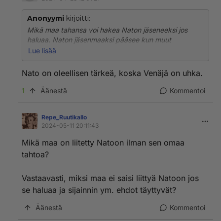
Anonyymi
kirjoitti:
Mikä maa tahansa voi hakea Naton jäseneeksi jos
haluaa. Naton jäsenmaaksi pääsee kun muut
jäsenvaltiot antavat hyväksynnän. Naton jäsenyys ei
Lue lisää
vaadi mitään lupauksia venäjältä eikä venäjällä ole
mitään vaikutusvaltaa eikä päätösvaltaa itsenäisten
Nato on oleellisen tärkeä, koska Venäjä on uhka.
valtioiden Nato-jäsenyyteen. Venäjälle ei edes tarvitse
ilmoittaa kun hakee Naton jäseneeksi.
1
Äänestä
Kommentoi
Repe_RuutikaIlo
2024-05-11 20:11:43
Mikä maa on liitetty Natoon ilman sen omaa
tahtoa?
Vastaavasti, miksi maa ei saisi liittyä Natoon jos
se haluaa ja sijainnin ym. ehdot täyttyvät?
Äänestä
Kommentoi