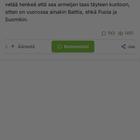
vetää henkeä että saa armeijan taas täyteen kuntoon,
sitten on vuorossa ainakin Balttia, ehkä Puola ja
Suomikin.
193
1451
2
Äänestä
Kommentoi
Jaa