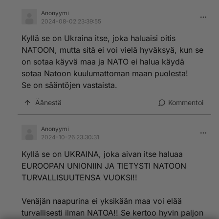
Anonyymi
2024-08-02 23:39:55
Kyllä se on Ukraina itse, joka haluaisi oitis
NATOON, mutta sitä ei voi vielä hyväksyä, kun se
on sotaa käyvä maa ja NATO ei halua käydä
sotaa Natoon kuulumattoman maan puolesta!
Se on sääntöjen vastaista.
Äänestä
Kommentoi
Anonyymi
2024-10-26 23:30:31
Kyllä se on UKRAINA, joka aivan itse haluaa
EUROOPAN UNIONIIN JA TIETYSTI NATOON
TURVALLISUUTENSA VUOKSI!!
Venäjän naapurina ei yksikään maa voi elää
turvallisesti ilman NATOA!! Se kertoo hyvin paljon