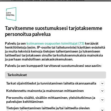
yksinvaltiaana, on suoraan Hitleriltä kopioitu. Kun
tarkastelee tätä, niin pakostakin toteaa Putinin
natsiksi, joka on maustanut diktatuuriaan
ripauksella stalinismia.
Tarvitsemme suostumuksesi tarjotaksemme
Äänestä
Kommentoi
personoitua palvelua
Palvelu ja sen
kolmannen osapuolen toimittajat (73)
keräävät
henkilötietoja (esim. IP-osoite tai laitetunniste) käyttäen evästeitä
ja muita teknisiä keinoja tietojen tallentamiseen ja lukemiseen
laitteellasi tarjotakseen sinulle tarkoituksenmukaisia mainoksia
ja parhaan mahdollisen asiakaskokemuksen.
Palvelu ja sen kumppanit tarvitsevat suostumuksesi seuraaviin:
Tarkoitukset
Tarkat sijaintitiedot ja tunnistaminen laitetta skannaamalla
Kohdennettu mainonta ja mainonnan mittaaminen
Personoitu sisältö, sisällön mittaaminen, yleisötutkimus ja
palvelujen kehittäminen
Tietojen tallentaminen laitteelle ja/tai laitteella olevien