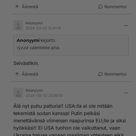
Äänestä
Kommentoi
Anonyymi
2024-03-22 12:41:16
Anonyymi
kirjoitti:
ryzzä valehtelee aina.
Selvästikin.
Äänestä
Kommentoi
Anonyymi
2024-08-02 23:36:55
Älä nyt puhu palturia!! USA:lla ei ole mitään
tekemistä sodan kanssa! Putin pelkäsi
menettävänsä viimeisen naapurinsa EU;lle ja siksi
hyökkäsi!! EI USA tuohon ole vaikuttanut, vaan
Ukraina haluaa vapaan maailman yhteyteen eikä