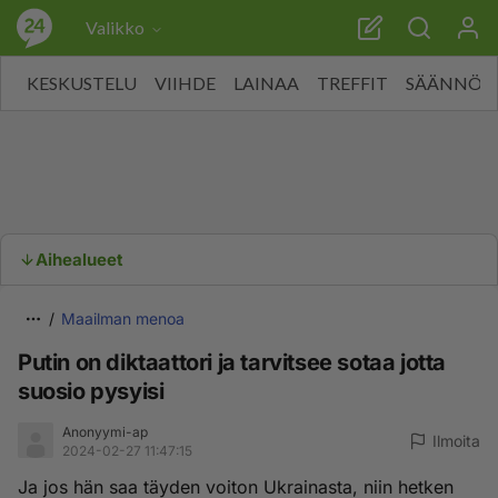
Valikko
KESKUSTELU
VIIHDE
LAINAA
TREFFIT
SÄÄNNÖT
Aihealueet
Maailman menoa
Putin on diktaattori ja tarvitsee sotaa jotta
suosio pysyisi
Anonyymi-ap
Ilmoita
2024-02-27 11:47:15
Ja jos hän saa täyden voiton Ukrainasta, niin hetken