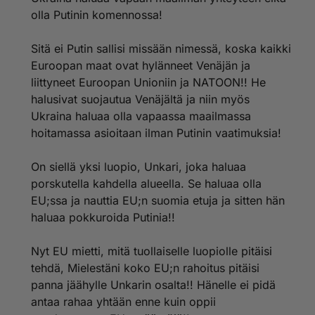
olla Putinin komennossa!
Sitä ei Putin sallisi missään nimessä, koska kaikki
Euroopan maat ovat hylänneet Venäjän ja
liittyneet Euroopan Unioniin ja NATOON!! He
halusivat suojautua Venäjältä ja niin myös
Ukraina haluaa olla vapaassa maailmassa
hoitamassa asioitaan ilman Putinin vaatimuksia!
On siellä yksi luopio, Unkari, joka haluaa
porskutella kahdella alueella. Se haluaa olla
EU;ssa ja nauttia EU;n suomia etuja ja sitten hän
haluaa pokkuroida Putinia!!
Nyt EU mietti, mitä tuollaiselle luopiolle pitäisi
tehdä, Mielestäni koko EU;n rahoitus pitäisi
panna jäähylle Unkarin osalta!! Hänelle ei pidä
antaa rahaa yhtään enne kuin oppii