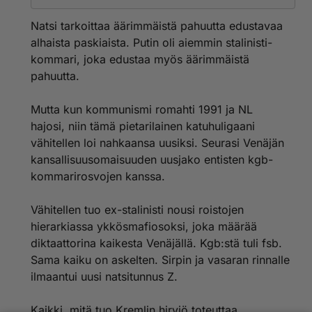
Natsi tarkoittaa äärimmäistä pahuutta edustavaa
alhaista paskiaista. Putin oli aiemmin stalinisti-
kommari, joka edustaa myös äärimmäistä
pahuutta.
Mutta kun kommunismi romahti 1991 ja NL
hajosi, niin tämä pietarilainen katuhuligaani
vähitellen loi nahkaansa uusiksi. Seurasi Venäjän
kansallisuusomaisuuden uusjako entisten kgb-
kommarirosvojen kanssa.
Vähitellen tuo ex-stalinisti nousi roistojen
hierarkiassa ykkösmafiosoksi, joka määrää
diktaattorina kaikesta Venäjällä. Kgb:stä tuli fsb.
Sama kaiku on askelten. Sirpin ja vasaran rinnalle
ilmaantui uusi natsitunnus Z.
Kaikki, mitä tuo Kremlin hirviö toteuttaa