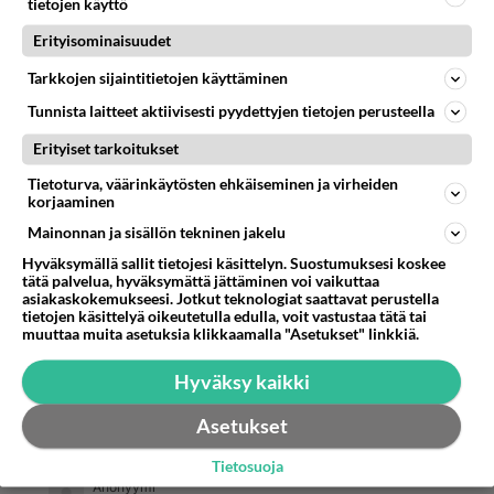
tietojen käyttö
Erityisominaisuudet
Anonyymi
Tarkkojen sijaintitietojen käyttäminen
2024-02-27 11:54:26
Tunnista laitteet aktiivisesti pyydettyjen tietojen perusteella
Muistakaa myös että rajan toisella puolella on
Erityiset tarkoitukset
Puten lätti ja mongolien sekajätettä ja tällä puolen
Tietoturva, väärinkäytösten ehkäiseminen ja virheiden
Euroopalaisia ja EU ja Eurooppa ja Nato. Puten
korjaaminen
lätissä ne arvostelle sitä ja ovat vihaisia,että rajat
Mainonnan ja sisällön tekninen jakelu
on kiinni. No EU jäte ja hygienia laitoin kieltää
Hyväksymällä sallit tietojesi käsittelyn. Suostumuksesi koskee
jätteiden tulon alueelle. Samoin ku venäläinen
tätä palvelua, hyväksymättä jättäminen voi vaikuttaa
asiakaskokemukseesi. Jotkut teknologiat saattavat perustella
haisee ja on likanen. Hygieniakin ...Ku niillä ei
tietojen käsittelyä oikeutetulla edulla, voit vastustaa tätä tai
pesukoneita ja WC PYTTYJÄ ja wc paperia. Ei oo
muuttaa muita asetuksia klikkaamalla "Asetukset" linkkiä.
lämmintä vettä ja kylmissään.. venäläinen hehe
Hyväksy kaikki
hehe venäläinen on haisee
Asetukset
Äänestä
Kommentoi
Tietosuoja
Anonyymi