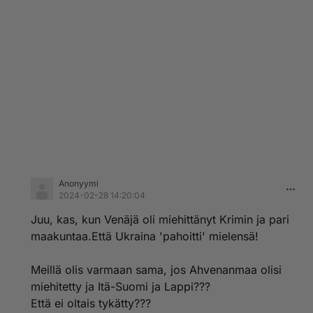
Anonyymi
2024-02-28 14:20:04
Juu, kas, kun Venäjä oli miehittänyt Krimin ja pari
maakuntaa.Että Ukraina 'pahoitti' mielensä!
Meillä olis varmaan sama, jos Ahvenanmaa olisi
miehitetty ja Itä-Suomi ja Lappi???
Että ei oltais tykätty???