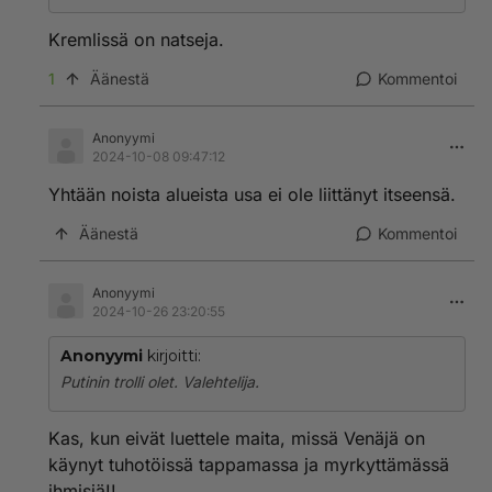
Kremlissä on natseja.
1
Äänestä
Kommentoi
Anonyymi
2024-10-08 09:47:12
Yhtään noista alueista usa ei ole liittänyt itseensä.
Äänestä
Kommentoi
Anonyymi
2024-10-26 23:20:55
Anonyymi
kirjoitti:
Putinin trolli olet. Valehtelija.
Kas, kun eivät luettele maita, missä Venäjä on
käynyt tuhotöissä tappamassa ja myrkyttämässä
ihmisiä!!