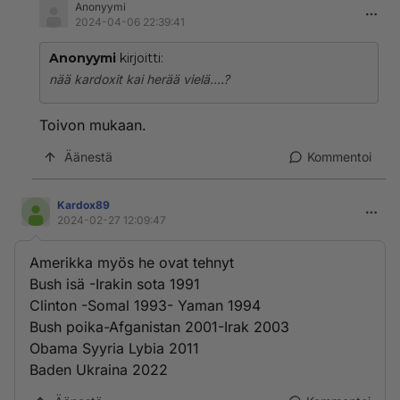
Anonyymi
2024-04-06 22:39:41
Anonyymi
kirjoitti:
nää kardoxit kai herää vielä....?
Toivon mukaan.
Äänestä
Kommentoi
Kardox89
2024-02-27 12:09:47
Amerikka myös he ovat tehnyt
Bush isä -Irakin sota 1991
Clinton -Somal 1993- Yaman 1994
Bush poika-Afganistan 2001-Irak 2003
Obama Syyria Lybia 2011
Baden Ukraina 2022