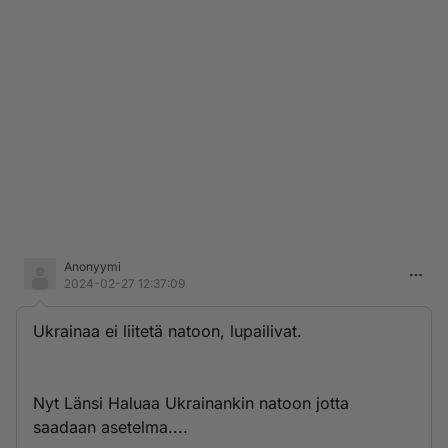
Anonyymi
2024-02-27 12:37:09
Ukrainaa ei liitetä natoon, lupailivat.
Nyt Länsi Haluaa Ukrainankin natoon jotta
saadaan asetelma....