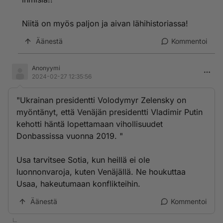
Niitä on myös paljon ja aivan lähihistoriassa!
Äänestä
Kommentoi
Anonyymi
2024-02-27 12:35:56
"Ukrainan presidentti Volodymyr Zelensky on
myöntänyt, että Venäjän presidentti Vladimir Putin
kehotti häntä lopettamaan vihollisuudet
Donbassissa vuonna 2019. "
Usa tarvitsee Sotia, kun heillä ei ole
luonnonvaroja, kuten Venäjällä. Ne houkuttaa
Usaa, hakeutumaan konflikteihin.
Äänestä
Kommentoi