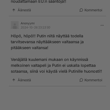
noudattamaan EU:n sääntöjä!!
Äänestä
Kommentoi
Anonyymi
2024-10-26 23:23:30
Höpö, höpö!! Putin niitä näyttää todella
tarvitsevansa näyttääkseen valtaansa ja
pitääkseen valtansa!
Venäjällä kuulemani mukaan on käynnissä
melkoinen valtapeli ja Putin ei uskalla lopettaa
sotaansa, siinä voi käydä vielä Putinille huonosti!!
Äänestä
Kommentoi