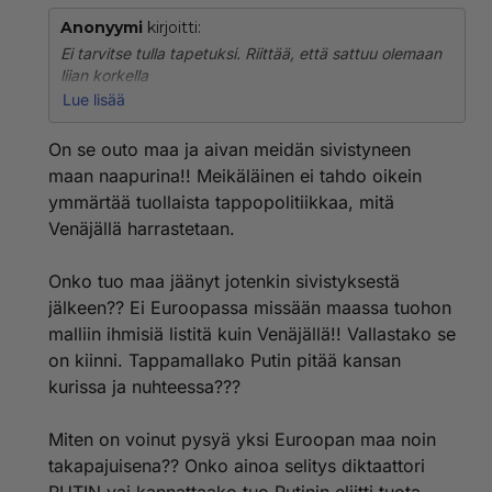
Anonyymi
kirjoitti:
Ei tarvitse tulla tapetuksi. Riittää, että sattuu olemaan
liian korkella
paikalla ja trillaa alas. Tai sattuu juomaan jotakin
Lue lisää
kuolettavaa.
Saattaa myös tapahtua muunkinlaisia onnettomuuksia.
On se outo maa ja aivan meidän sivistyneen
Ja nämä kohtaavat enimmäkseen Putinin vastustajia.
maan naapurina!! Meikäläinen ei tahdo oikein
Kumma juttu?
ymmärtää tuollaista tappopolitiikkaa, mitä
Venäjällä harrastetaan.
Onko tuo maa jäänyt jotenkin sivistyksestä
jälkeen?? Ei Euroopassa missään maassa tuohon
malliin ihmisiä listitä kuin Venäjällä!! Vallastako se
on kiinni. Tappamallako Putin pitää kansan
kurissa ja nuhteessa???
Miten on voinut pysyä yksi Euroopan maa noin
takapajuisena?? Onko ainoa selitys diktaattori