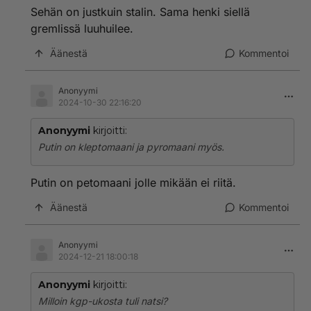
Onko tuo maa jäänyt jotenkin sivistyksestä jälkeen?? Ei
Sehän on justkuin stalin. Sama henki siellä
Euroopassa missään maassa tuohon malliin ihmisiä
gremlissä luuhuilee.
listitä kuin Venäjällä!! Vallastako se on kiinni.
Tappamallako Putin pitää kansan kurissa ja
Äänestä
Kommentoi
nuhteessa???
Miten on voinut pysyä yksi Euroopan maa noin
Anonyymi
2024-10-30 22:16:20
takapajuisena?? Onko ainoa selitys diktaattori PUTIN
vai kannattaako tuo Putinin eliitti tuota
Anonyymi
kirjoitti:
tappopolitiikkaa myös!???
Putin on kleptomaani ja pyromaani myös.
Putin on petomaani jolle mikään ei riitä.
Äänestä
Kommentoi
Anonyymi
2024-12-21 18:00:18
Anonyymi
kirjoitti:
Milloin kgp-ukosta tuli natsi?