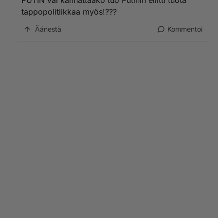
PUTIN vai kannattaako tuo Putinin eliitti tuota
tappopolitiikkaa myös!???
Äänestä
Kommentoi