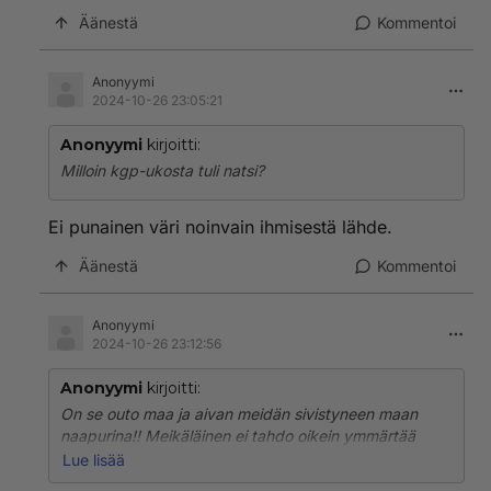
Äänestä
Kommentoi
Anonyymi
2024-10-26 23:05:21
Anonyymi
kirjoitti:
Milloin kgp-ukosta tuli natsi?
Ei punainen väri noinvain ihmisestä lähde.
Äänestä
Kommentoi
Anonyymi
2024-10-26 23:12:56
Anonyymi
kirjoitti:
On se outo maa ja aivan meidän sivistyneen maan
naapurina!! Meikäläinen ei tahdo oikein ymmärtää
tuollaista tappopolitiikkaa, mitä Venäjällä harrastetaan.
Lue lisää