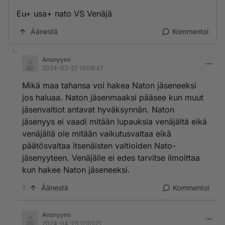
Eu+ usa+ nato VS Venäjä
Äänestä
Kommentoi
Anonyymi
2024-02-27 13:08:47
Mikä maa tahansa voi hakea Naton jäseneeksi
jos haluaa. Naton jäsenmaaksi pääsee kun muut
jäsenvaltiot antavat hyväksynnän. Naton
jäsenyys ei vaadi mitään lupauksia venäjältä eikä
venäjällä ole mitään vaikutusvaltaa eikä
päätösvaltaa itsenäisten valtioiden Nato-
jäsenyyteen. Venäjälle ei edes tarvitse ilmoittaa
kun hakee Naton jäseneeksi.
1
Äänestä
Kommentoi
Anonyymi
2024-04-23 12:01:21