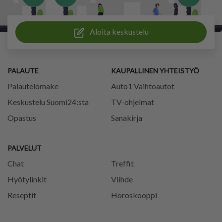
Aloita keskustelu
PALAUTE
KAUPALLINEN YHTEISTYÖ
Palautelomake
Auto1 Vaihtoautot
Keskustelu Suomi24:sta
TV-ohjelmat
Opastus
Sanakirja
PALVELUT
Chat
Treffit
Hyötylinkit
Viihde
Reseptit
Horoskooppi