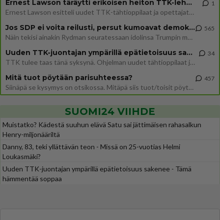
Ernest Lawson täräytti erikoisen heiton TTK-lehdistötilaisuudessa: " Onko tässä tarkoituksena...?"
1
Ernest Lawson esitteli uudet TTK-tähtioppilaat ja opettajat torstaina 6.8. lehdistölle. Tulevalla kaudella on yksi hausk
Jos SDP ei voita reilusti, persut kumoavat demokratian Suomesta
565
Näin tekisi ainakin Rydman seuratessaan idolinsa Trumpin mallia https://www.is.fi/politiikka/art-2000012187244.html
Uuden TTK-juontajan ympärillä epätietoisuus sakenee - Nyt MTV hämmentää soppaa
34
TTK tulee taas tänä syksynä. Ohjelman uudet tähtioppilaat julkistetaan torstaina 6. elokuuta klo 14 alkavassa lehdistö
Mitä tuot pöytään parisuhteessa?
457
Siinäpä se kysymys on otsikossa. Mitäpä siis tuot/toisit pöytään parisuhteessa? Oletko mies vai nainen? Koetko sen mitä
SUOMI24 VIIHDE
Muistatko? Kädestä suuhun elävä Satu sai jättimäisen rahasalkun
Henry-miljonääriltä
Danny, 83, teki yllättävän teon - Missä on 25-vuotias Helmi
Loukasmäki?
Uuden TTK-juontajan ympärillä epätietoisuus sakenee - Tämä
hämmentää soppaa