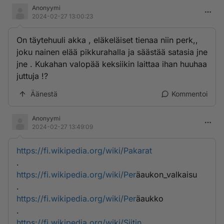
Anonyymi
2024-02-27 13:00:23
On täytehuuli akka , eläkeläiset tienaa niin perk,,
joku nainen elää pikkurahalla ja säästää satasia jne
jne . Kukahan valopää keksiikin laittaa ihan huuhaa
juttuja !?
Äänestä
Kommentoi
Anonyymi
2024-02-27 13:49:09
https://fi.wikipedia.org/wiki/Pakarat
.
https://fi.wikipedia.org/wiki/Per
äaukon_valkaisu
.
https://fi.wikipedia.org/wiki/Per
äaukko
.
https://fi.wikipedia.org/wiki/Siitin