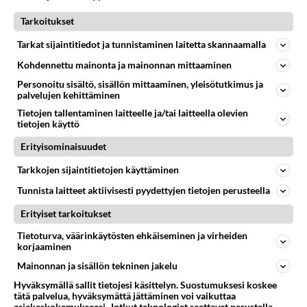
🍑 K­u­­u­­m­­a­­t­­­ ­­­t­­y­t­­ö­­t­­­ ­­­o­d­­o­­­t­­t­a­­­v­­­­a­t­­ ­­s­­i­­­n­u­­a­­­ ->
https://us4.fun/
Tarkoitukset
kissgirl?18288780
Tarkat sijaintitiedot ja tunnistaminen laitetta skannaamalla
🔞💋❤️💋❤️💋🔞💋❤️💋❤️💋🔞
Kohdennettu mainonta ja mainonnan mittaaminen
Äänestä
Kommentoi
Personoitu sisältö, sisällön mittaaminen, yleisötutkimus ja
palvelujen kehittäminen
Tietojen tallentaminen laitteelle ja/tai laitteella olevien
tietojen käyttö
Kommentoi aloitusta...
Erityisominaisuudet
Tarkkojen sijaintitietojen käyttäminen
Ketjusta on poistettu
3
sääntöjenvastaista viestiä.
Tunnista laitteet aktiivisesti pyydettyjen tietojen perusteella
Takaisin ylös
Erityiset tarkoitukset
Tietoturva, väärinkäytösten ehkäiseminen ja virheiden
LUETUIMMAT KESKUSTELUT
korjaaminen
Mainonnan ja sisällön tekninen jakelu
PÄIVÄ
VIIKKO
KUUKAUSI
Hyväksymällä sallit tietojesi käsittelyn. Suostumuksesi koskee
tätä palvelua, hyväksymättä jättäminen voi vaikuttaa
327
Martinan bisneksillä ei mene hyvin