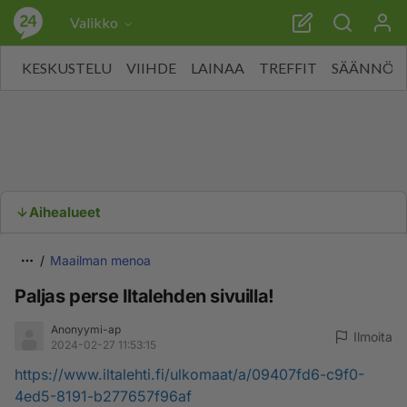
Valikko
KESKUSTELU
VIIHDE
LAINAA
TREFFIT
SÄÄNNÖT
Aihealueet
Maailman menoa
Paljas perse Iltalehden sivuilla!
Anonyymi-ap
Ilmoita
2024-02-27 11:53:15
https://www.iltalehti.fi/ulkomaat/a/09407fd6-c9f0-
4ed5-8191-b277657f96af