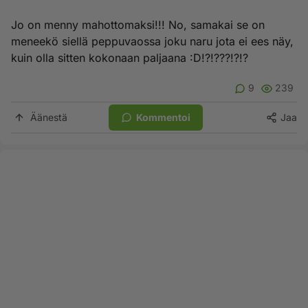
Jo on menny mahottomaksi!!! No, samakai se on
meneekö siellä peppuvaossa joku naru jota ei ees näy,
kuin olla sitten kokonaan paljaana :D!?!???!?!?
9
239
Äänestä
Kommentoi
Jaa