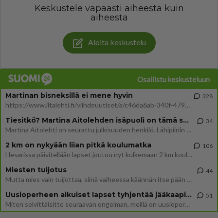
Keskustele vapaasti aiheesta kuin
aiheesta
Aloita keskustelu
Osallistu keskusteluun
Martinan bisneksillä ei mene hyvin
328
https://www.iltalehti.fi/viihdeuutiset/a/c46da6ab-340f-4790-aaa7-0865eed2336 Yrityksen konkurssihakemus on tullut kärä
Tiesitkö? Martina Aitolehden isäpuoli on tämä suosittu laulaja
34
Martina Aitolehti on seurattu julkisuuden henkilö. Lähipiiriin mahtuu muitakin tunnettuja henkilöitä. Tiesitkö, että Ma
2 km on nykyään liian pitkä koulumatka
106
Hesarissa päivitellään lapset joutuu nyt kulkemaan 2 km kouluun jösses. Ruostefillarilla tuo matka menee vaikka miten äk
Miesten tuijotus
44
Mutta mies vain tuijottaa, siinä vaiheessa käännän itse pään pois. Mikä juttu? Yleensä jos joku tuijottaa tai katsoo, hä
Uusioperheen aikuiset lapset tyhjentää jääkaapin käydessään
51
Miten selvittäisitte seuraavan ongelman, meillä on uusioperhe, minulla teini-ikäiset lapset ja puolisolla aikuiset, jotk