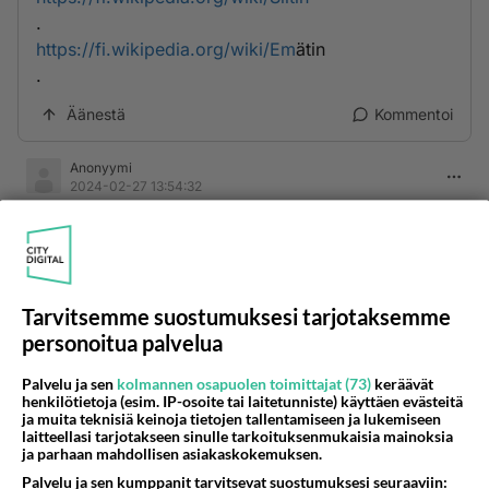
.
https://fi.wikipedia.org/wiki/Em
ätin
.
Äänestä
Kommentoi
Anonyymi
2024-02-27 13:54:32
https://www.iltalehti.fi/kauneuskirurgia/a/20110713
14054275
.
Tarvitsemme suostumuksesi tarjotaksemme
Äänestä
Kommentoi
personoitua palvelua
Anonyymi
Palvelu ja sen
kolmannen osapuolen toimittajat (73)
keräävät
henkilötietoja (esim. IP-osoite tai laitetunniste) käyttäen evästeitä
2024-04-25 09:16:15
ja muita teknisiä keinoja tietojen tallentamiseen ja lukemiseen
laitteellasi tarjotakseen sinulle tarkoituksenmukaisia mainoksia
🍑🍑🍑🍑🍑🍑🍑🍑🍑🍑🍑🍑
ja parhaan mahdollisen asiakaskokemuksen.
Palvelu ja sen kumppanit tarvitsevat suostumuksesi seuraaviin: