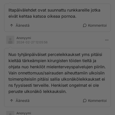
Iltapäivälehdet ovat suunnattu runkkareille jotka
eivät kehtaa katsoa oikeaa pornoa.
Äänestä
Kommentoi
Anonyymi
2024-02-27 12:05:56
Nuo tyhjänpäiväiset perceleikkaukset yms pitäisi
kieltää tärkeämpien kirurgisten töiden tieltä ja
ohjata nuo henkilöt mielenterveyspalvelujen piiriin.
Vain onnettomuus/sairauden aiheuttamiin ulkoisiin
toimenpiteisiin pitäisi sallia ulkonäköleikkaukset ei
ns fyysisesti terveille. Henkiset ongelmat ei ole
peruste ulkonäkö leikkauksiin.
Äänestä
Kommentoi
Anonyymi