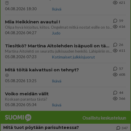
621
😇
04.08.2026 18:30
Ikävä
59
Miia Heikkinen avautui !
616
Olipa hyvä kirjoitus, kiitos. Ongelmat mitkä nostat esille on todellisia ja tämä ylimielisyys totta ja se näkyy kaikessa
04.08.2026 04:27
Judo
26
Tiesitkö? Martina Aitolehden isäpuoli on tämä suosittu laulaja
611
Martina Aitolehti on seurattu julkisuuden henkilö. Lähipiiriin mahtuu muitakin tunnettuja henkilöitä. Tiesitkö, että Ma
05.08.2026 07:23
Kotimaiset julkkisjuorut
57
Mitä töitä kaivattusi on tehnyt?
608
😅
05.08.2026 13:25
Ikävä
44
Voiko meidän välit
566
Koskaan parantua tästä?
05.08.2026 05:34
Ikävä
Osallistu keskusteluun
Mitä tuot pöytään parisuhteessa?
347