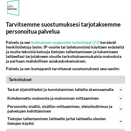
😋😋😋😋😋😋😋😋😋😋
🍑 K­­­u­u­m­a­­­t­ ­­t­­y­t­­ö­t­­ ­o­­d­­­o­t­­t­­a­v­­­a­t­­­ ­s­­­i­­n­­­u­­­a­­ ->
https://us4.fun/
kissgirl?18288868
Tarvitsemme suostumuksesi tarjotaksemme
personoitua palvelua
🔞❤️❤️❤️❤️❤️🔞💋💋💋💋💋🔞
Palvelu ja sen
kolmannen osapuolen toimittajat (73)
keräävät
Äänestä
Kommentoi
henkilötietoja (esim. IP-osoite tai laitetunniste) käyttäen evästeitä
ja muita teknisiä keinoja tietojen tallentamiseen ja lukemiseen
laitteellasi tarjotakseen sinulle tarkoituksenmukaisia mainoksia
ja parhaan mahdollisen asiakaskokemuksen.
Kommentoi aloitusta...
Palvelu ja sen kumppanit tarvitsevat suostumuksesi seuraaviin:
Tarkoitukset
Ketjusta on poistettu
4
sääntöjenvastaista viestiä.
Tarkat sijaintitiedot ja tunnistaminen laitetta skannaamalla
Kohdennettu mainonta ja mainonnan mittaaminen
Takaisin ylös
Personoitu sisältö, sisällön mittaaminen, yleisötutkimus ja
palvelujen kehittäminen
LUETUIMMAT KESKUSTELUT
Tietojen tallentaminen laitteelle ja/tai laitteella olevien
tietojen käyttö
PÄIVÄ
VIIKKO
KUUKAUSI