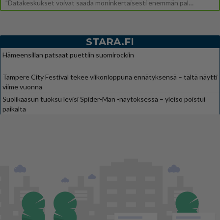
”Datakeskukset voivat saada moninkertaisesti enemmän palautuksia kuin mitä ne maksavat veroja”, sanoo professori Jussi K
STARA.FI
Hämeensillan patsaat puettiin suomirockiin
Tampere City Festival tekee viikonloppuna ennätyksensä – tältä näytti
viime vuonna
Suolikaasun tuoksu levisi Spider-Man -näytöksessä – yleisö poistui
paikalta