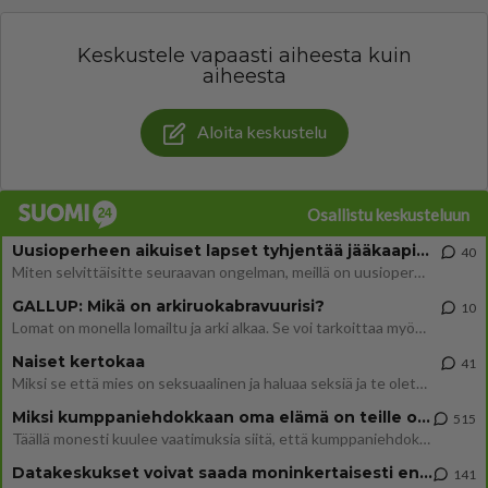
Keskustele vapaasti aiheesta kuin
aiheesta
Aloita keskustelu
Osallistu keskusteluun
Uusioperheen aikuiset lapset tyhjentää jääkaapin käydessään
40
Miten selvittäisitte seuraavan ongelman, meillä on uusioperhe, minulla teini-ikäiset lapset ja puolisolla aikuiset, jotk
GALLUP: Mikä on arkiruokabravuurisi?
10
Lomat on monella lomailtu ja arki alkaa. Se voi tarkoittaa myös sitä, että grillailut on grillattu ja palataan arjen ruo
Naiset kertokaa
41
Miksi se että mies on seksuaalinen ja haluaa seksiä ja te olette hänen mielestänne haluttava on vastenmielistä? Mikä sii
Miksi kumppaniehdokkaan oma elämä on teille ongelma?
515
Täällä monesti kuulee vaatimuksia siitä, että kumppaniehdokkaalla ei saisi olla lemmikkejä, lapsia, kavereita, eksiä, su
Datakeskukset voivat saada moninkertaisesti enemmän palautuksia kuin mitä ne maksavat veroja
141