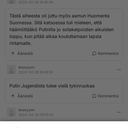
2024-02-28 18:30:34
Tästä aiheesta oli juttu myös aamun Huomenta
Suomessa. Sitä katsoessa tuli mieleen, että
häämöttääkö Putinilla jo sotakelpoisten aikuisten
loppu, kun pitää alkaa kouluttamaan lapsia
rintamalle.
Äänestä
Kommentoi
Anonyymi
2024-02-28 19:09:30
Putin Jugendista tulee vielä tykinruokaa
Äänestä
Kommentoi
Anonyymi
2024-04-25 09:15:42