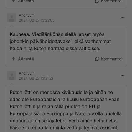
Äänestä
Kommentoi
Anonyymi
2024-02-27 13:23:05
Kauheaa. Viedäänköhän siellä lapset myös
johonkin päivähoidettavaksi, eikä vanhemmat
hoida niitä kuten normaaleissa valtioissa.
Äänestä
Kommentoi
Anonyymi
2024-02-27 13:31:21
Puten lätti on menossa kivikaudelle ja eihän ne
edes ole Euroopalaisia ja kuulu Eurooppaan vaan
Puten lättiin ja rajan tällä puolen on EU ja
Euroopalaisia ja Eurooppa ja Nato toisella puolella
on mongolien sekajätettä. Venäläinen hehe hehe
haisee ku ei oo lämmintä vettä ja kylmät asunnot