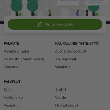
Aloita keskustelu
PALAUTE
KAUPALLINEN YHTEISTYÖ
Palautelomake
Auto1 Vaihtoautot
Keskustelu Suomi24:sta
TV-ohjelmat
Opastus
Sanakirja
PALVELUT
Chat
Treffit
Hyötylinkit
Viihde
Reseptit
Horoskooppi