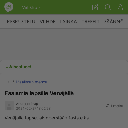
Valikko
KESKUSTELU
VIIHDE
LAINAA
TREFFIT
SÄÄNNÖT
Aihealueet
Maailman menoa
Fasismia lapsille Venäjällä
Anonyymi-ap
Ilmoita
2024-02-27 13:02:53
Venäjällä lapset aivoperstään fasisteiksi