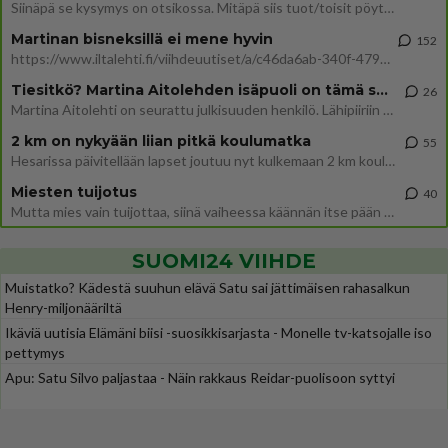
Siinäpä se kysymys on otsikossa. Mitäpä siis tuot/toisit pöytään parisuhteessa? Oletko mies vai nainen? Koetko sen mitä
Martinan bisneksillä ei mene hyvin
152
https://www.iltalehti.fi/viihdeuutiset/a/c46da6ab-340f-4790-aaa7-0865eed2336 Yrityksen konkurssihakemus on tullut kärä
Tiesitkö? Martina Aitolehden isäpuoli on tämä suosittu laulaja
26
Martina Aitolehti on seurattu julkisuuden henkilö. Lähipiiriin mahtuu muitakin tunnettuja henkilöitä. Tiesitkö, että Ma
2 km on nykyään liian pitkä koulumatka
55
Hesarissa päivitellään lapset joutuu nyt kulkemaan 2 km kouluun jösses. Ruostefillarilla tuo matka menee vaikka miten äk
Miesten tuijotus
40
Mutta mies vain tuijottaa, siinä vaiheessa käännän itse pään pois. Mikä juttu? Yleensä jos joku tuijottaa tai katsoo, hä
SUOMI24 VIIHDE
Muistatko? Kädestä suuhun elävä Satu sai jättimäisen rahasalkun
Henry-miljonääriltä
Ikäviä uutisia Elämäni biisi -suosikkisarjasta - Monelle tv-katsojalle iso
pettymys
Apu: Satu Silvo paljastaa - Näin rakkaus Reidar-puolisoon syttyi