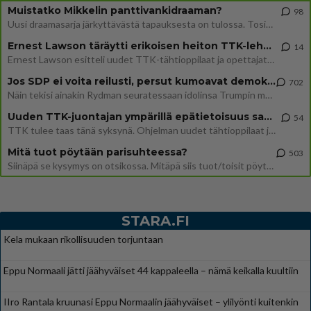
Muistatko Mikkelin panttivankidraaman?
98
Uusi draamasarja järkyttävästä tapauksesta on tulossa. Tositapahtumiin perustuva sarja ammentaa vuoden 1986 Mikkelin pan
Ernest Lawson täräytti erikoisen heiton TTK-lehdistötilaisuudessa: " Onko tässä tarkoituksena...?"
14
Ernest Lawson esitteli uudet TTK-tähtioppilaat ja opettajat torstaina 6.8. lehdistölle. Tulevalla kaudella on yksi hausk
Jos SDP ei voita reilusti, persut kumoavat demokratian Suomesta
702
Näin tekisi ainakin Rydman seuratessaan idolinsa Trumpin mallia https://www.is.fi/politiikka/art-2000012187244.html
Uuden TTK-juontajan ympärillä epätietoisuus sakenee - Nyt MTV hämmentää soppaa
54
TTK tulee taas tänä syksynä. Ohjelman uudet tähtioppilaat julkistetaan torstaina 6. elokuuta klo 14 alkavassa lehdistö
Mitä tuot pöytään parisuhteessa?
503
Siinäpä se kysymys on otsikossa. Mitäpä siis tuot/toisit pöytään parisuhteessa? Oletko mies vai nainen? Koetko sen mitä
STARA.FI
Kela mukaan rikollisuuden torjuntaan
Eppu Normaali jätti jäähyväiset 44 kappaleella – nämä keikalla kuultiin
IIro Rantala kruunasi Eppu Normaalin jäähyväiset – ylilyönti kuitenkin