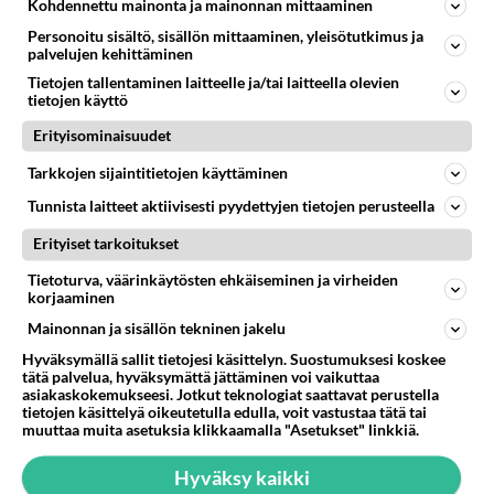
Kohdennettu mainonta ja mainonnan mittaaminen
08.08.2026 19:19
Ikävä
Personoitu sisältö, sisällön mittaaminen, yleisötutkimus ja
palvelujen kehittäminen
283
Poliisi kiilasi mopoilijan
Tietojen tallentaminen laitteelle ja/tai laitteella olevien
1220
Ylellä leviää video jossa poliisi pysäyttää rajusti kiilamalla mopo pojan. Toivottavasti poliisi ottaa tuosta mallia myö
tietojen käyttö
08.08.2026 19:55
Kiuruvesi
Erityisominaisuudet
58
Aina vaan mietin sua
Tarkkojen sijaintitietojen käyttäminen
883
Miksen saa sinua mielestäni pois
08.08.2026 17:08
Ikävä
Tunnista laitteet aktiivisesti pyydettyjen tietojen perusteella
Erityiset tarkoitukset
65
Käviskö tällainen suhde
746
Tutustutaan, fyysistä kontaktia, mutta ensijaisesti tarkoituksena ei ole aloittaa mitään virallista tai rikkoa mitään? E
Tietoturva, väärinkäytösten ehkäiseminen ja virheiden
09.08.2026 17:40
Ikävä
korjaaminen
Mainonnan ja sisällön tekninen jakelu
35
Vetovoima
695
Hyväksymällä sallit tietojesi käsittelyn. Suostumuksesi koskee
Onko välillänne suuri vetovoima ja miten se ilmenee? Onko siitä haittaa?
tätä palvelua, hyväksymättä jättäminen voi vaikuttaa
08.08.2026 14:24
Ikävä
asiakaskokemukseesi. Jotkut teknologiat saattavat perustella
tietojen käsittelyä oikeutetulla edulla, voit vastustaa tätä tai
48
Nainen. Onko meissä
muuttaa muita asetuksia klikkaamalla "Asetukset" linkkiä.
684
Sinusta jotain samaa? Näköä tai luonteenpiirteitä? Utelias
07.08.2026 21:51
Ikävä
Hyväksy kaikki