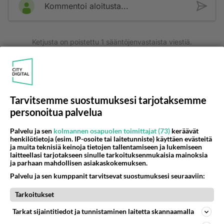
Kommentoi aloitusta...
Ketjusta on poistettu
1
sääntöjenvastaista viestiä.
Takaisin ylös
LUETUIMMAT KESKUSTELUT
Tarvitsemme suostumuksesi tarjotaksemme
PÄIVÄ
VIIKKO
KUUKAUSI
personoitua palvelua
705
Palvelu ja sen
kolmannen osapuolen toimittajat (73)
keräävät
Poliisi yritti murhata mopopojan
henkilötietoja (esim. IP-osoite tai laitetunniste) käyttäen evästeitä
2610
Nyt menee kissalan poikien touhu liian pitkälle! https://www.is.fi/kotimaa/art-2000012193221.html Karu video mopomiiti
ja muita teknisiä keinoja tietojen tallentamiseen ja lukemiseen
08.08.2026 21:05
Maailman menoa
laitteellasi tarjotakseen sinulle tarkoituksenmukaisia mainoksia
ja parhaan mahdollisen asiakaskokemuksen.
481
Mopomiitti!
Palvelu ja sen kumppanit tarvitsevat suostumuksesi seuraaviin:
1538
Menikös öoliisilta yli tuo mppedinkans kisaaminen tais olla melkoinen riski vahigoittaa tarpeettomasti jopa kuolla tuoss
08.08.2026 18:32
Tuusula
Tarkoitukset
Tarkat sijaintitiedot ja tunnistaminen laitetta skannaamalla
83
Ei se nainen edes oo
1294
mitenkään nätti 🤣🤣🤣🤣🤣