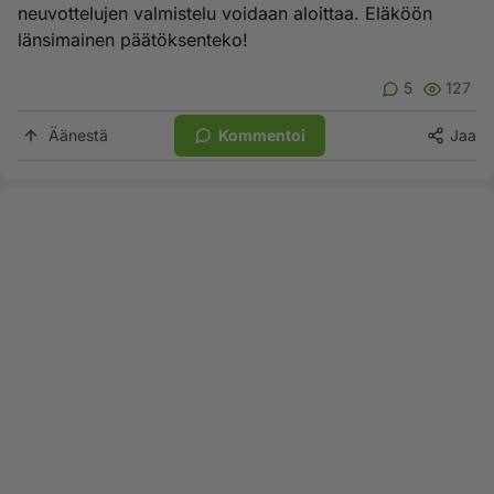
neuvottelujen valmistelu voidaan aloittaa. Eläköön
länsimainen päätöksenteko!
5
127
Äänestä
Kommentoi
Jaa