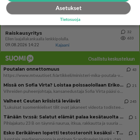
46
Onko täällä ketään
Asetukset
674
Joka kaipaa M alkuista? Millä kirjaimella nimesi alkaa?
08.08.2026 19:54
Ikävä
Tietosuoja
32
Raiskausyritys
633
Eilen laajallakankaalla lenkkipolulla.
09.08.2026 14:22
Kajaani
Osallistu keskusteluun
Poutalan onnettomuus
43
https://www.mtvuutiset.fi/artikkeli/ministeri-mika-poutala-vakavassa-onnettomuudessa/9375980 Kumma kun jutussa ei manit
Missä on Sofia Virta? Loistaa poissaolollaan Erikoisjoukot uudelta kaudelta
21
Vihreiden puheenjohtaja, kansanedustaja Sofia Virta pääsi otsikoihin, kun tieto hänen osallistumisestaan Erikoisjoukot-k
Valheet Ceutan kriisistä leviävät
245
"Lukuisat suomenkieliset tilit ovat jakaneet videota todisteena siitä, että siirtolaisjoukot aiheuttavat edelleen Ceutas
Tänään tv:ssä: Salatut elämät palaa kesätauolta - Tässä hieman juonipaljastuksia
1
Pihlajakatu 23 B on täynnä naurua, itkua, rakkautta ja suuria salaisuuksia. Suomalaisten yksi pitkäikäisimmistä draamas
Esko Eerikäinen lopetti testosteronit kesäksi - Tämä ikävä vaikutus iski heti
1
Juontaja, mediapersoona ja entinen Scandinavian Hunks -tanssija Esko Eerikäinen on tunnettu avoimuudestaan. Nyt Eerikäi