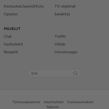
Keskustelu Suomi24:sta
TV-ohjelmat
Opastus
Sanakirja
PALVELUT
Chat
Treffit
Hyötylinkit
Viihde
Reseptit
Horoskooppi
Tietosuojaseloste
Käyttöehdot
Evästeasetukset
Säännöt