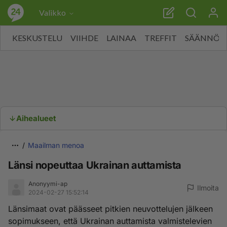
Valikko
KESKUSTELU
VIIHDE
LAINAA
TREFFIT
SÄÄNNÖT
Aihealueet
Maailman menoa
Länsi nopeuttaa Ukrainan auttamista
Anonyymi-ap
Ilmoita
2024-02-27 15:52:14
Länsimaat ovat päässeet pitkien neuvottelujen jälkeen
sopimukseen, että Ukrainan auttamista valmistelevien