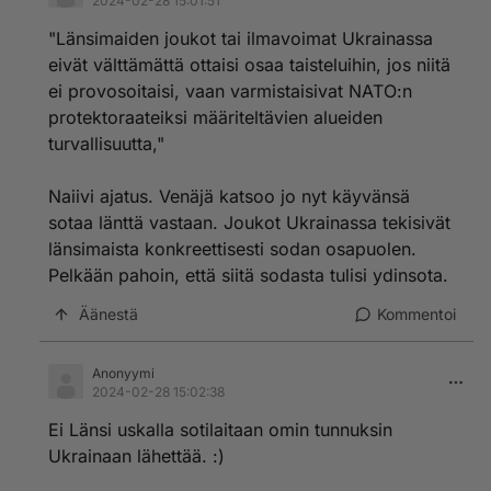
2024-02-28 15:01:51
"Länsimaiden joukot tai ilmavoimat Ukrainassa
eivät välttämättä ottaisi osaa taisteluihin, jos niitä
ei provosoitaisi, vaan varmistaisivat NATO:n
protektoraateiksi määriteltävien alueiden
turvallisuutta,"
Naiivi ajatus. Venäjä katsoo jo nyt käyvänsä
sotaa länttä vastaan. Joukot Ukrainassa tekisivät
länsimaista konkreettisesti sodan osapuolen.
Pelkään pahoin, että siitä sodasta tulisi ydinsota.
Äänestä
Kommentoi
Anonyymi
2024-02-28 15:02:38
Ei Länsi uskalla sotilaitaan omin tunnuksin
Ukrainaan lähettää. :)