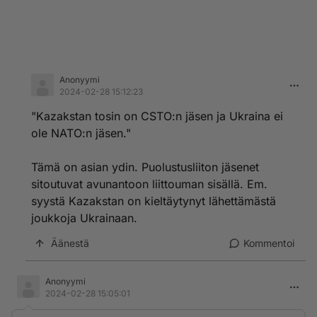
Anonyymi
2024-02-28 15:12:23
"Kazakstan tosin on CSTO:n jäsen ja Ukraina ei
ole NATO:n jäsen."
Tämä on asian ydin. Puolustusliiton jäsenet
sitoutuvat avunantoon liittouman sisällä. Em.
syystä Kazakstan on kieltäytynyt lähettämästä
joukkoja Ukrainaan.
Äänestä
Kommentoi
Anonyymi
2024-02-28 15:05:01