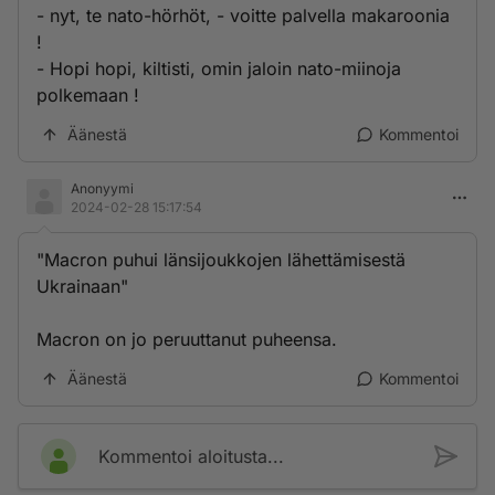
- nyt, te nato-hörhöt, - voitte palvella makaroonia
!
- Hopi hopi, kiltisti, omin jaloin nato-miinoja
polkemaan !
Äänestä
Kommentoi
Anonyymi
2024-02-28 15:17:54
"Macron puhui länsijoukkojen lähettämisestä
Ukrainaan"
Macron on jo peruuttanut puheensa.
Äänestä
Kommentoi
Kommentoi aloitusta...