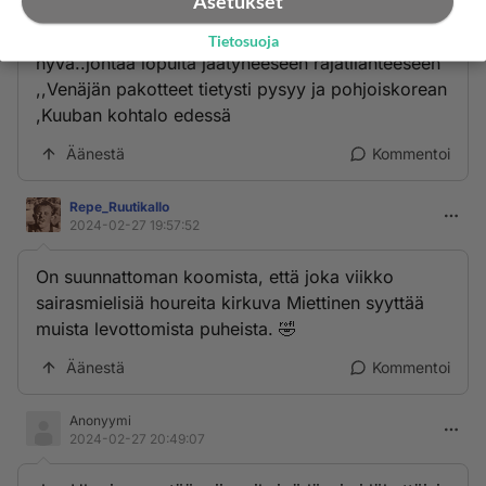
Asetukset
Makronin ehdotus korean tyylisestä ratkaisusta on
Tietosuoja
hyvä..johtaa lopulta jäätyneeseen rajatilanteeseen
,,Venäjän pakotteet tietysti pysyy ja pohjoiskorean
,Kuuban kohtalo edessä
Äänestä
Kommentoi
Repe_RuutikaIlo
2024-02-27 19:57:52
On suunnattoman koomista, että joka viikko
sairasmielisiä houreita kirkuva Miettinen syyttää
muista levottomista puheista. 🤣
Äänestä
Kommentoi
Anonyymi
2024-02-27 20:49:07