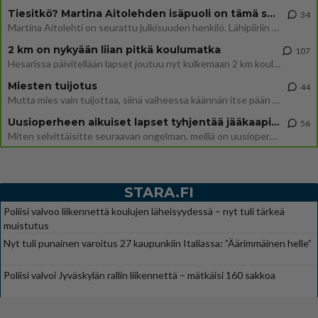
Tiesitkö? Martina Aitolehden isäpuoli on tämä suosittu laulaja
34
Martina Aitolehti on seurattu julkisuuden henkilö. Lähipiiriin mahtuu muitakin tunnettuja henkilöitä. Tiesitkö, että Ma
2 km on nykyään liian pitkä koulumatka
107
Hesarissa päivitellään lapset joutuu nyt kulkemaan 2 km kouluun jösses. Ruostefillarilla tuo matka menee vaikka miten äk
Miesten tuijotus
44
Mutta mies vain tuijottaa, siinä vaiheessa käännän itse pään pois. Mikä juttu? Yleensä jos joku tuijottaa tai katsoo, hä
Uusioperheen aikuiset lapset tyhjentää jääkaapin käydessään
56
Miten selvittäisitte seuraavan ongelman, meillä on uusioperhe, minulla teini-ikäiset lapset ja puolisolla aikuiset, jotk
STARA.FI
Poliisi valvoo liikennettä koulujen läheisyydessä – nyt tuli tärkeä
muistutus
Nyt tuli punainen varoitus 27 kaupunkiin Italiassa: ”Äärimmäinen helle”
Poliisi valvoi Jyväskylän rallin liikennettä – mätkäisi 160 sakkoa