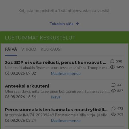
Ketjusta on poistettu
1
sääntöjenvastaista viestiä.
Takaisin ylös
LUETUIMMAT KESKUSTELUT
PÄIVÄ
VIIKKO
KUUKAUSI
598
Jos SDP ei voita reilusti, persut kumoavat demokratian Suomesta
1495
Näin tekisi ainakin Rydman seuratessaan idolinsa Trumpin mallia https://www.is.fi/politiikka/art-2000012187244.html
06.08.2026 09:02
Maailman menoa
44
Anteeksi arkuuteni
827
Olen säälittävä, mitä tulee sinun kohtaamiseen. Tunnen vaan itseni todella epävarmaksi sun kanssa. Jos minun olisi pitän
06.08.2026 16:54
Ikävä
473
Perussuomalaisten kannatus nousi rytinällä Ylen tänään julkaisemassa tuoreimmassa gallup-kyselyssä.
703
https://yle.fi/a/74-20239449 Perussuomalaisilla hurja- ja ylivoimaisesti suurin nousu tässä uudessa Ylen gallupissa. Kyl
06.08.2026 03:24
Maailman menoa