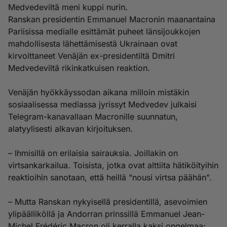
Medvedeviltä meni kuppi nurin.
Ranskan presidentin Emmanuel Macronin maanantaina
Pariisissa medialle esittämät puheet länsijoukkojen
mahdollisesta lähettämisestä Ukrainaan ovat
kirvoittaneet Venäjän ex-presidentiltä Dmitri
Medvedeviltä rikinkatkuisen reaktion.
Venäjän hyökkäyssodan aikana milloin mistäkin
sosiaalisessa mediassa jyrissyt Medvedev julkaisi
Telegram-kanavallaan Macronille suunnatun,
alatyylisesti alkavan kirjoituksen.
– Ihmisillä on erilaisia sairauksia. Joillakin on
virtsankarkailua. Toisista, jotka ovat alttiita hätiköityihin
reaktioihin sanotaan, että heillä "nousi virtsa päähän".
– Mutta Ranskan nykyisellä presidentillä, asevoimien
ylipäälliköllä ja Andorran prinssillä Emmanuel Jean-
Michel Frédéric Macron oli kerralla kaksi ongelmaa: