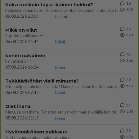
10
Kuka melkein täysi-ikäinen hukkui?
619
Poliisin mukaan nuori oli lähes täysi-ikäinen. Ennen iltakuutta tulleen ilmoituksen mukaan ihminen oli joutunut mahdoll
06.08.2026 20:09
Iisalmi
38
Mikä on ollut
570
Söpöintä välillämme?
06.08.2026 14:44
Ikävä
42
kenen näköinen
566
kaivattusi on ?
07.08.2026 16:24
Ikävä
29
Tykkäätköhän vielä minusta?
528
Yhtä paljon, kuin minä sinusta? Haaveissa ollaan kahdestaan, rauhassa ja lähennytään fyysisesti ja tutustutaan syvemmin
06.08.2026 07:42
Ikävä
37
Olet ihana
500
Muru, sä oot ihana. Tunsitko sen sähkön meidän välillä kun oltiin ihan låhekkäin? 👩‍❤️‍👩❤️😼😘
05.08.2026 21:15
Ikävä
29
Hyvännäköinen pakkaus
478
Olet hyvännäköinen pakkaus nainen.