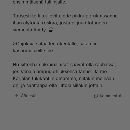
ensimmäisenä tulilinjalle.
Totisesti te tiltut levittelette pikku porukoissanne
ihan älytöntä roskaa, josta ei juuri totuuden
siementä löydy. 🥱
>Ohjuksia sataa lentokentälle, satamiin,
kasarmialueille jne.
No sittenhän ukrainalaiset saavat olla rauhassa,
jos Venäjä ampuu ohjuksensa tänne. Ja me
Karjalan tukikohtiin omamme, niitäkin meinaan
on, ja saattaapa olla liittolaisillakin jottain.
Äänestä
Kommentoi