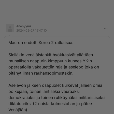
Anonyymi
2024-02-27 19:47:10
Macron ehdotti Korea 2 ratkaisua.
Sielläkin venäläistankit hyökkäsivät yllättäen
rauhallisen naapurin kimppuun kunnes YK:n
operaatiolla vakautettiin raja ja aselepo joka on
pitänyt ilman rauhansopimustakin.
Aselevon jälkeen osapuolet kulkevat jälleen omia
polkujaan, toinen läntiseksi vauraaksi
demokratiaksi ja toinen rutiköyhäksi militaristiseksi
diktatuuriksi (2 noista kolmestahan jo pätee
Venäjään)