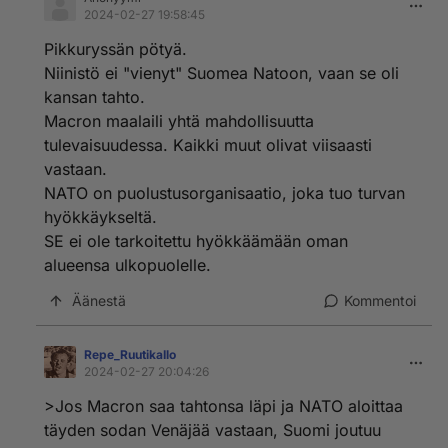
2024-02-27 19:58:45
Pikkuryssän pötyä.
Niinistö ei "vienyt" Suomea Natoon, vaan se oli
kansan tahto.
Macron maalaili yhtä mahdollisuutta
tulevaisuudessa. Kaikki muut olivat viisaasti
vastaan.
NATO on puolustusorganisaatio, joka tuo turvan
hyökkäykseltä.
SE ei ole tarkoitettu hyökkäämään oman
alueensa ulkopuolelle.
Äänestä
Kommentoi
Repe_RuutikaIlo
2024-02-27 20:04:26
>Jos Macron saa tahtonsa läpi ja NATO aloittaa
täyden sodan Venäjää vastaan, Suomi joutuu