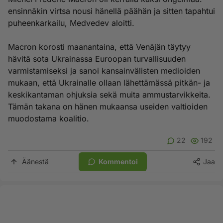
ensinnäkin virtsa nousi hänellä päähän ja sitten tapahtui
puheenkarkailu, Medvedev aloitti.
Macron korosti maanantaina, että Venäjän täytyy
hävitä sota Ukrainassa Euroopan turvallisuuden
varmistamiseksi ja sanoi kansainvälisten medioiden
mukaan, että Ukrainalle ollaan lähettämässä pitkän- ja
keskikantaman ohjuksia sekä muita ammustarvikkeita.
Tämän takana on hänen mukaansa useiden valtioiden
muodostama koalitio.
22
192
Äänestä
Kommentoi
Jaa