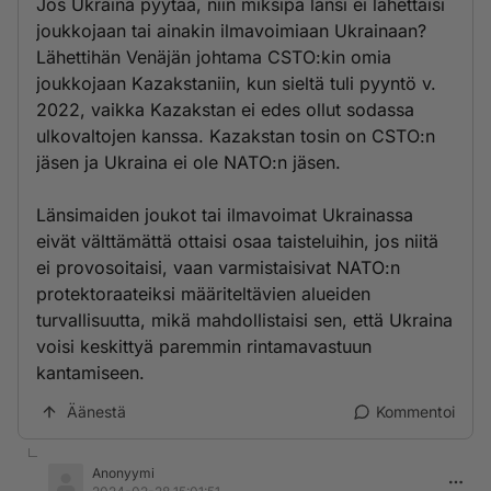
Jos Ukraina pyytää, niin miksipä länsi ei lähettäisi
joukkojaan tai ainakin ilmavoimiaan Ukrainaan?
Lähettihän Venäjän johtama CSTO:kin omia
joukkojaan Kazakstaniin, kun sieltä tuli pyyntö v.
2022, vaikka Kazakstan ei edes ollut sodassa
ulkovaltojen kanssa. Kazakstan tosin on CSTO:n
jäsen ja Ukraina ei ole NATO:n jäsen.
Länsimaiden joukot tai ilmavoimat Ukrainassa
eivät välttämättä ottaisi osaa taisteluihin, jos niitä
ei provosoitaisi, vaan varmistaisivat NATO:n
protektoraateiksi määriteltävien alueiden
turvallisuutta, mikä mahdollistaisi sen, että Ukraina
voisi keskittyä paremmin rintamavastuun
kantamiseen.
Äänestä
Kommentoi
Anonyymi