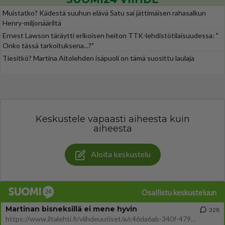
Muistatko? Kädestä suuhun elävä Satu sai jättimäisen rahasalkun
Henry-miljonääriltä
Ernest Lawson täräytti erikoisen heiton TTK-lehdistötilaisuudessa: "
Onko tässä tarkoituksena...?"
Tiesitkö? Martina Aitolehden isäpuoli on tämä suosittu laulaja
Keskustele vapaasti aiheesta kuin
aiheesta
Aloita keskustelu
Osallistu keskusteluun
Martinan bisneksillä ei mene hyvin
328
https://www.iltalehti.fi/viihdeuutiset/a/c46da6ab-340f-4790-aaa7-0865eed2336 Yrityksen konkurssihakemus on tullut kärä