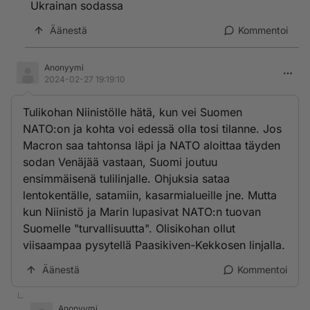
Ukrainan sodassa
Äänestä
Kommentoi
Anonyymi
2024-02-27 19:19:10
Tulikohan Niinistölle hätä, kun vei Suomen
NATO:on ja kohta voi edessä olla tosi tilanne. Jos
Macron saa tahtonsa läpi ja NATO aloittaa täyden
sodan Venäjää vastaan, Suomi joutuu
ensimmäisenä tulilinjalle. Ohjuksia sataa
lentokentälle, satamiin, kasarmialueille jne. Mutta
kun Niinistö ja Marin lupasivat NATO:n tuovan
Suomelle "turvallisuutta". Olisikohan ollut
viisaampaa pysytellä Paasikiven-Kekkosen linjalla.
Äänestä
Kommentoi
Anonyymi