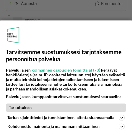
1
Äänestä
Kommentoi
Anonyymi
2024-02-28 15:06:32
Ukrainassa taistelee ulkomaisia vapaaehtoisia.
He ovat siellä kuitenkin yksityishenkilöinä. Eri
asia kuin länsivaltioiden joukkojen lähettäminen
Tarvitsemme suostumuksesi tarjotaksemme
Ukrainaan, mikä tekisi lännestä sodan osapuolen.
personoitua palvelua
Äänestä
Kommentoi
Palvelu ja sen
kolmannen osapuolen toimittajat (73)
keräävät
henkilötietoja (esim. IP-osoite tai laitetunniste) käyttäen evästeitä
ja muita teknisiä keinoja tietojen tallentamiseen ja lukemiseen
Anonyymi
laitteellasi tarjotakseen sinulle tarkoituksenmukaisia mainoksia
2024-02-27 19:55:54
ja parhaan mahdollisen asiakaskokemuksen.
Palvelu ja sen kumppanit tarvitsevat suostumuksesi seuraaviin:
Putin pelästyi Ukrainan vastarintaa niin että hänen
Tarkoitukset
juttun surkastui.
Tarkat sijaintitiedot ja tunnistaminen laitetta skannaamalla
3 päivän sota kestääkin vähintään 3 vuotta ja
Kohdennettu mainonta ja mainonnan mittaaminen
Ukraina voittaa sen.