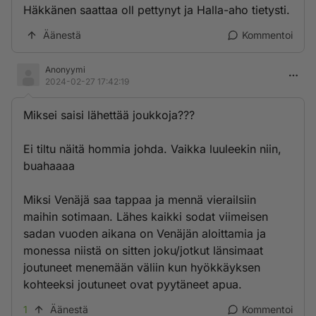
Häkkänen saattaa oll pettynyt ja Halla-aho tietysti.
Äänestä
Kommentoi
Anonyymi
2024-02-27 17:42:19
Miksei saisi lähettää joukkoja???
Ei tiltu näitä hommia johda. Vaikka luuleekin niin,
buahaaaa
Miksi Venäjä saa tappaa ja mennä vierailsiin
maihin sotimaan. Lähes kaikki sodat viimeisen
sadan vuoden aikana on Venäjän aloittamia ja
monessa niistä on sitten joku/jotkut länsimaat
joutuneet menemään väliin kun hyökkäyksen
kohteeksi joutuneet ovat pyytäneet apua.
1
Äänestä
Kommentoi