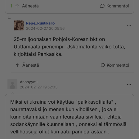
1
Äänestä
Kommentoi
Repe_RuutikaIlo
2024-02-27 20:05:56
25-miljoonaisen Pohjois-Korean bkt on
Uuttamaata pienempi. Uskomatonta vaiko totta,
kirjoittaisi Pahkasika.
Äänestä
Kommentoi
Anonyymi
2024-02-27 19:52:03
Miksi ei ukraina voi käyttää "palkkasotilaita" ,
naurettavaksi jo menee kun vihollisen , joka ei
kunnioita mitään vaan teurastaa siviilejä , ehtoja
sodankäynnille kuunnellaan , onneksi ei tämmösiä
vellihousuja ollut kun aatu pani parastaan .