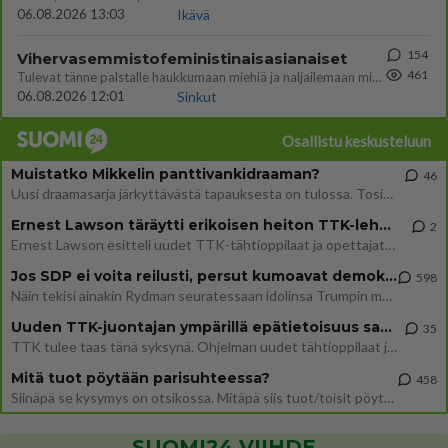
06.08.2026 13:03
Ikävä
154
Vihervasemmistofeministinaisasianaiset
461
Tulevat tänne palstalle haukkumaan miehiä ja naljailemaan miehelle, kehuvat olevansa heitä parempia. Itse asuvat MIEHE
06.08.2026 12:01
Sinkut
Osallistu keskusteluun
Muistatko Mikkelin panttivankidraaman?
46
Uusi draamasarja järkyttävästä tapauksesta on tulossa. Tositapahtumiin perustuva sarja ammentaa vuoden 1986 Mikkelin pan
Ernest Lawson täräytti erikoisen heiton TTK-lehdistötilaisuudessa: " Onko tässä tarkoituksena...?"
2
Ernest Lawson esitteli uudet TTK-tähtioppilaat ja opettajat torstaina 6.8. lehdistölle. Tulevalla kaudella on yksi hausk
Jos SDP ei voita reilusti, persut kumoavat demokratian Suomesta
598
Näin tekisi ainakin Rydman seuratessaan idolinsa Trumpin mallia https://www.is.fi/politiikka/art-2000012187244.html
Uuden TTK-juontajan ympärillä epätietoisuus sakenee - Nyt MTV hämmentää soppaa
35
TTK tulee taas tänä syksynä. Ohjelman uudet tähtioppilaat julkistetaan torstaina 6. elokuuta klo 14 alkavassa lehdistö
Mitä tuot pöytään parisuhteessa?
458
Siinäpä se kysymys on otsikossa. Mitäpä siis tuot/toisit pöytään parisuhteessa? Oletko mies vai nainen? Koetko sen mitä
SUOMI24 VIIHDE