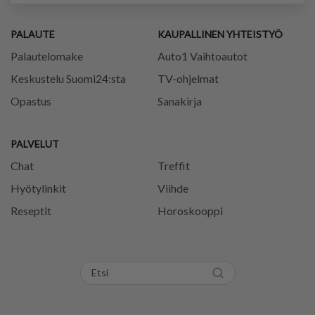
PALAUTE
KAUPALLINEN YHTEISTYÖ
Palautelomake
Auto1 Vaihtoautot
Keskustelu Suomi24:sta
TV-ohjelmat
Opastus
Sanakirja
PALVELUT
Chat
Treffit
Hyötylinkit
Viihde
Reseptit
Horoskooppi