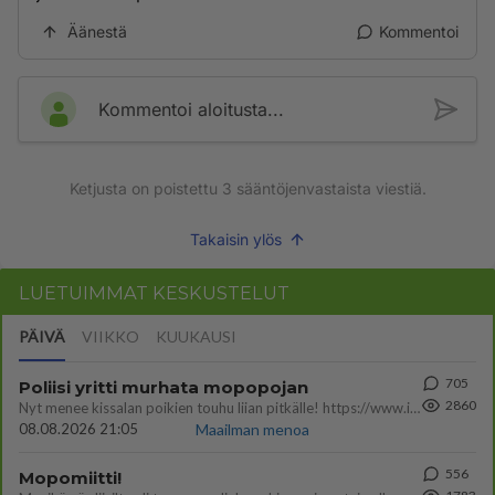
Äänestä
Kommentoi
Kommentoi aloitusta...
Ketjusta on poistettu
3
sääntöjenvastaista viestiä.
Takaisin ylös
LUETUIMMAT KESKUSTELUT
PÄIVÄ
VIIKKO
KUUKAUSI
705
Poliisi yritti murhata mopopojan
2860
Nyt menee kissalan poikien touhu liian pitkälle! https://www.is.fi/kotimaa/art-2000012193221.html Karu video mopomiiti
08.08.2026 21:05
Maailman menoa
556
Mopomiitti!