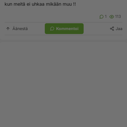
kun meitä ei uhkaa mikään muu !!
1
113
Äänestä
Kommentoi
Jaa