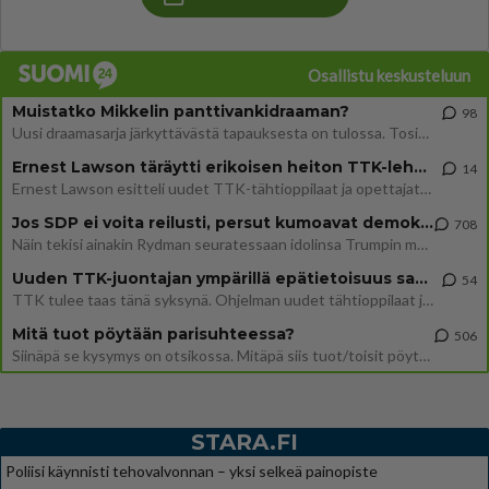
Osallistu keskusteluun
Muistatko Mikkelin panttivankidraaman?
98
Uusi draamasarja järkyttävästä tapauksesta on tulossa. Tositapahtumiin perustuva sarja ammentaa vuoden 1986 Mikkelin pan
Ernest Lawson täräytti erikoisen heiton TTK-lehdistötilaisuudessa: " Onko tässä tarkoituksena...?"
14
Ernest Lawson esitteli uudet TTK-tähtioppilaat ja opettajat torstaina 6.8. lehdistölle. Tulevalla kaudella on yksi hausk
Jos SDP ei voita reilusti, persut kumoavat demokratian Suomesta
708
Näin tekisi ainakin Rydman seuratessaan idolinsa Trumpin mallia https://www.is.fi/politiikka/art-2000012187244.html
Uuden TTK-juontajan ympärillä epätietoisuus sakenee - Nyt MTV hämmentää soppaa
54
TTK tulee taas tänä syksynä. Ohjelman uudet tähtioppilaat julkistetaan torstaina 6. elokuuta klo 14 alkavassa lehdistö
Mitä tuot pöytään parisuhteessa?
506
Siinäpä se kysymys on otsikossa. Mitäpä siis tuot/toisit pöytään parisuhteessa? Oletko mies vai nainen? Koetko sen mitä
STARA.FI
Poliisi käynnisti tehovalvonnan – yksi selkeä painopiste