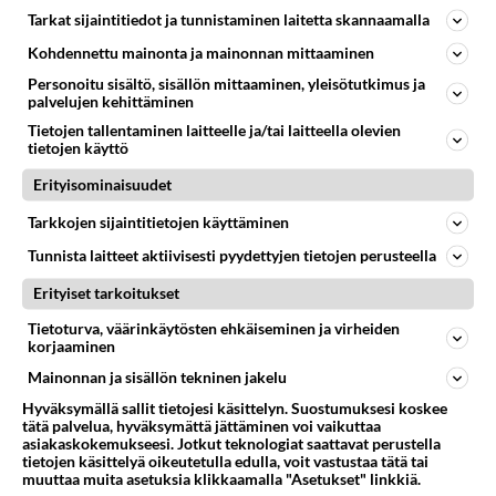
Tarkat sijaintitiedot ja tunnistaminen laitetta skannaamalla
35
Vetovoima
725
Onko välillänne suuri vetovoima ja miten se ilmenee? Onko siitä haittaa?
Kohdennettu mainonta ja mainonnan mittaaminen
08.08.2026 14:24
Ikävä
Personoitu sisältö, sisällön mittaaminen, yleisötutkimus ja
palvelujen kehittäminen
48
Nainen. Onko meissä
Tietojen tallentaminen laitteelle ja/tai laitteella olevien
714
Sinusta jotain samaa? Näköä tai luonteenpiirteitä? Utelias
tietojen käyttö
07.08.2026 21:51
Ikävä
Erityisominaisuudet
46
Onko täällä ketään
Tarkkojen sijaintitietojen käyttäminen
704
Joka kaipaa M alkuista? Millä kirjaimella nimesi alkaa?
08.08.2026 19:54
Ikävä
Tunnista laitteet aktiivisesti pyydettyjen tietojen perusteella
Erityiset tarkoitukset
Osallistu keskusteluun
Tietoturva, väärinkäytösten ehkäiseminen ja virheiden
Poutalan onnettomuus
43
korjaaminen
https://www.mtvuutiset.fi/artikkeli/ministeri-mika-poutala-vakavassa-onnettomuudessa/9375980 Kumma kun jutussa ei manit
Mainonnan ja sisällön tekninen jakelu
Missä on Sofia Virta? Loistaa poissaolollaan Erikoisjoukot uudelta kaudelta
23
Hyväksymällä sallit tietojesi käsittelyn. Suostumuksesi koskee
Vihreiden puheenjohtaja, kansanedustaja Sofia Virta pääsi otsikoihin, kun tieto hänen osallistumisestaan Erikoisjoukot-k
tätä palvelua, hyväksymättä jättäminen voi vaikuttaa
asiakaskokemukseesi. Jotkut teknologiat saattavat perustella
Valheet Ceutan kriisistä leviävät
249
tietojen käsittelyä oikeutetulla edulla, voit vastustaa tätä tai
"Lukuisat suomenkieliset tilit ovat jakaneet videota todisteena siitä, että siirtolaisjoukot aiheuttavat edelleen Ceutas
muuttaa muita asetuksia klikkaamalla "Asetukset" linkkiä.