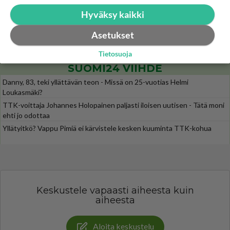
Tänään tv:ssä: Salatut elämät palaa kesätauolta - Tässä hieman juonipaljastuksia
1
Hyväksy kaikki
Pihlajakatu 23 B on täynnä naurua, itkua, rakkautta ja suuria salaisuuksia. Suomalaisten yksi pitkäikäisimmistä draamas
Esko Eerikäinen lopetti testosteronit kesäksi - Tämä ikävä vaikutus iski heti
Asetukset
1
Juontaja, mediapersoona ja entinen Scandinavian Hunks -tanssija Esko Eerikäinen on tunnettu avoimuudestaan. Nyt Eerikäi
Tietosuoja
SUOMI24 VIIHDE
Danny, 83, teki yllättävän teon - Missä on 25-vuotias Helmi
Loukasmäki?
TTK-voittaja Johannes Holopainen paljasti iloisen uutisen - Tätä moni
ehti jo odottaa
Yllätyitkö? Vappu Pimiä ei kärvistele kesken kuuminta TTK-kohua
Keskustele vapaasti aiheesta kuin
aiheesta
Aloita keskustelu