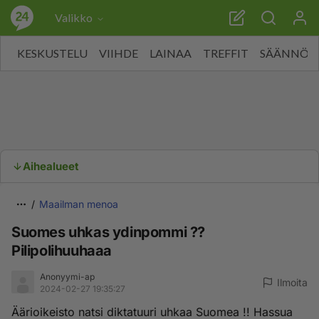
Valikko
KESKUSTELU
VIIHDE
LAINAA
TREFFIT
SÄÄNNÖT
Aihealueet
Maailman menoa
Suomes uhkas ydinpommi ??
Pilipolihuuhaaa
Anonyymi-ap
Ilmoita
2024-02-27 19:35:27
Äärioikeisto natsi diktatuuri uhkaa Suomea !! Hassua