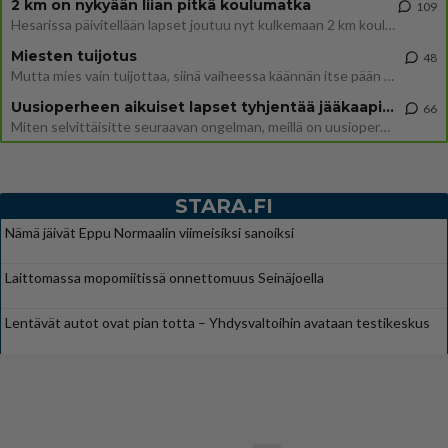
2 km on nykyään liian pitkä koulumatka
109
Hesarissa päivitellään lapset joutuu nyt kulkemaan 2 km kouluun jösses. Ruostefillarilla tuo matka menee vaikka miten äk
Miesten tuijotus
48
Mutta mies vain tuijottaa, siinä vaiheessa käännän itse pään pois. Mikä juttu? Yleensä jos joku tuijottaa tai katsoo, hä
Uusioperheen aikuiset lapset tyhjentää jääkaapin käydessään
66
Miten selvittäisitte seuraavan ongelman, meillä on uusioperhe, minulla teini-ikäiset lapset ja puolisolla aikuiset, jotk
STARA.FI
Nämä jäivät Eppu Normaalin viimeisiksi sanoiksi
Laittomassa mopomiitissä onnettomuus Seinäjoella
Lentävät autot ovat pian totta – Yhdysvaltoihin avataan testikeskus