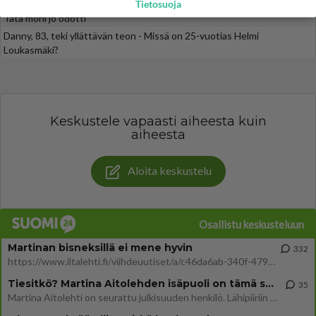
Luetuimmat: Aarne Pelkonen ja Noora Louhimo vihdoinkin yhdessä -
Tietosuoja
Tätä moni jo odotti
Danny, 83, teki yllättävän teon - Missä on 25-vuotias Helmi
Loukasmäki?
Keskustele vapaasti aiheesta kuin
aiheesta
Aloita keskustelu
Osallistu keskusteluun
Martinan bisneksillä ei mene hyvin
332
https://www.iltalehti.fi/viihdeuutiset/a/c46da6ab-340f-4790-aaa7-0865eed2336 Yrityksen konkurssihakemus on tullut kärä
Tiesitkö? Martina Aitolehden isäpuoli on tämä suosittu laulaja
35
Martina Aitolehti on seurattu julkisuuden henkilö. Lähipiiriin mahtuu muitakin tunnettuja henkilöitä. Tiesitkö, että Ma