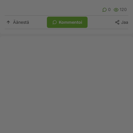
0
120
Äänestä
Kommentoi
Jaa