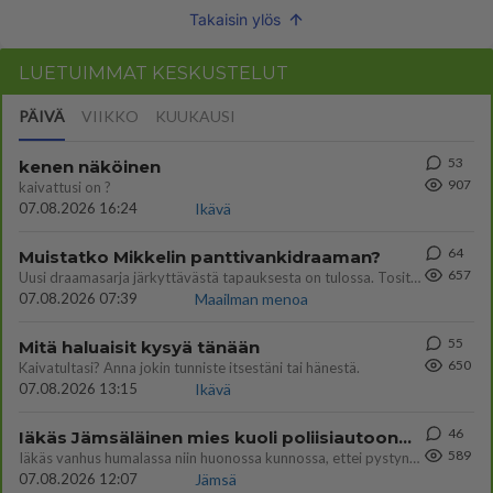
Takaisin ylös
LUETUIMMAT KESKUSTELUT
PÄIVÄ
VIIKKO
KUUKAUSI
53
kenen näköinen
907
kaivattusi on ?
07.08.2026 16:24
Ikävä
64
Muistatko Mikkelin panttivankidraaman?
657
Uusi draamasarja järkyttävästä tapauksesta on tulossa. Tositapahtumiin perustuva sarja ammentaa vuoden 1986 Mikkelin pan
07.08.2026 07:39
Maailman menoa
55
Mitä haluaisit kysyä tänään
650
Kaivatultasi? Anna jokin tunniste itsestäni tai hänestä.
07.08.2026 13:15
Ikävä
46
Iäkäs Jämsäläinen mies kuoli poliisiautoon matkalla Jyväskylän putkaan
589
Iäkäs vanhus humalassa niin huonossa kunnossa, ettei pystynyt huolehtimaan itsestään niin ainoa apu sillä hetkellä oli
07.08.2026 12:07
Jämsä