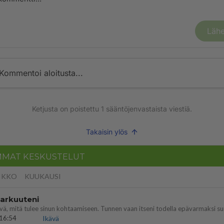
Lähe
Kommentoi aloitusta...
Ketjusta on poistettu
1
sääntöjenvastaista viestiä.
Takaisin ylös
MMAT KESKUSTELUT
IKKO
KUUKAUSI
 arkuuteni
16:54
Ikävä