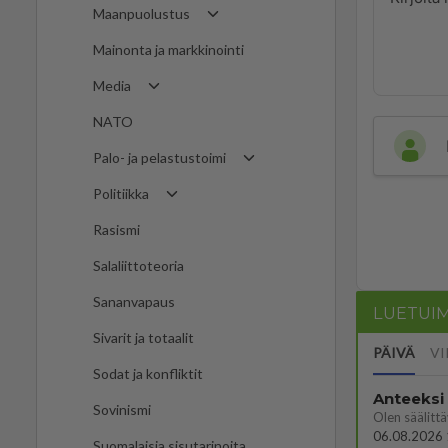
Maanpuolustus
Mainonta ja markkinointi
Media
NATO
Palo- ja pelastustoimi
Politiikka
Rasismi
Salaliittoteoria
Sananvapaus
LUETUI
Sivarit ja totaalit
PÄIVÄ
VI
Sodat ja konfliktit
Anteeksi
Sovinismi
06.08.2026 
Suomalaisia sisutarinoita