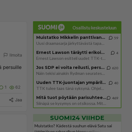
Osallistu keskusteluun
Muistatko Mikkelin panttivankidraaman?
59
Uusi draamasarja järkyttävästä tapauksesta on tulossa. Tositapahtumiin perustuva sarja ammentaa vuoden 1986 Mikkelin pan
Ernest Lawson täräytti erikoisen heiton TTK-lehdistötilaisuudessa: " Onko tässä tarkoituksena...?"
4
Ilmoita
Ernest Lawson esitteli uudet TTK-tähtioppilaat ja opettajat torstaina 6.8. lehdistölle. Tulevalla kaudella on yksi hausk
 persuille
Jos SDP ei voita reilusti, persut kumoavat demokratian Suomesta
620
Näin tekisi ainakin Rydman seuratessaan idolinsa Trumpin mallia https://www.is.fi/politiikka/art-2000012187244.html
Uuden TTK-juontajan ympärillä epätietoisuus sakenee - Nyt MTV hämmentää soppaa
40
1
62
TTK tulee taas tänä syksynä. Ohjelman uudet tähtioppilaat julkistetaan torstaina 6. elokuuta klo 14 alkavassa lehdistö
Mitä tuot pöytään parisuhteessa?
469
Jaa
Siinäpä se kysymys on otsikossa. Mitäpä siis tuot/toisit pöytään parisuhteessa? Oletko mies vai nainen? Koetko sen mitä
SUOMI24 VIIHDE
Muistatko? Kädestä suuhun elävä Satu sai
jättimäisen rahasalkun Henry-miljonääriltä