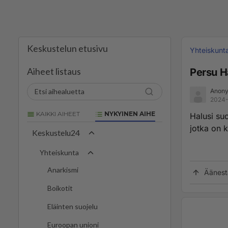
Keskustelun etusivu
Yhteiskunt
Aiheet listaus
Persu H
Anony
2024-
KAIKKI AIHEET
NYKYINEN AIHE
Halusi su
jotka on 
Keskustelu24
Yhteiskunta
Anarkismi
Äänest
Boikotit
Eläinten suojelu
Euroopan unioni