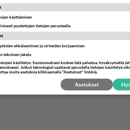
t
07:42
Ikävä
etojen käyttäminen
emmistofeministinaisasianaiset
iivisesti pyydettyjen tietojen perusteella
12:01
Sinkut
et
äytösten ehkäiseminen ja virheiden korjaaminen
o Mikkelin panttivankidraaman?
ön tekninen jakelu
07:39
Maailman menoa
ietojesi käsittelyn. Suostumuksesi koskee tätä palvelua, hyväksymättä jä
mukseesi. Jotkut teknologiat saattavat perustella tietojen käsittelyä oike
a
uttaa muita asetuksia klikkaamalla "Asetukset" linkkiä.
ihana. Tunsitko sen sähkön meidän välillä kun oltiin ihan låhekkäin? 👩‍❤️‍👩❤️😼
21:15
Ikävä
Asetukset
Hyv