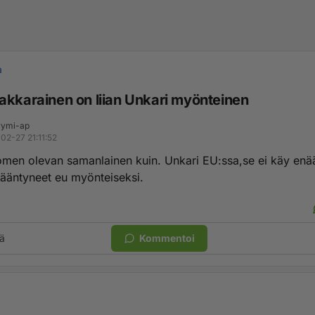
a
akkarainen on liian Unkari myönteinen
ymi-ap
02-27 21:11:52
omen olevan samanlainen kuin. Unkari EU:ssa,se ei käy enää
kääntyneet eu myönteiseksi.
ä
Kommentoi