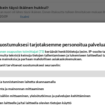
ein täysi-ikäinen hukkui?
20:09
Iisalmi
Perussuomalaisten kannatus nousi rytinäll
03:24
Maailman menoa
uostumuksesi tarjotaksemme personoitua palvelu
köinen
 ?
nen osapuolen toimittajat (73)
keräävät henkilötietoja (esim. IP-osoite ta
16:24
Ikävä
 muita teknisiä keinoja tietojen tallentamiseen ja lukemiseen laitteellasi t
a mainoksia ja parhaan mahdollisen asiakaskokemuksen.
anit tarvitsevat suostumuksesi seuraaviin:
llut
illämme?
14:44
Ikävä
t ja tunnistaminen laitetta skannaamalla
köinen pakkaus
ta ja mainonnan mittaaminen
äköinen pakkaus nainen.
13:03
Ikävä
sisällön mittaaminen, yleisötutkimus ja palvelujen kehittäminen
n laitteelle ja/tai laitteella olevien tietojen käyttö
öhän vielä minusta?