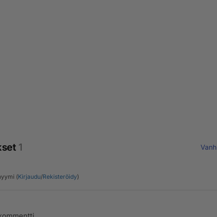
kset
1
Vanh
yymi (
Kirjaudu
/
Rekisteröidy
)