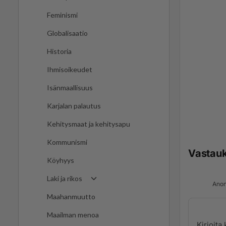
Feminismi
Globalisaatio
Historia
Ihmisoikeudet
Isänmaallisuus
Karjalan palautus
Kehitysmaat ja kehitysapu
Kommunismi
Vastau
Köyhyys
Laki ja rikos
Anon
Maahanmuutto
Maailman menoa