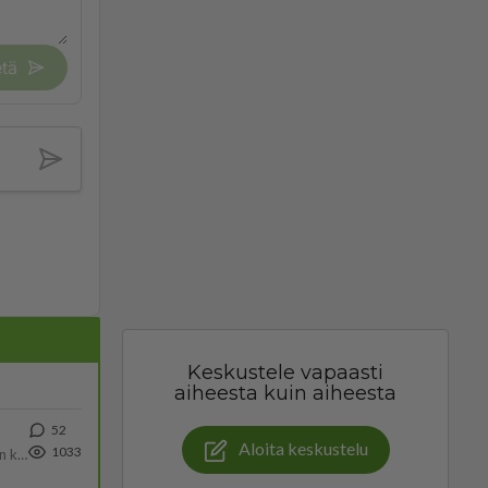
tä
Keskustele vapaasti
aiheesta kuin aiheesta
52
Aloita keskustelu
1033
Olen säälittävä, mitä tulee sinun kohtaamiseen. Tunnen vaan itseni todella epävarmaksi sun kanssa. Jos minun olisi pitän