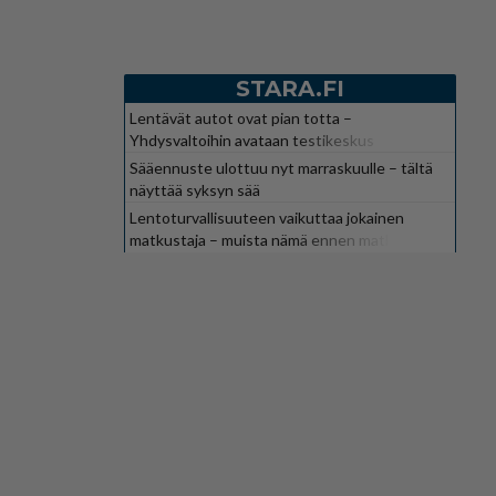
STARA.FI
Lentävät autot ovat pian totta –
Yhdysvaltoihin avataan testikeskus
Sääennuste ulottuu nyt marraskuulle – tältä
näyttää syksyn sää
Lentoturvallisuuteen vaikuttaa jokainen
matkustaja – muista nämä ennen matkaa