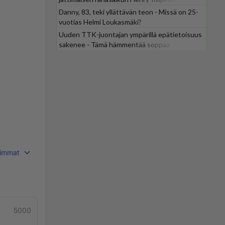
Danny, 83, teki yllättävän teon - Missä on 25-
vuotias Helmi Loukasmäki?
Uuden TTK-juontajan ympärillä epätietoisuus
sakenee - Tämä hämmentää soppaa
immat
5000